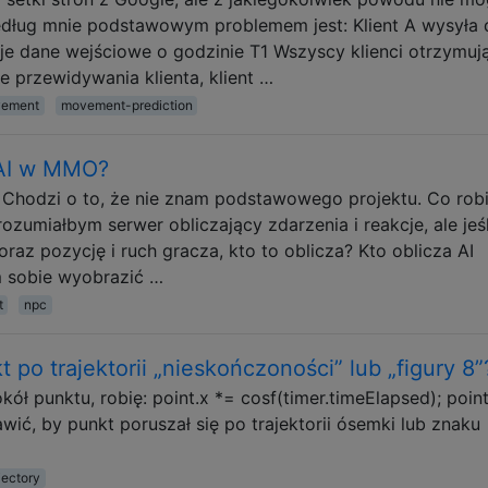
dług mnie podstawowym problemem jest: Klient A wysyła 
e dane wejściowe o godzinie T1 Wszyscy klienci otrzymuj
 przewidywania klienta, klient …
ement
movement-prediction
 AI w MMO?
Chodzi o to, że nie znam podstawowego projektu. Co rob
Zrozumiałbym serwer obliczający zdarzenia i reakcje, ale jeśl
raz pozycję i ruch gracza, kto to oblicza? Kto oblicza AI
m sobie wyobrazić …
t
npc
 po trajektorii „nieskończoności” lub „figury 8”
ół punktu, robię: point.x *= cosf(timer.timeElapsed); point
awić, by punkt poruszał się po trajektorii ósemki lub znaku
jectory