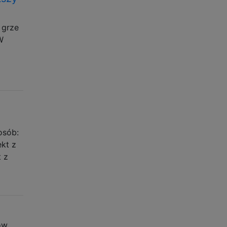
 grze
W
osób:
ekt z
 z
ów