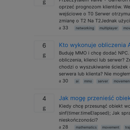
oprzeć prognozom klientów. We
wejściowe o T0 Serwer otrzymuj
zmianę o T2 Na T2Jednak użycie
33
networking
multiplayer
mov
Kto wykonuje obliczenia
6
Buduję MMO i chcę dodać NPC. 
obliczenia, klienci lub serwer? 
chodzi o wyszukiwanie ścieżek o
serwera lub klienta? Nie mogłe
30
ai
mmo
server
movemen
Jak mogę przenieść obiekt
4
Kiedy chcę przesunąć obiekt wok
sinf(timer.timeElapsed); Jak spr
nieskończoności?
28
mathematics
movement
tra