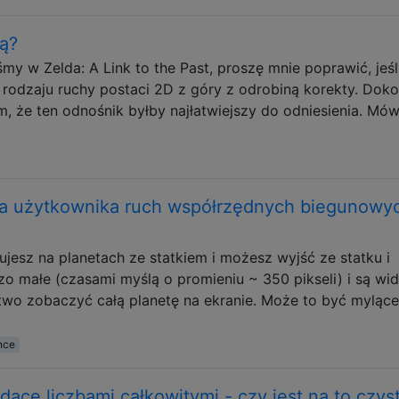
ą?
my w Zelda: A Link to the Past, proszę mnie poprawić, jeśli
 rodzaju ruchy postaci 2D z góry z odrobiną korekty. Dok
, że ten odnośnik byłby najłatwiejszy do odniesienia. Mów
la użytkownika ruch współrzędnych biegunowy
dujesz na planetach ze statkiem i możesz wyjść ze statku i
o małe (czasami myślą o promieniu ~ 350 pikseli) i są wi
two zobaczyć całą planetę na ekranie. Może to być mylące
nce
dące liczbami całkowitymi - czy jest na to czys