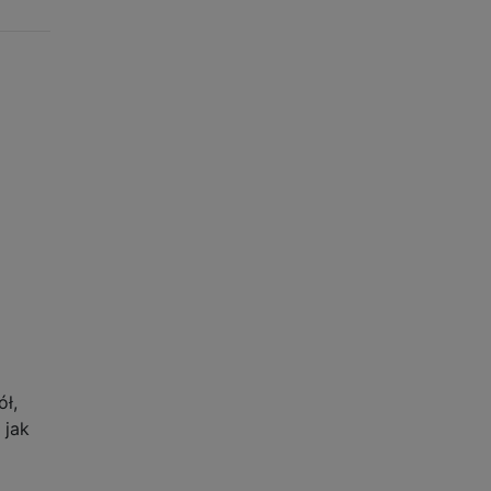
ół,
 jak