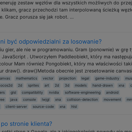
 generuję zestaw węzłów dla wszystkich możliwych do przej
 klikam, gracz przechodzi tam interpolowaną ścieżką węzł
e. Gracz porusza się jak robot. …
ni być odpowiedzialni za losowanie?
u gier, ale nie w programowaniu. Gram (ponownie) w grę 
JavaScript . Utworzyłem Paddleobiekt, który ma następuj
y colour Mam również Pongobiekt, który ma właściwości taki
our draw(). draw()Metoda obecnie jest zresetowanie canvas
canvas
mathematics
vector
projection
legal
game-industry
mus
cocos2d
2d
sprites
art
2d
3d
models
hand-drawn
xna
ers
glsl
compatibility
nvidia
software-engineering
android
ree
java
console
lwjgl
xna
collision-detection
movement
m
client-server
source-code
xna
hlsl
po stronie klienta?
 setki stron z Google, ale z jakiegokolwiek powodu nie mo