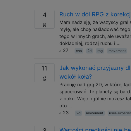
Ruch w dół RPG z korekcj
4
Mam nadzieję, że wszyscy graliś
mylę, ale chcę naśladować tego
tego w innych grach, ale uważam
dokładniej, rodzaj ruchu i …
27
xna
2d
rpg
movement
Jak wykonać przyjazny d
11
wokół koła?
Pracuję nad grą 2D, w której lą
spacerować. Te planety są bardz
z boku. Więc ogólnie możesz ła
oto …
23
2d
movement
user-experie
Wartości prędkości nie bę
3