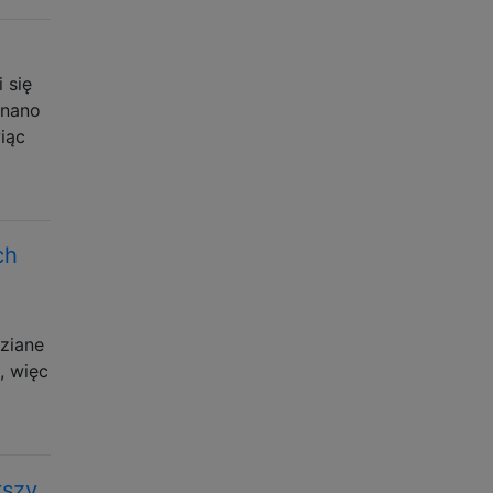
 się
onano
iąc
ch
dziane
, więc
tszy