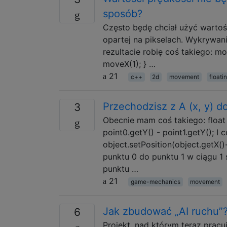
sposób?
Często będę chciał użyć wartośc
opartej na pikselach. Wykrywanie
rezultacie robię coś takiego: mo
moveX(1); } …
21
c++
2d
movement
floati
Przechodzisz z A (x, y) do
3
Obecnie mam coś takiego: float d
point0.getY() - point1.getY(); 
object.setPosition(object.getX()
punktu 0 do punktu 1 w ciągu 1
punktu …
21
game-mechanics
movement
Jak zbudować „AI ruchu”
6
Projekt, nad którym teraz prac