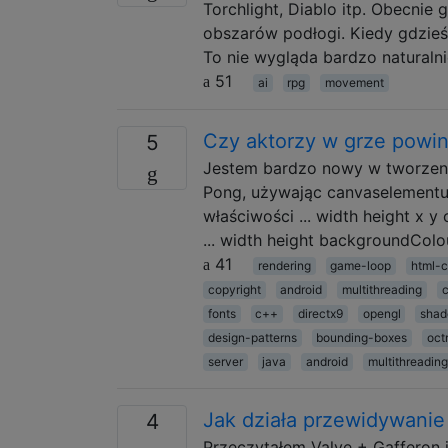
Torchlight, Diablo itp. Obecnie
obszarów podłogi. Kiedy gdzieś
To nie wygląda bardzo naturalni
51
ai
rpg
movement
Czy aktorzy w grze powin
5
Jestem bardzo nowy w tworzeni
Pong, używając canvaselementu 
właściwości ... width height x 
... width height backgroundCol
41
rendering
game-loop
html-
copyright
android
multithreading
fonts
c++
directx9
opengl
shad
design-patterns
bounding-boxes
oct
server
java
android
multithreading
Jak działa przewidywanie 
4
Przeczytałem Valve + Gafferon i