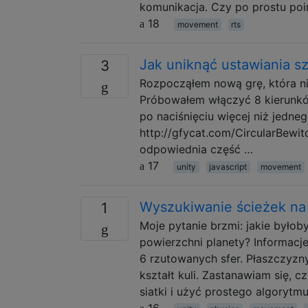
komunikacja. Czy po prostu po
18
movement
rts
Jak uniknąć ustawiania sz
3
Rozpocząłem nową grę, która ni
Próbowałem włączyć 8 kierunków
po naciśnięciu więcej niż jedneg
http://gfycat.com/CircularBewi
odpowiednia część …
17
unity
javascript
movement
Wyszukiwanie ścieżek na 
1
Moje pytanie brzmi: jakie byłob
powierzchni planety? Informac
6 rzutowanych sfer. Płaszczyzn
kształt kuli. Zastanawiam się,
siatki i użyć prostego algorytm
16