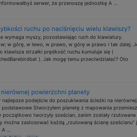
informowałbyś serwer, że przenoszę jednostkę A …
ybkości ruchu po naciśnięciu wielu klawiszy?
e wymaga myszy, pozostawiając ruch do klawiatury.
; w górę, w lewo, w prawo, w górę w prawo i tak dalej. 
o klawisza strzałki prędkość ruchu kumuluje się (
tchedBarebirdbat ). Jak mogę temu przeciwdziałać? Oto
nierównej powierzchni planety
y najlepsze podejście do poszukiwania ścieżki na nierównej
je podstawowe Stworzyłem planetę z mapowania przemies
y początkowo tworzyły sześcian, zanim zostały rzutowane
 czy można zastosować każdą „rzutowaną ścianę sześcianu” 
u A …