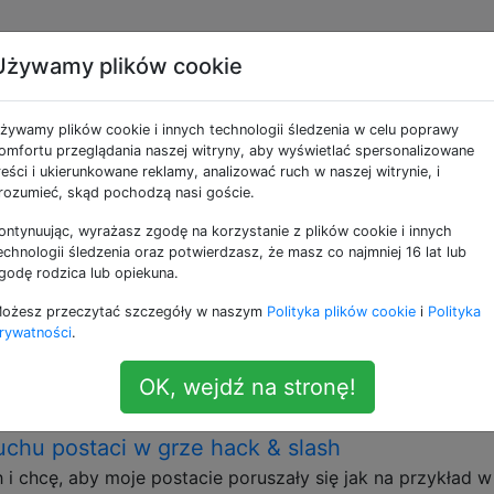
Używamy plików cookie
ne jako movement
żywamy plików cookie i innych technologii śledzenia w celu poprawy
omfortu przeglądania naszej witryny, aby wyświetlać spersonalizowane
ji bytu zwykle na drodze przechodzenia z punktu A do punk
reści i ukierunkowane reklamy, analizować ruch w naszej witrynie, i
rozumieć, skąd pochodzą nasi goście.
ch po przekątnej eksplorację większej części
ontynuując, wyrażasz zgodę na korzystanie z plików cookie i innych
echnologii śledzenia oraz potwierdzasz, że masz co najmniej 16 lat lub
ej ruch w dowolnym z 8 kierunków zajmuje dokładnie taką 
godę rodzica lub opiekuna.
ownicy), czy mogę zapobiec wyświetlaniu większej liczby n
ożesz przeczytać szczegóły w naszym
Polityka plików cookie
i
Polityka
h po przekątnej? Na przykład: Jesteś czerwonym polem na
rywatności
.
ki są obecnie widoczne (kwadratowe pole …
OK, wejdź na stronę!
t
uchu postaci w grze hack & slash
 i chcę, aby moje postacie poruszały się jak na przykład w