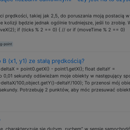
i prędkości, takiej jak 2,5, do poruszania moją postacią w
 kolizji będzie jednak ogólnie trudniejsze, jeśli to zrobię. 
veX(2); if (ticks % 2 == 0) { // or if (moveTime % 2 == 0)
ng-point
 B (x1, y1) ze stałą prędkością?
eltaX = point0.getX() - point1.getX(); float deltaY =
I co 0,01 sekundy odświeżam moje obiekty w następujący sp
-deltaX/100,object.getY()-deltaY/100); To przenosi mój obi
 sekundy. Potrzebuję 2 punktów, aby móc przesuwać obiekt
?
uję, charakteryzuje się dużym „ruchem” w sensie samochod