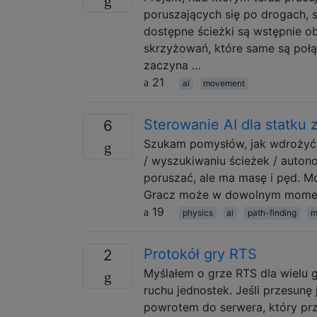
poruszających się po drogach, 
dostępne ścieżki są wstępnie o
skrzyżowań, które same są połą
zaczyna …
21
ai
movement
Sterowanie AI dla statku 
6
Szukam pomysłów, jak wdrożyć ś
/ wyszukiwaniu ścieżek / auton
poruszać, ale ma masę i pęd. M
Gracz może w dowolnym momenc
19
physics
ai
path-finding
m
Protokół gry RTS
2
Myślałem o grze RTS dla wielu g
ruchu jednostek. Jeśli przesunę
powrotem do serwera, który prz