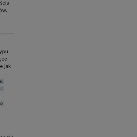
ścia
ów.
typu
ące
e jak
i …
ic
c#
mo
gę się