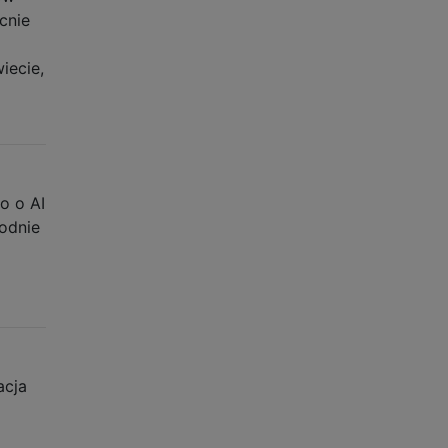
cnie
iecie,
o o AI
bodnie
acja