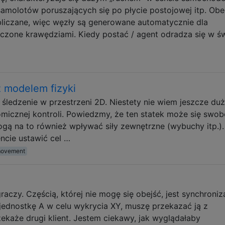
samolotów poruszających się po płycie postojowej itp. Obe
bliczane, więc węzły są generowane automatycznie dla
czone krawędziami. Kiedy postać / agent odradza się w św
z modelem fizyki
ledzenie w przestrzeni 2D. Niestety nie wiem jeszcze duż
omicznej kontroli. Powiedzmy, że ten statek może się swo
ogą na to również wpływać siły zewnętrzne (wybuchy itp.).
ie ustawić cel …
ovement
raczy. Częścią, której nie mogę się obejść, jest synchroniz
 jednostkę A w celu wykrycia XY, muszę przekazać ją z
ekaże drugi klient. Jestem ciekawy, jak wyglądałaby