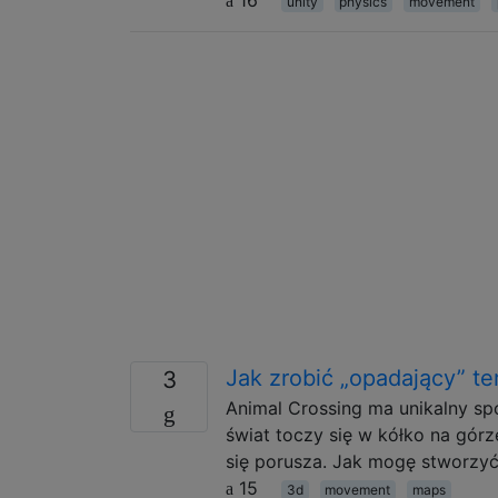
unity
physics
movement
Jak zrobić „opadający” te
3
Animal Crossing ma unikalny sp
świat toczy się w kółko na górze
się porusza. Jak mogę stworzyć
15
3d
movement
maps