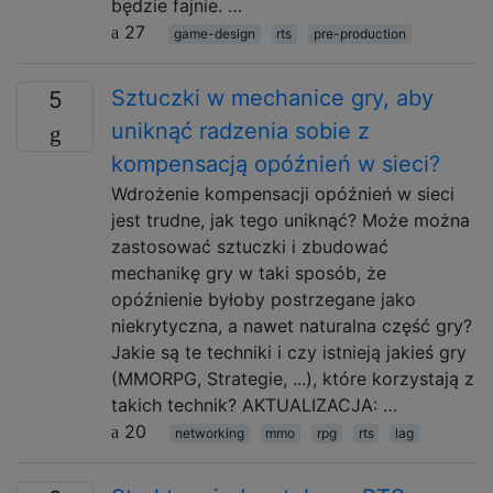
będzie fajnie. …
27
game-design
rts
pre-production
Sztuczki w mechanice gry, aby
5
uniknąć radzenia sobie z
kompensacją opóźnień w sieci?
Wdrożenie kompensacji opóźnień w sieci
jest trudne, jak tego uniknąć? Może można
zastosować sztuczki i zbudować
mechanikę gry w taki sposób, że
opóźnienie byłoby postrzegane jako
niekrytyczna, a nawet naturalna część gry?
Jakie są te techniki i czy istnieją jakieś gry
(MMORPG, Strategie, ...), które korzystają z
takich technik? AKTUALIZACJA: …
20
networking
mmo
rpg
rts
lag