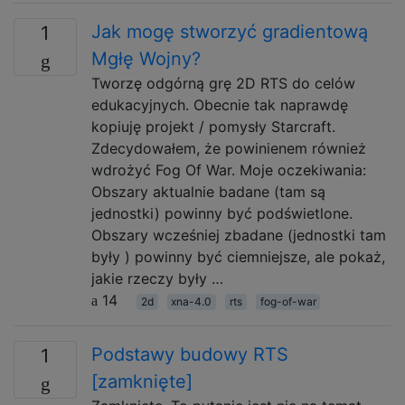
Jak mogę stworzyć gradientową
1
Mgłę Wojny?
Tworzę odgórną grę 2D RTS do celów
edukacyjnych. Obecnie tak naprawdę
kopiuję projekt / pomysły Starcraft.
Zdecydowałem, że powinienem również
wdrożyć Fog Of War. Moje oczekiwania:
Obszary aktualnie badane (tam są
jednostki) powinny być podświetlone.
Obszary wcześniej zbadane (jednostki tam
były ) powinny być ciemniejsze, ale pokaż,
jakie rzeczy były …
14
2d
xna-4.0
rts
fog-of-war
Podstawy budowy RTS
1
[zamknięte]