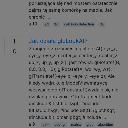
poruszająca się nad mostem ostatecznie
zajmą tę samą komórkę na mapie. Jak
chronić …
10
2d
3d
collision-detection
rts
Jak działa gluLookAt?
1
Z mojego zrozumienia gluLookAt( eye_x,
eye_y, eye_z, center_x, center_y, center_z,
up_x, up_y, up_z ); jest równa: glRotatef(B,
0.0, 0.0, 1.0); glRotatef(A, wx, wy, wz);
glTranslatef(-eye_x, -eye_y, -eye_z); Ale
kiedy wydrukuję ModelViewmatrycę,
wezwanie do glTranslatef()wydaje się nie
działać poprawnie. Oto fragment kodu:
#include &lt;stdlib.h&gt; #include
&lt;stdio.h&gt; #include &lt;GL/glut.h&gt;
#include &lt;iomanip&gt; #include …
9
c++
opengl
matrix
glut
algorithm