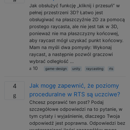
Jak obsłużyć funkcję „kliknij i przesuń” w
pełnej przestrzeni 3D? Łatwo jest
obsługiwać na płaszczyźnie 2D za pomocą
prostego raycasta, ale nie jest tak w 3D,
ponieważ nie ma płaszczyzny końcowej,
aby raycast mógł uzyskać punkt końcowy.
Mam na myśli dwa pomysły: Wykonaj
raycast, a następnie pozwól graczowi
wybrać odległość …
10
game-design
unity
raycasting
rts
Jak mogę zapewnić, że poziomy
4
proceduralne w RTS są uczciwe?
Chcesz poprawić ten post? Podaj
szczegółowe odpowiedzi na to pytanie, w
tym cytaty i wyjaśnienie, dlaczego Twoja
odpowiedź jest poprawna. Odpowiedzi bez
wystarczającej ilości szczegółów mogą