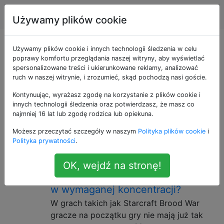
Produkcja gier
Tagi
Account
Używamy plików cookie
Pytania otagowane
Używamy plików cookie i innych technologii śledzenia w celu
poprawy komfortu przeglądania naszej witryny, aby wyświetlać
spersonalizowane treści i ukierunkowane reklamy, analizować
jako rts
ruch w naszej witrynie, i zrozumieć, skąd pochodzą nasi goście.
Kontynuując, wyrażasz zgodę na korzystanie z plików cookie i
Strategia czasu rzeczywistego. Gra rozgrywana na
innych technologii śledzenia oraz potwierdzasz, że masz co
żywo (nie w strukturze turowej), w której celem jest
najmniej 16 lat lub zgodę rodzica lub opiekuna.
zbudowanie bazy i podbój innych baz.
Możesz przeczytać szczegóły w naszym
Polityka plików cookie
i
Polityka prywatności
.
Jak stworzyć rozgrywkę RTS, w
17
której wszystkie fazy meczu są
OK, wejdź na stronę!
równie zaangażowane bez skoków
w wymaganej koncentracji?
W grach takich jak Starcraft Brood War
gracze na początku gry nie mają już tak