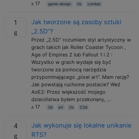
17
game-design
rts
combat
Jak tworzone są zasoby sztuki
1
„2.5D”?
Przez „2.5D” rozumiem styl artystyczny w
grach takich jak Roller Coaster Tycoon ,
Age of Empires 2 lub Fallout 1 i 2 :
Wszystko w grach wydaje się być
tworzone za pomocą narzędzia
przypominającego „pixel art”. Mam rację?
Jak powstają ruchome postacie? Weź
AoE2: Przez większość mojego
dzieciństwa byłem przekonany, …
17
2d
art
rts
2.5d
Jak wykonuje się lokalne unikanie
4
RTS?