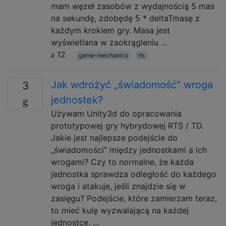
mam węzeł zasobów z wydajnością 5 mas
na sekundę, zdobędę 5 * deltaTmasę z
każdym krokiem gry. Masa jest
wyświetlana w zaokrągleniu …
12
game-mechanics
rts
Jak wdrożyć „świadomość” wroga
3
jednostek?
Używam Unity3d do opracowania
prototypowej gry hybrydowej RTS / TD.
Jakie jest najlepsze podejście do
„świadomości” między jednostkami a ich
wrogami? Czy to normalne, że każda
jednostka sprawdza odległość do każdego
wroga i atakuje, jeśli znajdzie się w
zasięgu? Podejście, które zamierzam teraz,
to mieć kulę wyzwalającą na każdej
jednostce. …