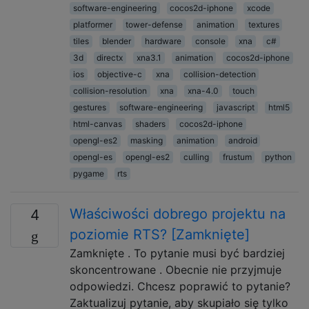
software-engineering
cocos2d-iphone
xcode
platformer
tower-defense
animation
textures
tiles
blender
hardware
console
xna
c#
3d
directx
xna3.1
animation
cocos2d-iphone
ios
objective-c
xna
collision-detection
collision-resolution
xna
xna-4.0
touch
gestures
software-engineering
javascript
html5
html-canvas
shaders
cocos2d-iphone
opengl-es2
masking
animation
android
opengl-es
opengl-es2
culling
frustum
python
pygame
rts
Właściwości dobrego projektu na
4
poziomie RTS? [Zamknięte]
Zamknięte . To pytanie musi być bardziej
skoncentrowane . Obecnie nie przyjmuje
odpowiedzi. Chcesz poprawić to pytanie?
Zaktualizuj pytanie, aby skupiało się tylko