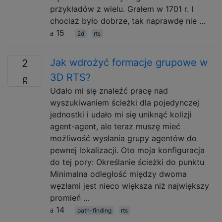
przykładów z wielu. Grałem w 1701 r. I
chociaż było dobrze, tak naprawdę nie …
15
2d
rts
Jak wdrożyć formacje grupowe w
2
3D RTS?
Udało mi się znaleźć pracę nad
wyszukiwaniem ścieżki dla pojedynczej
jednostki i udało mi się uniknąć kolizji
agent-agent, ale teraz muszę mieć
możliwość wysłania grupy agentów do
pewnej lokalizacji. Oto moja konfiguracja
do tej pory: Określanie ścieżki do punktu
Minimalna odległość między dwoma
węzłami jest nieco większa niż największy
promień …
14
path-finding
rts