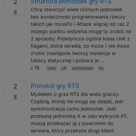
Struktura jednostek gry RTS
2
Chcę stworzyć wiele różnych jednostek
bez konieczności programowania rzeczy
takich jak moveTo i Attack więcej niż raz Z
mojego punktu widzenia mogę to zrobić na
2 sposoby. Pojedyncza ogólna klasa Unit z
flagami, która określa, co może / nie może
zrobić (następnie tworzy instancje w
tablicy statycznej i pobiera je …
18
unity
c#
architecture
rts
Protokół gry RTS
2
Myślałem o grze RTS dla wielu graczy.
Częścią, której nie mogę się obejść, jest
synchronizacja ruchu jednostek. Jeśli
przesunę jednostkę A w celu wykrycia XY,
muszę przekazać ją z powrotem do
serwera, który przekaże drugi klient.