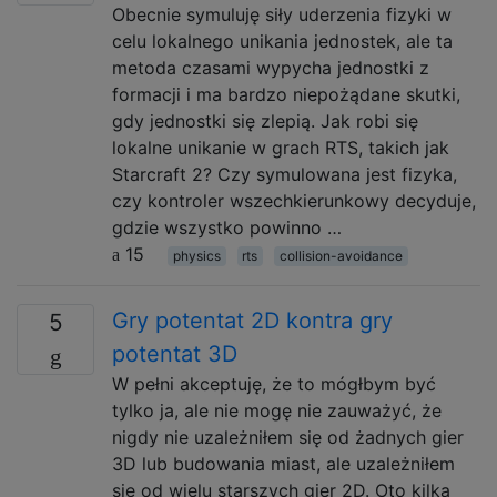
Obecnie symuluję siły uderzenia fizyki w
celu lokalnego unikania jednostek, ale ta
metoda czasami wypycha jednostki z
formacji i ma bardzo niepożądane skutki,
gdy jednostki się zlepią. Jak robi się
lokalne unikanie w grach RTS, takich jak
Starcraft 2? Czy symulowana jest fizyka,
czy kontroler wszechkierunkowy decyduje,
gdzie wszystko powinno …
15
physics
rts
collision-avoidance
Gry potentat 2D kontra gry
5
potentat 3D
W pełni akceptuję, że to mógłbym być
tylko ja, ale nie mogę nie zauważyć, że
nigdy nie uzależniłem się od żadnych gier
3D lub budowania miast, ale uzależniłem
się od wielu starszych gier 2D. Oto kilka