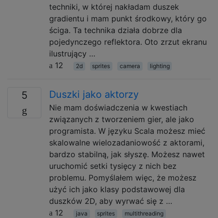
techniki, w której nakładam duszek
gradientu i mam punkt środkowy, który go
ściga. Ta technika działa dobrze dla
pojedynczego reflektora. Oto zrzut ekranu
ilustrujący …
12
2d
sprites
camera
lighting
Duszki jako aktorzy
5
Nie mam doświadczenia w kwestiach
związanych z tworzeniem gier, ale jako
programista. W języku Scala możesz mieć
skalowalne wielozadaniowość z aktorami,
bardzo stabilną, jak słyszę. Możesz nawet
uruchomić setki tysięcy z nich bez
problemu. Pomyślałem więc, że możesz
użyć ich jako klasy podstawowej dla
duszków 2D, aby wyrwać się z …
12
java
sprites
multithreading