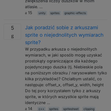
zwiększenia liczby duszków w moim
atlasie. …
15
unity
sprites
graphic-effects
Jak poradzić sobie z arkuszami
5
sprite o niejednolitych wymiarach
sprite?
W przypadku arkusza o niejednolitych
wymiarach, w jaki sposób mogę uzyskać
prostokąty ograniczające dla każdego
pojedynczego duszka (tj. Niebieskie pola
na poniższym obrazku / narysowałem tylko
kilka przykładów)? Chciałbym ustalić, co
następuje: offset_x, offset_y, width, height
Do tej pory korzystałem tylko z arkuszy
sprite, w których wszystkie sprite mają
identyczne …
14
c++
sprites
spritesheet
clipping