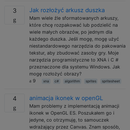
Jak rozłożyć arkusz duszka
3
Mam wiele źle sformatowanych arkuszy,
które chcę rozpakować lub podzielić na
wiele małych obrazów, po jednym dla
każdego duszka. Jeśli mogę, mogę użyć
niestandardowego narzędzia do pakowania
tekstur, aby zbudować zasoby gry. Moje
narzędzia programistyczne to XNA i C #
przeznaczone dla systemu Windows. Jak
mogę rozłożyć obrazy?
9
xna
c#
algorithm
sprites
spritesheet
animacja ikonek w openGL
4
Mam problemy z implementacją animacji
ikonek w OpenGL ES. Poszukałem go i
jedyne, co otrzymuję, to samouczek
wdrażający przez Canvas. Znam sposób,