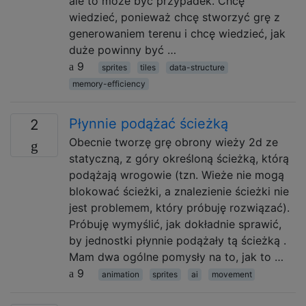
ale to może być przypadek. Chcę
wiedzieć, ponieważ chcę stworzyć grę z
generowaniem terenu i chcę wiedzieć, jak
duże powinny być …
9
sprites
tiles
data-structure
memory-efficiency
Płynnie podążać ścieżką
2
Obecnie tworzę grę obrony wieży 2d ze
statyczną, z góry określoną ścieżką, którą
podążają wrogowie (tzn. Wieże nie mogą
blokować ścieżki, a znalezienie ścieżki nie
jest problemem, który próbuję rozwiązać).
Próbuję wymyślić, jak dokładnie sprawić,
by jednostki płynnie podążały tą ścieżką .
Mam dwa ogólne pomysły na to, jak to …
9
animation
sprites
ai
movement