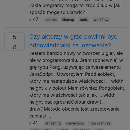
Jakie programy mogą to zrobić lub w jaki
sposób mogę to ułatwić?
47
sprites
tilemap
tools
workflow
Czy aktorzy w grze powinni być
5
odpowiedzialni za losowanie?
Jestem bardzo nowy w tworzeniu gier, ale
nie w programowaniu. Gram (ponownie) w
grę typu Pong, używając canvaselementu
JavaScript . Utworzyłem Paddleobiekt,
który ma następujące właściwości ... width
height x y colour Mam również Pongobiekt,
który ma właściwości takie jak ... width
height backgroundColour draw().
draw()Metoda obecnie jest zresetowanie
canvasi …
41
rendering
game-loop
html-canvas