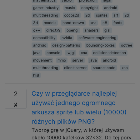
mathematics
vector
projection
legal
game-industry
music
copyright
android
multithreading
cocos2d
2d
sprites
art
2d
3d
models
hand-drawn
xna
c#
fonts
c++
directx9
opengl
shaders
glsl
compatibility
nvidia
software-engineering
android
design-patterns
bounding-boxes
octree
java
console
lwjgl
xna
collision-detection
movement
mmo
server
java
android
multithreading
client-server
source-code
xna
hlsl
Czy w przeglądarce najlepiej
2
używać jednego ogromnego
arkusza sprite lub wielu (10000)
różnych plików PNG?
Tworzę grę w jQuery, w której używam
około 10000 kafelków 32x32. Do tej pory