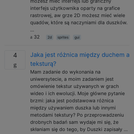
możesz mieć interfejs lub graficzny
interfejs użytkownika oparty na grafice
rastrowej, aw grze 2D możesz mieć wiele
quadów, które są naczyniami dla duszków.
…
32
2d
sprites
gui
Jaka jest różnica między duchem a
4
teksturą?
Mam zadanie do wykonania na
uniwersytecie, a moim zadaniem jest
omówienie tekstur używanych w grach
wideo i ich ewolucji. Moje główne pytanie
brzmi: jaka jest podstawowa różnica
między używaniem duszka lub innymi
metodami tekstury? Po przeprowadzeniu
drobnych badań sam wydaje mi się, że
skłaniam się do tego, by Duszki zapisały …