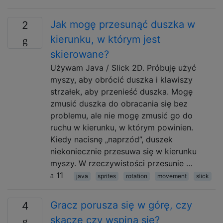
Jak mogę przesunąć duszka w
2
kierunku, w którym jest
skierowane?
Używam Java / Slick 2D. Próbuję użyć
myszy, aby obrócić duszka i klawiszy
strzałek, aby przenieść duszka. Mogę
zmusić duszka do obracania się bez
problemu, ale nie mogę zmusić go do
ruchu w kierunku, w którym powinien.
Kiedy nacisnę „naprzód”, duszek
niekoniecznie przesuwa się w kierunku
myszy. W rzeczywistości przesunie …
11
java
sprites
rotation
movement
slick
Gracz porusza się w górę, czy
4
skacze czy wspina się?