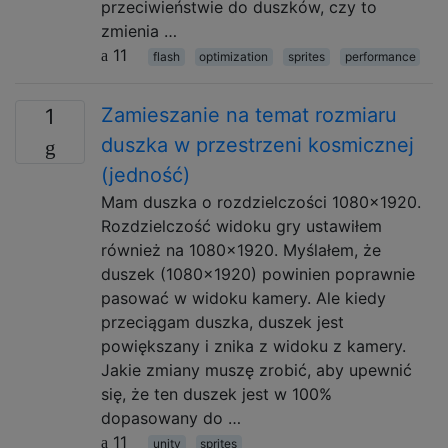
przeciwieństwie do duszków, czy to
zmienia …
11
flash
optimization
sprites
performance
Zamieszanie na temat rozmiaru
1
duszka w przestrzeni kosmicznej
(jedność)
Mam duszka o rozdzielczości 1080x1920.
Rozdzielczość widoku gry ustawiłem
również na 1080x1920. Myślałem, że
duszek (1080x1920) powinien poprawnie
pasować w widoku kamery. Ale kiedy
przeciągam duszka, duszek jest
powiększany i znika z widoku z kamery.
Jakie zmiany muszę zrobić, aby upewnić
się, że ten duszek jest w 100%
dopasowany do …
11
unity
sprites