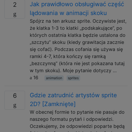
Jak prawidłowo obsługiwać część
2
lądowania w animacji skoku
Spójrz na ten arkusz sprite. Oczywiste jest,
że klatka 1-3 to klatki „podskakujące”, po
których ostatnia klatka będzie ustalona do
„szczytu” skoku (kiedy grawitacja zacznie
się cofać). Podczas cofania się używa się
ramki 4-7, która kończy się ramką
„bezczynną” (która nie jest pokazana tutaj
w tym skoku). Moje pytanie dotyczy …
16
animation
sprites
Gdzie zatrudnić artystów sprite
6
2D? [Zamknięte]
W obecnej formie to pytanie nie pasuje do
naszego formatu pytań i odpowiedzi.
Oczekujemy, że odpowiedzi poparte będą