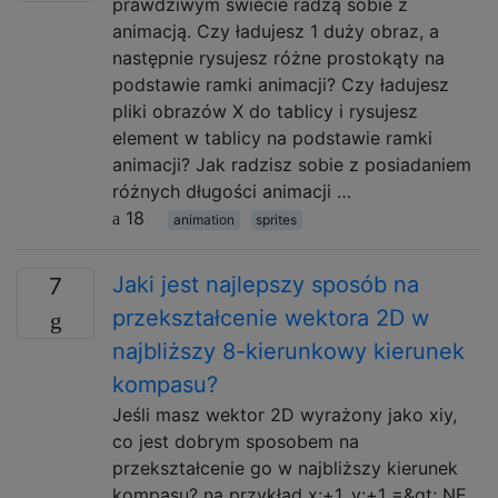
prawdziwym świecie radzą sobie z
animacją. Czy ładujesz 1 duży obraz, a
następnie rysujesz różne prostokąty na
podstawie ramki animacji? Czy ładujesz
pliki obrazów X do tablicy i rysujesz
element w tablicy na podstawie ramki
animacji? Jak radzisz sobie z posiadaniem
różnych długości animacji …
18
animation
sprites
Jaki jest najlepszy sposób na
7
przekształcenie wektora 2D w
najbliższy 8-kierunkowy kierunek
kompasu?
Jeśli masz wektor 2D wyrażony jako xiy,
co jest dobrym sposobem na
przekształcenie go w najbliższy kierunek
kompasu? na przykład x:+1, y:+1 =&gt; NE