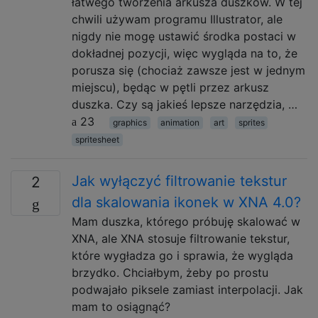
łatwego tworzenia arkusza duszków. W tej
chwili używam programu Illustrator, ale
nigdy nie mogę ustawić środka postaci w
dokładnej pozycji, więc wygląda na to, że
porusza się (chociaż zawsze jest w jednym
miejscu), będąc w pętli przez arkusz
duszka. Czy są jakieś lepsze narzędzia, …
23
graphics
animation
art
sprites
spritesheet
Jak wyłączyć filtrowanie tekstur
2
dla skalowania ikonek w XNA 4.0?
Mam duszka, którego próbuję skalować w
XNA, ale XNA stosuje filtrowanie tekstur,
które wygładza go i sprawia, że ​​wygląda
brzydko. Chciałbym, żeby po prostu
podwajało piksele zamiast interpolacji. Jak
mam to osiągnąć?