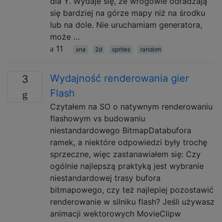
dla Y. Wydaje się, że wrogowie odradzają
się bardziej na górze mapy niż na środku
lub na dole. Nie uruchamiam generatora,
może …
11
xna
2d
sprites
random
Wydajność renderowania gier
3
Flash
Czytałem na SO o natywnym renderowaniu
flashowym vs budowaniu
niestandardowego BitmapDatabufora
ramek, a niektóre odpowiedzi były trochę
sprzeczne, więc zastanawiałem się: Czy
ogólnie najlepszą praktyką jest wybranie
niestandardowej trasy bufora
bitmapowego, czy też najlepiej pozostawić
renderowanie w silniku flash? Jeśli używasz
animacji wektorowych MovieClipw