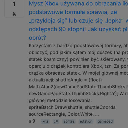
Mysz Xbox używana do obracania ik
1
podstawowa formuła sprawia, że ​​
„przykleja się” lub czuje się „lepka” 
odstępach 90 stopni! Jak uzyskać p
obrót?
Korzystam z bardzo podstawowej formuły, a
obliczyć, pod jakim kątem mój duszek (na pr
statek kosmiczny) powinien być skierowany,
oparciu o drążek kontrolera Xbox, tzn. Za p
drążka obracasz statek. W mojej głównej me
aktualizacji: shuttleAngle = (float)
Math.Atan2(newGamePadState.ThumbSticks.R
newGamePadState.ThumbSticks.Right.Y); W m
głównej metodzie losowania:
spriteBatch.Draw(shuttle, shuttleCoords,
sourceRectangle, Color.White, …
9
xna
c#
sprites
rotation
gamepad