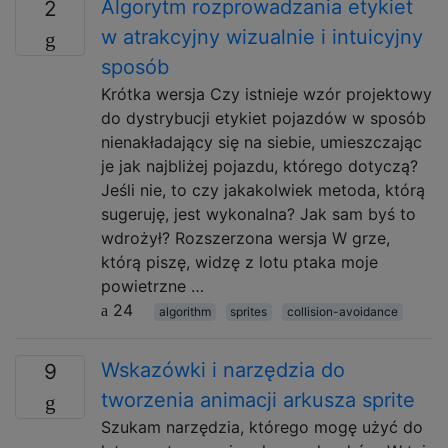
Algorytm rozprowadzania etykiet
2
w atrakcyjny wizualnie i intuicyjny
sposób
Krótka wersja Czy istnieje wzór projektowy
do dystrybucji etykiet pojazdów w sposób
nienakładający się na siebie, umieszczając
je jak najbliżej pojazdu, którego dotyczą?
Jeśli nie, to czy jakakolwiek metoda, którą
sugeruję, jest wykonalna? Jak sam byś to
wdrożył? Rozszerzona wersja W grze,
którą piszę, widzę z lotu ptaka moje
powietrzne …
24
algorithm
sprites
collision-avoidance
Wskazówki i narzędzia do
9
tworzenia animacji arkusza sprite
Szukam narzędzia, którego mogę użyć do