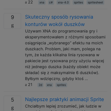
22
xna
c#
xna-4.0
sprites
spritesheet
Skuteczny sposób rysowania
9
konturów wokół duszków
Używam XNA do programowania gry i
eksperymentowałem z różnymi sposobami
osiągnięcia „wybranego” efektu na moich
duszkach. Problem, jaki mam, polega na
tym, że każda klikalna linia rysowana w
pakiecie jest rysowana przy użyciu więcej
niż jednego duszka (każdy obiekt może
składać się z maksymalnie 6 duszków).
Byłbym wdzięczny, gdyby ktoś …
21
2d
xna
sprites
Najlepsze praktyki animacji Sprite
5
Chciałbym lepiej zrozumieć, jak ludzie w