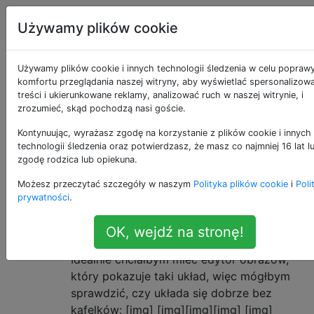
Produkcja gier
Tagi
Account
Używamy plików cookie
Pytania otagowane
Używamy plików cookie i innych technologii śledzenia w celu popraw
komfortu przeglądania naszej witryny, aby wyświetlać spersonalizow
treści i ukierunkowane reklamy, analizować ruch w naszej witrynie, i
jako sprites
zrozumieć, skąd pochodzą nasi goście.
Kontynuując, wyrażasz zgodę na korzystanie z plików cookie i innych
Renderowanie 2D obiektu w przestrzeni.
technologii śledzenia oraz potwierdzasz, że masz co najmniej 16 lat l
zgodę rodzica lub opiekuna.
Jak mogę szybko sprawdzić, czy
6
Możesz przeczytać szczegóły w naszym
Polityka plików cookie
i
Poli
moje duszki dobrze się układają?
prywatności
.
Staram się tworzyć sprite'y tilemap, które
ładnie układają kafelki, ale sprawdzanie, jak
OK, wejdź na stronę!
dobrze kafelki są naprawdę kłopotliwe.
Idealnie chciałbym mieć edytor obrazów,
który pokazuje taki układ, więc mógłbym
sprawdzić, czy układa się dobrze bez
kafelków: [img] [img][img][img] [img]