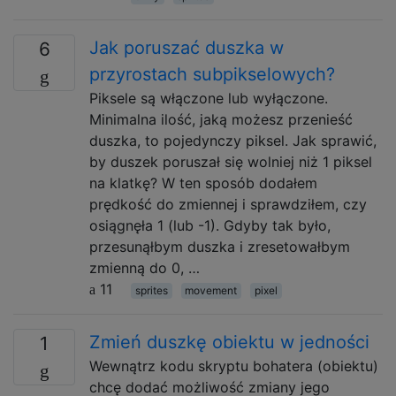
Jak poruszać duszka w
6
przyrostach subpikselowych?
Piksele są włączone lub wyłączone.
Minimalna ilość, jaką możesz przenieść
duszka, to pojedynczy piksel. Jak sprawić,
by duszek poruszał się wolniej niż 1 piksel
na klatkę? W ten sposób dodałem
prędkość do zmiennej i sprawdziłem, czy
osiągnęła 1 (lub -1). Gdyby tak było,
przesunąłbym duszka i zresetowałbym
zmienną do 0, …
11
sprites
movement
pixel
Zmień duszkę obiektu w jedności
1
Wewnątrz kodu skryptu bohatera (obiektu)
chcę dodać możliwość zmiany jego