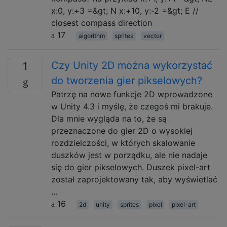
x:0, y:+3 =&gt; N x:+10, y:-2 =&gt; E //
closest compass direction
17
algorithm
sprites
vector
Czy Unity 2D można wykorzystać
1
do tworzenia gier pikselowych?
Patrzę na nowe funkcje 2D wprowadzone
w Unity 4.3 i myślę, że czegoś mi brakuje.
Dla mnie wygląda na to, że są
przeznaczone do gier 2D o wysokiej
rozdzielczości, w których skalowanie
duszków jest w porządku, ale nie nadaje
się do gier pikselowych. Duszek pixel-art
został zaprojektowany tak, aby wyświetlać
…
16
2d
unity
sprites
pixel
pixel-art