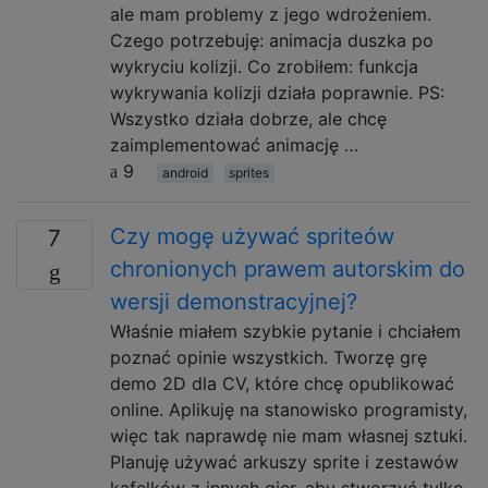
ale mam problemy z jego wdrożeniem.
Czego potrzebuję: animacja duszka po
wykryciu kolizji. Co zrobiłem: funkcja
wykrywania kolizji działa poprawnie. PS:
Wszystko działa dobrze, ale chcę
zaimplementować animację …
9
android
sprites
Czy mogę używać spriteów
7
chronionych prawem autorskim do
wersji demonstracyjnej?
Właśnie miałem szybkie pytanie i chciałem
poznać opinie wszystkich. Tworzę grę
demo 2D dla CV, które chcę opublikować
online. Aplikuję na stanowisko programisty,
więc tak naprawdę nie mam własnej sztuki.
Planuję używać arkuszy sprite i zestawów
kafelków z innych gier, aby stworzyć tylko