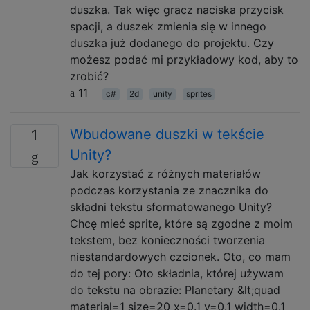
duszka. Tak więc gracz naciska przycisk
spacji, a duszek zmienia się w innego
duszka już dodanego do projektu. Czy
możesz podać mi przykładowy kod, aby to
zrobić?
11
c#
2d
unity
sprites
Wbudowane duszki w tekście
1
Unity?
Jak korzystać z różnych materiałów
podczas korzystania ze znacznika do
składni tekstu sformatowanego Unity?
Chcę mieć sprite, które są zgodne z moim
tekstem, bez konieczności tworzenia
niestandardowych czcionek. Oto, co mam
do tej pory: Oto składnia, której używam
do tekstu na obrazie: Planetary &lt;quad
material=1 size=20 x=0.1 y=0.1 width=0.1