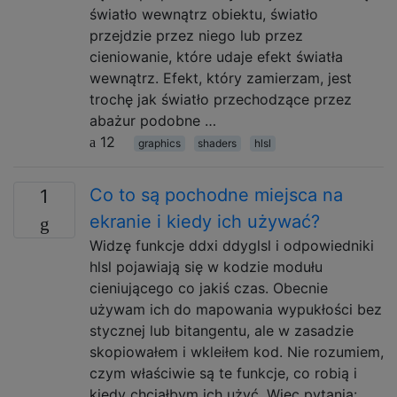
światło wewnątrz obiektu, światło
przejdzie przez niego lub przez
cieniowanie, które udaje efekt światła
wewnątrz. Efekt, który zamierzam, jest
trochę jak światło przechodzące przez
abażur podobne …
12
graphics
shaders
hlsl
Co to są pochodne miejsca na
1
ekranie i kiedy ich używać?
Widzę funkcje ddxi ddyglsl i odpowiedniki
hlsl pojawiają się w kodzie modułu
cieniującego co jakiś czas. Obecnie
używam ich do mapowania wypukłości bez
stycznej lub bitangentu, ale w zasadzie
skopiowałem i wkleiłem kod. Nie rozumiem,
czym właściwie są te funkcje, co robią i
kiedy chciałbym ich użyć. Więc pytania: