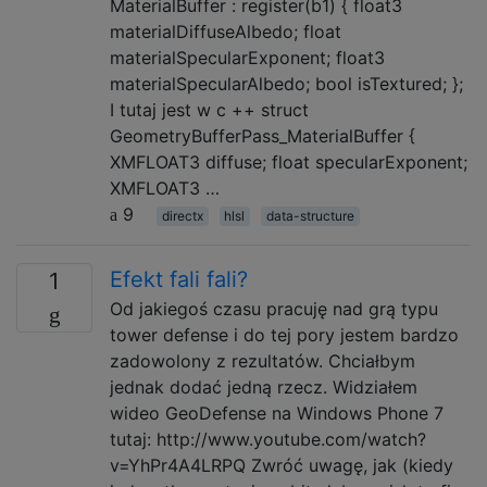
MaterialBuffer : register(b1) { float3
materialDiffuseAlbedo; float
materialSpecularExponent; float3
materialSpecularAlbedo; bool isTextured; };
I tutaj jest w c ++ struct
GeometryBufferPass_MaterialBuffer {
XMFLOAT3 diffuse; float specularExponent;
XMFLOAT3 …
9
directx
hlsl
data-structure
Efekt fali fali?
1
Od jakiegoś czasu pracuję nad grą typu
tower defense i do tej pory jestem bardzo
zadowolony z rezultatów. Chciałbym
jednak dodać jedną rzecz. Widziałem
wideo GeoDefense na Windows Phone 7
tutaj: http://www.youtube.com/watch?
v=YhPr4A4LRPQ Zwróć uwagę, jak (kiedy