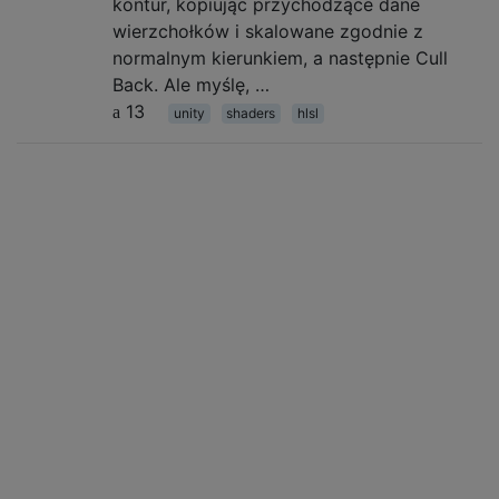
kontur, kopiując przychodzące dane
wierzchołków i skalowane zgodnie z
normalnym kierunkiem, a następnie Cull
Back. Ale myślę, …
13
unity
shaders
hlsl