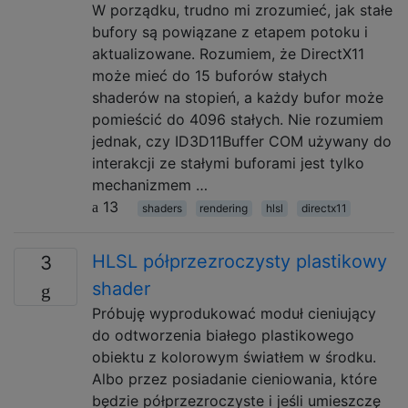
W porządku, trudno mi zrozumieć, jak stałe
bufory są powiązane z etapem potoku i
aktualizowane. Rozumiem, że DirectX11
może mieć do 15 buforów stałych
shaderów na stopień, a każdy bufor może
pomieścić do 4096 stałych. Nie rozumiem
jednak, czy ID3D11Buffer COM używany do
interakcji ze stałymi buforami jest tylko
mechanizmem …
13
shaders
rendering
hlsl
directx11
HLSL półprzezroczysty plastikowy
3
shader
Próbuję wyprodukować moduł cieniujący
do odtworzenia białego plastikowego
obiektu z kolorowym światłem w środku.
Albo przez posiadanie cieniowania, które
będzie półprzezroczyste i jeśli umieszczę