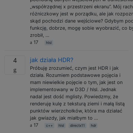
„współrzędnej x przestrzeni ekranu”. Mój rac
różniczkowy jest w porządku, ale jak rozpoz
skąd pochodzi dane wejściowe? Gdybym poda
funkcję, dobrze, mogę sobie wyobrazić, co b
zrobił, …
17
hlsl
jak działa HDR?
4
Próbuję zrozumieć, czym jest HDR i jak
działa. Rozumiem podstawowe pojęcia i
mam niewielkie pojęcie o tym, jak jest on
implementowany w D3D / hlsl. Jednak
nadal jest dość mglisty. Powiedzmy, że
renderuję kulę z teksturą ziemi i małą listą
punktów wierzchołków, która ma działać
jak gwiazdy, jak miałbym to …
17
c++
hlsl
directx11
hdr