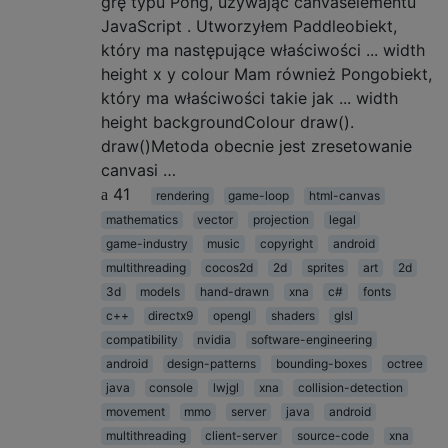
grę typu Pong, używając canvaselementu
JavaScript . Utworzyłem Paddleobiekt,
który ma następujące właściwości ... width
height x y colour Mam również Pongobiekt,
który ma właściwości takie jak ... width
height backgroundColour draw().
draw()Metoda obecnie jest zresetowanie
canvasi …
41
rendering
game-loop
html-canvas
mathematics
vector
projection
legal
game-industry
music
copyright
android
multithreading
cocos2d
2d
sprites
art
2d
3d
models
hand-drawn
xna
c#
fonts
c++
directx9
opengl
shaders
glsl
compatibility
nvidia
software-engineering
android
design-patterns
bounding-boxes
octree
java
console
lwjgl
xna
collision-detection
movement
mmo
server
java
android
multithreading
client-server
source-code
xna