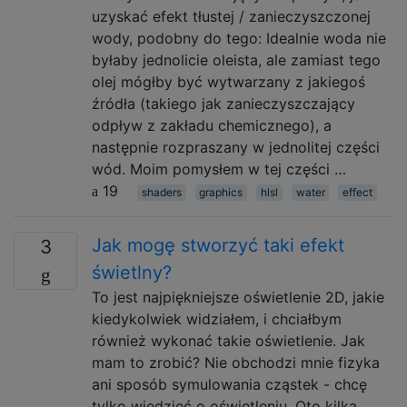
uzyskać efekt tłustej / zanieczyszczonej
wody, podobny do tego: Idealnie woda nie
byłaby jednolicie oleista, ale zamiast tego
olej mógłby być wytwarzany z jakiegoś
źródła (takiego jak zanieczyszczający
odpływ z zakładu chemicznego), a
następnie rozpraszany w jednolitej części
wód. Moim pomysłem w tej części …
19
shaders
graphics
hlsl
water
effect
Jak mogę stworzyć taki efekt
3
świetlny?
To jest najpiękniejsze oświetlenie 2D, jakie
kiedykolwiek widziałem, i chciałbym
również wykonać takie oświetlenie. Jak
mam to zrobić? Nie obchodzi mnie fizyka
ani sposób symulowania cząstek - chcę
tylko wiedzieć o oświetleniu. Oto kilka