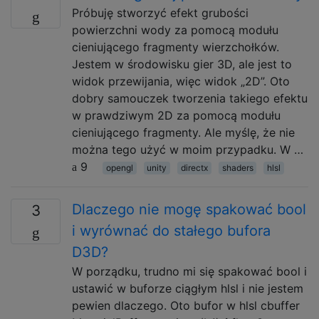
Próbuję stworzyć efekt grubości
powierzchni wody za pomocą modułu
cieniującego fragmenty wierzchołków.
Jestem w środowisku gier 3D, ale jest to
widok przewijania, więc widok „2D”. Oto
dobry samouczek tworzenia takiego efektu
w prawdziwym 2D za pomocą modułu
cieniującego fragmenty. Ale myślę, że nie
można tego użyć w moim przypadku. W …
9
opengl
unity
directx
shaders
hlsl
Dlaczego nie mogę spakować bool
3
i wyrównać do stałego bufora
D3D?
W porządku, trudno mi się spakować bool i
ustawić w buforze ciągłym hlsl i nie jestem
pewien dlaczego. Oto bufor w hlsl cbuffer