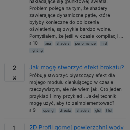
nakładające się (punktowe) światła.
Problem polega na tym, że shadery
zawierające dynamiczne pętle, które
byłyby konieczne do obliczenia
oświetlenia, są zwykle bardzo wolne.
Pomyślałem, że jeśli w czasie kompilacji …
10
xna
shaders
performance
hlsl
lighting
Jak mogę stworzyć efekt brokatu?
2
Próbuję stworzyć błyszczący efekt dla
mojego modułu cieniującego w czasie
rzeczywistym, ale nie wiem jak. Oto jeden
przykład i inny przykład . Jakiej techniki
mogę użyć, aby to zaimplementować?
9
opengl
directx
shaders
glsl
hlsl
2D Profil górnej powierzchni wody
1