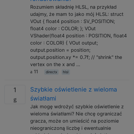
Rozumiem składnię HLSL, na przykład
udajmy, że mam to jako mój HLSL: struct
VOut { float4 position : SV_POSITION;
float4 color : COLOR; }; VOut
VShader(float4 position : POSITION, float4
color : COLOR) { VOut output;
output.position = position;
output.position.xy *= 0.7f; // "shrink" the
vertex on the x and …
11
directx
hlsl
Szybkie oświetlenie z wieloma
1
światłami
Jak mogę wdrożyć szybkie oświetlenie z
wieloma światłami? Nie chcę ograniczać
gracza, może on umieścić na poziomie
nieograniczoną liczbę i ewentualnie