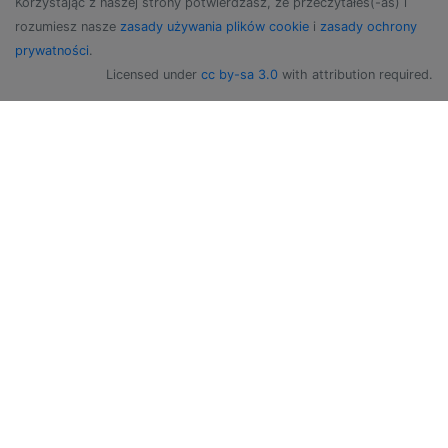
Korzystając z naszej strony potwierdzasz, że przeczytałeś(-aś) i
rozumiesz nasze
zasady używania plików cookie
i
zasady ochrony
prywatności
.
Licensed under
cc by-sa 3.0
with attribution required.