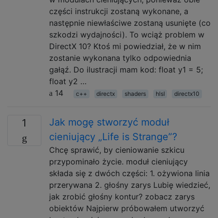
części instrukcji zostaną wykonane, a
następnie niewłaściwe zostaną usunięte (co
szkodzi wydajności). To wciąż problem w
DirectX 10? Ktoś mi powiedział, że w nim
zostanie wykonana tylko odpowiednia
gałąź. Do ilustracji mam kod: float y1 = 5;
float y2 …
14
c++
directx
shaders
hlsl
directx10
Jak mogę stworzyć moduł
1
cieniujący „Life is Strange”?
Chcę sprawić, by cieniowanie szkicu
przypominało życie. moduł cieniujący
składa się z dwóch części: 1. ożywiona linia
przerywana 2. głośny zarys Lubię wiedzieć,
jak zrobić głośny kontur? zobacz zarys
obiektów Najpierw próbowałem utworzyć