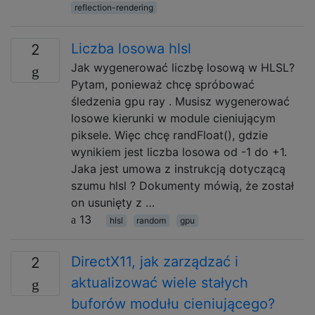
reflection-rendering
Liczba losowa hlsl
2
Jak wygenerować liczbę losową w HLSL?
Pytam, ponieważ chcę spróbować
śledzenia gpu ray . Musisz wygenerować
losowe kierunki w module cieniującym
piksele. Więc chcę randFloat(), gdzie
wynikiem jest liczba losowa od -1 do +1.
Jaka jest umowa z instrukcją dotyczącą
szumu hlsl ? Dokumenty mówią, że został
on usunięty z …
13
hlsl
random
gpu
DirectX11, jak zarządzać i
2
aktualizować wiele stałych
buforów modułu cieniującego?