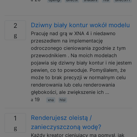
Dziwny biały kontur wokół modelu
2
Pracuję nad grą w XNA 4 i niedawno
przeszedłem na implementację
odroczonego cieniowania zgodnie z tym
przewodnikiem . Na moich modelach
pojawia się dziwny biały kontur i nie jestem
pewien, co to powoduje. Pomyślałem, że
może to brak precyzji w normalnym celu
renderowania lub celu renderowania
głębokości, ale zwiększenie ich …
19
xna
hlsl
Renderujesz oleistą /
1
zanieczyszczoną wodę?
Każdy kreator cieniujący ma pomysł, jak