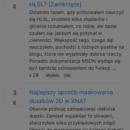
HLSL? [Zamknięte]
Ostatnim razem, gdy próbowałem nauczyć
się HLSL, zrobiłem kilka shaderów i
głównie rozumiałem, co robię, ale nadal
czułem się, jakbym się potykał w
ciemności. Większość tego, czego się
nauczyłem, pochodzi z różnych postów na
blogu, które nie wyjaśniały dobrze rzeczy.
Ponadto dokumentacja MSDN wydaje się
być bardziej odniesieniem do funkcji. …
28
shaders
hlsl
Najlepszy sposób maskowania
3
duszków 2D w XNA?
Obecnie próbuję zamaskować niektóre
duszki. Zamiast wyjaśniać to słowami,
stworzyłem kilka przykładowych zdjęć:
Obszar do maskowania (w kolorze białym)