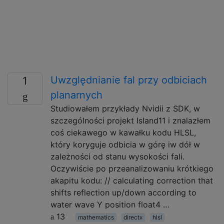
Uwzględnianie fal przy odbiciach
1
planarnych
Studiowałem przykłady Nvidii z SDK, w
szczególności projekt Island11 i znalazłem
coś ciekawego w kawałku kodu HLSL,
który koryguje odbicia w górę iw dół w
zależności od stanu wysokości fali.
Oczywiście po przeanalizowaniu krótkiego
akapitu kodu: // calculating correction that
shifts reflection up/down according to
water wave Y position float4 …
13
mathematics
directx
hlsl