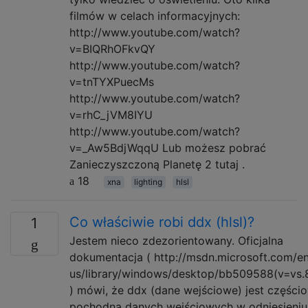
filmów w celach informacyjnych:
http://www.youtube.com/watch?
v=BIQRhOFkvQY
http://www.youtube.com/watch?
v=tnTYXPuecMs
http://www.youtube.com/watch?
v=rhC_jVM8IYU
http://www.youtube.com/watch?
v=_Aw5BdjWqqU Lub możesz pobrać
Zanieczyszczoną Planetę 2 tutaj .
18
xna
lighting
hlsl
Co właściwie robi ddx (hlsl)?
1
Jestem nieco zdezorientowany. Oficjalna
dokumentacja ( http://msdn.microsoft.com/e
us/library/windows/desktop/bb509588(v=vs.
) mówi, że ddx (dane wejściowe) jest części
pochodną danych wejściowych w odniesieniu