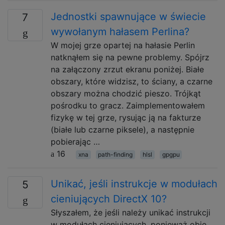
Jednostki spawnujące w świecie
7
wywołanym hałasem Perlina?
W mojej grze opartej na hałasie Perlin
natknąłem się na pewne problemy. Spójrz
na załączony zrzut ekranu poniżej. Białe
obszary, które widzisz, to ściany, a czarne
obszary można chodzić pieszo. Trójkąt
pośrodku to gracz. Zaimplementowałem
fizykę w tej grze, rysując ją na fakturze
(białe lub czarne piksele), a następnie
pobierając …
16
xna
path-finding
hlsl
gpgpu
Unikać, jeśli instrukcje w modułach
5
cieniujących DirectX 10?
Słyszałem, że jeśli należy unikać instrukcji
w modułach cieniujących, ponieważ obie