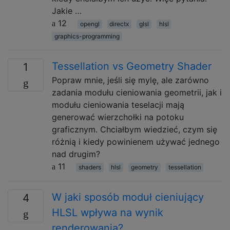
Jakie …
12
opengl
directx
glsl
hlsl
graphics-programming
Tessellation vs Geometry Shader
1
Popraw mnie, jeśli się mylę, ale zarówno
zadania modułu cieniowania geometrii, jak i
modułu cieniowania teselacji mają
generować wierzchołki na potoku
graficznym. Chciałbym wiedzieć, czym się
różnią i kiedy powinienem używać jednego
nad drugim?
11
shaders
hlsl
geometry
tessellation
W jaki sposób moduł cieniujący
4
HLSL wpływa na wynik
renderowania?