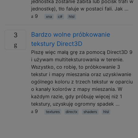
jednostka zostanie zabita lub pocisk trafi w
jednostkę), tło faluje w postaci fali. Jak …
9
xna
c#
hlsl
Bardzo wolne próbkowanie
3
tekstury Direct3D
Piszę więc małą grę za pomocą Direct3D 9
i używam multiteksturowania w terenie.
Wszystko, co robię, to próbkowanie 3
tekstur i mapy mieszania oraz uzyskiwanie
ogólnego koloru z trzech tekstur w oparciu
o kanały kolorów z mapy mieszania. W
każdym razie, gdy próbuję więcej niż 1
tekstury, uzyskuję ogromny spadek …
9
textures
directx
shaders
hlsl