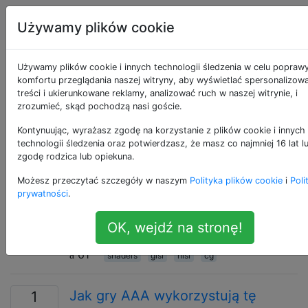
Produkcja gier
Tagi
Account
Używamy plików cookie
Pytania otagowane
Używamy plików cookie i innych technologii śledzenia w celu popraw
komfortu przeglądania naszej witryny, aby wyświetlać spersonalizow
treści i ukierunkowane reklamy, analizować ruch w naszej witrynie, i
jako hlsl
zrozumieć, skąd pochodzą nasi goście.
Kontynuując, wyrażasz zgodę na korzystanie z plików cookie i innych
Zastrzeżony język cieniowania opracowany przez
technologii śledzenia oraz potwierdzasz, że masz co najmniej 16 lat l
firmę Microsoft do użytku z interfejsem Microsoft
zgodę rodzica lub opiekuna.
Direct3D API.
Możesz przeczytać szczegóły w naszym
Polityka plików cookie
i
Poli
prywatności
.
Jakie są zalety i wady HLSL vs
6
GLSL vs cg? [Zamknięte]
OK, wejdź na stronę!
Jakie są zalety / wady trzech?
61
shaders
glsl
hlsl
cg
Jak gry AAA wykorzystują tę
1