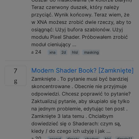
Teraz czerwony duszek, który należy
przyciąć. Wynik końcowy. Teraz wiem, że
w XNA możesz zrobić dwie rzeczy, aby to
osiągnąć: Użyj bufora szablonów. Użyj
modułu Pixel Shader. Próbowałem zrobić
moduł cieniujący …
24
xna
2d
hlsl
masking
Modern Shader Book? [Zamknięte]
7
Zamknięte . To pytanie musi być bardziej
skoncentrowane . Obecnie nie przyjmuje
odpowiedzi. Chcesz poprawić to pytanie?
Zaktualizuj pytanie, aby skupiało się tylko
na jednym problemie, edytując ten post .
Zamknięte 3 lata temu . Chciałbym
dowiedzieć się o Shaderach: czym są,
kiedy / do czego ich użyję i jak …
20
opengl
directx
shaders
hlsl
directx11