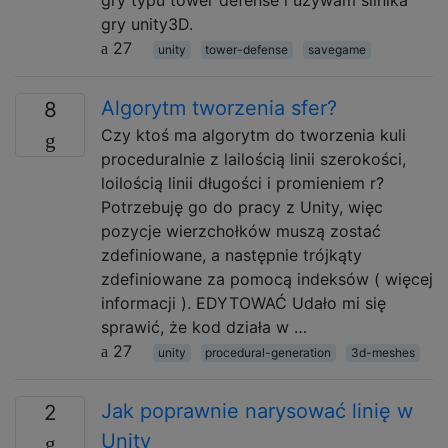
gry unity3D.
27
unity
tower-defense
savegame
Algorytm tworzenia sfer?
8
Czy ktoś ma algorytm do tworzenia kuli
proceduralnie z lailością linii szerokości,
loilością linii długości i promieniem r?
Potrzebuję go do pracy z Unity, więc
pozycje wierzchołków muszą zostać
zdefiniowane, a następnie trójkąty
zdefiniowane za pomocą indeksów ( więcej
informacji ). EDYTOWAĆ Udało mi się
sprawić, że kod działa w …
27
unity
procedural-generation
3d-meshes
Jak poprawnie narysować linię w
2
Unity