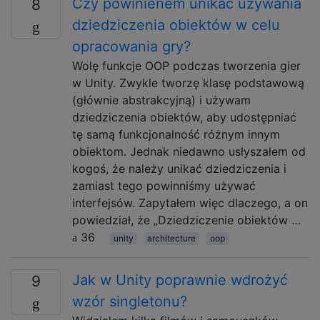
Czy powinienem unikać używania
8
dziedziczenia obiektów w celu
opracowania gry?
Wolę funkcje OOP podczas tworzenia gier
w Unity. Zwykle tworzę klasę podstawową
(głównie abstrakcyjną) i używam
dziedziczenia obiektów, aby udostępniać
tę samą funkcjonalność różnym innym
obiektom. Jednak niedawno usłyszałem od
kogoś, że należy unikać dziedziczenia i
zamiast tego powinniśmy używać
interfejsów. Zapytałem więc dlaczego, a on
powiedział, że „Dziedziczenie obiektów …
36
unity
architecture
oop
Jak w Unity poprawnie wdrożyć
9
wzór singletonu?