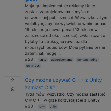
Moja gra implementuje reklamy Unity i
została zaprojektowana z myślą o
uniwersalnej publiczności. W związku z tym
wolałbym, aby nie wyświetlać w nim ponad
18 reklam (a nawet ponad 13 reklam w
zależności od okoliczności), zwłaszcza że
byłoby to atrakcyjne również dla
młodszych odbiorców. Moje pytanie brzmi
zatem, jak mogę …
23
unity
advertisements
content-rating
unity-ads
Czy można używać C ++ z Unity
2
zamiast C #?
Tytuł mówi wszystko. Czy można zastąpić
C # C ++ w grze korzystającej z Unity?
23
c++
unity