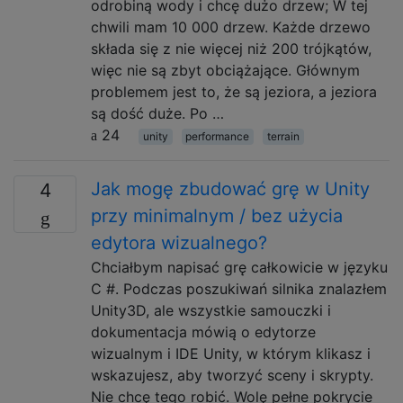
odrobiną wody i chcę dużo drzew; W tej
chwili mam 10 000 drzew. Każde drzewo
składa się z nie więcej niż 200 trójkątów,
więc nie są zbyt obciążające. Głównym
problemem jest to, że są jeziora, a jeziora
są dość duże. Po …
24
unity
performance
terrain
Jak mogę zbudować grę w Unity
4
przy minimalnym / bez użycia
edytora wizualnego?
Chciałbym napisać grę całkowicie w języku
C #. Podczas poszukiwań silnika znalazłem
Unity3D, ale wszystkie samouczki i
dokumentacja mówią o edytorze
wizualnym i IDE Unity, w którym klikasz i
wskazujesz, aby tworzyć sceny i skrypty.
Nie chcę tego robić. Wolę pełne pokrycie