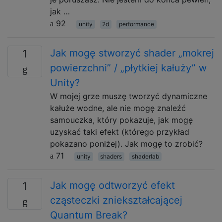
jak …
92
unity
2d
performance
Jak mogę stworzyć shader „mokrej
1
powierzchni” / „płytkiej kałuży” w
Unity?
W mojej grze muszę tworzyć dynamiczne
kałuże wodne, ale nie mogę znaleźć
samouczka, który pokazuje, jak mogę
uzyskać taki efekt (którego przykład
pokazano poniżej). Jak mogę to zrobić?
71
unity
shaders
shaderlab
Jak mogę odtworzyć efekt
1
cząsteczki zniekształcającej
Quantum Break?