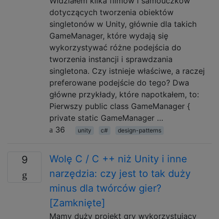
Widziałem kilka filmów i samouczków
dotyczących tworzenia obiektów
singletonów w Unity, głównie dla takich
GameManager, które wydają się
wykorzystywać różne podejścia do
tworzenia instancji i sprawdzania
singletona. Czy istnieje właściwe, a raczej
preferowane podejście do tego? Dwa
główne przykłady, które napotkałem, to:
Pierwszy public class GameManager {
private static GameManager …
36
unity
c#
design-patterns
Wolę C / C ++ niż Unity i inne
9
narzędzia: czy jest to tak duży
minus dla twórców gier?
[Zamknięte]
Mamy duży projekt gry wykorzystujący