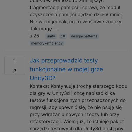
obiektów. Pomoże to zmniejszyć
fragmentację pamięci i sprawi, że moduł
czyszczenia pamięci będzie działał mniej.
Nie wiem jednak, co to właściwie znaczy.
Jak mogę …
25
unity
c#
design-patterns
memory-efficiency
Jak przeprowadzić testy
1
funkcjonalne w mojej grze
Unity3D?
Kontekst Kontynuuję trochę starszego kodu
dla gry w Unity3d i chcę napisać kilka
testów funkcjonalnych przeznaczonych do
regresji, aby upewnić się, że nie psuję się
przy wdrażaniu nowych rzeczy lub przy
refaktoryzacji. Wiem już, że istnieje pakiet
narzędzi testowych dla Unity3d dostępny