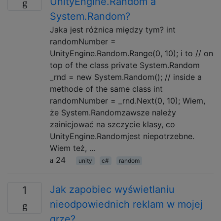
UnityEngine.Random a
System.Random?
Jaka jest różnica między tym? int
randomNumber =
UnityEngine.Random.Range(0, 10); i to // on
top of the class private System.Random
_rnd = new System.Random(); // inside a
methode of the same class int
randomNumber = _rnd.Next(0, 10); Wiem,
że System.Randomzawsze należy
zainicjować na szczycie klasy, co
UnityEngine.Randomjest niepotrzebne.
Wiem też, …
24
unity
c#
random
Jak zapobiec wyświetlaniu
1
nieodpowiednich reklam w mojej
grze?