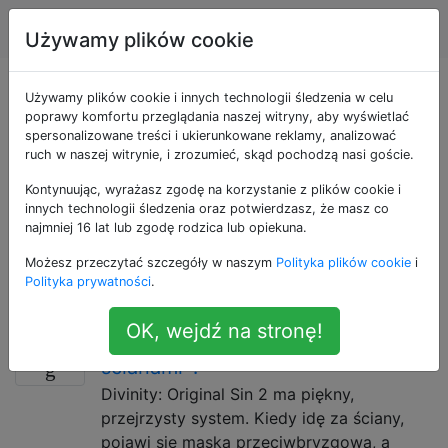
Produkcja gier
Tagi
Account
Używamy plików cookie
Pytania otagowane
Używamy plików cookie i innych technologii śledzenia w celu
poprawy komfortu przeglądania naszej witryny, aby wyświetlać
spersonalizowane treści i ukierunkowane reklamy, analizować
jako unity
ruch w naszej witrynie, i zrozumieć, skąd pochodzą nasi goście.
Kontynuując, wyrażasz zgodę na korzystanie z plików cookie i
Unity to wieloplatformowy system tworzenia gier,
innych technologii śledzenia oraz potwierdzasz, że masz co
który koncentruje się na łatwym procesie tworzenia
najmniej 16 lat lub zgodę rodzica lub opiekuna.
grafiki. Składa się z silnika gry i zintegrowanego
Możesz przeczytać szczegóły w naszym
Polityka plików cookie
i
środowiska programistycznego. Skrypty silnika gry są
Polityka prywatności
.
oparte na Mono.
OK, wejdź na stronę!
Jak mogę stworzyć efekt „patrz za
1
ścianami”?
Divinity: Original Sin 2 ma piękny,
przejrzysty system. Kiedy idę za ściany,
pojawi się maska ​​przeciwbryzgowa, a