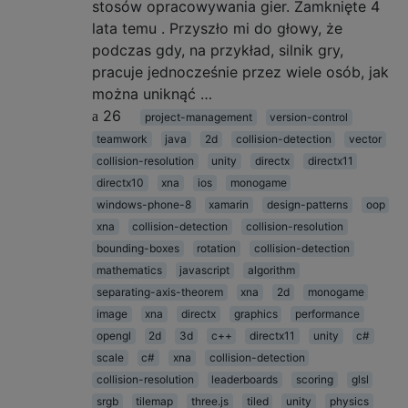
stosów opracowywania gier. Zamknięte 4
lata temu . Przyszło mi do głowy, że
podczas gdy, na przykład, silnik gry,
pracuje jednocześnie przez wiele osób, jak
można uniknąć …
26
project-management
version-control
teamwork
java
2d
collision-detection
vector
collision-resolution
unity
directx
directx11
directx10
xna
ios
monogame
windows-phone-8
xamarin
design-patterns
oop
xna
collision-detection
collision-resolution
bounding-boxes
rotation
collision-detection
mathematics
javascript
algorithm
separating-axis-theorem
xna
2d
monogame
image
xna
directx
graphics
performance
opengl
2d
3d
c++
directx11
unity
c#
scale
c#
xna
collision-detection
collision-resolution
leaderboards
scoring
glsl
srgb
tilemap
three.js
tiled
unity
physics