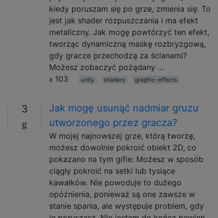
kiedy poruszam się po grze, zmienia się. To
jest jak shader rozpuszczania i ma efekt
metaliczny. Jak mogę powtórzyć ten efekt,
tworząc dynamiczną maskę rozbryzgową,
gdy gracze przechodzą za ścianami?
Możesz zobaczyć pożądany …
103
unity
shaders
graphic-effects
Jak mogę usunąć nadmiar gruzu
3
utworzonego przez gracza?
W mojej najnowszej grze, którą tworzę,
możesz dowolnie pokroić obiekt 2D, co
pokazano na tym gifie: Możesz w sposób
ciągły pokroić na setki lub tysiące
kawałków. Nie powoduje to dużego
opóźnienia, ponieważ są one zawsze w
stanie spania, ale występuje problem, gdy
je poruszasz. Nie jestem do końca pewien,