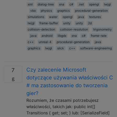
xml
dialog-tree
xna
c#
.net
opengl
lwjgl
vbo
physics
graphics
procedural-generation
simulations
water
opengl
java
textures
lwjgl
frame-buffer
unity
unity
2d
collision-detection
collision-resolution
trigonometry
java
android
libgdx
xna
c#
frame-rate
c++
unreal-4
procedural-generation
java
graphics
lwjgl
slick
c++
software-engineering
Czy zalecenie Microsoft
7
dotyczące używania właściwości C
# ma zastosowanie do tworzenia
gier?
Rozumiem, że czasami potrzebujesz
właściwości, takich jak: public int[]
Transitions { get; set; } lub: [SerializeField]