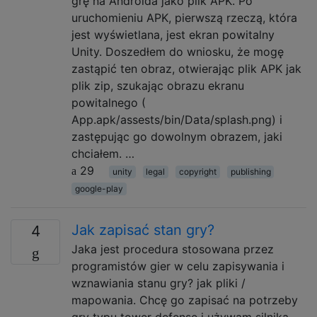
grę na Androida jako plik APK. Po
uruchomieniu APK, pierwszą rzeczą, która
jest wyświetlana, jest ekran powitalny
Unity. Doszedłem do wniosku, że mogę
zastąpić ten obraz, otwierając plik APK jak
plik zip, szukając obrazu ekranu
powitalnego (
App.apk/assests/bin/Data/splash.png) i
zastępując go dowolnym obrazem, jaki
chciałem. …
29
unity
legal
copyright
publishing
google-play
Jak zapisać stan gry?
4
Jaka jest procedura stosowana przez
programistów gier w celu zapisywania i
wznawiania stanu gry? jak pliki /
mapowania. Chcę go zapisać na potrzeby
gry typu tower defense i używam silnika