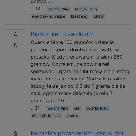
dostać …
32
weightlifting
bodybuilding
exercise-technique
breathing
safety
Białko: ile to za dużo?
4
Obecnie biorę 100 gramów dziennie
protenu za pośrednictwem serwatki w
proszku. Kiedy trenowałem, brałem 250
gramów. Czytałem, że powinieneś
spożywać 1 gram na funt masy ciała, którą
masz podczas treningu. Widziałem także
liczby, takie jak od 0,8 do 1 grama białka
na kilogram masy dziennie (około 7
gramów na 20 …
31
weightlifting
diet
bodybuilding
strength-training
protein
Ile białka powinienem jeść w dni
6