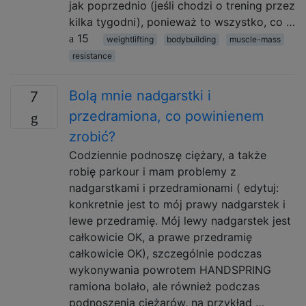
jak poprzednio (jeśli chodzi o trening przez
kilka tygodni), ponieważ to wszystko, co …
15
weightlifting
bodybuilding
muscle-mass
resistance
Bolą mnie nadgarstki i
7
przedramiona, co powinienem
zrobić?
Codziennie podnoszę ciężary, a także
robię parkour i mam problemy z
nadgarstkami i przedramionami ( edytuj:
konkretnie jest to mój prawy nadgarstek i
lewe przedramię. Mój lewy nadgarstek jest
całkowicie OK, a prawe przedramię
całkowicie OK), szczególnie podczas
wykonywania powrotem HANDSPRING
ramiona bolało, ale również podczas
podnoszenia ciężarów, na przykład …