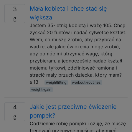
Mała kobieta i chce stać się
3
większa
Jestem 35-letnią kobietą i ważę 105. Chcę
zyskać 20 funtów i nadać sylwetce kształt.
Wiem, co muszę zrobić, aby przybrać na
wadze, ale jakie ćwiczenia mogę zrobić,
aby pomóc mi utrzymać wagę, którą
przybieram, a jednocześnie nadać kształt
mojemu tyłkowi, zdefiniować ramiona i
stracić mały brzuch dziecka, który mam?
13
weightlifting
workout-routines
weight-gain
Jakie jest przeciwne ćwiczenie
4
pompek?
Codziennie robię pompki i czuję, że muszę
trenować przeciwne mięśnie, aby mieć