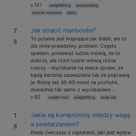
121
weightlifting
bodybuilding
muscle-soreness
doms
Jak stracić manboobs?
7
To pytanie jest krępujące jak diabli, ale to
dla mnie prawdziwy problem. Często
spadam, ponieważ ludzie mówią, że to
dobrze, ale różni ludzie mówią różne
rzeczy - wyciskanie na ławce sprawi, że
będą bardziej zauważalne lub że poprawią
je. Robię też 45-60 minut na pochylni,
dokładnie tak samo z wyciskaniem …
62
weight-loss
weightlifting
body-fat
Jakie są kompromisy między wagą
1
a powtarzaniem?
Kiedy ćwiczysz z ciężarami, jaki jest wpływ