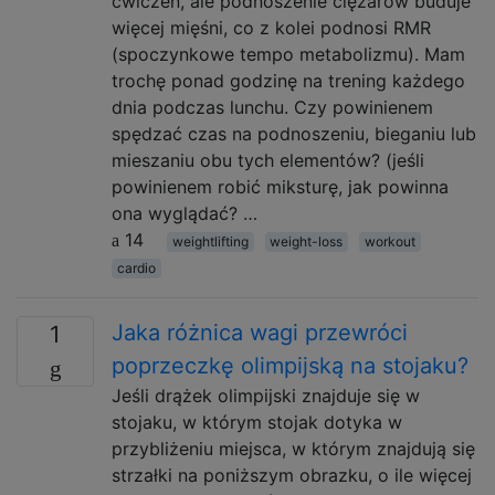
ćwiczeń, ale podnoszenie ciężarów buduje
więcej mięśni, co z kolei podnosi RMR
(spoczynkowe tempo metabolizmu). Mam
trochę ponad godzinę na trening każdego
dnia podczas lunchu. Czy powinienem
spędzać czas na podnoszeniu, bieganiu lub
mieszaniu obu tych elementów? (jeśli
powinienem robić miksturę, jak powinna
ona wyglądać? …
14
weightlifting
weight-loss
workout
cardio
Jaka różnica wagi przewróci
1
poprzeczkę olimpijską na stojaku?
Jeśli drążek olimpijski znajduje się w
stojaku, w którym stojak dotyka w
przybliżeniu miejsca, w którym znajdują się
strzałki na poniższym obrazku, o ile więcej