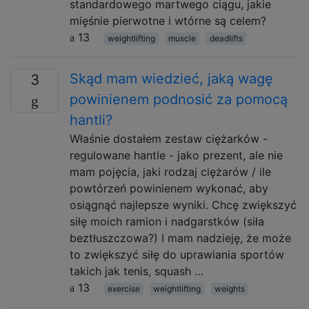
standardowego martwego ciągu, jakie
mięśnie pierwotne i wtórne są celem?
13
weightlifting
muscle
deadlifts
Skąd mam wiedzieć, jaką wagę
3
powinienem podnosić za pomocą
hantli?
Właśnie dostałem zestaw ciężarków -
regulowane hantle - jako prezent, ale nie
mam pojęcia, jaki rodzaj ciężarów / ile
powtórzeń powinienem wykonać, aby
osiągnąć najlepsze wyniki. Chcę zwiększyć
siłę moich ramion i nadgarstków (siła
beztłuszczowa?) I mam nadzieję, że może
to zwiększyć siłę do uprawiania sportów
takich jak tenis, squash …
13
exercise
weightlifting
weights