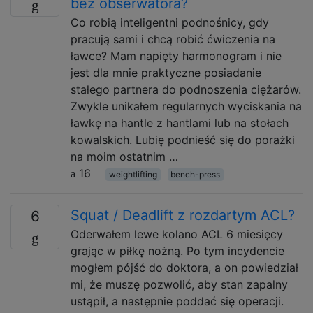
bez obserwatora?
Co robią inteligentni podnośnicy, gdy
pracują sami i chcą robić ćwiczenia na
ławce? Mam napięty harmonogram i nie
jest dla mnie praktyczne posiadanie
stałego partnera do podnoszenia ciężarów.
Zwykle unikałem regularnych wyciskania na
ławkę na hantle z hantlami lub na stołach
kowalskich. Lubię podnieść się do porażki
na moim ostatnim …
16
weightlifting
bench-press
Squat / Deadlift z rozdartym ACL?
6
Oderwałem lewe kolano ACL 6 miesięcy
grając w piłkę nożną. Po tym incydencie
mogłem pójść do doktora, a on powiedział
mi, że muszę pozwolić, aby stan zapalny
ustąpił, a następnie poddać się operacji.