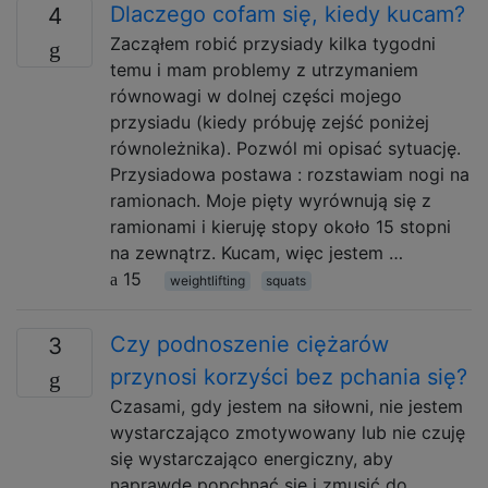
Dlaczego cofam się, kiedy kucam?
4
Zacząłem robić przysiady kilka tygodni
temu i mam problemy z utrzymaniem
równowagi w dolnej części mojego
przysiadu (kiedy próbuję zejść poniżej
równoleżnika). Pozwól mi opisać sytuację.
Przysiadowa postawa : rozstawiam nogi na
ramionach. Moje pięty wyrównują się z
ramionami i kieruję stopy około 15 stopni
na zewnątrz. Kucam, więc jestem …
15
weightlifting
squats
Czy podnoszenie ciężarów
3
przynosi korzyści bez pchania się?
Czasami, gdy jestem na siłowni, nie jestem
wystarczająco zmotywowany lub nie czuję
się wystarczająco energiczny, aby
naprawdę popchnąć się i zmusić do