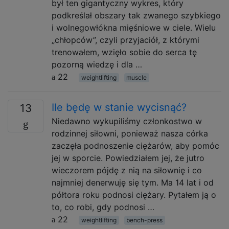
był ten gigantyczny wykres, który
podkreślał obszary tak zwanego szybkiego
i wolnegowłókna mięśniowe w ciele. Wielu
„chłopców”, czyli przyjaciół, z którymi
trenowałem, wzięło sobie do serca tę
pozorną wiedzę i dla …
22
weightlifting
muscle
Ile będę w stanie wycisnąć?
13
Niedawno wykupiliśmy członkostwo w
rodzinnej siłowni, ponieważ nasza córka
zaczęła podnoszenie ciężarów, aby pomóc
jej w sporcie. Powiedziałem jej, że jutro
wieczorem pójdę z nią na siłownię i co
najmniej denerwuję się tym. Ma 14 lat i od
półtora roku podnosi ciężary. Pytałem ją o
to, co robi, gdy podnosi …
22
weightlifting
bench-press