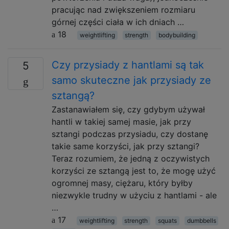
pracując nad zwiększeniem rozmiaru
górnej części ciała w ich dniach …
18
weightlifting
strength
bodybuilding
Czy przysiady z hantlami są tak
5
samo skuteczne jak przysiady ze
sztangą?
Zastanawiałem się, czy gdybym używał
hantli w takiej samej masie, jak przy
sztangi podczas przysiadu, czy dostanę
takie same korzyści, jak przy sztangi?
Teraz rozumiem, że jedną z oczywistych
korzyści ze sztangą jest to, że mogę użyć
ogromnej masy, ciężaru, który byłby
niezwykle trudny w użyciu z hantlami - ale
…
17
weightlifting
strength
squats
dumbbells