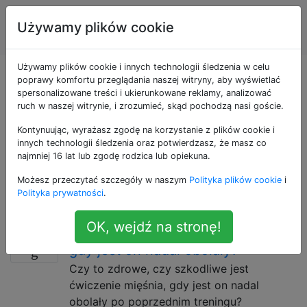
Sprawność
Tagi
Używamy plików cookie
Account
fizyczna
Używamy plików cookie i innych technologii śledzenia w celu
Pytania otagowane
poprawy komfortu przeglądania naszej witryny, aby wyświetlać
spersonalizowane treści i ukierunkowane reklamy, analizować
ruch w naszej witrynie, i zrozumieć, skąd pochodzą nasi goście.
jako weightlifting
Kontynuując, wyrażasz zgodę na korzystanie z plików cookie i
innych technologii śledzenia oraz potwierdzasz, że masz co
Trening oporowy ze sztangą, hantlami, kettlebellami i
najmniej 16 lat lub zgodę rodzica lub opiekuna.
innymi ciężarkami. Pytania dotyczące podnoszenia i
Możesz przeczytać szczegóły w naszym
Polityka plików cookie
i
maksymalizacji wydajności podnoszenia. Obejmuje
Polityka prywatności
.
trójbój siłowy, kulturystykę i podnoszenie olimpijskie.
OK, wejdź na stronę!
Czy dobrze jest ćwiczyć mięsień,
4
gdy jest on nadal obolały?
Czy to zdrowe, czy szkodliwe jest
ćwiczenie mięśnia, gdy jest on nadal
obolały po poprzednim treningu?