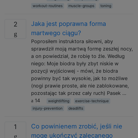
workout-routines
muscle-groups
toning
Jaka jest poprawna forma
2
martwego ciągu?
Poprosiłem instruktora siłowni, aby
sprawdził moją martwą formę zeszłej nocy,
a on powiedział, że robię to źle. Według
niego: Moje biodra były zbyt niskie w
pozycji wyjściowej - mówi, że biodra
powinny być tak wysokie, jak to możliwe
(nogi prawie proste, ale nie zablokowane,
pozostając tak przez cały ruch) Pasek …
14
weightlifting
exercise-technique
injury-prevention
deadlifts
Co powinienem zrobić, jeśli nie
1
mogę ukończyć zalecanego