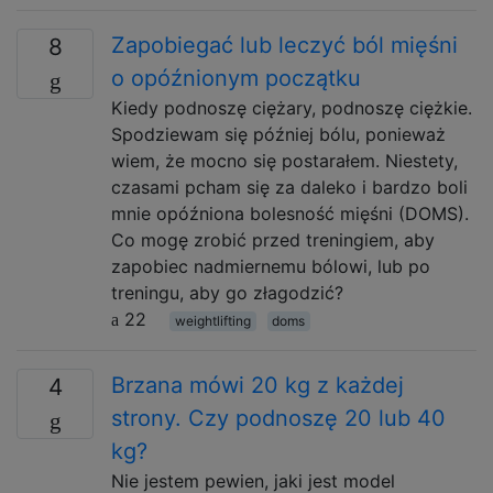
Zapobiegać lub leczyć ból mięśni
8
o opóźnionym początku
Kiedy podnoszę ciężary, podnoszę ciężkie.
Spodziewam się później bólu, ponieważ
wiem, że mocno się postarałem. Niestety,
czasami pcham się za daleko i bardzo boli
mnie opóźniona bolesność mięśni (DOMS).
Co mogę zrobić przed treningiem, aby
zapobiec nadmiernemu bólowi, lub po
treningu, aby go złagodzić?
22
weightlifting
doms
Brzana mówi 20 kg z każdej
4
strony. Czy podnoszę 20 lub 40
kg?
Nie jestem pewien, jaki jest model