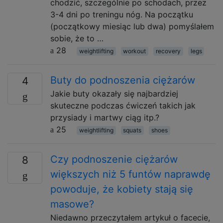
chodzić, szczególnie po schodach, przez
3-4 dni po treningu nóg. Na początku
(początkowy miesiąc lub dwa) pomyślałem
sobie, że to …
28
weightlifting
workout
recovery
legs
Buty do podnoszenia ciężarów
4
Jakie buty okazały się najbardziej
skuteczne podczas ćwiczeń takich jak
przysiady i martwy ciąg itp.?
25
weightlifting
squats
shoes
Czy podnoszenie ciężarów
8
większych niż 5 funtów naprawdę
powoduje, że kobiety stają się
masowe?
Niedawno przeczytałem artykuł o facecie,