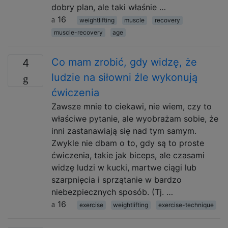
dobry plan, ale taki właśnie …
16
weightlifting
muscle
recovery
muscle-recovery
age
Co mam zrobić, gdy widzę, że
4
ludzie na siłowni źle wykonują
ćwiczenia
Zawsze mnie to ciekawi, nie wiem, czy to
właściwe pytanie, ale wyobrażam sobie, że
inni zastanawiają się nad tym samym.
Zwykle nie dbam o to, gdy są to proste
ćwiczenia, takie jak biceps, ale czasami
widzę ludzi w kucki, martwe ciągi lub
szarpnięcia i sprzątanie w bardzo
niebezpiecznych sposób. (Tj. …
16
exercise
weightlifting
exercise-technique