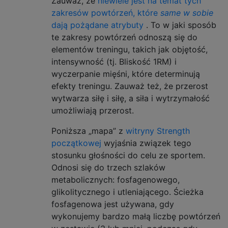
Zauważ, że
niewiele jest na temat tych
zakresów powtórzeń, które
same w sobie
dają pożądane atrybuty
. To w jaki sposób
te zakresy powtórzeń odnoszą się do
elementów treningu, takich jak objętość,
intensywność (tj. Bliskość 1RM) i
wyczerpanie mięśni, które determinują
efekty treningu. Zauważ też, że przerost
wytwarza siłę i siłę, a siła i wytrzymałość
umożliwiają przerost.
Poniższa „mapa” z
witryny Strength
początkowej
wyjaśnia związek tego
stosunku głośności do celu ze sportem.
Odnosi się do trzech szlaków
metabolicznych: fosfagenowego,
glikolitycznego i utleniającego. Ścieżka
fosfagenowa jest używana, gdy
wykonujemy bardzo małą liczbę powtórzeń