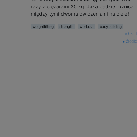
razy z ciężarami 25 kg. Jaka będzie różnica
między tymi dwoma ćwiczeniami na ciele?
weightlifting
strength
workout
bodybuilding
—
behzad
źródło