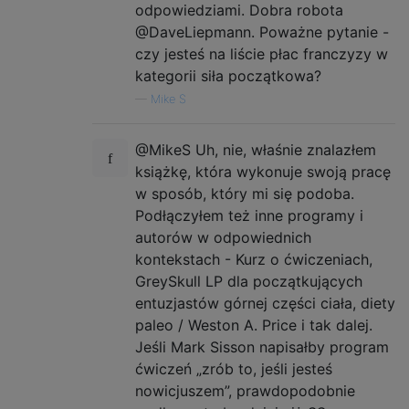
odpowiedziami. Dobra robota
@DaveLiepmann. Poważne pytanie -
czy jesteś na liście płac franczyzy w
kategorii siła początkowa?
—
Mike S
@MikeS Uh, nie, właśnie znalazłem
książkę, która wykonuje swoją pracę
w sposób, który mi się podoba.
Podłączyłem też inne programy i
autorów w odpowiednich
kontekstach - Kurz o ćwiczeniach,
GreySkull LP dla początkujących
entuzjastów górnej części ciała, diety
paleo / Weston A. Price i tak dalej.
Jeśli Mark Sisson napisałby program
ćwiczeń „zrób to, jeśli jesteś
nowicjuszem”, prawdopodobnie