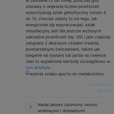
w zestawie (3 lub mniej, podczas gdy
zestawy o większej liczbie powtórzeń
wykorzystują szlak glikolityczny (około 4
do 12, chociaż zależy to od tego, jak
energicznie się wypracowuje). szlak
oksydacyjny jest dla jeszcze wyższych
zakresów powtórzeń (np. 20) i jest częściej
związany z dłuższym czasem trwania,
powtarzalnymi ćwiczeniami, takimi jak
bieganie na dystans lub jazda na rowerze.
Jest to wyjaśnione bardziej szczegółowo w
tym artykule
.
—
Dave Liepmann
źródło
Nadal jestem zdumiony twoimi
wnikliwymi i dokładnymi