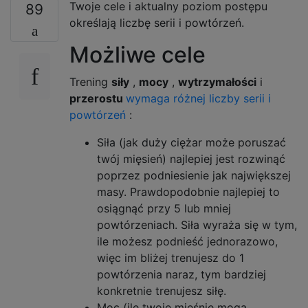
Twoje cele i aktualny poziom postępu
89
określają liczbę serii i powtórzeń.
Możliwe cele
Trening
siły
,
mocy
,
wytrzymałości
i
przerostu
wymaga różnej liczby serii i
powtórzeń
:
Siła (jak duży ciężar może poruszać
twój mięsień) najlepiej jest rozwinąć
poprzez podniesienie jak największej
masy. Prawdopodobnie najlepiej to
osiągnąć przy 5 lub mniej
powtórzeniach. Siła wyraża się w tym,
ile możesz podnieść jednorazowo,
więc im bliżej trenujesz do 1
powtórzenia naraz, tym bardziej
konkretnie trenujesz siłę.
Moc (ile twoje mięśnie mogą