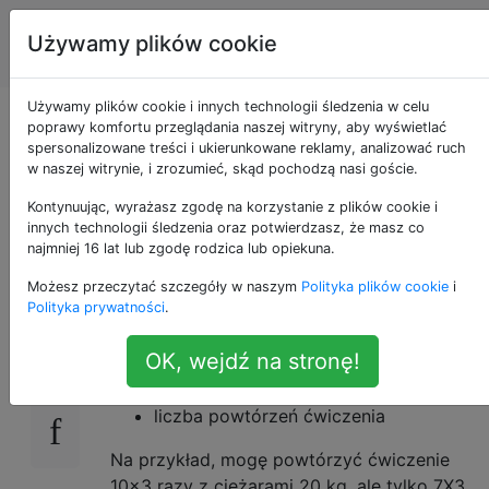
Sprawność
Tagi
Używamy plików cookie
Account
fizyczna
Używamy plików cookie i innych technologii śledzenia w celu
Jakie są kompromisy
poprawy komfortu przeglądania naszej witryny, aby wyświetlać
spersonalizowane treści i ukierunkowane reklamy, analizować ruch
w naszej witrynie, i zrozumieć, skąd pochodzą nasi goście.
między wagą a
Kontynuując, wyrażasz zgodę na korzystanie z plików cookie i
powtarzaniem?
innych technologii śledzenia oraz potwierdzasz, że masz co
najmniej 16 lat lub zgodę rodzica lub opiekuna.
Możesz przeczytać szczegóły w naszym
Polityka plików cookie
i
Polityka prywatności
.
Kiedy ćwiczysz z ciężarami, jaki jest wpływ
59
kompromisu między nimi
OK, wejdź na stronę!
ilość obciążników współpracujących z
liczba powtórzeń ćwiczenia
Na przykład, mogę powtórzyć ćwiczenie
10x3 razy z ciężarami 20 kg, ale tylko 7X3