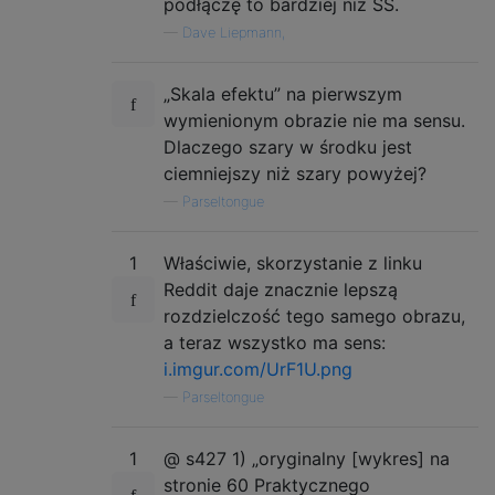
podłączę to bardziej niż SS.
—
Dave Liepmann,
„Skala efektu” na pierwszym
wymienionym obrazie nie ma sensu.
Dlaczego szary w środku jest
ciemniejszy niż szary powyżej?
—
Parseltongue
1
Właściwie, skorzystanie z linku
Reddit daje znacznie lepszą
rozdzielczość tego samego obrazu,
a teraz wszystko ma sens:
i.imgur.com/UrF1U.png
—
Parseltongue
1
@ s427 1) „oryginalny [wykres] na
stronie 60 Praktycznego