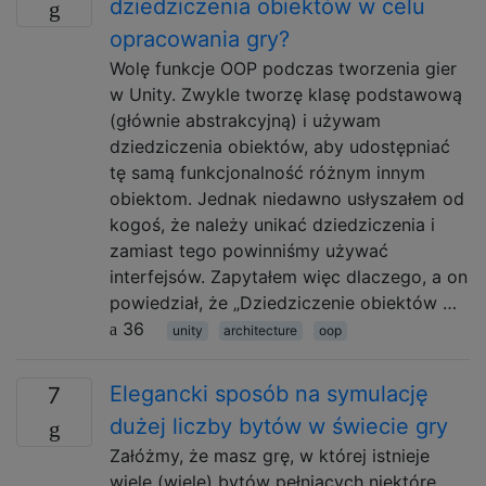
dziedziczenia obiektów w celu
opracowania gry?
Wolę funkcje OOP podczas tworzenia gier
w Unity. Zwykle tworzę klasę podstawową
(głównie abstrakcyjną) i używam
dziedziczenia obiektów, aby udostępniać
tę samą funkcjonalność różnym innym
obiektom. Jednak niedawno usłyszałem od
kogoś, że należy unikać dziedziczenia i
zamiast tego powinniśmy używać
interfejsów. Zapytałem więc dlaczego, a on
powiedział, że „Dziedziczenie obiektów …
36
unity
architecture
oop
Elegancki sposób na symulację
7
dużej liczby bytów w świecie gry
Załóżmy, że masz grę, w której istnieje
wiele (wiele) bytów pełniących niektóre