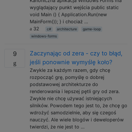
Kanoniczna aplikacja Windows Forms ma
wyglądający punkt wejścia public static
void Main () { Application.Run(new
MainForm()); } i chociaż …
32
c#
architecture
game-loop
windows-forms
Zaczynając od zera - czy to błąd,
9
jeśli ponownie wymyślę koło?
Zwykle za każdym razem, gdy chcę
rozpocząć grę, pomyślę o dobrej
podstawowej architekturze do
renderowania i lepszej pętli gry od zera.
Zwykle nie chcę używać istniejących
silników. Powodem tego jest to, że chcę go
wdrożyć samodzielnie, aby się czegoś
nauczyć. Ale wiele blogów i deweloperów
twierdzi, że nie jest to …