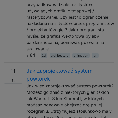
przypadków widziałem artystów
używających grafiki bitmapowej /
rasteryzowanej. Czy jest to ograniczenie
nakładane na artystów przez programistów
/ projektantów gier? Jako programista
myślę, że grafika wektorowa byłaby
bardziej idealna, ponieważ pozwala na
skalowanie …
84
2d
architecture
animation
art
Jak zaprojektować system
11
powtórek
Jak więc zaprojektować system powtórek?
Możesz go znać z niektórych gier, takich
jak Warcraft 3 lub Starcraft, w których
możesz ponownie obejrzeć grę po jej
rozegraniu. Otrzymujesz stosunkowo mały
plik powtórki. Więc moje pytania to: Jak