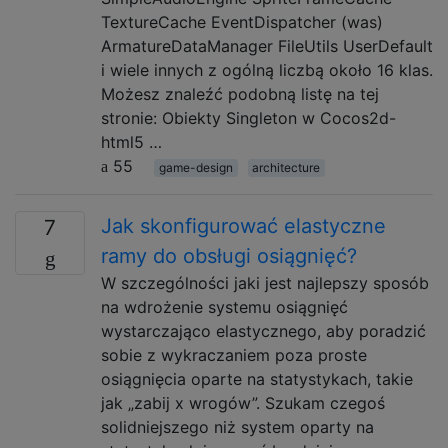
TextureCache EventDispatcher (was)
ArmatureDataManager FileUtils UserDefault
i wiele innych z ogólną liczbą około 16 klas.
Możesz znaleźć podobną listę na tej
stronie: Obiekty Singleton w Cocos2d-
html5 …
55
game-design
architecture
Jak skonfigurować elastyczne
7
ramy do obsługi osiągnięć?
W szczególności jaki jest najlepszy sposób
na wdrożenie systemu osiągnięć
wystarczająco elastycznego, aby poradzić
sobie z wykraczaniem poza proste
osiągnięcia oparte na statystykach, takie
jak „zabij x wrogów”. Szukam czegoś
solidniejszego niż system oparty na