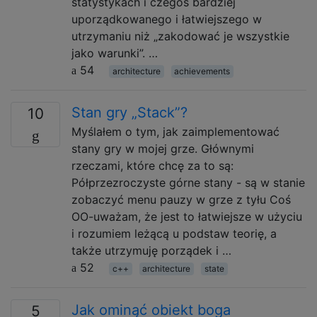
statystykach i czegoś bardziej
uporządkowanego i łatwiejszego w
utrzymaniu niż „zakodować je wszystkie
jako warunki”. …
54
architecture
achievements
Stan gry „Stack”?
10
Myślałem o tym, jak zaimplementować
stany gry w mojej grze. Głównymi
rzeczami, które chcę za to są:
Półprzezroczyste górne stany - są w stanie
zobaczyć menu pauzy w grze z tyłu Coś
OO-uważam, że jest to łatwiejsze w użyciu
i rozumiem leżącą u podstaw teorię, a
także utrzymuję porządek i …
52
c++
architecture
state
Jak ominąć obiekt boga
5