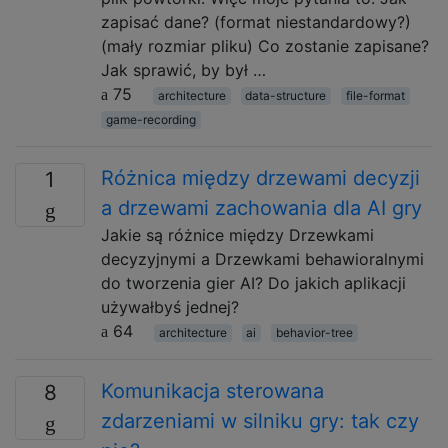
zapisać dane? (format niestandardowy?)
(mały rozmiar pliku) Co zostanie zapisane?
Jak sprawić, by był …
75
architecture
data-structure
file-format
game-recording
Różnica między drzewami decyzji
1
a drzewami zachowania dla AI gry
Jakie są różnice między Drzewkami
decyzyjnymi a Drzewkami behawioralnymi
do tworzenia gier AI? Do jakich aplikacji
używałbyś jednej?
64
architecture
ai
behavior-tree
Komunikacja sterowana
8
zdarzeniami w silniku gry: tak czy