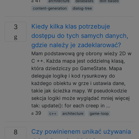
41
architecture
databases
text-based
content-generation
dialog-tree
Kiedy kilka klas potrzebuje
3
dostępu do tych samych danych,
gdzie należy je zadeklarować?
Mam podstawową grę obrony wieży 2D w
C ++. Każda mapa jest oddzielną klasą,
która dziedziczy po GameState. Mapa
deleguje logikę i kod rysunkowy do
każdego obiektu w grze i ustawia dane,
takie jak ścieżka mapy. W pseudokodzie
sekcja logiki może wyglądać mniej więcej
tak: update(): for each creep in …
39
c++
architecture
game-loop
Czy powinienem unikać używania
8