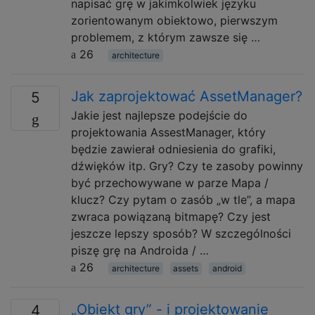
napisać grę w jakimkolwiek języku
zorientowanym obiektowo, pierwszym
problemem, z którym zawsze się …
26
architecture
Jak zaprojektować AssetManager?
5
Jakie jest najlepsze podejście do
projektowania AssestManager, który
będzie zawierał odniesienia do grafiki,
dźwięków itp. Gry? Czy te zasoby powinny
być przechowywane w parze Mapa /
klucz? Czy pytam o zasób „w tle”, a mapa
zwraca powiązaną bitmapę? Czy jest
jeszcze lepszy sposób? W szczególności
piszę grę na Androida / …
26
architecture
assets
android
„Obiekt gry” - i projektowanie
4