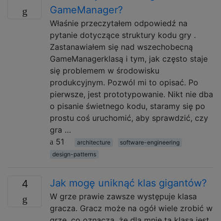
GameManager?
Właśnie przeczytałem odpowiedź na
pytanie dotyczące struktury kodu gry .
Zastanawiałem się nad wszechobecną
GameManagerklasą i tym, jak często staje
się problemem w środowisku
produkcyjnym. Pozwól mi to opisać. Po
pierwsze, jest prototypowanie. Nikt nie dba
o pisanie świetnego kodu, staramy się po
prostu coś uruchomić, aby sprawdzić, czy
gra …
51
architecture
software-engineering
design-patterns
Jak mogę uniknąć klas gigantów?
4
W grze prawie zawsze występuje klasa
gracza. Gracz może na ogół wiele zrobić w
grze, co oznacza, że ​​dla mnie ta klasa jest