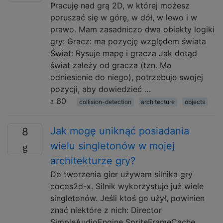
Pracuję nad grą 2D, w której możesz
poruszać się w górę, w dół, w lewo i w
prawo. Mam zasadniczo dwa obiekty logiki
gry: Gracz: ma pozycję względem świata
Świat: Rysuje mapę i gracza Jak dotąd
świat zależy od gracza (tzn. Ma
odniesienie do niego), potrzebuje swojej
pozycji, aby dowiedzieć …
60
collision-detection
architecture
objects
Jak mogę uniknąć posiadania
8
wielu singletonów w mojej
architekturze gry?
Do tworzenia gier używam silnika gry
cocos2d-x. Silnik wykorzystuje już wiele
singletonów. Jeśli ktoś go użył, powinien
znać niektóre z nich: Director
SimpleAudioEngine SpriteFrameCache