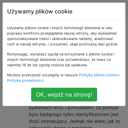
Produkcja gier
Tagi
Account
Używamy plików cookie
Pytania otagowane
Używamy plików cookie i innych technologii śledzenia w celu
poprawy komfortu przeglądania naszej witryny, aby wyświetlać
spersonalizowane treści i ukierunkowane reklamy, analizować
jako architecture
ruch w naszej witrynie, i zrozumieć, skąd pochodzą nasi goście.
Kontynuując, wyrażasz zgodę na korzystanie z plików cookie i
Jaka jest struktura kodu. W przypadku pytań
innych technologii śledzenia oraz potwierdzasz, że masz co
dotyczących wewnętrznej konstrukcji silnika gry.
najmniej 16 lat lub zgodę rodzica lub opiekuna.
Jaka jest rola „systemów” w
1
Możesz przeczytać szczegóły w naszym
Polityka plików cookie
i
Polityka prywatności
.
architekturze jednostek opartej na
komponentach?
OK, wejdź na stronę!
Dużo czytałem o komponentach i
systemach encji i pomyślałem, że pomysł
bytu będącego tylko identyfikatorem jest
dość interesujący. Jednak nie wiem, jak to
całkowicie działa z aspektem