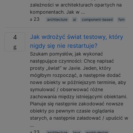
zależności w architekturach opartych na
komponentach. Jak w …
23
architecture
ai
component-based
fsm
Jak wdrożyć świat testowy, który
4
nigdy się nie restartuje?
Szukam pomysłów, jak wykonać
następujące czynności: Chcę napisać
prosty „świat” w Javie. Jeden, który
mógłbym rozpocząć, a następnie dodać
nowe obiekty w późniejszym terminie, aby
symulować / obserwować różne
zachowania między istniejącymi obiektami.
Planuje się następnie zakodować nowsze
obiekty po pewnym czasie oglądania
starych, a następnie załadować / upuścić w
…
23
architecture
java
world-design