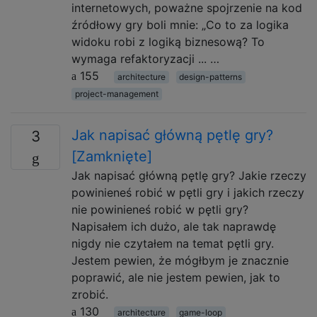
internetowych, poważne spojrzenie na kod
źródłowy gry boli mnie: „Co to za logika
widoku robi z logiką biznesową? To
wymaga refaktoryzacji ... …
155
architecture
design-patterns
project-management
Jak napisać główną pętlę gry?
3
[Zamknięte]
Jak napisać główną pętlę gry? Jakie rzeczy
powinieneś robić w pętli gry i jakich rzeczy
nie powinieneś robić w pętli gry?
Napisałem ich dużo, ale tak naprawdę
nigdy nie czytałem na temat pętli gry.
Jestem pewien, że mógłbym je znacznie
poprawić, ale nie jestem pewien, jak to
zrobić.
130
architecture
game-loop