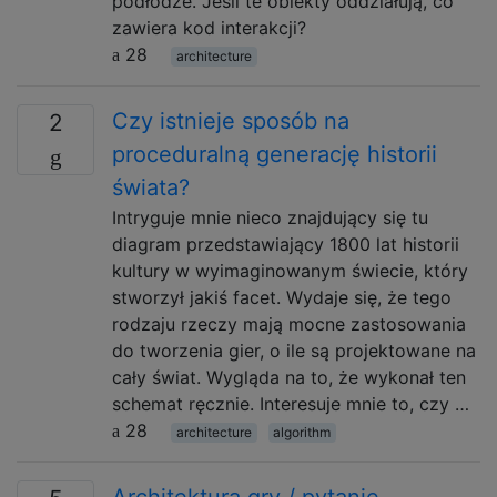
podłodze. Jeśli te obiekty oddziałują, co
zawiera kod interakcji?
28
architecture
Czy istnieje sposób na
2
proceduralną generację historii
świata?
Intryguje mnie nieco znajdujący się tu
diagram przedstawiający 1800 lat historii
kultury w wyimaginowanym świecie, który
stworzył jakiś facet. Wydaje się, że tego
rodzaju rzeczy mają mocne zastosowania
do tworzenia gier, o ile są projektowane na
cały świat. Wygląda na to, że wykonał ten
schemat ręcznie. Interesuje mnie to, czy …
28
architecture
algorithm
Architektura gry / pytanie