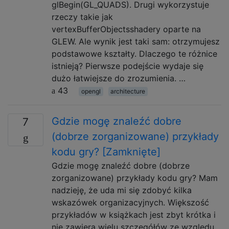
glBegin(GL_QUADS). Drugi wykorzystuje
rzeczy takie jak
vertexBufferObjectsshadery oparte na
GLEW. Ale wynik jest taki sam: otrzymujesz
podstawowe kształty. Dlaczego te różnice
istnieją? Pierwsze podejście wydaje się
dużo łatwiejsze do zrozumienia. …
43
opengl
architecture
Gdzie mogę znaleźć dobre
7
(dobrze zorganizowane) przykłady
kodu gry? [Zamknięte]
Gdzie mogę znaleźć dobre (dobrze
zorganizowane) przykłady kodu gry? Mam
nadzieję, że uda mi się zdobyć kilka
wskazówek organizacyjnych. Większość
przykładów w książkach jest zbyt krótka i
nie zawiera wielu szczegółów ze względu