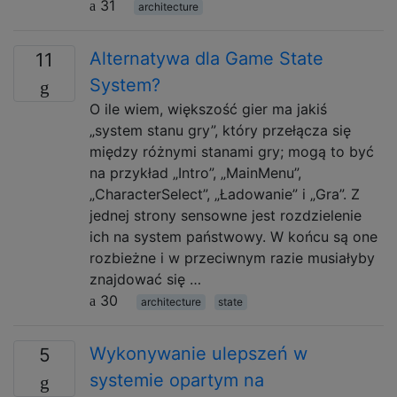
31
architecture
Alternatywa dla Game State
11
System?
O ile wiem, większość gier ma jakiś
„system stanu gry”, który przełącza się
między różnymi stanami gry; mogą to być
na przykład „Intro”, „MainMenu”,
„CharacterSelect”, „Ładowanie” i „Gra”. Z
jednej strony sensowne jest rozdzielenie
ich na system państwowy. W końcu są one
rozbieżne i w przeciwnym razie musiałyby
znajdować się …
30
architecture
state
Wykonywanie ulepszeń w
5
systemie opartym na