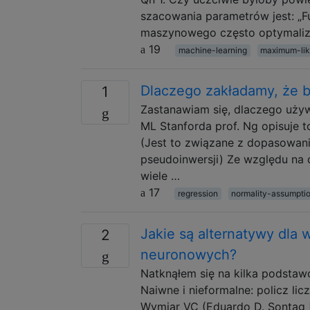
szacowania parametrów jest: „F
maszynowego często optymalizu
19
machine-learning
maximum-lik
Dlaczego zakładamy, że b
1
Zastanawiam się, dlaczego uży
ML Stanforda prof. Ng opisuje 
(Jest to związane z dopasowan
pseudoinwersji) Ze względu na c
wiele …
17
regression
normality-assumpti
Jakie są alternatywy dla 
2
neuronowych?
Natknąłem się na kilka podsta
Naiwne i nieformalne: policz l
Wymiar VC (Eduardo D. Sontag [