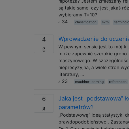
hipoteza? Jestem zmieszany rel
są takie same, czy jest jakaś r
wybieramy T=10?
34
classification
svm
terminol
Wprowadzenie do uczeni
4
W pewnym sensie jest to mój kr
może zapewnić szerokie grono
maszynowego. W szczególności w
nieprecyzyjna, a wiele stron wy
literatury, …
23
machine-learning
references
Jaka jest „podstawowa” 
6
parametrów?
„Podstawową” ideą statystyki 
prawdopodobieństwo . Zastanaw
Qn 1. Czy uczciwie byłoby pow