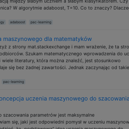
acją między słabym uczniem a słabym klasyfikatorem. Czy
óżnica? W algorytmie adaboost, T=10. Co to znaczy? Dlacz
ogy
adaboost
pac-learning
a maszynowego dla matematyków
zyż z strony mat.stackexchange i mam wrażenie, że ta str
 odbiorców. Szukam matematycznego wprowadzenia do uc
iele literatury, która można znaleźć, jest stosunkowo
daje się bez żadnej zawartości. Jednak zaczynając od takie
pac-learning
koncepcja uczenia maszynowego do szacowani
do szacowania parametrów jest maksymalne
iam się, jaki jest odpowiedni pomysł w uczeniu maszyno
iedzieć, że „podstawową” ideą uczenia maszynowego do