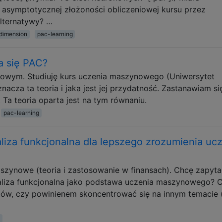
 asymptotycznej złożoności obliczeniowej kursu przez
lternatywy? …
dimension
pac-learning
a się PAC?
owym. Studiuję kurs uczenia maszynowego (Uniwersytet
nacza ta teoria i jaka jest jej przydatność. Zastanawiam si
 Ta teoria oparta jest na tym równaniu.
pac-learning
liza funkcjonalna dla lepszego zrozumienia uc
szynowe (teoria i zastosowanie w finansach). Chcę zapytać
 analiza funkcjonalna jako podstawa uczenia maszynowego? 
ów, czy powinienem skoncentrować się na innym temacie (j
g