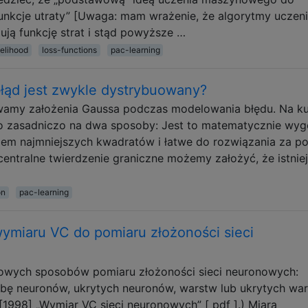
unkcje utraty” [Uwaga: mam wrażenie, że algorytmy uczen
ją funkcję strat i stąd powyższe …
elihood
loss-functions
pac-learning
łąd jest zwykle dystrybuowany?
wamy założenia Gaussa podczas modelowania błędu. Na ku
to zasadniczo na dwa sposoby: Jest to matematycznie wyg
iem najmniejszych kwadratów i łatwe do rozwiązania za 
entralne twierdzenie graniczne możemy założyć, że istnie
on
pac-learning
wymiaru VC do pomiaru złożoności sieci
wowych sposobów pomiaru złożoności sieci neuronowych:
iczbę neuronów, ukrytych neuronów, warstw lub ukrytych wa
1998] „Wymiar VC sieci neuronowych” [ pdf ].) Miara