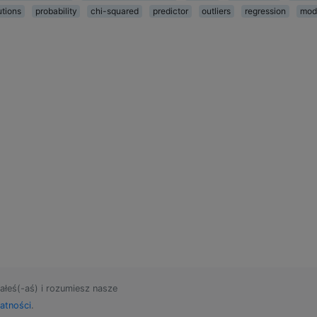
utions
probability
chi-squared
predictor
outliers
regression
mod
ałeś(-aś) i rozumiesz nasze
atności
.