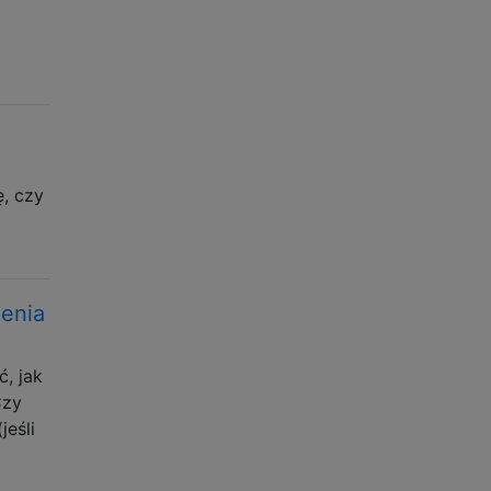
ę, czy
zenia
, jak
Czy
eśli