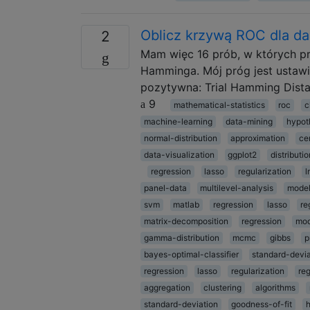
Oblicz krzywą ROC dla d
2
Mam więc 16 prób, w których p
Hamminga. Mój próg jest ustawio
pozytywna: Trial Hamming Distan
9
mathematical-statistics
roc
c
machine-learning
data-mining
hypot
normal-distribution
approximation
ce
data-visualization
ggplot2
distributi
regression
lasso
regularization
l
panel-data
multilevel-analysis
model
svm
matlab
regression
lasso
re
matrix-decomposition
regression
mod
gamma-distribution
mcmc
gibbs
p
bayes-optimal-classifier
standard-devia
regression
lasso
regularization
reg
aggregation
clustering
algorithms
standard-deviation
goodness-of-fit
h