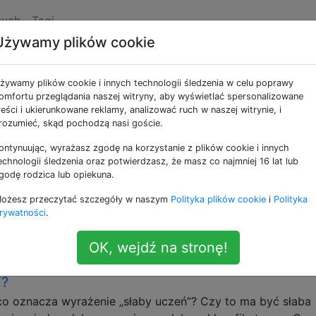
nych
Tagi
Używamy plików cookie
e jako pac-learning
żywamy plików cookie i innych technologii śledzenia w celu poprawy
omfortu przeglądania naszej witryny, aby wyświetlać spersonalizowane
oprawna nauka
reści i ukierunkowane reklamy, analizować ruch w naszej witrynie, i
rozumieć, skąd pochodzą nasi goście.
 a uczenie maszynowe?
ontynuując, wyrażasz zgodę na korzystanie z plików cookie i innych
ost na blogu od Brendana O'Connora zatytułowany „Statys
echnologii śledzenia oraz potwierdzasz, że masz co najmniej 16 lat lub
 omawiające niektóre różnice między tymi dwoma polami.
godę rodzica lub opiekuna.
ytywnie na to : Simon Blomberg: Z pakietu fortuny R.:
ożesz przeczytać szczegóły w naszym
Polityka plików cookie
i
Polityka
nie maszynowe to statystyka pomniejszona o sprawdzenie
rywatności
.
ing
OK, wejdź na stronę!
”?
o oznacza wyrażenie „słaby uczeń”? Czy to ma być słaba