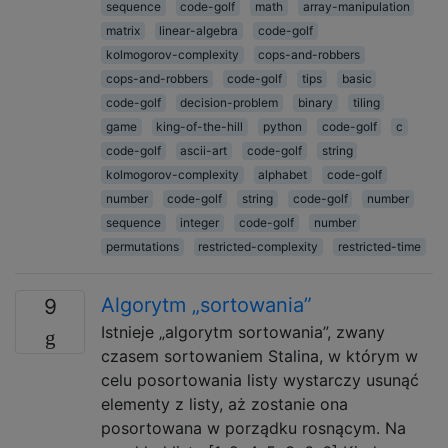
sequence
code-golf
math
array-manipulation
matrix
linear-algebra
code-golf
kolmogorov-complexity
cops-and-robbers
cops-and-robbers
code-golf
tips
basic
code-golf
decision-problem
binary
tiling
game
king-of-the-hill
python
code-golf
c
code-golf
ascii-art
code-golf
string
kolmogorov-complexity
alphabet
code-golf
number
code-golf
string
code-golf
number
sequence
integer
code-golf
number
permutations
restricted-complexity
restricted-time
Algorytm „sortowania”
9
Istnieje „algorytm sortowania”, zwany
czasem sortowaniem Stalina, w którym w
celu posortowania listy wystarczy usunąć
elementy z listy, aż zostanie ona
posortowana w porządku rosnącym. Na