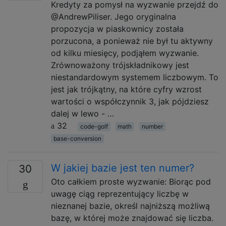
Kredyty za pomysł na wyzwanie przejdź do
@AndrewPiliser. Jego oryginalna
propozycja w piaskownicy została
porzucona, a ponieważ nie był tu aktywny
od kilku miesięcy, podjąłem wyzwanie.
Zrównoważony trójskładnikowy jest
niestandardowym systemem liczbowym. To
jest jak trójkątny, na które cyfry wzrost
wartości o współczynnik 3, jak pójdziesz
dalej w lewo - …
32
code-golf
math
number
base-conversion
W jakiej bazie jest ten numer?
30
Oto całkiem proste wyzwanie: Biorąc pod
uwagę ciąg reprezentujący liczbę w
nieznanej bazie, określ najniższą możliwą
bazę, w której może znajdować się liczba.