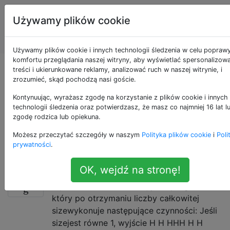
Programowanie
Tagi
Używamy plików cookie
puzzli i Code
Account
Golf
Używamy plików cookie i innych technologii śledzenia w celu popraw
komfortu przeglądania naszej witryny, aby wyświetlać spersonalizow
Pytania otagowane
treści i ukierunkowane reklamy, analizować ruch w naszej witrynie, i
zrozumieć, skąd pochodzą nasi goście.
jako base-conversion
Kontynuując, wyrażasz zgodę na korzystanie z plików cookie i innych
technologii śledzenia oraz potwierdzasz, że masz co najmniej 16 lat l
zgodę rodzica lub opiekuna.
Konwersja liczb między pozycyjnymi systemami
Możesz przeczytać szczegóły w naszym
Polityka plików cookie
i
Poli
liczbowymi. Najpopularniejsze systemy to dziesiętne,
prywatności
.
binarne, szesnastkowe itp.
OK, wejdź na stronę!
Utwórz „H” z mniejszych „H”
30
Wyzwanie Utwórz funkcję lub program,
który po otrzymaniu liczby całkowitej
sizewykonuje następujące czynności: Jeśli
sizejest równe 1, wyjście H H HHH H H