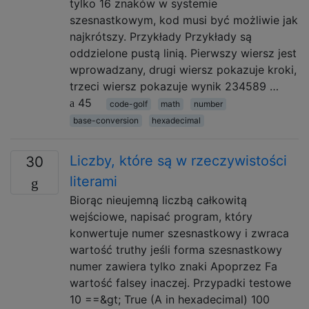
tylko 16 znaków w systemie
szesnastkowym, kod musi być możliwie jak
najkrótszy. Przykłady Przykłady są
oddzielone pustą linią. Pierwszy wiersz jest
wprowadzany, drugi wiersz pokazuje kroki,
trzeci wiersz pokazuje wynik 234589 …
45
code-golf
math
number
base-conversion
hexadecimal
Liczby, które są w rzeczywistości
30
literami
Biorąc nieujemną liczbą całkowitą
wejściowe, napisać program, który
konwertuje numer szesnastkowy i zwraca
wartość truthy jeśli forma szesnastkowy
numer zawiera tylko znaki Apoprzez Fa
wartość falsey inaczej. Przypadki testowe
10 ==&gt; True (A in hexadecimal) 100