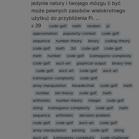
jedynie natury i twojego mózgu (i być
może pewnych zasobów wielokrotnego
użytku) do przybliżenia Pi. …
39
code-golf
math
random
pi
approximation
popularity-contest
code-golf
sequence
number-theory
binary
coding-theory
code-golf
math
3d
code-golf
code-golf
math
number
code-golf
kolmogorov-complexity
code-golf
ascii-art
graphical-output
binary-tree
code-golf
ascii-art
code-golf
ascii-art
kolmogorov-complexity
code-golf
array-manipulation
hexadecimal
code-golf
math
number
set-theory
code-golf
math
arithmetic
number-theory
integer
code-golf
string
kolmogorov-complexity
code-golf
math
sequence
arithmetic
decision-problem
code-golf
code-golf
ascii-art
code-golf
array-manipulation
parsing
code-golf
string
ascii-art
kolmogorov-complexity
code-challenge