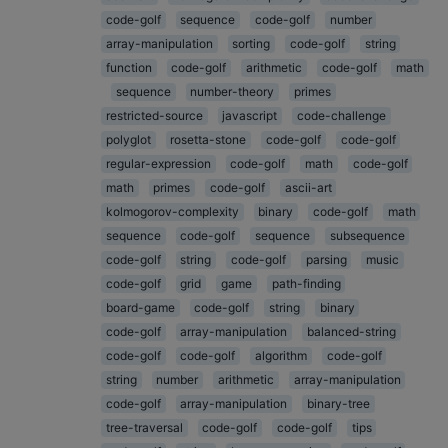
code-golf
sequence
code-golf
number
array-manipulation
sorting
code-golf
string
function
code-golf
arithmetic
code-golf
math
sequence
number-theory
primes
restricted-source
javascript
code-challenge
polyglot
rosetta-stone
code-golf
code-golf
regular-expression
code-golf
math
code-golf
math
primes
code-golf
ascii-art
kolmogorov-complexity
binary
code-golf
math
sequence
code-golf
sequence
subsequence
code-golf
string
code-golf
parsing
music
code-golf
grid
game
path-finding
board-game
code-golf
string
binary
code-golf
array-manipulation
balanced-string
code-golf
code-golf
algorithm
code-golf
string
number
arithmetic
array-manipulation
code-golf
array-manipulation
binary-tree
tree-traversal
code-golf
code-golf
tips