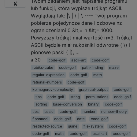
Twoim zadaniem jest napisanie programu
lub funkcji, która wypisze trójkąt ASCII.
Wyglądają tak: |\ | \ | \ ---- Twój program
pobierze pojedyncze dane liczbowe nz
ograniczeniami 0 &lt;= n &lt;= 1000.
Powyższy trójkąt miał wartość n=3. Trójkąt
ASCII będzie miał nukośniki odwrotne ( \) i
pionowe paski ( |), …
30
code-golf
ascii-art
code-golf
rubiks-cube
code-golf
path-finding
maze
regular-expression
code-golf
math
rational-numbers
code-golf
kolmogorov-complexity
graphical-output
code-golf
tips
code-golf
string
permutations
code-golf
sorting
base-conversion
binary
code-golf
tips
basic
code-golf
number
number-theory
fibonacci
code-golf
date
code-golf
restricted-source
quine
file-system
code-golf
code-golf
math
code-golf
ascii-art
code-golf