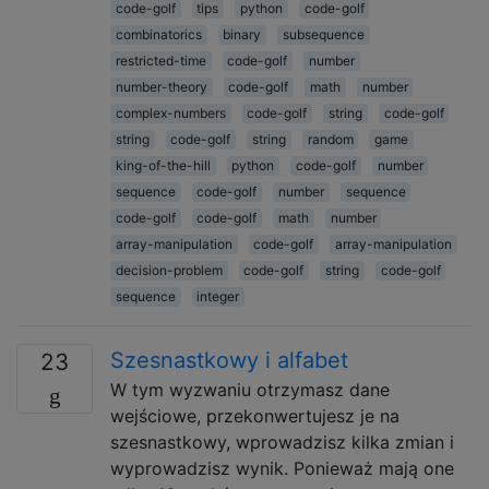
code-golf
tips
python
code-golf
combinatorics
binary
subsequence
restricted-time
code-golf
number
number-theory
code-golf
math
number
complex-numbers
code-golf
string
code-golf
string
code-golf
string
random
game
king-of-the-hill
python
code-golf
number
sequence
code-golf
number
sequence
code-golf
code-golf
math
number
array-manipulation
code-golf
array-manipulation
decision-problem
code-golf
string
code-golf
sequence
integer
Szesnastkowy i alfabet
23
W tym wyzwaniu otrzymasz dane
wejściowe, przekonwertujesz je na
szesnastkowy, wprowadzisz kilka zmian i
wyprowadzisz wynik. Ponieważ mają one