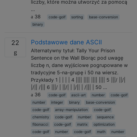
liczby, które można utworzyć za pomocą
…
38
code-golf
sorting
base-conversion
binary
Podstawowe dane ASCII
22
Alternatywny tytuł: Tally Your Prison
Sentence on the Wall Biorąc pod uwagę
liczbę n, dane wyjściowe pogrupowane w
tradycyjne 5-na-grupę i 50 na wiersz.
Przykłady 1 | | | | 4 |||| |||| |||| |||| 5 |||/ ||/|
|/|| /||| 6 |||/ | ||/| | |/|| | /||| | 50 …
36
code-golf
ascii-art
number
code-golf
number
integer
binary
base-conversion
code-golf
array-manipulation
code-golf
chemistry
code-golf
number
sequence
fibonacci
code-golf
matrix
optimization
code-golf
number
code-golf
math
number