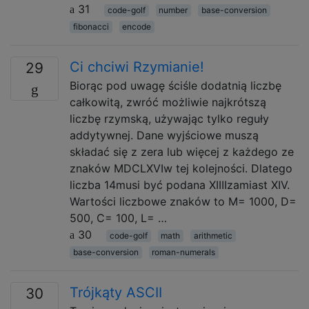
31
code-golf
number
base-conversion
fibonacci
encode
Ci chciwi Rzymianie!
29
Biorąc pod uwagę ściśle dodatnią liczbę
całkowitą, zwróć możliwie najkrótszą
liczbę rzymską, używając tylko reguły
addytywnej. Dane wyjściowe muszą
składać się z zera lub więcej z każdego ze
znaków MDCLXVIw tej kolejności. Dlatego
liczba 14musi być podana XIIIIzamiast XIV.
Wartości liczbowe znaków to M= 1000, D=
500, C= 100, L= …
30
code-golf
math
arithmetic
base-conversion
roman-numerals
Trójkąty ASCII
30