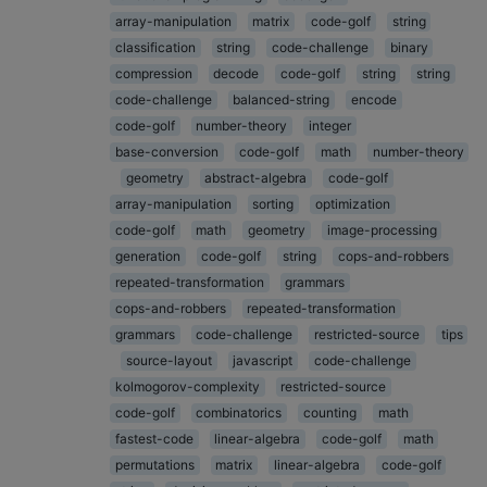
array-manipulation
matrix
code-golf
string
classification
string
code-challenge
binary
compression
decode
code-golf
string
string
code-challenge
balanced-string
encode
code-golf
number-theory
integer
base-conversion
code-golf
math
number-theory
geometry
abstract-algebra
code-golf
array-manipulation
sorting
optimization
code-golf
math
geometry
image-processing
generation
code-golf
string
cops-and-robbers
repeated-transformation
grammars
cops-and-robbers
repeated-transformation
grammars
code-challenge
restricted-source
tips
source-layout
javascript
code-challenge
kolmogorov-complexity
restricted-source
code-golf
combinatorics
counting
math
fastest-code
linear-algebra
code-golf
math
permutations
matrix
linear-algebra
code-golf