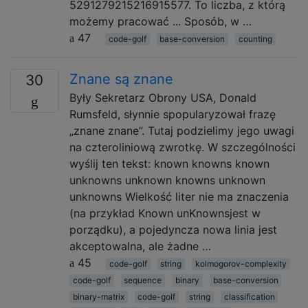
5291279215216915577. To liczba, z którą
możemy pracować ... Sposób, w …
47
code-golf
base-conversion
counting
Znane są znane
30
Były Sekretarz Obrony USA, Donald
Rumsfeld, słynnie spopularyzował frazę
„znane znane”. Tutaj podzielimy jego uwagi
na czteroliniową zwrotkę. W szczególności
wyślij ten tekst: known knowns known
unknowns unknown knowns unknown
unknowns Wielkość liter nie ma znaczenia
(na przykład Known unKnownsjest w
porządku), a pojedyncza nowa linia jest
akceptowalna, ale żadne …
45
code-golf
string
kolmogorov-complexity
code-golf
sequence
binary
base-conversion
binary-matrix
code-golf
string
classification