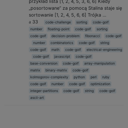
przykład lista [1, 2, 4, 5, 3, 6, 6] Kiedy
„posortowane” za pomocą Stalina staje się
sortowanie [1, 2, 4, 5, 6, 6] Trójka …
33
code-challenge
sorting
code-golf
number
floating-point
code-golf
sorting
code-golf
decision-problem
fibonacci
code-golf
number
combinatorics
code-golf
string
code-golf
math
code-golf
electrical-engineering
code-golf
javascript
code-golf
base-conversion
code-golf
array-manipulation
matrix
binary-matrix
code-golf
kolmogorov-complexity
python
perl
ruby
code-golf
number
code-golf
optimization
integer-partitions
code-golf
string
code-golf
ascii-art