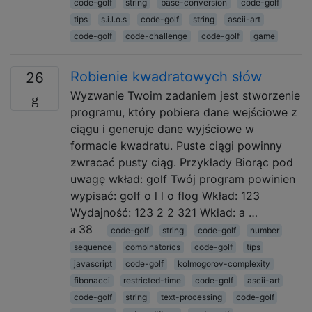
code-golf
string
base-conversion
code-golf
tips
s.i.l.o.s
code-golf
string
ascii-art
code-golf
code-challenge
code-golf
game
Robienie kwadratowych słów
26
Wyzwanie Twoim zadaniem jest stworzenie
programu, który pobiera dane wejściowe z
ciągu i generuje dane wyjściowe w
formacie kwadratu. Puste ciągi powinny
zwracać pusty ciąg. Przykłady Biorąc pod
uwagę wkład: golf Twój program powinien
wypisać: golf o l l o flog Wkład: 123
Wydajność: 123 2 2 321 Wkład: a …
38
code-golf
string
code-golf
number
sequence
combinatorics
code-golf
tips
javascript
code-golf
kolmogorov-complexity
fibonacci
restricted-time
code-golf
ascii-art
code-golf
string
text-processing
code-golf