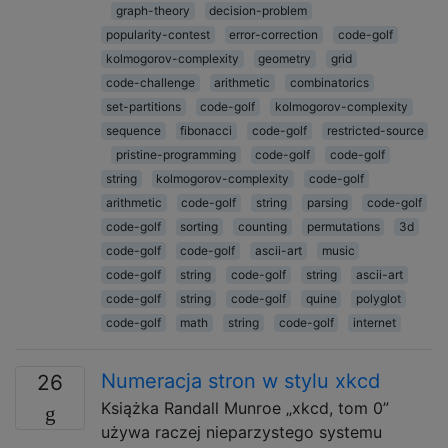
graph-theory
decision-problem
popularity-contest
error-correction
code-golf
kolmogorov-complexity
geometry
grid
code-challenge
arithmetic
combinatorics
set-partitions
code-golf
kolmogorov-complexity
sequence
fibonacci
code-golf
restricted-source
pristine-programming
code-golf
code-golf
string
kolmogorov-complexity
code-golf
arithmetic
code-golf
string
parsing
code-golf
code-golf
sorting
counting
permutations
3d
code-golf
code-golf
ascii-art
music
code-golf
string
code-golf
string
ascii-art
code-golf
string
code-golf
quine
polyglot
code-golf
math
string
code-golf
internet
Numeracja stron w stylu xkcd
26
Książka Randall Munroe „xkcd, tom 0”
używa raczej nieparzystego systemu