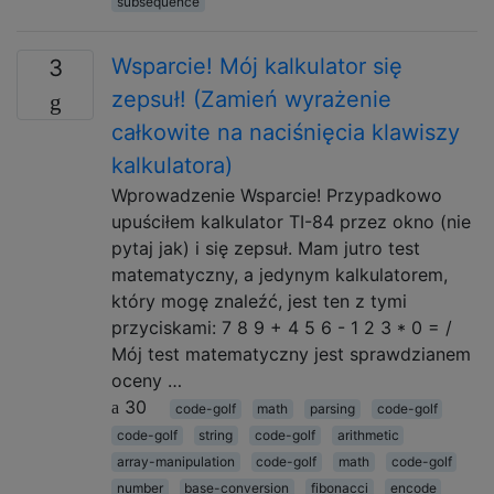
subsequence
Wsparcie! Mój kalkulator się
3
zepsuł! (Zamień wyrażenie
całkowite na naciśnięcia klawiszy
kalkulatora)
Wprowadzenie Wsparcie! Przypadkowo
upuściłem kalkulator TI-84 przez okno (nie
pytaj jak) i się zepsuł. Mam jutro test
matematyczny, a jedynym kalkulatorem,
który mogę znaleźć, jest ten z tymi
przyciskami: 7 8 9 + 4 5 6 - 1 2 3 * 0 = /
Mój test matematyczny jest sprawdzianem
oceny …
30
code-golf
math
parsing
code-golf
code-golf
string
code-golf
arithmetic
array-manipulation
code-golf
math
code-golf
number
base-conversion
fibonacci
encode