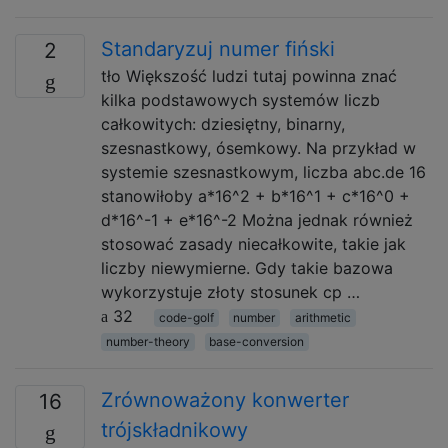
Standaryzuj numer fiński
2
tło Większość ludzi tutaj powinna znać
kilka podstawowych systemów liczb
całkowitych: dziesiętny, binarny,
szesnastkowy, ósemkowy. Na przykład w
systemie szesnastkowym, liczba abc.de 16
stanowiłoby a*16^2 + b*16^1 + c*16^0 +
d*16^-1 + e*16^-2 Można jednak również
stosować zasady niecałkowite, takie jak
liczby niewymierne. Gdy takie bazowa
wykorzystuje złoty stosunek cp …
32
code-golf
number
arithmetic
number-theory
base-conversion
Zrównoważony konwerter
16
trójskładnikowy