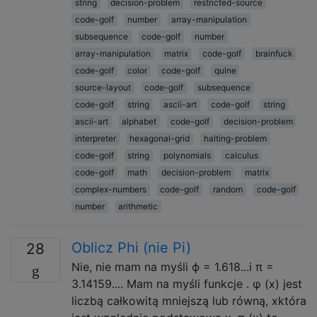
string
decision-problem
restricted-source
code-golf
number
array-manipulation
subsequence
code-golf
number
array-manipulation
matrix
code-golf
brainfuck
code-golf
color
code-golf
quine
source-layout
code-golf
subsequence
code-golf
string
ascii-art
code-golf
string
ascii-art
alphabet
code-golf
decision-problem
interpreter
hexagonal-grid
halting-problem
code-golf
string
polynomials
calculus
code-golf
math
decision-problem
matrix
complex-numbers
code-golf
random
code-golf
number
arithmetic
Oblicz Phi (nie Pi)
28
Nie, nie mam na myśli ϕ = 1.618...i π =
3.14159.... Mam na myśli funkcje . φ (x) jest
liczbą całkowitą mniejszą lub równą, xktóra