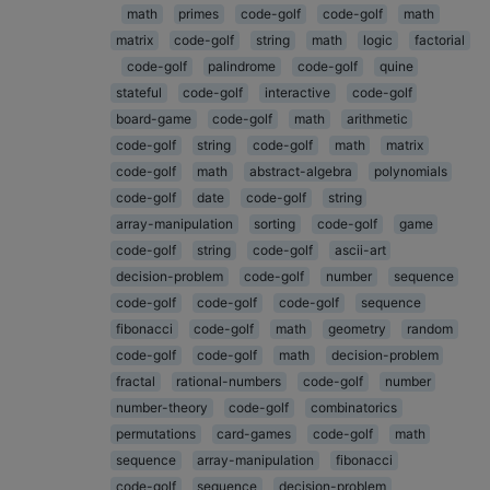
math
primes
code-golf
code-golf
math
matrix
code-golf
string
math
logic
factorial
code-golf
palindrome
code-golf
quine
stateful
code-golf
interactive
code-golf
board-game
code-golf
math
arithmetic
code-golf
string
code-golf
math
matrix
code-golf
math
abstract-algebra
polynomials
code-golf
date
code-golf
string
array-manipulation
sorting
code-golf
game
code-golf
string
code-golf
ascii-art
decision-problem
code-golf
number
sequence
code-golf
code-golf
code-golf
sequence
fibonacci
code-golf
math
geometry
random
code-golf
code-golf
math
decision-problem
fractal
rational-numbers
code-golf
number
number-theory
code-golf
combinatorics
permutations
card-games
code-golf
math
sequence
array-manipulation
fibonacci
code-golf
sequence
decision-problem