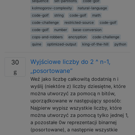
sequence
set-partitions
code-golf
kolmogorov-complexity
natural-language
code-golf
string
code-golf
math
code-challenge
restricted-source
code-golf
code-golf
number
base-conversion
cops-and-robbers
encryption
code-challenge
quine
optimized-output
king-of-the-hill
python
Wyjściowe liczby do 2 ^ n-1,
30
„posortowane”
Weź jako liczbę całkowitą dodatnią n i
wyślij (niektóre z) liczby dziesiętne, które
można utworzyć za pomocą n bitów,
uporządkowane w następujący sposób:
Najpierw wypisz wszystkie liczby, które
można utworzyć za pomocą tylko jednej 1,
a pozostałe 0w reprezentacji binarnej
(posortowane), a następnie wszystkie