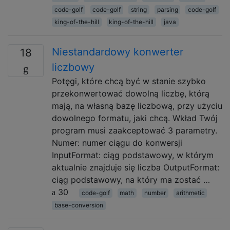
code-golf
code-golf
string
parsing
code-golf
king-of-the-hill
king-of-the-hill
java
Niestandardowy konwerter
18
liczbowy
Potęgi, które chcą być w stanie szybko
przekonwertować dowolną liczbę, którą
mają, na własną bazę liczbową, przy użyciu
dowolnego formatu, jaki chcą. Wkład Twój
program musi zaakceptować 3 parametry.
Numer: numer ciągu do konwersji
InputFormat: ciąg podstawowy, w którym
aktualnie znajduje się liczba OutputFormat:
ciąg podstawowy, na który ma zostać …
30
code-golf
math
number
arithmetic
base-conversion