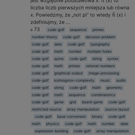
jest względnie podstawowa x. π (x) to
liczba liczb pierwszych mniejsza lub równa
x. Powiedzmy, że „not pi” to wtedy π̅ (x) i
zdefiniujmy, że …
73
code-golf
sequence
primes
number-theory
code-golf
decision-problem
code-golf
date
code-golf
typography
code-golf
math
number
multiple-holes
code-golf
quine
code-golf
string
syntax
code-golf
math
primes
rational-numbers
code-golf
graphical-output
image-processing
code-golf
kolmogorov-complexity
music
audio
code-golf
string
code-golf
math
geometry
code-golf
math
sequence
combinatorics
code-golf
game
grid
board-game
code-golf
restricted-source
array-manipulation
source-layout
code-golf
base-conversion
binary
code-golf
math
physics
code-golf
math
number
date
expression-building
code-golf
array-manipulation