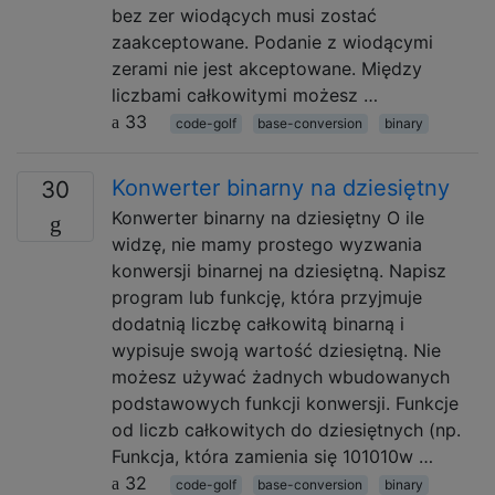
bez zer wiodących musi zostać
zaakceptowane. Podanie z wiodącymi
zerami nie jest akceptowane. Między
liczbami całkowitymi możesz …
33
code-golf
base-conversion
binary
Konwerter binarny na dziesiętny
30
Konwerter binarny na dziesiętny O ile
widzę, nie mamy prostego wyzwania
konwersji binarnej na dziesiętną. Napisz
program lub funkcję, która przyjmuje
dodatnią liczbę całkowitą binarną i
wypisuje swoją wartość dziesiętną. Nie
możesz używać żadnych wbudowanych
podstawowych funkcji konwersji. Funkcje
od liczb całkowitych do dziesiętnych (np.
Funkcja, która zamienia się 101010w …
32
code-golf
base-conversion
binary