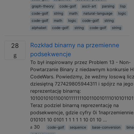
graph-theory
code-golf
ascii-art
parsing
lisp
code-golf
string
math
natural-language
logic
code-golf
math
logic
code-golf
string
alphabet
code-golf
string
code-golf
string
Rozkład binarny na przemienne
28
podsekwencje
To był inspirowany przez Problem 13 - Non-
Powtarzanie Binary z niedawnym konkursie 
CodeWars. Powiedzmy, że weźmy losową lic
dziesiętną 727429805944311 i spójrz na jego
reprezentację binarną:
101001010110010111111100110010111010101101
Teraz podziel binarną reprezentację na
podsekwencje, gdzie cyfry 0i 1naprzemiennie
010101 10 0101 1 1 1 1 1 10 01 10 …
30
code-golf
sequence
base-conversion
bina