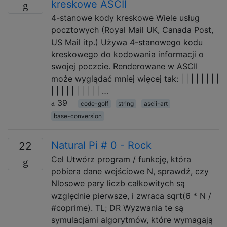
kreskowe ASCII
4-stanowe kody kreskowe Wiele usług
pocztowych (Royal Mail UK, Canada Post,
US Mail itp.) Używa 4-stanowego kodu
kreskowego do kodowania informacji o
swojej poczcie. Renderowane w ASCII
może wyglądać mniej więcej tak: | | | | | | | |
| | | | | | | | | | …
39
code-golf
string
ascii-art
base-conversion
Natural Pi # 0 - Rock
22
Cel Utwórz program / funkcję, która
pobiera dane wejściowe N, sprawdź, czy
Nlosowe pary liczb całkowitych są
względnie pierwsze, i zwraca sqrt(6 * N /
#coprime). TL; DR Wyzwania te są
symulacjami algorytmów, które wymagają