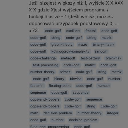
Jeśli sizejest większy niż 1, wyjście X X XXX
X X gdzie Xjest wyjściem programu /
funkcji dlasize - 1 (Jeśli wolisz, możesz
dopasować przypadek podstawowy 0, …
73
code-golf
ascii-art
fractal
code-golf
code-golf
string
code-golf
string
matrix
code-golf
graph-theory
maze
binary-matrix
code-golf
kolmogorov-complexity
random
code-challenge
metagolf
test-battery
brain-flak
text-processing
code-golf
matrix
code-golf
number-theory
primes
code-golf
string
matrix
code-golf
binary
bitwise
code-golf
number
factorial
floating-point
code-golf
number
sequence
code-golf
sequence
cops-and-robbers
code-golf
sequence
cops-and-robbers
code-golf
string
code-golf
math
decision-problem
number-theory
integer
code-golf
number
decision-problem
functional-programming
code-golf