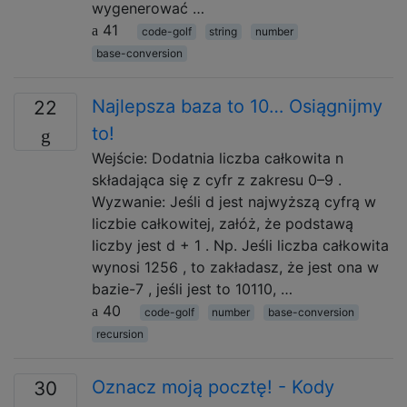
wygenerować …
41
code-golf
string
number
base-conversion
Najlepsza baza to 10… Osiągnijmy
22
to!
Wejście: Dodatnia liczba całkowita n
składająca się z cyfr z zakresu 0–9 .
Wyzwanie: Jeśli d jest najwyższą cyfrą w
liczbie całkowitej, załóż, że podstawą
liczby jest d + 1 . Np. Jeśli liczba całkowita
wynosi 1256 , to zakładasz, że jest ona w
bazie-7 , jeśli jest to 10110, …
40
code-golf
number
base-conversion
recursion
Oznacz moją pocztę! - Kody
30