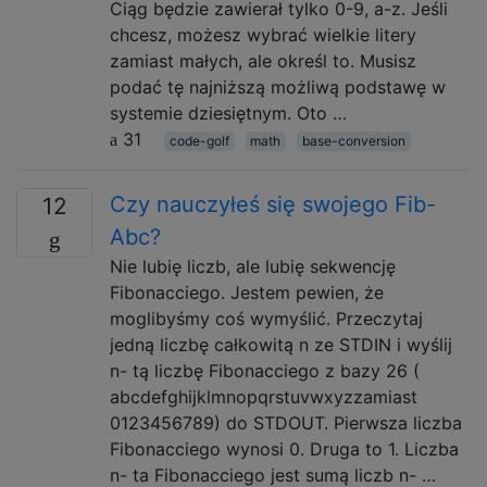
Ciąg będzie zawierał tylko 0-9, a-z. Jeśli
chcesz, możesz wybrać wielkie litery
zamiast małych, ale określ to. Musisz
podać tę najniższą możliwą podstawę w
systemie dziesiętnym. Oto …
31
code-golf
math
base-conversion
Czy nauczyłeś się swojego Fib-
12
Abc?
Nie lubię liczb, ale lubię sekwencję
Fibonacciego. Jestem pewien, że
moglibyśmy coś wymyślić. Przeczytaj
jedną liczbę całkowitą n ze STDIN i wyślij
n- tą liczbę Fibonacciego z bazy 26 (
abcdefghijklmnopqrstuvwxyzzamiast
0123456789) do STDOUT. Pierwsza liczba
Fibonacciego wynosi 0. Druga to 1. Liczba
n- ta Fibonacciego jest sumą liczb n- …