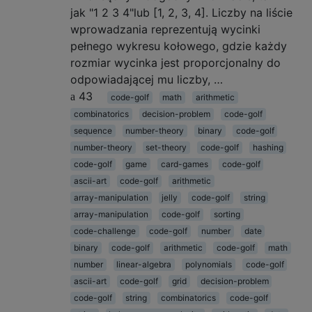
jak "1 2 3 4"lub [1, 2, 3, 4]. Liczby na liście
wprowadzania reprezentują wycinki
pełnego wykresu kołowego, gdzie każdy
rozmiar wycinka jest proporcjonalny do
odpowiadającej mu liczby, …
43
code-golf
math
arithmetic
combinatorics
decision-problem
code-golf
sequence
number-theory
binary
code-golf
number-theory
set-theory
code-golf
hashing
code-golf
game
card-games
code-golf
ascii-art
code-golf
arithmetic
array-manipulation
jelly
code-golf
string
array-manipulation
code-golf
sorting
code-challenge
code-golf
number
date
binary
code-golf
arithmetic
code-golf
math
number
linear-algebra
polynomials
code-golf
ascii-art
code-golf
grid
decision-problem
code-golf
string
combinatorics
code-golf