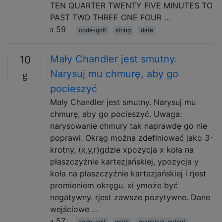
TEN QUARTER TWENTY FIVE MINUTES TO
PAST TWO THREE ONE FOUR …
59
code-golf
string
date
Mały Chandler jest smutny.
10
Narysuj mu chmurę, aby go
pocieszyć
Mały Chandler jest smutny. Narysuj mu
chmurę, aby go pocieszyć. Uwaga:
narysowanie chmury tak naprawdę go nie
poprawi. Okrąg można zdefiniować jako 3-
krotny, (x,y,r)gdzie xpozycja x koła na
płaszczyźnie kartezjańskiej, ypozycja y
koła na płaszczyźnie kartezjańskiej i rjest
promieniem okręgu. xi ymoże być
negatywny. rjest zawsze pozytywne. Dane
wejściowe …
57
code-golf
math
graphical-output