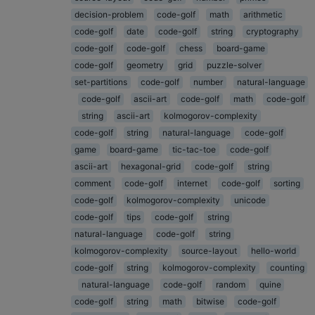
decision-problem
code-golf
math
arithmetic
code-golf
date
code-golf
string
cryptography
code-golf
code-golf
chess
board-game
code-golf
geometry
grid
puzzle-solver
set-partitions
code-golf
number
natural-language
code-golf
ascii-art
code-golf
math
code-golf
string
ascii-art
kolmogorov-complexity
code-golf
string
natural-language
code-golf
game
board-game
tic-tac-toe
code-golf
ascii-art
hexagonal-grid
code-golf
string
comment
code-golf
internet
code-golf
sorting
code-golf
kolmogorov-complexity
unicode
code-golf
tips
code-golf
string
natural-language
code-golf
string
kolmogorov-complexity
source-layout
hello-world
code-golf
string
kolmogorov-complexity
counting
natural-language
code-golf
random
quine
code-golf
string
math
bitwise
code-golf