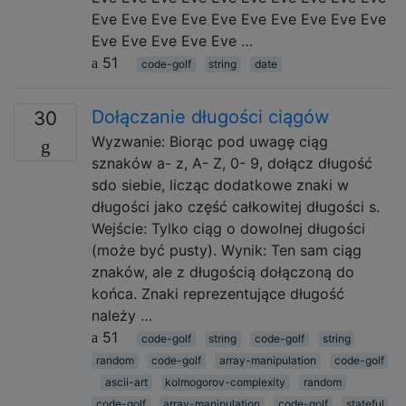
Eve Eve Eve Eve Eve Eve Eve Eve Eve Eve
Eve Eve Eve Eve Eve …
51
code-golf
string
date
Dołączanie długości ciągów
30
Wyzwanie: Biorąc pod uwagę ciąg
sznaków a- z, A- Z, 0- 9, dołącz długość
sdo siebie, licząc dodatkowe znaki w
długości jako część całkowitej długości s.
Wejście: Tylko ciąg o dowolnej długości
(może być pusty). Wynik: Ten sam ciąg
znaków, ale z długością dołączoną do
końca. Znaki reprezentujące długość
należy …
51
code-golf
string
code-golf
string
random
code-golf
array-manipulation
code-golf
ascii-art
kolmogorov-complexity
random
code-golf
array-manipulation
code-golf
stateful