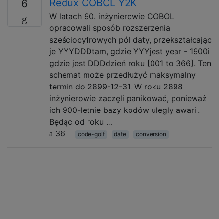
Redux COBOL Y2K
6
W latach 90. inżynierowie COBOL
opracowali sposób rozszerzenia
sześciocyfrowych pól daty, przekształcając
je YYYDDDtam, gdzie YYYjest year - 1900i
gdzie jest DDDdzień roku [001 to 366]. Ten
schemat może przedłużyć maksymalny
termin do 2899-12-31. W roku 2898
inżynierowie zaczęli panikować, ponieważ
ich 900-letnie bazy kodów uległy awarii.
Będąc od roku …
36
code-golf
date
conversion