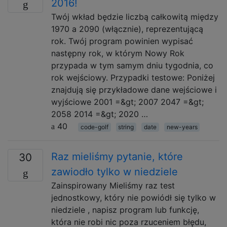
2016!
Twój wkład będzie liczbą całkowitą między
1970 a 2090 (włącznie), reprezentującą
rok. Twój program powinien wypisać
następny rok, w którym Nowy Rok
przypada w tym samym dniu tygodnia, co
rok wejściowy. Przypadki testowe: Poniżej
znajdują się przykładowe dane wejściowe i
wyjściowe 2001 =&gt; 2007 2047 =&gt;
2058 2014 =&gt; 2020 …
40
code-golf
string
date
new-years
Raz mieliśmy pytanie, które
30
zawiodło tylko w niedziele
Zainspirowany Mieliśmy raz test
jednostkowy, który nie powiódł się tylko w
niedziele , napisz program lub funkcję,
która nie robi nic poza rzuceniem błędu,