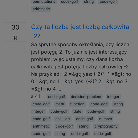
permutations
code-golf
string
code-golf
arithmetic
Czy ta liczba jest liczbą całkowitą
30
-2?
Są sprytne sposoby określania, czy liczba
jest potęgą 2. To już nie jest interesujący
problem, więc ustalmy, czy dana liczba
całkowita jest potęgą liczby całkowitej -2 .
Na przykład: -2 =&gt; yes: (-2)¹ -1 =&gt; no
0 =&gt; no 1 =&gt; yes: (-2)⁰ 2 =&gt; no 3
=&gt; no 4 …
41
code-golf
decision-problem
integer
code-golf
math
function
code-golf
string
integer
code-golf
date
code-golf
string
code-golf
ascii-art
code-golf
number
arithmetic
code-golf
string
cryptography
code-golf
string
code-golf
code-golf