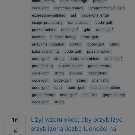
binary-matrix
code-challenge
polyglot
code-golf
restricted-source
programming-puzzle
expression-building
apl
code-challenge
image-processing
compression
code-golf
puzzle-solver
code-golf
grid
code-golf
number
number-theory
code-golf
array-manipulation
sorting
code-golf
string
balanced-string
code-golf
puzzle-solver
code-golf
string
decision-problem
code-golf
path-finding
puzzle-solver
graph-theory
code-golf
string
encode
networking
code-golf
code-golf
string
chemistry
code-golf
date
code-golf
decision-problem
graph-theory
code-golf
ascii-art
graph-theory
code-golf
string
Użyj wzoru xkcd, aby przybliżyć
16
przybliżoną liczbę ludności na