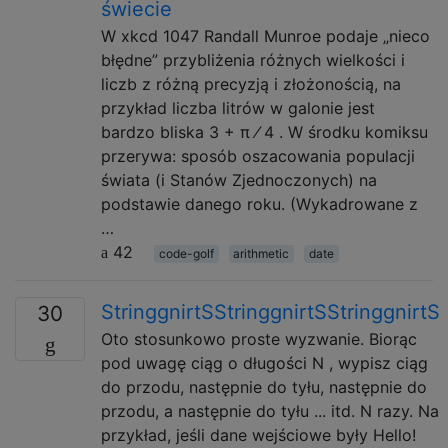
świecie
W xkcd 1047 Randall Munroe podaje „nieco
błędne” przybliżenia różnych wielkości i
liczb z różną precyzją i złożonością, na
przykład liczba litrów w galonie jest
bardzo bliska 3 + π ⁄ 4 . W środku komiksu
przerywa: sposób oszacowania populacji
świata (i Stanów Zjednoczonych) na
podstawie danego roku. (Wykadrowane z
…
42
code-golf
arithmetic
date
StringgnirtSStringgnirtSStringgnirtS
30
Oto stosunkowo proste wyzwanie. Biorąc
pod uwagę ciąg o długości N , wypisz ciąg
do przodu, następnie do tyłu, następnie do
przodu, a następnie do tyłu ... itd. N razy. Na
przykład, jeśli dane wejściowe były Hello!