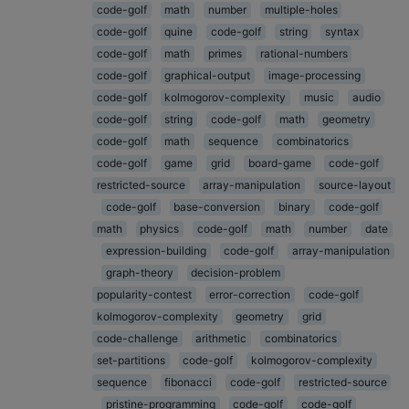
code-golf
math
number
multiple-holes
code-golf
quine
code-golf
string
syntax
code-golf
math
primes
rational-numbers
code-golf
graphical-output
image-processing
code-golf
kolmogorov-complexity
music
audio
code-golf
string
code-golf
math
geometry
code-golf
math
sequence
combinatorics
code-golf
game
grid
board-game
code-golf
restricted-source
array-manipulation
source-layout
code-golf
base-conversion
binary
code-golf
math
physics
code-golf
math
number
date
expression-building
code-golf
array-manipulation
graph-theory
decision-problem
popularity-contest
error-correction
code-golf
kolmogorov-complexity
geometry
grid
code-challenge
arithmetic
combinatorics
set-partitions
code-golf
kolmogorov-complexity
sequence
fibonacci
code-golf
restricted-source
pristine-programming
code-golf
code-golf