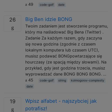
49
code-golf
date
Big Ben idzie BONG
26
Twoim zadaniem jest stworzenie programu,
który ma naśladować Big Bena (Twitter) .
Zadanie Za każdym razem, gdy zaczyna
się nowa godzina (zgodnie z czasem
lokalnym komputera lub czasem UTC),
musisz podawać BONGpowtarzające się
hourczasy (ze spacją między słowami). Na
przykład, gdy jest godzina trzecia, musisz
wyprowadzać dane BONG BONG BONG. …
45
code-golf
string
kolmogorov-complexity
date
Wpisz alfabet - najszybciej jak
19
potrafisz!