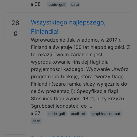
38
code-golf
date
Wszystkiego najlepszego,
26
Finlandia!
Wprowadzenie Jak wiadomo, w 2017 r.
Finlandia świętuje 100 lat niepodległości. Z
tej okazji Twoim zadaniem jest
wyprodukowanie fińskiej flagi dla
przyjemności każdego. Wyzwanie Utwórz
program lub funkcję, która tworzy flagę
Finlandii (szara ramka służy wyłącznie do
celów prezentacji): Specyfikacja flagi
Stosunek flagi wynosi 18:11, przy krzyżu
3grubości jednostek, co …
37
code-golf
ascii-art
graphical-output
date