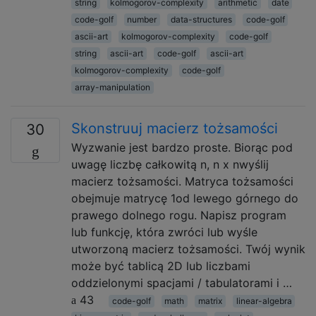
string
kolmogorov-complexity
arithmetic
date
code-golf
number
data-structures
code-golf
ascii-art
kolmogorov-complexity
code-golf
string
ascii-art
code-golf
ascii-art
kolmogorov-complexity
code-golf
array-manipulation
Skonstruuj macierz tożsamości
30
Wyzwanie jest bardzo proste. Biorąc pod
uwagę liczbę całkowitą n, n x nwyślij
macierz tożsamości. Matryca tożsamości
obejmuje matrycę 1od lewego górnego do
prawego dolnego rogu. Napisz program
lub funkcję, która zwróci lub wyśle ​​
utworzoną macierz tożsamości. Twój wynik
może być tablicą 2D lub liczbami
oddzielonymi spacjami / tabulatorami i …
43
code-golf
math
matrix
linear-algebra