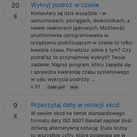
Wykryj podróż w czasie
20
Komputery są dziś wszędzie - w
samochodach, pociągach, deskorolkach, a
nawet reaktorach jądrowych. Możliwość
uruchomienia oprogramowania w
urządzeniu podróżującym w czasie to tylko
kwestia czasu. Poradzisz sobie z tym? Czy
potrafisz to przynajmniej wykryć? Twoje
zadanie: Napisz program, który zapętla się
i sprawdza kwerendę czasu systemowego
w celu wykrycia podróży …
51
code-golf
date
Przeczytaj datę w notacji xkcd
9
W swoim xkcd na temat standardowego
formatu daty ISO 8601 Randall napisał dość
dziwną alternatywną notację: Duże liczby
to wszystkie cyfry, które pojawiają się w