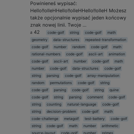
Powinieneś wypisać:
Hello!!olleHHello!!olleHHello!!olleH Możesz
także opcjonalnie wypisać jeden końcowy
znak nowej linii. Twoje …
42
code-golf
string
code-golf
math
geometry
data-structures
repeated-transformation
code-golf
number
random
code-golf
math
rational-numbers
code-golf
ascii-art
animation
code-golf
ascii-art
number
code-golf
math
number
code-golf
data-structures
code-golf
string
parsing
code-golf
array-manipulation
random
permutations
code-golf
string
code-golf
parsing
code-golf
string
quine
code-golf
string
parsing
comment
code-golf
string
counting
natural-language
code-golf
string
decision-problem
code-golf
math
code-challenge
metagolf
test-battery
code-golf
string
code-golf
math
number
arithmetic
source-layout
code-golf
number
primes