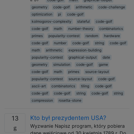
geometry
code-golf
arithmetic
code-challenge
optimization
pi
code-golf
kolmogorov-complexity
stateful
code-golf
code-golf
math
number-theory
combinatorics
primes
popularity-contest
random
hardware
code-golf
number
code-golf
string
code-golf
math
arithmetic
expression-building
popularity-contest
graphical-output
date
geometry
simulation
code-golf
game
code-golf
math
primes
source-layout
popularity-contest
source-layout
code-golf
ascii-art
combinatorics
tiling
code-golf
code-golf
code-golf
string
code-golf
string
compression
rosetta-stone
Kto był prezydentem USA?
13
Wyzwanie Napisz program, który pobiera
dane wejściowe od 30 kwietnia 1789 r. Do