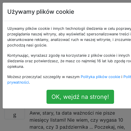
Programowanie
Tagi
Używamy plików cookie
puzzli i Code
Account
Golf
Używamy plików cookie i innych technologii śledzenia w celu popraw
przeglądania naszej witryny, aby wyświetlać spersonalizowane treści 
Pytania otagowane
ukierunkowane reklamy, analizować ruch w naszej witrynie, i zrozumie
pochodzą nasi goście.
jako date
Kontynuując, wyrażasz zgodę na korzystanie z plików cookie i innych 
śledzenia oraz potwierdzasz, że masz co najmniej 16 lat lub zgodę ro
opiekuna.
To wyzwanie ma zostać rozwiązane przez użycie,
Możesz przeczytać szczegóły w naszym
Polityka plików cookie
i
Poli
manipulowanie, akceptowanie jako danych
prywatności
.
wejściowych, generowanie lub obliczanie dat
kalendarzowych lub godzin zegarowych.
OK, wejdź na stronę!
Czy moje mleko wygasło?
14
Aww, stary, ta data ważności nie pisze
miesięcy listami! Nie wiem, czy wygasa 10
marca, czy 3 października ... Poczekaj, nie,