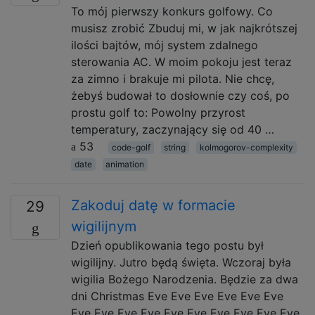
To mój pierwszy konkurs golfowy. Co
musisz zrobić Zbuduj mi, w jak najkrótszej
ilości bajtów, mój system zdalnego
sterowania AC. W moim pokoju jest teraz
za zimno i brakuje mi pilota. Nie chcę,
żebyś budował to dosłownie czy coś, po
prostu golf to: Powolny przyrost
temperatury, zaczynający się od 40 …
53
code-golf
string
kolmogorov-complexity
date
animation
Zakoduj datę w formacie
29
wigilijnym
Dzień opublikowania tego postu był
wigilijny. Jutro będą święta. Wczoraj była
wigilia Bożego Narodzenia. Będzie za dwa
dni Christmas Eve Eve Eve Eve Eve Eve
Eve Eve Eve Eve Eve Eve Eve Eve Eve Eve