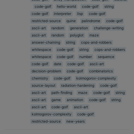
code-golf
hello-world
code-golf
string
code-golf
interpreter
lisp
code-golf
restricted-source
quine
palindrome
code-golf
ascii-art
random
generation
challenge-writing
ascii-art
random
polyglot
maze
answer-chaining
string
cops-and-robbers
whitespace
code-golf
string
cops-and-robbers
whitespace
code-golf
number
sequence
code-golf
date
code-golf
ascii-art
decision-problem
code-golf
combinatorics
chemistry
code-golf
kolmogorov-complexity
source-layout
radiation-hardening
code-golf
ascii-art
path-finding
maze
code-golf
string
ascii-art
game
animation
code-golf
string
ascii-art
code-golf
ascii-art
kolmogorov-complexity
code-golf
restricted-source
new-years