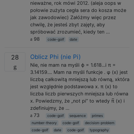
nieważne, rok mówi 2012. (aleja oops w
połowie zużyta cegła sera do kosza może
jak zawodowiec) Załóżmy więc przez
chwilę, że jesteś zbyt zajęty, aby
spróbować zrozumieć, kiedy ten …
98
code-golf
date
Oblicz Phi (nie Pi)
28
Nie, nie mam na myśli ϕ = 1.618...i π =
3.14159.... Mam na myśli funkcje . φ (x) jest
liczbą całkowitą mniejszą lub równą, xktóra
jest względnie podstawowa x. π (x) to
liczba liczb pierwszych mniejsza lub równa
x. Powiedzmy, że „not pi” to wtedy π̅ (x) i
zdefiniujmy, że …
73
code-golf
sequence
primes
number-theory
code-golf
decision-problem
code-golf
date
code-golf
typography