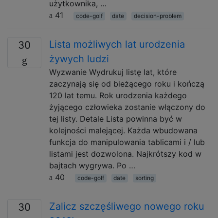
użytkownika, …
41
code-golf
date
decision-problem
Lista możliwych lat urodzenia
30
żywych ludzi
Wyzwanie Wydrukuj listę lat, które
zaczynają się od bieżącego roku i kończą
120 lat temu. Rok urodzenia każdego
żyjącego człowieka zostanie włączony do
tej listy. Detale Lista powinna być w
kolejności malejącej. Każda wbudowana
funkcja do manipulowania tablicami i / lub
listami jest dozwolona. Najkrótszy kod w
bajtach wygrywa. Po …
40
code-golf
date
sorting
Zalicz szczęśliwego nowego roku
30