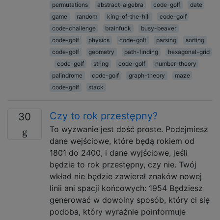
permutations
abstract-algebra
code-golf
date
game
random
king-of-the-hill
code-golf
code-challenge
brainfuck
busy-beaver
code-golf
physics
code-golf
parsing
sorting
code-golf
geometry
path-finding
hexagonal-grid
code-golf
string
code-golf
number-theory
palindrome
code-golf
graph-theory
maze
code-golf
stack
Czy to rok przestępny?
30
To wyzwanie jest dość proste. Podejmiesz
dane wejściowe, które będą rokiem od
1801 do 2400, i dane wyjściowe, jeśli
będzie to rok przestępny, czy nie. Twój
wkład nie będzie zawierał znaków nowej
linii ani spacji końcowych: 1954 Będziesz
generować w dowolny sposób, który ci się
podoba, który wyraźnie poinformuje