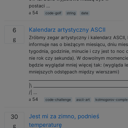
postaci …
54
code-golf
string
date
Kalendarz artystyczny ASCII
6
Zróbmy zegar artystyczny i kalendarz ASCII, 
informuje nas o bieżącym miesiącu, dniu mies
tygodnia, godzinie, minucie i czy jest to noc 
nie rok czy sekunda). W dowolnym momencie
będzie wyglądał mniej więcej tak: (wygląda le
mniejszych odstępach między wierszami)
_________________________________________________
|\ _______________________________________________
/| …
54
code-challenge
ascii-art
kolmogorov-complex
Jest mi za zimno, podnieś
30
temperaturę