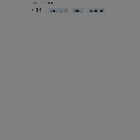
lot of time …
84
code-golf
string
ascii-art