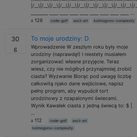
|/__\|/__\|/__\|/__\|/__\|/__\|/__\|/__\|/__\|/__\|/__\|/
________ ____ ____ ____ ____ ____ ____ ____ ____ …
126
code-golf
ascii-art
kolmogorov-complexity
To moje urodziny: D
30
Wprowadzenie W zeszłym roku były moje
urodziny (naprawdę!) I niestety musiałem
zorganizować własne przyjęcie. Teraz
wiesz, czy nie mógłbyś przynajmniej zrobić
ciasta? Wyzwanie Biorąc pod uwagę liczbę
całkowitą njako dane wejściowe, napisz
pełny program, aby wypuścił tort
urodzinowy z nzapalonymi świecami.
Wynik Kawałek ciasta z jedną świecą to: $ |
…
112
code-golf
ascii-art
kolmogorov-complexity