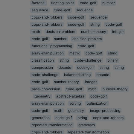
factorial
floating-point
code-golf
number
sequence
code-golf
sequence
cops-and-robbers
code-golf
sequence
cops-and-robbers
code-golf
string
code-golf
math
decision-problem
number-theory
integer
code-golf
number
decision-problem
functional-programming
code-golf
array-manipulation
matrix
code-golf
string
classification
string
code-challenge
binary
compression
decode
code-golf
string
string
code-challenge
balanced-string
encode
code-golf
number-theory
integer
base-conversion
code-golf
math
number-theory
geometry
abstract-algebra
code-golf
array-manipulation
sorting
optimization
code-golf
math
geometry
image-processing
generation
code-golf
string
cops-and-robbers
repeated-transformation
grammars
cops-and-robbers
repeated-transformation