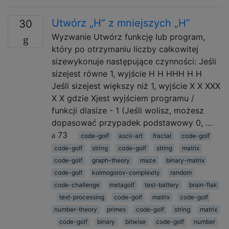
Utwórz „H” z mniejszych „H”
30
Wyzwanie Utwórz funkcję lub program,
który po otrzymaniu liczby całkowitej
sizewykonuje następujące czynności: Jeśli
sizejest równe 1, wyjście H H HHH H H
Jeśli sizejest większy niż 1, wyjście X X XXX
X X gdzie Xjest wyjściem programu /
funkcji dlasize - 1 (Jeśli wolisz, możesz
dopasować przypadek podstawowy 0, …
73
code-golf
ascii-art
fractal
code-golf
code-golf
string
code-golf
string
matrix
code-golf
graph-theory
maze
binary-matrix
code-golf
kolmogorov-complexity
random
code-challenge
metagolf
test-battery
brain-flak
text-processing
code-golf
matrix
code-golf
number-theory
primes
code-golf
string
matrix
code-golf
binary
bitwise
code-golf
number