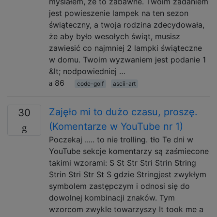
myślałem, że to zabawne. Twoim zadaniem
jest powieszenie lampek na ten sezon
świąteczny, a twoja rodzina zdecydowała,
że ​​aby było wesołych świąt, musisz
zawiesić co najmniej 2 lampki świąteczne
w domu. Twoim wyzwaniem jest podanie 1
&lt; nodpowiedniej …
86
code-golf
ascii-art
Zajęło mi to dużo czasu, proszę.
30
(Komentarze w YouTube nr 1)
Poczekaj ..... to nie trolling. tło Te dni w
YouTube sekcje komentarzy są zaśmiecone
takimi wzorami: S St Str Stri Strin String
Strin Stri Str St S gdzie Stringjest zwykłym
symbolem zastępczym i odnosi się do
dowolnej kombinacji znaków. Tym
wzorcom zwykle towarzyszy It took me a