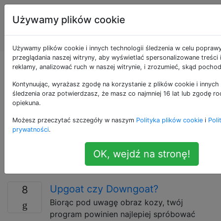
Programowanie
Tagi
Używamy plików cookie
puzzli i Code
Account
Golf
Używamy plików cookie i innych technologii śledzenia w celu popraw
przeglądania naszej witryny, aby wyświetlać spersonalizowane treści
Pytania otagowane
reklamy, analizować ruch w naszej witrynie, i zrozumieć, skąd pochod
Kontynuując, wyrażasz zgodę na korzystanie z plików cookie i innych 
jako ascii-art
śledzenia oraz potwierdzasz, że masz co najmniej 16 lat lub zgodę ro
opiekuna.
Wyzwanie to polega na tworzeniu lub analizowaniu
Możesz przeczytać szczegóły w naszym
Polityka plików cookie
i
Poli
prywatności
.
obrazów przy użyciu znaków tekstowych jako farby.
Zazwyczaj używa to tylko 95 znaków drukowalnych
OK, wejdź na stronę!
(spośród 128) zdefiniowanych przez ASCII Standard z
1963 roku.
Upgoat czy Downgoat?
8
Biorąc pod uwagę obraz kozy, twój
program powinien najlepiej spróbować