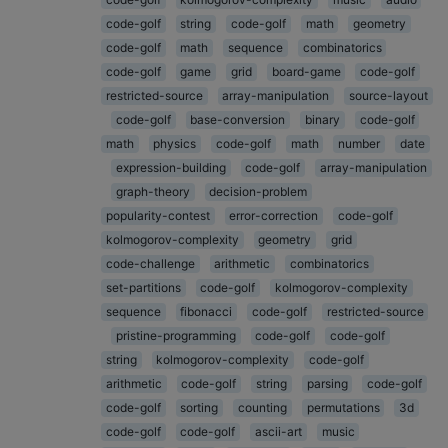
code-golf
string
code-golf
math
geometry
code-golf
math
sequence
combinatorics
code-golf
game
grid
board-game
code-golf
restricted-source
array-manipulation
source-layout
code-golf
base-conversion
binary
code-golf
math
physics
code-golf
math
number
date
expression-building
code-golf
array-manipulation
graph-theory
decision-problem
popularity-contest
error-correction
code-golf
kolmogorov-complexity
geometry
grid
code-challenge
arithmetic
combinatorics
set-partitions
code-golf
kolmogorov-complexity
sequence
fibonacci
code-golf
restricted-source
pristine-programming
code-golf
code-golf
string
kolmogorov-complexity
code-golf
arithmetic
code-golf
string
parsing
code-golf
code-golf
sorting
counting
permutations
3d
code-golf
code-golf
ascii-art
music