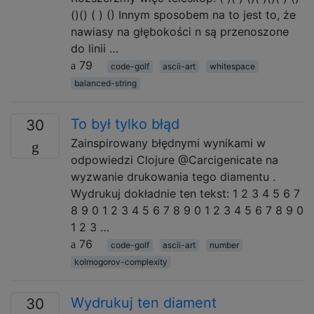
()() ( ) () Innym sposobem na to jest to, że
nawiasy na głębokości n są przenoszone
do linii …
79
code-golf
ascii-art
whitespace
balanced-string
To był tylko błąd
30
Zainspirowany błędnymi wynikami w
odpowiedzi Clojure @Carcigenicate na
wyzwanie drukowania tego diamentu .
Wydrukuj dokładnie ten tekst: 1 2 3 4 5 6 7
8 9 0 1 2 3 4 5 6 7 8 9 0 1 2 3 4 5 6 7 8 9 0
1 2 3 …
76
code-golf
ascii-art
number
kolmogorov-complexity
Wydrukuj ten diament
30