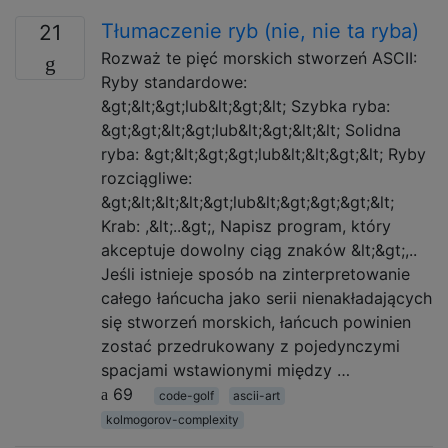
Tłumaczenie ryb (nie, nie ta ryba)
21
Rozważ te pięć morskich stworzeń ASCII:
Ryby standardowe:
&gt;&lt;&gt;lub&lt;&gt;&lt; Szybka ryba:
&gt;&gt;&lt;&gt;lub&lt;&gt;&lt;&lt; Solidna
ryba: &gt;&lt;&gt;&gt;lub&lt;&lt;&gt;&lt; Ryby
rozciągliwe:
&gt;&lt;&lt;&lt;&gt;lub&lt;&gt;&gt;&gt;&lt;
Krab: ,&lt;..&gt;, Napisz program, który
akceptuje dowolny ciąg znaków &lt;&gt;,..
Jeśli istnieje sposób na zinterpretowanie
całego łańcucha jako serii nienakładających
się stworzeń morskich, łańcuch powinien
zostać przedrukowany z pojedynczymi
spacjami wstawionymi między …
69
code-golf
ascii-art
kolmogorov-complexity