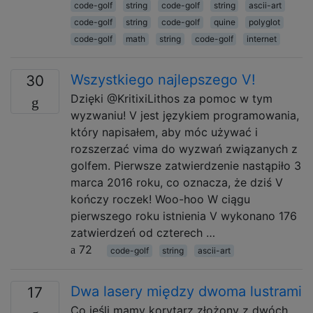
code-golf
string
code-golf
string
ascii-art
code-golf
string
code-golf
quine
polyglot
code-golf
math
string
code-golf
internet
Wszystkiego najlepszego V!
30
Dzięki @KritixiLithos za pomoc w tym
wyzwaniu! V jest językiem programowania,
który napisałem, aby móc używać i
rozszerzać vima do wyzwań związanych z
golfem. Pierwsze zatwierdzenie nastąpiło 3
marca 2016 roku, co oznacza, że ​​dziś V
kończy roczek! Woo-hoo W ciągu
pierwszego roku istnienia V wykonano 176
zatwierdzeń od czterech …
72
code-golf
string
ascii-art
Dwa lasery między dwoma lustrami
17
Co jeśli mamy korytarz złożony z dwóch