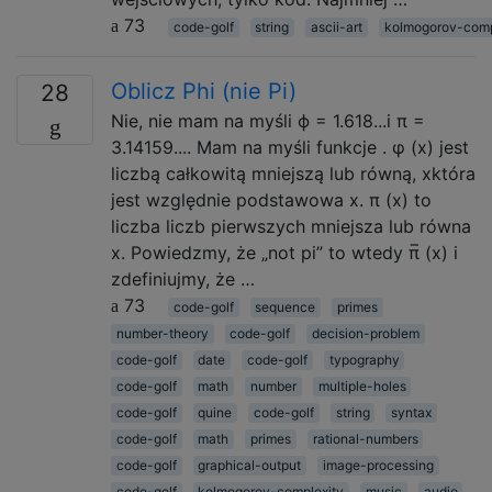
73
code-golf
string
ascii-art
kolmogorov-comp
Oblicz Phi (nie Pi)
28
Nie, nie mam na myśli ϕ = 1.618...i π =
3.14159.... Mam na myśli funkcje . φ (x) jest
liczbą całkowitą mniejszą lub równą, xktóra
jest względnie podstawowa x. π (x) to
liczba liczb pierwszych mniejsza lub równa
x. Powiedzmy, że „not pi” to wtedy π̅ (x) i
zdefiniujmy, że …
73
code-golf
sequence
primes
number-theory
code-golf
decision-problem
code-golf
date
code-golf
typography
code-golf
math
number
multiple-holes
code-golf
quine
code-golf
string
syntax
code-golf
math
primes
rational-numbers
code-golf
graphical-output
image-processing
code-golf
kolmogorov-complexity
music
audio