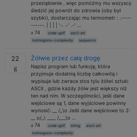
przeziębienie , więc pomóżmy mu wszyscy
śledzić jej powrót do zdrowia (oby był
szybki), dostarczając mu termometr : .-----
------. | | | | '-. .-' .-' …
74
code-golf
ascii-art
kolmogorov-complexity
sequence
Żółwie przez całą drogę
22
Napisz program lub funkcję, która
przyjmuje dodatnią liczbę całkowitą i
wypisuje lub zwraca stos tylu żółwi sztuki
ASCII , gdzie każdy żółw jest większy niż
ten nad nim. W szczególności, jeśli dane
wejściowe są 1, dane wyjściowe powinny
wynosić: __ /,,\o Jeśli dane wejściowe to 2:
__ o/,,\ ____ /,__,\o …
74
code-golf
string
ascii-art
kolmogorov-complexity