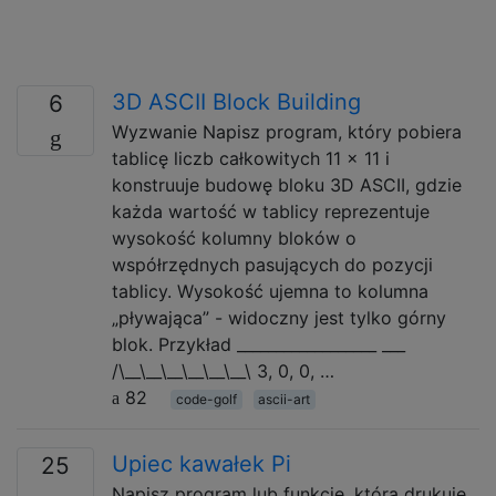
3D ASCII Block Building
6
Wyzwanie Napisz program, który pobiera
tablicę liczb całkowitych 11 x 11 i
konstruuje budowę bloku 3D ASCII, gdzie
każda wartość w tablicy reprezentuje
wysokość kolumny bloków o
współrzędnych pasujących do pozycji
tablicy. Wysokość ujemna to kolumna
„pływająca” - widoczny jest tylko górny
blok. Przykład __________________ ___
/\__\__\__\__\__\__\ 3, 0, 0, …
82
code-golf
ascii-art
Upiec kawałek Pi
25
Napisz program lub funkcję, która drukuje