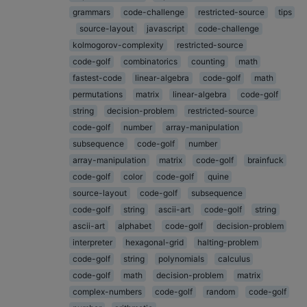
grammars
code-challenge
restricted-source
tips
source-layout
javascript
code-challenge
kolmogorov-complexity
restricted-source
code-golf
combinatorics
counting
math
fastest-code
linear-algebra
code-golf
math
permutations
matrix
linear-algebra
code-golf
string
decision-problem
restricted-source
code-golf
number
array-manipulation
subsequence
code-golf
number
array-manipulation
matrix
code-golf
brainfuck
code-golf
color
code-golf
quine
source-layout
code-golf
subsequence
code-golf
string
ascii-art
code-golf
string
ascii-art
alphabet
code-golf
decision-problem
interpreter
hexagonal-grid
halting-problem
code-golf
string
polynomials
calculus
code-golf
math
decision-problem
matrix
complex-numbers
code-golf
random
code-golf