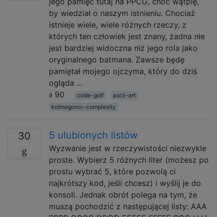
jego pamięć tutaj na PPCG, choć wątpię,
by wiedział o naszym istnieniu. Chociaż
istnieje wiele, wiele różnych rzeczy, z
których ten człowiek jest znany, żadna nie
jest bardziej widoczna niż jego rola jako
oryginalnego batmana. Zawsze będę
pamiętał mojego ojczyma, który do dziś
ogląda …
90
code-golf
ascii-art
kolmogorov-complexity
5 ulubionych listów
30
Wyzwanie jest w rzeczywistości niezwykle
proste. Wybierz 5 różnych liter (możesz po
prostu wybrać 5, które pozwolą ci
najkrótszy kod, jeśli chcesz) i wyślij je do
konsoli. Jednak obrót polega na tym, że
muszą pochodzić z następującej listy: AAA