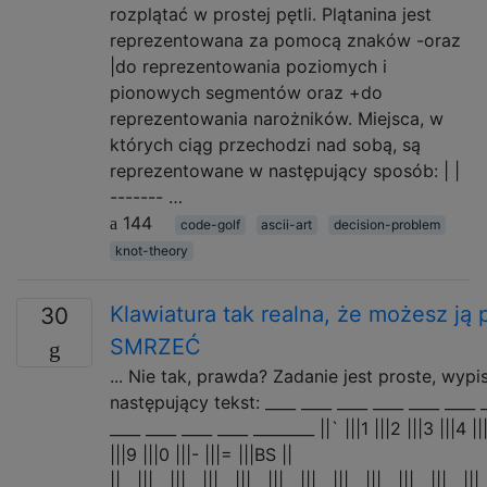
rozplątać w prostej pętli. Plątanina jest
reprezentowana za pomocą znaków -oraz
|do reprezentowania poziomych i
pionowych segmentów oraz +do
reprezentowania narożników. Miejsca, w
których ciąg przechodzi nad sobą, są
reprezentowane w następujący sposób: | |
------- …
144
code-golf
ascii-art
decision-problem
knot-theory
Klawiatura tak realna, że ​​możesz ją
30
SMRZEĆ
... Nie tak, prawda? Zadanie jest proste, wypi
następujący tekst: ____ ____ ____ ____ ____ ____ _
____ ____ ____ ____ ________ ||` |||1 |||2 |||3 |||4 ||
|||9 |||0 |||- |||= |||BS ||
||__|||__|||__|||__|||__|||__|||__|||__|||__|||__|||__|||