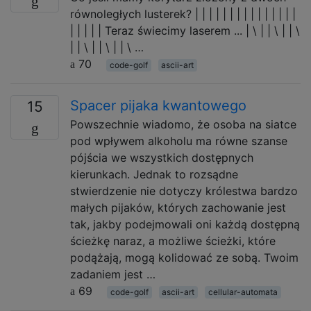
równoległych lusterek? | | | | | | | | | | | | | | |
| | | | | Teraz świecimy laserem ... | \ | | \ | | \
| | \ | | \ | | \ …
70
code-golf
ascii-art
Spacer pijaka kwantowego
15
Powszechnie wiadomo, że osoba na siatce
pod wpływem alkoholu ma równe szanse
pójścia we wszystkich dostępnych
kierunkach. Jednak to rozsądne
stwierdzenie nie dotyczy królestwa bardzo
małych pijaków, których zachowanie jest
tak, jakby podejmowali oni każdą dostępną
ścieżkę naraz, a możliwe ścieżki, które
podążają, mogą kolidować ze sobą. Twoim
zadaniem jest …
69
code-golf
ascii-art
cellular-automata