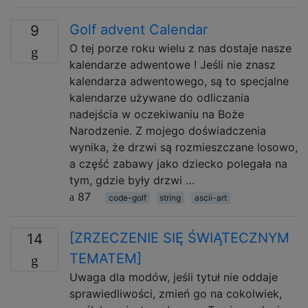
Golf advent Calendar
9
O tej porze roku wielu z nas dostaje nasze
kalendarze adwentowe ! Jeśli nie znasz
kalendarza adwentowego, są to specjalne
kalendarze używane do odliczania
nadejścia w oczekiwaniu na Boże
Narodzenie. Z mojego doświadczenia
wynika, że ​​drzwi są rozmieszczane losowo,
a część zabawy jako dziecko polegała na
tym, gdzie były drzwi …
87
code-golf
string
ascii-art
[ZRZECZENIE SIĘ ŚWIĄTECZNYM
14
TEMATEM]
Uwaga dla modów, jeśli tytuł nie oddaje
sprawiedliwości, zmień go na cokolwiek,