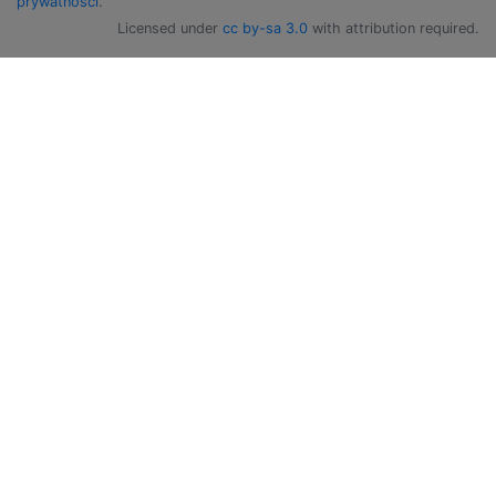
prywatności
.
Licensed under
cc by-sa 3.0
with attribution required.