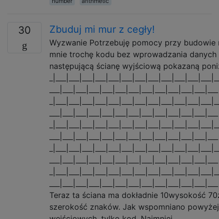
number
arithmetic
Zbuduj mi mur z cegły!
30
Wyzwanie Potrzebuję pomocy przy budowie m
mnie trochę kodu bez wprowadzania danych 
następującą ścianę wyjściową pokazaną poniż
_|___|___|___|___|___|___|___|___|___|___|___|___|_
___|___|___|___|___|___|___|___|___|___|___|___|___
_|___|___|___|___|___|___|___|___|___|___|___|___|_
___|___|___|___|___|___|___|___|___|___|___|___|___
_|___|___|___|___|___|___|___|___|___|___|___|___|_
___|___|___|___|___|___|___|___|___|___|___|___|___
_|___|___|___|___|___|___|___|___|___|___|___|___|_
___|___|___|___|___|___|___|___|___|___|___|___|___
_|___|___|___|___|___|___|___|___|___|___|___|___|_
___|___|___|___|___|___|___|___|___|___|___|___|___
Teraz ta ściana ma dokładnie 10wysokość 70
szerokość znaków. Jak wspomniano powyżej
wejściowych, tylko kod. Najmniej …