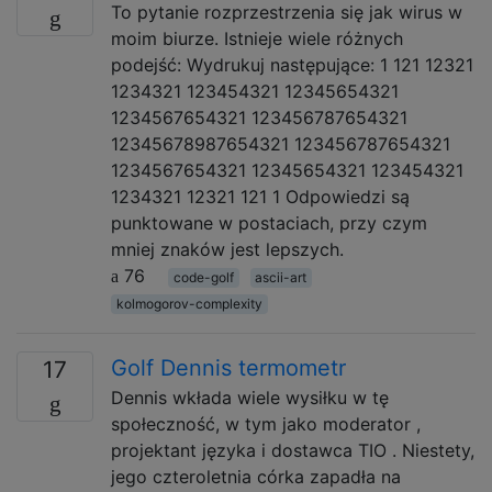
To pytanie rozprzestrzenia się jak wirus w
moim biurze. Istnieje wiele różnych
podejść: Wydrukuj następujące: 1 121 12321
1234321 123454321 12345654321
1234567654321 123456787654321
12345678987654321 123456787654321
1234567654321 12345654321 123454321
1234321 12321 121 1 Odpowiedzi są
punktowane w postaciach, przy czym
mniej znaków jest lepszych.
76
code-golf
ascii-art
kolmogorov-complexity
Golf Dennis termometr
17
Dennis wkłada wiele wysiłku w tę
społeczność, w tym jako moderator ,
projektant języka i dostawca TIO . Niestety,
jego czteroletnia córka zapadła na