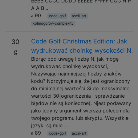
BBBB CCCC DDDD EEEEE FFFFF GGG H H
A A B …
90
code-golf
ascii-art
kolmogorov-complexity
Code Golf Christmas Edition: Jak
30
wydrukować choinkę wysokości N.
Biorąc pod uwagę liczbę N, jak mogę
wydrukować choinkę wysokości,
Nużywając najmniejszej liczby znaków
kodu? Nprzyjmuje się, że jest ograniczony
do minimalnej wartości 3i do maksymalnej
wartości 30(ograniczenia i sprawdzanie
błędów nie są konieczne). Njest podawany
jako jedyny argument wiersza poleceń dla
twojego programu lub skryptu. Wszystkie
języki są mile …
89
code-golf
ascii-art