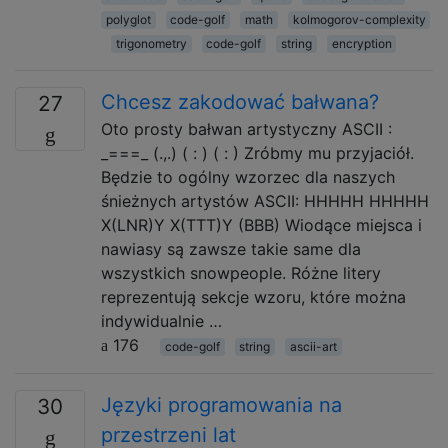
polyglot
code-golf
math
kolmogorov-complexity
trigonometry
code-golf
string
encryption
Chcesz zakodować bałwana?
27
Oto prosty bałwan artystyczny ASCII :
_===_ (.,.) ( : ) ( : ) Zróbmy mu przyjaciół.
Będzie to ogólny wzorzec dla naszych
śnieżnych artystów ASCII: HHHHH HHHHH
X(LNR)Y X(TTT)Y (BBB) Wiodące miejsca i
nawiasy są zawsze takie same dla
wszystkich snowpeople. Różne litery
reprezentują sekcje wzoru, które można
indywidualnie …
176
code-golf
string
ascii-art
Języki programowania na
30
przestrzeni lat