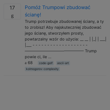
Pomóż Trumpowi zbudować
17
ścianę!
Trump potrzebuje zbudowanej ściany, a ty
to zrobisz! Aby najskuteczniej zbudować
jego ścianę, stworzyłem prosty,
powtarzalny wzór do użycia: __ __ | |_| | ___|
|___ - - - - - - - - - - - - - - - - - - -
——————————————— Trump
powie ci, ile …
68
code-golf
ascii-art
kolmogorov-complexity