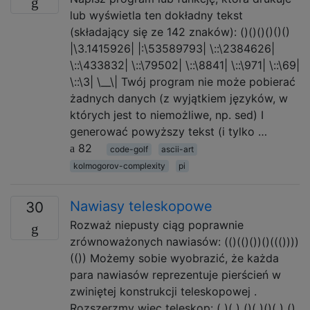
lub wyświetla ten dokładny tekst
(składający się ze 142 znaków): ()()()()()()
|\3.1415926| |:\53589793| \::\2384626|
\::\433832| \::\79502| \::\8841| \::\971| \::\69|
\::\3| \__\| Twój program nie może pobierać
żadnych danych (z wyjątkiem języków, w
których jest to niemożliwe, np. sed) I
generować powyższy tekst (i tylko …
82
code-golf
ascii-art
kolmogorov-complexity
pi
Nawiasy teleskopowe
30
Rozważ niepusty ciąg poprawnie
zrównoważonych nawiasów: (()(()())()((())))
(()) Możemy sobie wyobrazić, że każda
para nawiasów reprezentuje pierścień w
zwiniętej konstrukcji teleskopowej .
Rozszerzmy więc teleskop: ( )( ) ()( )()( ) ()