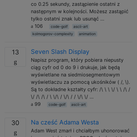
co 0.25 sekundy, zastąpienie ostatni z
następnym w kolejności. Możesz zastąpić
tylko ostatni znak lub usunąć …
106
code-golf
ascii-art
kolmogorov-complexity
animation
Seven Slash Display
13
Napisz program, który pobiera niepusty
ciąg cyfr od 0 do 9 i drukuje, jak będą
wyświetlane na siedmiosegmentowym
wyświetlaczu za pomocą ukośników ( /, \).
Są to dokładne kształty cyfr: /\ \ \ \/ \ \ /\ /
\/ /\ /\ / \ \/\ / \/\ / / \/\ \/ …
99
code-golf
ascii-art
Na cześć Adama Westa
30
Adam West zmarł i chciałbym uhonorować