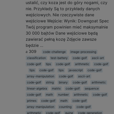
ustalić, czy koza jest do góry nogami, czy
nie. Przykłady Są to przykłady danych
wejściowych. Nie rzeczywiste dane
wejściowe Wejście: Wynik: Downgoat Spec
Twój program powinien mieć maksymalnie
30 000 bajtów Dane wejściowe będą
zawierać pełną kozę Zdjęcie zawsze
będzie …
309
code-challenge
image-processing
classification
test-battery
code-golf
ascii-art
code-golf
tips
code-golf
arithmetic
code-golf
tips
code-golf
tips
javascript
code-golf
array-manipulation
code-golf
ascii-art
code-golf
string
binary
code-golf
arithmetic
linear-algebra
matrix
code-golf
sequence
code-golf
math
number
arithmetic
code-golf
primes
code-golf
math
code-golf
array-manipulation
counting
code-golf
arithmetic
code-golf
quine
code-generation