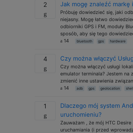
Jak mogę znaleźć markę 
2
Próbuję dowiedzieć się, jaki odb
niejasny. Mogę łatwo dowiedzieć 
odbiorniki GPS i FM, moduły Blu
sposób, aby się tego dowiedzie
14
bluetooth
gps
hardware
Czy można włączyć Usługi
4
Czy można włączyć usługi lokal
emulator terminala? Jestem na
zmienić inne ustawienia związa
14
adb
gps
geolocation
shel
Dlaczego mój system Andro
1
uruchomieniu?
Zauważam , że mój HTC Desire p
uruchamiania (i przed wprowadz