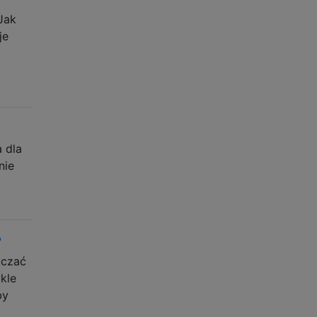
Jak
je
 dla
nie
?
ączać
kle
by