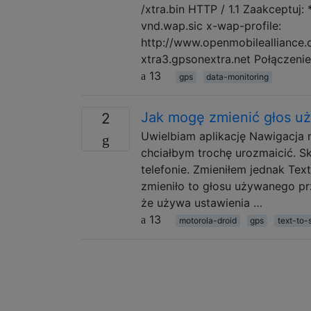
/xtra.bin HTTP / 1.1 Zaakceptuj:
vnd.wap.sic x-wap-profile:
http://www.openmobilealliance
xtra3.gpsonextra.net Połączenie
13
gps
data-monitoring
Jak mogę zmienić głos uż
2
Uwielbiam aplikację Nawigacja n
chciałbym trochę urozmaicić. Sk
telefonie. Zmieniłem jednak Text
zmieniło to głosu używanego prz
że używa ustawienia …
13
motorola-droid
gps
text-to