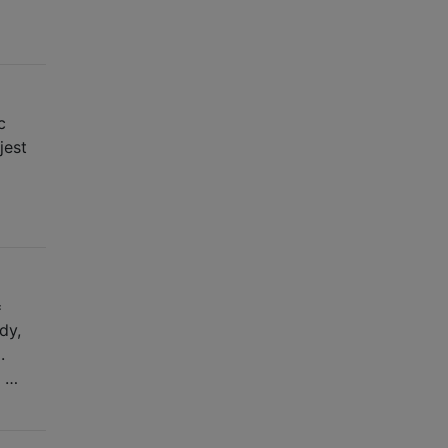
c
jest
=
dy,
.
z …