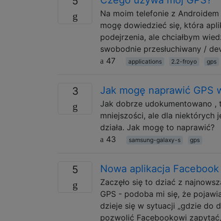
5
Na moim telefonie z Androidem 
mogę dowiedzieć się, która apl
podejrzenia, ale chciałbym wied
swobodnie przesłuchiwany / dev 
47
applications
2.2-froyo
gps
Jak mogę naprawić GPS 
3
Jak dobrze udokumentowano , te
mniejszości, ale dla niektórych 
działa. Jak mogę to naprawić?
43
samsung-galaxy-s
gps
Nowa aplikacja Facebook
5
Zaczęło się to dziać z najnowsz
GPS - podoba mi się, że pojawi
dzieje się w sytuacji „gdzie do
pozwolić Facebookowi zapytać,