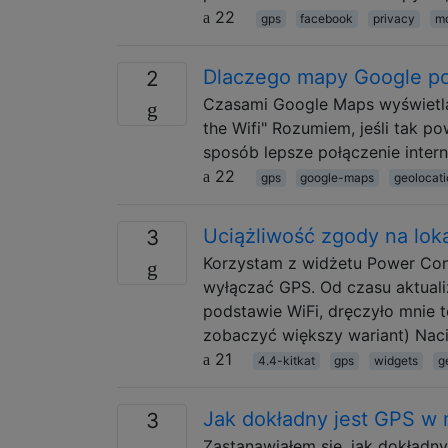
22
gps
facebook
privacy
mo
Dlaczego mapy Google po
2
Czasami Google Maps wyświetla 
the Wifi" Rozumiem, jeśli tak pow
sposób lepsze połączenie inte
22
gps
google-maps
geolocati
Uciążliwość zgody na loka
3
Korzystam z widżetu Power Con
wyłączać GPS. Od czasu aktualiza
podstawie WiFi, dręczyło mnie to
zobaczyć większy wariant) Nac
21
4.4-kitkat
gps
widgets
g
Jak dokładny jest GPS w
3
Zastanawiałem się, jak dokład