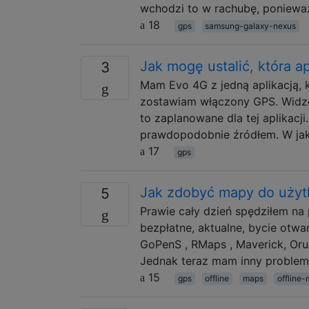
wchodzi to w rachubę, ponieważ
18
gps
samsung-galaxy-nexus
Jak mogę ustalić, która a
3
Mam Evo 4G z jedną aplikacją,
zostawiam włączony GPS. Widzę 
to zaplanowane dla tej aplikacj
prawdopodobnie źródłem. W jak
17
gps
Jak zdobyć mapy do użytk
5
Prawie cały dzień spędziłem na
bezpłatne, aktualne, bycie otw
GoPenS , RMaps , Maverick, Oru
Jednak teraz mam inny problem 
15
gps
offline
maps
offline