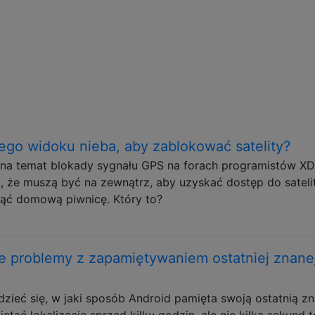
o widoku nieba, aby zablokować satelity?
 na temat blokady sygnału GPS na forach programistów XD
, że muszą być na zewnątrz, aby uzyskać dostęp do sateli
nąć domową piwnicę. Który to?
e problemy z zapamiętywaniem ostatniej znane
zieć się, w jaki sposób Android pamięta swoją ostatnią z
iętać lokalizację sprzed kilku godzin, ale nie kilka sekund 