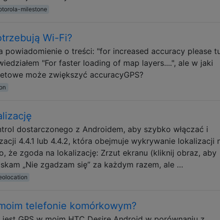
torola-milestone
trzebują Wi-Fi?
powiadomienie o treści: "for increased accuracy please t
iedziałem "For faster loading of map layers....", ale w jaki
rnetowe może zwiększyć accuracyGPS?
on
lizację
trol dostarczonego z Androidem, aby szybko włączać i
cji 4.4.1 lub 4.4.2, która obejmuje wykrywanie lokalizacji 
, że zgoda na lokalizację: Zrzut ekranu (kliknij obraz, aby
iskam „Nie zgadzam się” za każdym razem, ale …
eolocation
 moim telefonie komórkowym?
ny jest GPS w moim HTC Desire Android w porównaniu z