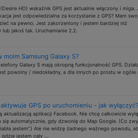
(Desire HD) wskaźnik GPS jest aktualnie włączony i miga. 
ikacja jest odpowiedzialna za korzystanie z GPS? Mam swo
zieć na pewno. Jest zakorzeniony i jestem bardziej niż
lub jakoś tak. Uruchamianie 2.2.
w moim Samsung Galaxy S?
lefony Galaxy S mają okropną funkcjonalność GPS. Działa
jest powolny / niedokładny, a dla innych po prostu w ogóle 
 aktywuje GPS po uruchomieniu - jak wyłączyć
ą aktualizacją aplikacji Facebook. Nie chcę całkowicie wył
a się automatycznie, gdy dzwonię do Map Google. (Co zwy
 diabła jestem”.) Ale nie widzę żadnego ważnego powodu, a
 gdzie jestem cały …