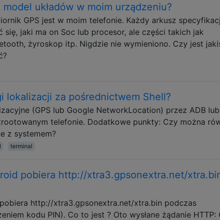
i model układów w moim urządzeniu?
iornik GPS jest w moim telefonie. Każdy arkusz specyfikacji
się, jaki ma on Soc lub procesor, ale części takich jak
etooth, żyroskop itp. Nigdzie nie wymieniono. Czy jest jaki
ć?
 lokalizacji za pośrednictwem Shell?
izacyjne (GPS lub Google NetworkLocation) przez ADB lub
 zrootowanym telefonie. Dodatkowe punkty: Czy można ró
ne z systemem?
l
terminal
id pobiera http://xtra3.gpsonextra.net/xtra.bi
obiera http://xtra3.gpsonextra.net/xtra.bin podczas
eniem kodu PIN). Co to jest ? Oto wysłane żądanie HTTP: