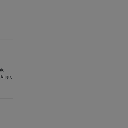
nie
dając,