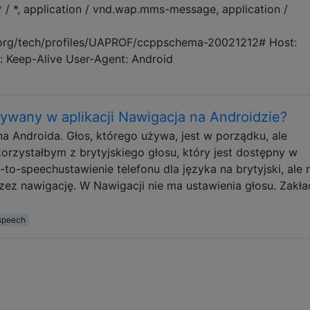
 * / *, application / vnd.wap.mms-message, application /
.org/tech/profiles/UAPROF/ccppschema-20021212# Host:
: Keep-Alive User-Agent: Android
ywany w aplikacji Nawigacja na Androidzie?
a Androida. Głos, którego używa, jest w porządku, ale
orzystałbym z brytyjskiego głosu, który jest dostępny w
-to-speechustawienie telefonu dla języka na brytyjski, ale 
ez nawigację. W Nawigacji nie ma ustawienia głosu. Zakła
-speech