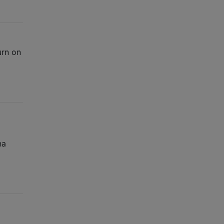
urn on
na