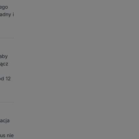
ego
adny i
 aby
łącz
od 12
acja
us nie