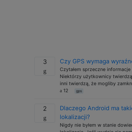
Czy GPS wymaga wyraźneg
3
Czytałem sprzeczne informacje
Niektórzy użytkownicy twierdzą
inni twierdzą, że mogliby zamk
12
gps
Dlaczego Android ma taki
2
lokalizacji?
Nigdy nie byłem w stanie dowied
lokalizację. Jeśli wydaje się pam