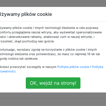
Używamy plików cookie
ne jako gps
żywamy plików cookie i innych technologii śledzenia w celu poprawy
omfortu przeglądania naszej witryny, aby wyświetlać spersonalizowane
a wbudowany odbiornik GPS. GPS to skrót od Global Posi
reści i ukierunkowane reklamy, analizować ruch w naszej witrynie, i
gacji satelitarnej używany głównie do uzyskiwania aktualn
rozumieć, skąd pochodzą nasi goście.
ontynuując, wyrażasz zgodę na korzystanie z plików cookie i innych
echnologii śledzenia oraz potwierdzasz, że masz co najmniej 16 lat lub
p bez połączenia z Internetem?
godę rodzica lub opiekuna.
nie aplikacji innej firmy), który pozwoli mi korzystać z 
ożesz przeczytać szczegóły w naszym
Polityka plików cookie
i
Polityka
em. Nie używam go samochodem, tylko do chodzenia po
rywatności
.
 mógł po prostu skopiować wszystkie dane dotyczące
zdem w celach turystycznych. Aplikacja Mapy Google nie
OK, wejdź na stronę!