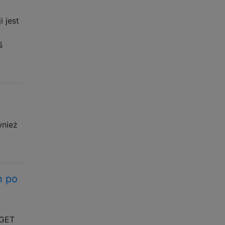
 jest
ś
wnież
n po
 GET