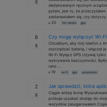
dedykowanym ręcznym urządze
pytam, jest to, że przeczytałem
zastanawiałem się, czy dotycz
20
htc-desire
gps
Czy mogę wyłączyć Wi-Fi,
8
Chciałbym, aby mój telefon z A
oszczędzać baterię, i włączał j
Wi-Fi Wyłącz GPS Używaj tylko 
wykrywania bezczynności. Byłb
rano …
19
wi-fi
gps
automation
Jak sprawdzić, która apl
2
Ciągle widzę ikonę Wyszukiwanie
próbuje uzyskać dostęp do mojej
wszystkie zasugerowałem Częśc