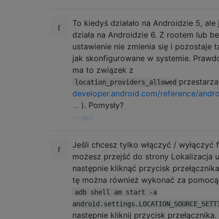
To kiedyś działało na Androidzie 5, ale 
działa na Androidzie 6. Z rootem lub b
ustawienie nie zmienia się i pozostaje 
jak skonfigurowane w systemie. Praw
ma to związek z
przestarza
location_providers_allowed
developer.android.com/reference/andro
…
). Pomysły?
—
gw0,
Jeśli chcesz tylko włączyć / wyłączyć 
możesz przejść do strony Lokalizacja u
następnie kliknąć przycisk przełącznik
tę można również wykonać za pomocą 
adb shell am start -a
android.settings.LOCATION_SOURCE_SETT
następnie kliknij przycisk przełącznika.