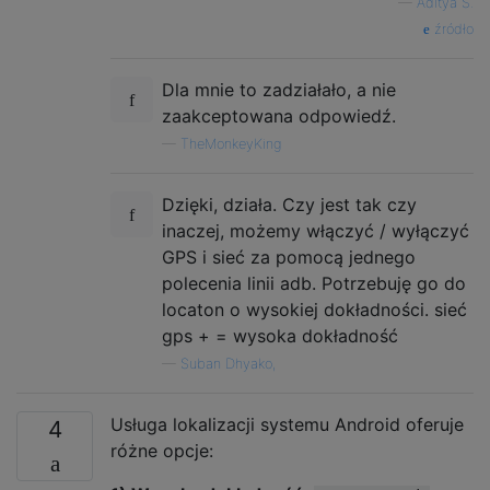
—
Aditya S.
źródło
Dla mnie to zadziałało, a nie
zaakceptowana odpowiedź.
—
TheMonkeyKing
Dzięki, działa. Czy jest tak czy
inaczej, możemy włączyć / wyłączyć
GPS i sieć za pomocą jednego
polecenia linii adb. Potrzebuję go do
locaton o wysokiej dokładności. sieć
gps + = wysoka dokładność
—
Suban Dhyako,
Usługa lokalizacji systemu Android oferuje
4
różne opcje: