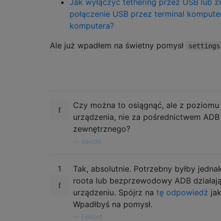
Jak wyłączyć tethering przez USB lub z
połączenie USB przez terminal komputer
komputera?
Ale już wpadłem na świetny pomysł
settings
Czy można to osiągnąć, ale z poziomu 
urządzenia, nie za pośrednictwem AD
zewnętrznego?
—
davide
1
Tak, absolutnie. Potrzebny byłby jedna
roota lub bezprzewodowy ADB działaj
urządzeniu. Spójrz na
tę odpowiedź
jak
Wpadłbyś na pomysł.
—
Firelord