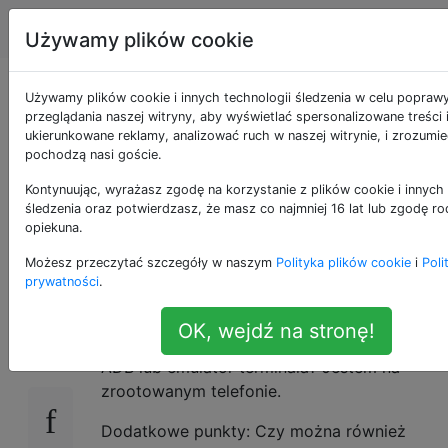
Android
Tagi
Account
Używamy plików cookie
Czy można włączyć
Używamy plików cookie i innych technologii śledzenia w celu popraw
przeglądania naszej witryny, aby wyświetlać spersonalizowane treści 
ukierunkowane reklamy, analizować ruch w naszej witrynie, i zrozumie
Usługi lokalizacji za
pochodzą nasi goście.
pośrednictwem
Kontynuując, wyrażasz zgodę na korzystanie z plików cookie i innych 
śledzenia oraz potwierdzasz, że masz co najmniej 16 lat lub zgodę ro
opiekuna.
Shell?
Możesz przeczytać szczegóły w naszym
Polityka plików cookie
i
Poli
prywatności
.
Czy można włączyć usługi lokalizacyjne
14
OK, wejdź na stronę!
(GPS lub Google NetworkLocation) przez
ADB lub emulator terminala? Jestem na
zrootowanym telefonie.
Dodatkowe punkty: Czy można również