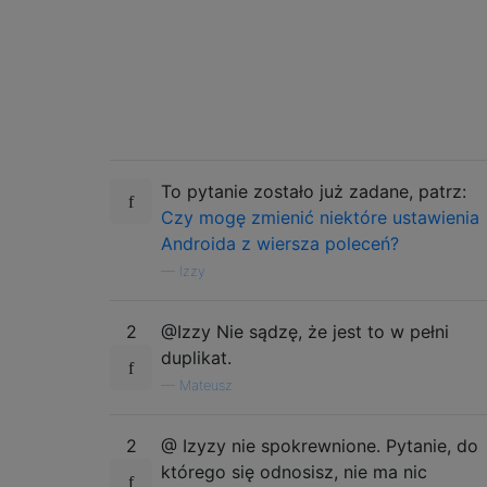
To pytanie zostało już zadane, patrz:
Czy mogę zmienić niektóre ustawienia
Androida z wiersza poleceń?
—
Izzy
2
@Izzy Nie sądzę, że jest to w pełni
duplikat.
—
Mateusz
2
@ Izyzy nie spokrewnione. Pytanie, do
którego się odnosisz, nie ma nic