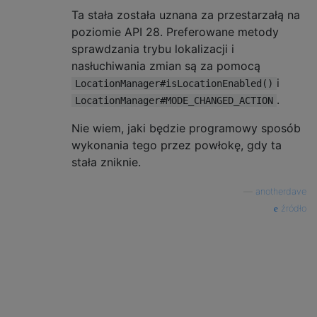
Ta stała została uznana za przestarzałą na
poziomie API 28. Preferowane metody
sprawdzania trybu lokalizacji i
nasłuchiwania zmian są za pomocą
i
LocationManager#isLocationEnabled()
.
LocationManager#MODE_CHANGED_ACTION
Nie wiem, jaki będzie programowy sposób
wykonania tego przez powłokę, gdy ta
stała zniknie.
—
anotherdave
źródło