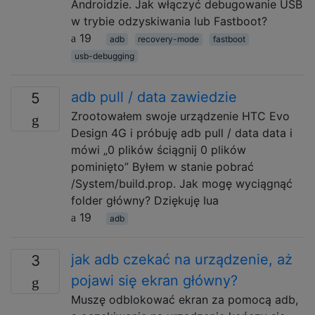
Androidzie. Jak włączyć debugowanie USB
w trybie odzyskiwania lub Fastboot?
19
adb
recovery-mode
fastboot
usb-debugging
adb pull / data zawiedzie
5
Zrootowałem swoje urządzenie HTC Evo
Design 4G i próbuję adb pull / data data i
mówi „0 plików ściągnij 0 plików
pominięto” Byłem w stanie pobrać
/System/build.prop. Jak mogę wyciągnąć
folder główny? Dziękuję Iua
19
adb
jak adb czekać na urządzenie, aż
3
pojawi się ekran główny?
Muszę odblokować ekran za pomocą adb,