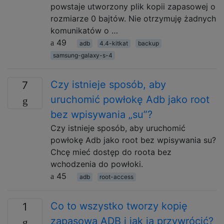
powstaje utworzony plik kopii zapasowej o
rozmiarze 0 bajtów. Nie otrzymuję żadnych
komunikatów o …
49
adb
4.4-kitkat
backup
samsung-galaxy-s-4
Czy istnieje sposób, aby
7
uruchomić powłokę Adb jako root
bez wpisywania „su”?
Czy istnieje sposób, aby uruchomić
powłokę Adb jako root bez wpisywania su?
Chcę mieć dostęp do roota bez
wchodzenia do powłoki.
45
adb
root-access
Co to wszystko tworzy kopię
1
zapasową ADB i jak ją przywrócić?