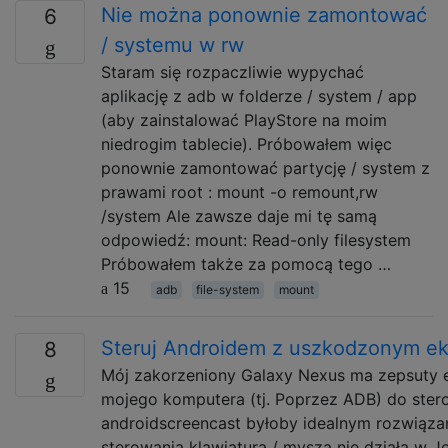
Nie można ponownie zamontować
6
/ systemu w rw
Staram się rozpaczliwie wypychać
aplikację z adb w folderze / system / app
(aby zainstalować PlayStore na moim
niedrogim tablecie). Próbowałem więc
ponownie zamontować partycję / system z
prawami root : mount -o remount,rw
/system Ale zawsze daje mi tę samą
odpowiedź: mount: Read-only filesystem
Próbowałem także za pomocą tego …
15
adb
file-system
mount
Steruj Androidem z uszkodzonym e
8
Mój zakorzeniony Galaxy Nexus ma zepsuty 
mojego komputera (tj. Poprzez ADB) do ster
androidscreencast byłoby idealnym rozwiązan
sterowania klawiaturą / myszą nie działa w J