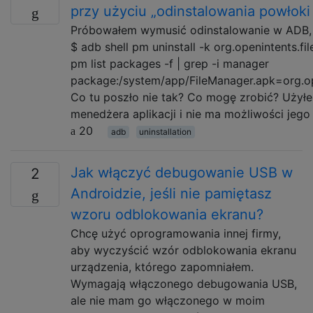
przy użyciu „odinstalowania powłoki
Próbowałem wymusić odinstalowanie w ADB, a
$ adb shell pm uninstall -k org.openintents.fi
pm list packages -f | grep -i manager
package:/system/app/FileManager.apk=org.op
Co tu poszło nie tak? Co mogę zrobić? Uży
menedżera aplikacji i nie ma możliwości jego 
20
adb
uninstallation
Jak włączyć debugowanie USB w
2
Androidzie, jeśli nie pamiętasz
wzoru odblokowania ekranu?
Chcę użyć oprogramowania innej firmy,
aby wyczyścić wzór odblokowania ekranu
urządzenia, którego zapomniałem.
Wymagają włączonego debugowania USB,
ale nie mam go włączonego w moim