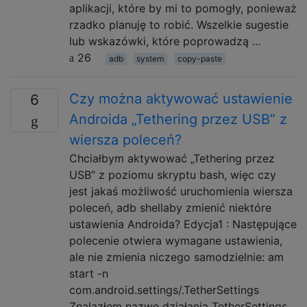
aplikacji, które by mi to pomogły, ponieważ
rzadko planuję to robić. Wszelkie sugestie
lub wskazówki, które poprowadzą …
26
adb
system
copy-paste
Czy można aktywować ustawienie
6
Androida „Tethering przez USB” z
wiersza poleceń?
Chciałbym aktywować „Tethering przez
USB” z poziomu skryptu bash, więc czy
jest jakaś możliwość uruchomienia wiersza
poleceń, adb shellaby zmienić niektóre
ustawienia Androida? Edycja1 : Następujące
polecenie otwiera wymagane ustawienia,
ale nie zmienia niczego samodzielnie: am
start -n
com.android.settings/.TetherSettings
Znalazłem nazwę działania TetherSettings