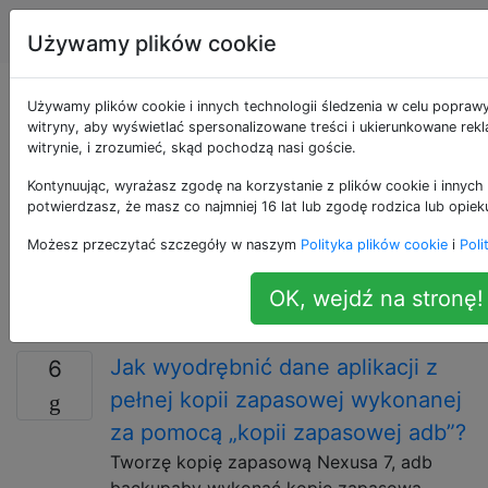
Android
Tagi
Account
Używamy plików cookie
Pytania otagowane
Używamy plików cookie i innych technologii śledzenia w celu popraw
witryny, aby wyświetlać spersonalizowane treści i ukierunkowane rek
witrynie, i zrozumieć, skąd pochodzą nasi goście.
jako adb
Kontynuując, wyrażasz zgodę na korzystanie z plików cookie i innych 
potwierdzasz, że masz co najmniej 16 lat lub zgodę rodzica lub opiek
W przypadku problemów specyficznych dla systemu
Android Debug Bridge (adb): narzędzie wiersza
Możesz przeczytać szczegóły w naszym
Polityka plików cookie
i
Poli
polecenia do interakcji z urządzeniami z Androidem i
instancjami emulatorów. Zobacz wiki z pełnym tagiem,
OK, wejdź na stronę!
aby uzyskać szczegółowe informacje i wskazówki.
Jak wyodrębnić dane aplikacji z
6
pełnej kopii zapasowej wykonanej
za pomocą „kopii zapasowej adb”?
Tworzę kopię zapasową Nexusa 7, adb
backupaby wykonać kopię zapasową