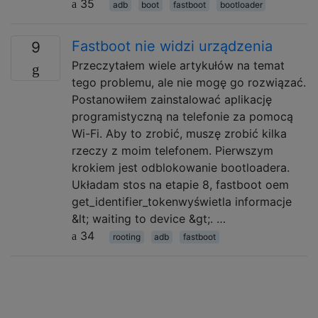
35
adb
boot
fastboot
bootloader
Fastboot nie widzi urządzenia
9
Przeczytałem wiele artykułów na temat
tego problemu, ale nie mogę go rozwiązać.
Postanowiłem zainstalować aplikację
programistyczną na telefonie za pomocą
Wi-Fi. Aby to zrobić, muszę zrobić kilka
rzeczy z moim telefonem. Pierwszym
krokiem jest odblokowanie bootloadera.
Układam stos na etapie 8, fastboot oem
get_identifier_tokenwyświetla informacje
&lt; waiting to device &gt;. …
34
rooting
adb
fastboot