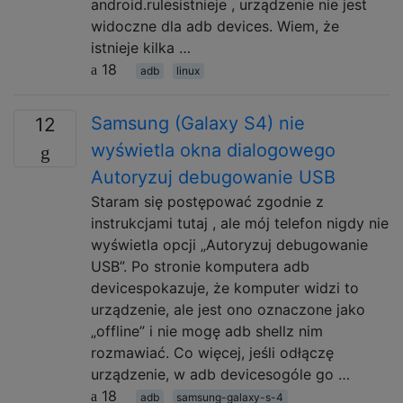
android.rulesistnieje , urządzenie nie jest
widoczne dla adb devices. Wiem, że
istnieje kilka …
18
adb
linux
Samsung (Galaxy S4) nie
12
wyświetla okna dialogowego
Autoryzuj debugowanie USB
Staram się postępować zgodnie z
instrukcjami tutaj , ale mój telefon nigdy nie
wyświetla opcji „Autoryzuj debugowanie
USB”. Po stronie komputera adb
devicespokazuje, że komputer widzi to
urządzenie, ale jest ono oznaczone jako
„offline” i nie mogę adb shellz nim
rozmawiać. Co więcej, jeśli odłączę
urządzenie, w adb devicesogóle go …
18
adb
samsung-galaxy-s-4