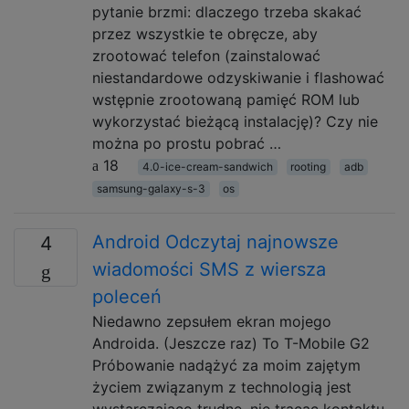
pytanie brzmi: dlaczego trzeba skakać
przez wszystkie te obręcze, aby
zrootować telefon (zainstalować
niestandardowe odzyskiwanie i flashować
wstępnie zrootowaną pamięć ROM lub
wykorzystać bieżącą instalację)? Czy nie
można po prostu pobrać …
18
4.0-ice-cream-sandwich
rooting
adb
samsung-galaxy-s-3
os
Android Odczytaj najnowsze
4
wiadomości SMS z wiersza
poleceń
Niedawno zepsułem ekran mojego
Androida. (Jeszcze raz) To T-Mobile G2
Próbowanie nadążyć za moim zajętym
życiem związanym z technologią jest
wystarczająco trudne, nie tracąc kontaktu