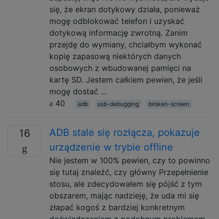
się, że ekran dotykowy działa, ponieważ
mogę odblokować telefon i uzyskać
dotykową informację zwrotną. Zanim
przejdę do wymiany, chciałbym wykonać
kopię zapasową niektórych danych
osobowych z wbudowanej pamięci na
kartę SD. Jestem całkiem pewien, że jeśli
mogę dostać …
40
adb
usb-debugging
broken-screen
ADB stale się rozłącza, pokazuje
16
urządzenie w trybie offline
Nie jestem w 100% pewien, czy to powinno
się tutaj znaleźć, czy główny Przepełnienie
stosu, ale zdecydowałem się pójść z tym
obszarem, mając nadzieję, że uda mi się
złapać kogoś z bardziej konkretnym
doświadczeniem z podobnym problemem.