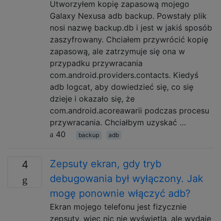
Utworzyłem kopię zapasową mojego
Galaxy Nexusa adb backup. Powstały plik
nosi nazwę backup.db i jest w jakiś sposób
zaszyfrowany. Chciałem przywrócić kopię
zapasową, ale zatrzymuje się ona w
przypadku przywracania
com.android.providers.contacts. Kiedyś
adb logcat, aby dowiedzieć się, co się
dzieje i okazało się, że
com.android.acoreawarii podczas procesu
przywracania. Chciałbym uzyskać …
40
backup
adb
Zepsuty ekran, gdy tryb
4
debugowania był wyłączony. Jak
mogę ponownie włączyć adb?
Ekran mojego telefonu jest fizycznie
zepsuty, więc nic nie wyświetla, ale wydaje