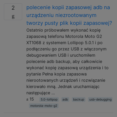
polecenie kopii zapasowej adb na
2
urządzeniu niezrootowanym
tworzy pusty plik kopii zapasowej?
Ostatnio próbowałem wykonać kopię
zapasową telefonu Motorola Moto G2
XT1068 z systemem Lollipop 5.0.1 i po
podłączeniu go przez USB z włączonym
debugowaniem USB i uruchomiłem
polecenie adb backup, aby całkowicie
wykonać kopię zapasową urządzenia i to
pytanie Pełna kopia zapasowa
nierootowanych urządzeń i rozwiązanie
kierowało mną. Jednak uruchamiając
następujące …
15
5.0-lollipop
adb
backup
usb-debugging
motorola-moto-g2