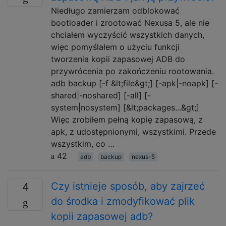
Niedługo zamierzam odblokować
bootloader i zrootować Nexusa 5, ale nie
chciałem wyczyścić wszystkich danych,
więc pomyślałem o użyciu funkcji
tworzenia kopii zapasowej ADB do
przywrócenia po zakończeniu rootowania.
adb backup [-f &lt;file&gt;] [-apk|-noapk] [-
shared|-noshared] [-all] [-
system|nosystem] [&lt;packages...&gt;]
Więc zrobiłem pełną kopię zapasową, z
apk, z udostępnionymi, wszystkimi. Przede
wszystkim, co …
42
adb
backup
nexus-5
Czy istnieje sposób, aby zajrzeć
4
do środka i zmodyfikować plik
kopii zapasowej adb?