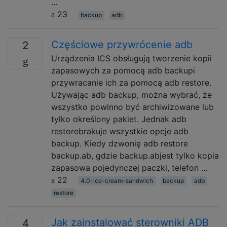
…
23
backup
adb
Częściowe przywrócenie adb
2
Urządzenia ICS obsługują tworzenie kopii
zapasowych za pomocą adb backupi
przywracanie ich za pomocą adb restore.
Używając adb backup, można wybrać, że
wszystko powinno być archiwizowane lub
tylko określony pakiet. Jednak adb
restorebrakuje wszystkie opcje adb
backup. Kiedy dzwonię adb restore
backup.ab, gdzie backup.abjest tylko kopia
zapasowa pojedynczej paczki, telefon …
22
4.0-ice-cream-sandwich
backup
adb
restore
Jak zainstalować sterowniki ADB
4