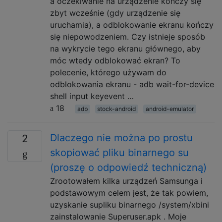
a oczekiwanie na urządzenie kończy się
zbyt wcześnie (gdy urządzenie się
uruchamia), a odblokowanie ekranu kończy
się niepowodzeniem. Czy istnieje sposób
na wykrycie tego ekranu głównego, aby
móc wtedy odblokować ekran? To
polecenie, którego używam do
odblokowania ekranu - adb wait-for-device
shell input keyevent …
18
adb
stock-android
android-emulator
Dlaczego nie można po prostu
2
skopiować pliku binarnego su
(proszę o odpowiedź techniczną)
Zrootowałem kilka urządzeń Samsunga i
podstawowym celem jest, że tak powiem,
uzyskanie supliku binarnego /system/xbini
zainstalowanie Superuser.apk . Moje