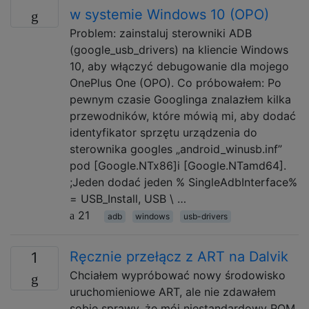
w systemie Windows 10 (OPO)
Problem: zainstaluj sterowniki ADB
(google_usb_drivers) na kliencie Windows
10, aby włączyć debugowanie dla mojego
OnePlus One (OPO). Co próbowałem: Po
pewnym czasie Googlinga znalazłem kilka
przewodników, które mówią mi, aby dodać
identyfikator sprzętu urządzenia do
sterownika googles „android_winusb.inf”
pod [Google.NTx86]i [Google.NTamd64].
;Jeden dodać jeden % SingleAdbInterface%
= USB_Install, USB \ …
21
adb
windows
usb-drivers
Ręcznie przełącz z ART na Dalvik
1
Chciałem wypróbować nowy środowisko
uruchomieniowe ART, ale nie zdawałem
sobie sprawy, że mój niestandardowy ROM