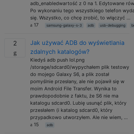
adb_enabledwartość z 0 na 1. Edytowane rów
Po wykonaniu tego wszystkiego telefon wydaj
się. Wszystko, co chcę zrobić, to włączyć …
17
samsung-galaxy-s-3
adb
usb-debugging
b
Jak używać ADB do wyświetlania
2
zdalnych katalogów?
Kiedyś adb push lol.png
/storage/sdcard0/wypychałem plik testowy
do mojego Galaxy S6, a plik został
pomyślnie przesłany, ale nie pojawił się w
moim Android File Transfer. Wynika to
prawdopodobnie z faktu, że S6 nie ma
katalogu sdcard0. Lubię usunąć plik, który
przesłałem (i katalog sdcard0, który
przypadkowo utworzyłem. Ale nie wiem, …
15
adb