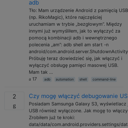
adb
Tło: Mam urządzenie Android z pamięcią USB
(np. RikoMagic), które najczęściej
uruchamiam w trybie „bezgłowym”. Między
innymi już wymyśliłem, jak to wyłączyć za
pomocą kombinacji adb i wewnętrznego
polecenia „am”: adb shell am start -n
android/com.android.server.ShutdownActivity
Próbuję teraz dowiedzieć się, jak włączyć i
wyłączyć obsługę pamięci masowej USB.
Mam tak …
17
adb
automation
shell
command-line
Czy mogę włączyć debugowanie US
2
Posiadam Samsunga Galaxy S3, wyświetlacz 
USB również wyłączone. Jak mogę to włączy
Zrobiłem już te kroki:
data/data/com.android.providers.settings/da