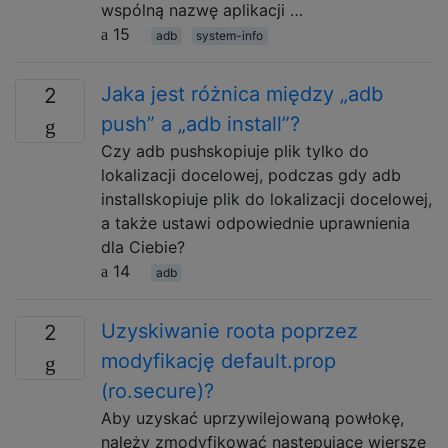
wspólną nazwę aplikacji …
15
adb
system-info
Jaka jest różnica między „adb
2
push” a „adb install”?
Czy adb pushskopiuje plik tylko do
lokalizacji docelowej, podczas gdy adb
installskopiuje plik do lokalizacji docelowej,
a także ustawi odpowiednie uprawnienia
dla Ciebie?
14
adb
Uzyskiwanie roota poprzez
2
modyfikację default.prop
(ro.secure)?
Aby uzyskać uprzywilejowaną powłokę,
należy zmodyfikować następujące wiersze