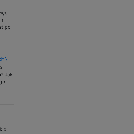
więc
am
st po
ch?
o
h? Jak
ego
kle