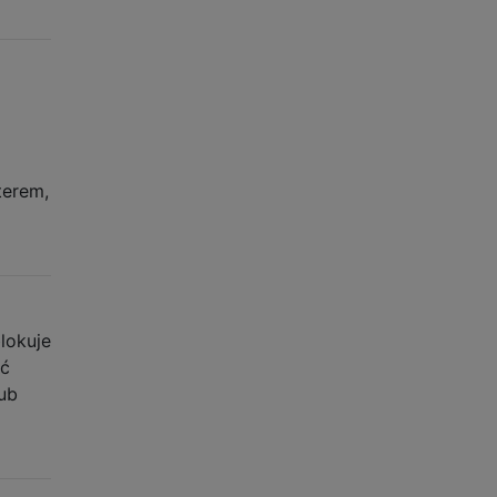
terem,
lokuje
yć
ub