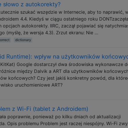
 słowo z autokorekty?
ecznie szukać wszędzie w Internecie, aby to naprawić, 
ndroidem 4.4. Kiedyś w ciągu ostatniego roku DONTzaczęł
 opcjach autokorekty. IIRC, zaczął pojawiać się natychmia
o (myślę, że wersja 4.3). Zrzut ekranu: Nie …
orrect
dictionary
oid Runtime): wpływ na użytkowników końcowy
 KitKat) Google dostarczył dwa środowiska wykonawcze d
są różnice między Dalvik a ART dla użytkowników końcowyc
ów końcowych? Czy jest jakiś konkretny powód, dla któr
owisko uruchomieniowe ART?
em z Wi-Fi (tablet z Androidem)
iała poprawnie, ponieważ po kilku dniach od aktualizacji
a. Opis problemu Problem jest raczej niespójny. Wi-Fi zwy