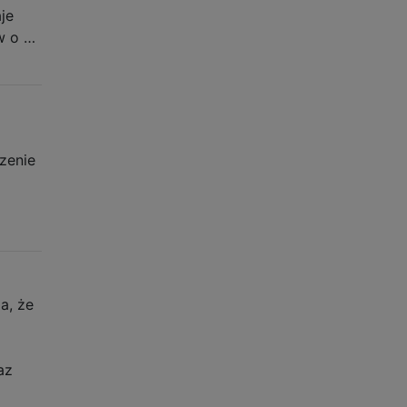
je
w o …
zenie
 że ​​
az