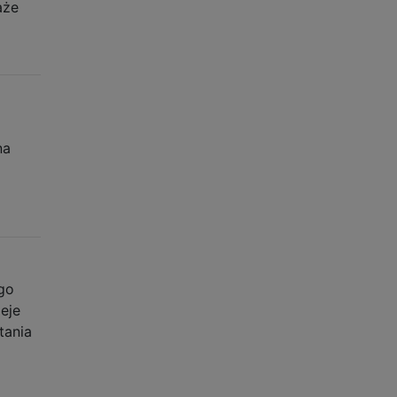
aże
na
go
eje
tania