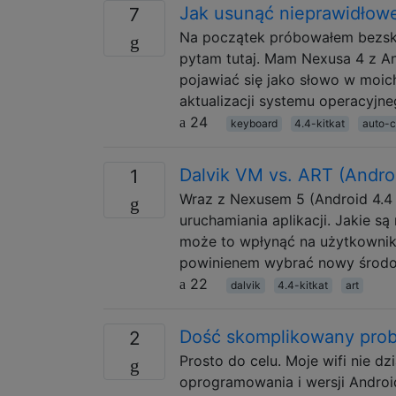
Jak usunąć nieprawidłowe
7
Na początek próbowałem bezskut
pytam tutaj. Mam Nexusa 4 z A
pojawiać się jako słowo w moich
aktualizacji systemu operacyjneg
24
keyboard
4.4-kitkat
auto-c
Dalvik VM vs. ART (Andr
1
Wraz z Nexusem 5 (Android 4.4
uruchamiania aplikacji. Jakie 
może to wpłynąć na użytkownik
powinienem wybrać nowy środ
22
dalvik
4.4-kitkat
art
Dość skomplikowany probl
2
Prosto do celu. Moje wifi nie dz
oprogramowania i wersji Android