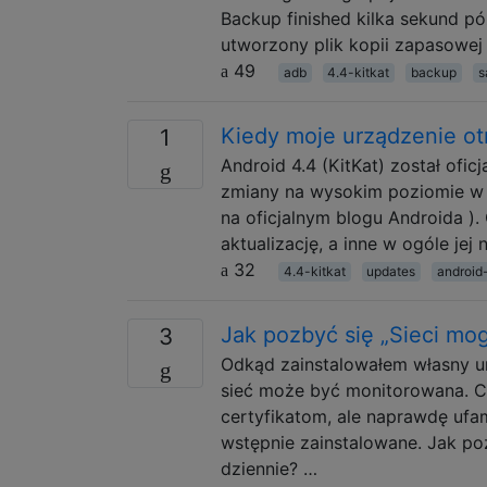
Backup finished kilka sekund p
utworzony plik kopii zapasowej
49
adb
4.4-kitkat
backup
s
Kiedy moje urządzenie otr
1
Android 4.4 (KitKat) został ofi
zmiany na wysokim poziomie w Ki
na oficjalnym blogu Androida ).
aktualizację, a inne w ogóle je
32
4.4-kitkat
updates
android
Jak pozbyć się „Sieci mo
3
Odkąd zainstalowałem własny urz
sieć może być monitorowana. Cóż
certyfikatom, ale naprawdę ufam
wstępnie zainstalowane. Jak poz
dziennie? …