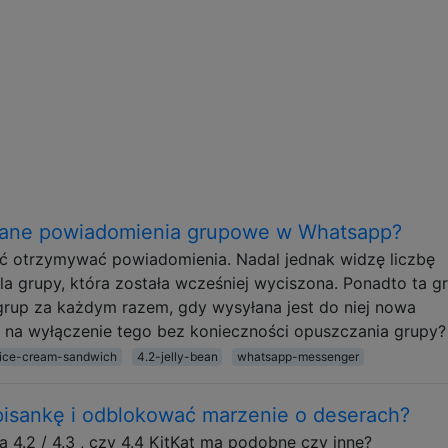
tane powiadomienia grupowe w Whatsapp?
ać otrzymywać powiadomienia. Nadal jednak widzę liczbę
a grupy, która została wcześniej wyciszona. Ponadto ta g
y grup za każdym razem, gdy wysyłana jest do niej nowa
 na wyłączenie tego bez konieczności opuszczania grupy?
ice-cream-sandwich
4.2-jelly-bean
whatsapp-messenger
pisankę i odblokować marzenie o deserach?
 4.2 / 4.3 , czy 4.4 KitKat ma podobne czy inne?