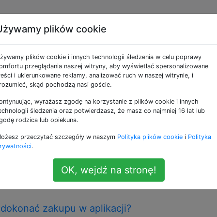
Używamy plików cookie
e jako 4.4-kitkat
żywamy plików cookie i innych technologii śledzenia w celu poprawy
omfortu przeglądania naszej witryny, aby wyświetlać spersonalizowane
e Twoje pytanie dotyczy Androida 4.4 - dziewiątej publicz
reści i ukierunkowane reklamy, analizować ruch w naszej witrynie, i
 2013 r.
rozumieć, skąd pochodzą nasi goście.
ontynuując, wyrażasz zgodę na korzystanie z plików cookie i innych
u w systemie Windows na telefonie z systemem
echnologii śledzenia oraz potwierdzasz, że masz co najmniej 16 lat lub
 USB
godę rodzica lub opiekuna.
romax Unite 2 - A106 ). Mam w domu komputer z systeme
ożesz przeczytać szczegóły w naszym
Polityka plików cookie
i
Polityka
owe łącze internetowe o dużej prędkości. Nie mam route
rywatności
.
stępu. Chcę po prostu korzystać z połączenia interneto
róbowałem wielu metod, ale żadna nie wydaje …
OK, wejdź na stronę!
-tether
usb-tethering
 dokonać zakupu w aplikacji?