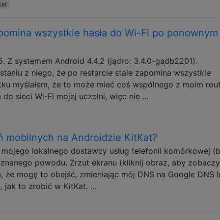
kat
pomina wszystkie hasła do Wi-Fi po ponownym
. Z systemem Android 4.4.2 (jądro: 3.4.0-gadb2201).
aniu z niego, że po restarcie stale zapomina wszystkie
ątku myślałem, że to może mieć coś wspólnego z moim rou
do sieci Wi-Fi mojej uczelni, więc nie …
 mobilnych na Androidzie KitKat?
 mojego lokalnego dostawcy usług telefonii komórkowej (b
eznanego powodu. Zrzut ekranu (kliknij obraz, aby zobacz
, że mogę to obejść, zmieniając mój DNS na Google DNS l
 jak to zrobić w KitKat. …