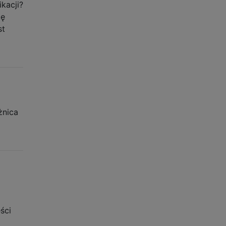
kacji?
tę
st
żnica
ści