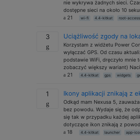
nie wykrywa żadnych sieci. Cza
dostępne sieci na około 10 seku
21
wi-fi
4.4-kitkat
root-access
Uciążliwość zgody na loka
3
Korzystam z widżetu Power Con
wyłączać GPS. Od czasu aktualiza
podstawie WiFi, dręczyło mnie to
zobaczyć większy wariant) Nac
21
4.4-kitkat
gps
widgets
g
Ikony aplikacji znikają z 
1
Odkąd mam Nexusa 5, zauważam,
bez powodu. Wydaje się, że odpo
się tak w przypadku każdej aplik
dotyczące ikon znikają z powodu
18
4.4-kitkat
launcher
app-ico