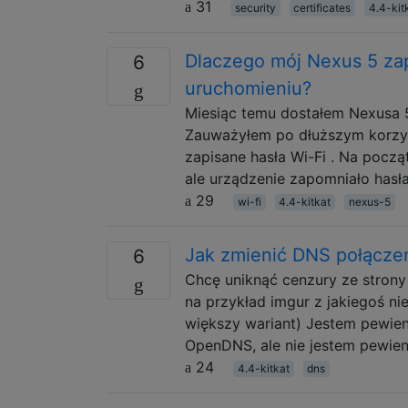
31
security
certificates
4.4-kit
Dlaczego mój Nexus 5 za
6
uruchomieniu?
Miesiąc temu dostałem Nexusa 5
Zauważyłem po dłuższym korzyst
zapisane hasła Wi-Fi . Na pocz
ale urządzenie zapomniało hasła 
29
wi-fi
4.4-kitkat
nexus-5
Jak zmienić DNS połączeń
6
Chcę uniknąć cenzury ze strony
na przykład imgur z jakiegoś ni
większy wariant) Jestem pewien
OpenDNS, ale nie jestem pewien,
24
4.4-kitkat
dns