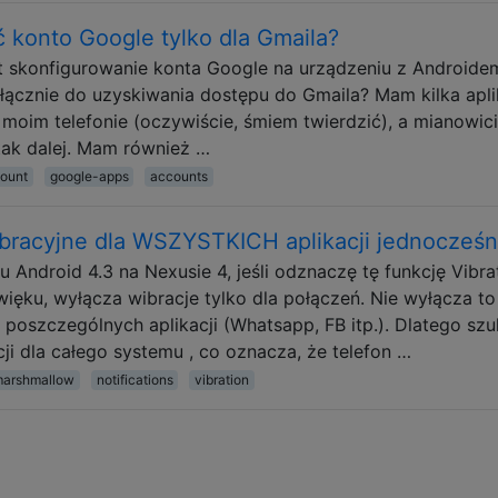
konto Google tylko dla Gmaila?
st skonfigurowanie konta Google na urządzeniu z Androide
łącznie do uzyskiwania dostępu do Gmaila? Mam kilka apli
moim telefonie (oczywiście, śmiem twierdzić), a mianowic
 tak dalej. Mam również …
ount
google-apps
accounts
bracyjne dla WSZYSTKICH aplikacji jednocześn
Android 4.3 na Nexusie 4, jeśli odznaczę tę funkcję Vibra
ięku, wyłącza wibracje tylko dla połączeń. Nie wyłącza to
 poszczególnych aplikacji (Whatsapp, FB itp.). Dlatego sz
i dla całego systemu , co oznacza, że ​​telefon …
marshmallow
notifications
vibration