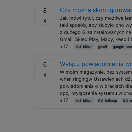
Czy można skonfigurować 
8
Jak mówi tytuł, czy możliwe je
taki sposób, aby służyło ono wy
z dużego G zainstalowanych na 
Gmail, Sklep Play, Mapy, Keep i
17
4.4-kitkat
gmail
google-acc
Wyłącz powiadomienia wi
6
W moim magazynie, bez systemu 
when ringingw Ustawieniach dźw
powiadomienia o wibracjach dla
opcji wyłączenia systemu wibracj
17
4.4-kitkat
5.0-lollipop
6.0-