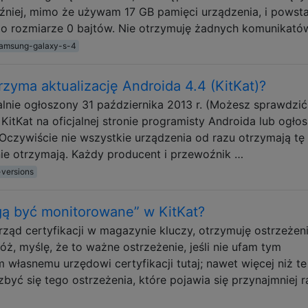
óźniej, mimo że używam 17 GB pamięci urządzenia, i powsta
 o rozmiarze 0 bajtów. Nie otrzymuję żadnych komunikató
amsung-galaxy-s-4
zyma aktualizację Androida 4.4 (KitKat)?
cjalnie ogłoszony 31 października 2013 r. (Możesz sprawdzić
tKat na oficjalnej stronie programisty Androida lub ogłos
 Oczywiście nie wszystkie urządzenia od razu otrzymają tę
j nie otrzymają. Każdy producent i przewoźnik …
-versions
gą być monitorowane” w KitKat?
ąd certyfikacji w magazynie kluczy, otrzymuję ostrzeżenia,
, myślę, że to ważne ostrzeżenie, jeśli nie ufam tym
 własnemu urzędowi certyfikacji tutaj; nawet więcej niż te
być się tego ostrzeżenia, które pojawia się przynajmniej r