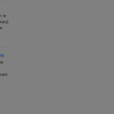
m w
kacji
ie
ie
te
ukam