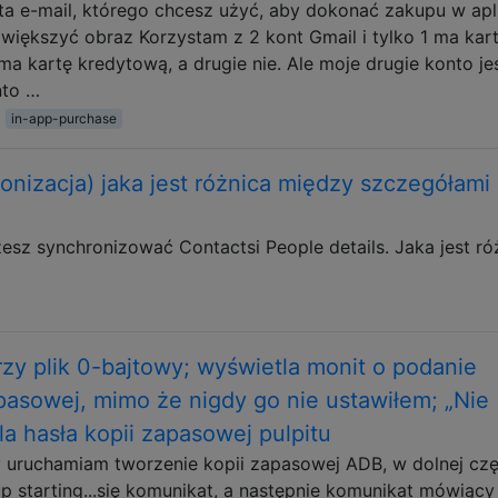
ta e-mail, którego chcesz użyć, aby dokonać zakupu w apli
powiększyć obraz Korzystam z 2 kont Gmail i tylko 1 ma kar
 kartę kredytową, a drugie nie. Ale moje drugie konto je
nto …
in-app-purchase
nizacja) jaka jest różnica między szczegółami
z synchronizować Contactsi People details. Jaka jest ró
y plik 0-bajtowy; wyświetla monit o podanie
pasowej, mimo że nigdy go nie ustawiłem; „Nie
la hasła kopii zapasowej pulpitu
 uruchamiam tworzenie kopii zapasowej ADB, w dolnej czę
 starting...się komunikat, a następnie komunikat mówiący