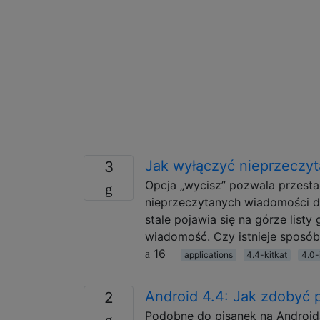
Jak wyłączyć nieprzeczy
3
Opcja „wycisz” pozwala przest
nieprzeczytanych wiadomości dl
stale pojawia się na górze list
wiadomość. Czy istnieje sposób
16
applications
4.4-kitkat
4.0-
Android 4.4: Jak zdobyć 
2
Podobne do pisanek na Androida