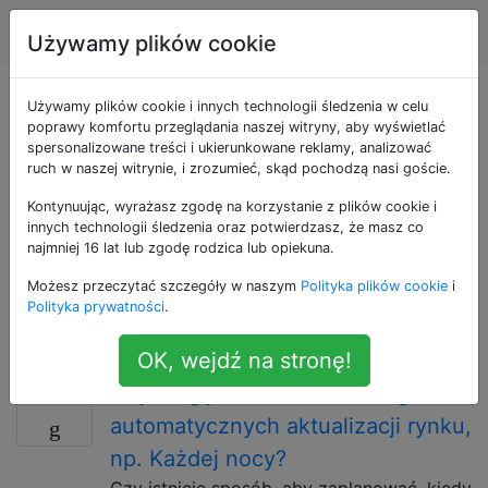
Android
Tagi
Account
Używamy plików cookie
Pytania otagowane
Używamy plików cookie i innych technologii śledzenia w celu
poprawy komfortu przeglądania naszej witryny, aby wyświetlać
spersonalizowane treści i ukierunkowane reklamy, analizować
jako application-
ruch w naszej witrynie, i zrozumieć, skąd pochodzą nasi goście.
autoupdate
Kontynuując, wyrażasz zgodę na korzystanie z plików cookie i
innych technologii śledzenia oraz potwierdzasz, że masz co
najmniej 16 lat lub zgodę rodzica lub opiekuna.
Automatyczne aktualizacje aplikacji są oferowane np.
Możesz przeczytać szczegóły w naszym
Polityka plików cookie
i
Przez Google Play: gdy tylko aktualizacja będzie
Polityka prywatności
.
dostępna, możesz ją automatycznie zainstalować na
swoim urządzeniu
OK, wejdź na stronę!
Czy mogę ustawić harmonogram
5
automatycznych aktualizacji rynku,
np. Każdej nocy?
Czy istnieje sposób, aby zaplanować, kiedy