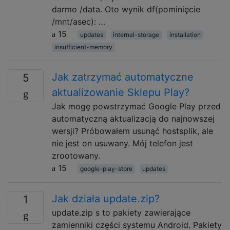
darmo /data. Oto wynik df(pominięcie
/mnt/asec): …
15
updates
internal-storage
installation
insufficient-memory
Jak zatrzymać automatyczne
5
aktualizowanie Sklepu Play?
Jak mogę powstrzymać Google Play przed
automatyczną aktualizacją do najnowszej
wersji? Próbowałem usunąć hostsplik, ale
nie jest on usuwany. Mój telefon jest
zrootowany.
15
google-play-store
updates
Jak działa update.zip?
1
update.zip s to pakiety zawierające
zamienniki części systemu Android. Pakiety