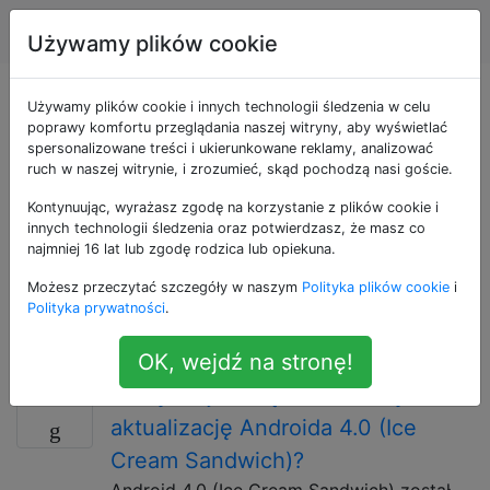
Android
Tagi
Account
Używamy plików cookie
Pytania otagowane
Używamy plików cookie i innych technologii śledzenia w celu
poprawy komfortu przeglądania naszej witryny, aby wyświetlać
spersonalizowane treści i ukierunkowane reklamy, analizować
jako updates
ruch w naszej witrynie, i zrozumieć, skąd pochodzą nasi goście.
Kontynuując, wyrażasz zgodę na korzystanie z plików cookie i
Aktualizacje systemu operacyjnego lub aplikacji.
innych technologii śledzenia oraz potwierdzasz, że masz co
Upewnij się, że używasz tagu najbliższego pasującego
najmniej 16 lat lub zgodę rodzica lub opiekuna.
do Twojego problemu, użyj np. „Ota-update”,
Możesz przeczytać szczegóły w naszym
Polityka plików cookie
i
„application-autoupdate” lub „rom-flashing”, jeśli lepiej
Polityka prywatności
.
pasują. Zobacz pełną tag wiki, aby uzyskać więcej
informacji i pierwszej pomocy.
OK, wejdź na stronę!
Kiedy moje urządzenie otrzyma
2
aktualizację Androida 4.0 (Ice
Cream Sandwich)?
Android 4.0 (Ice Cream Sandwich) został