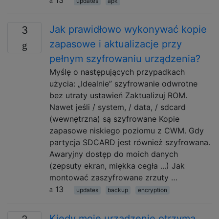
updates
apk
Jak prawidłowo wykonywać kopie
3
zapasowe i aktualizacje przy
pełnym szyfrowaniu urządzenia?
Myślę o następujących przypadkach
użycia: „Idealnie” szyfrowanie odwrotne
bez utraty ustawień Zaktualizuj ROM.
Nawet jeśli / system, / data, / sdcard
(wewnętrzna) są szyfrowane Kopie
zapasowe niskiego poziomu z CWM. Gdy
partycja SDCARD jest również szyfrowana.
Awaryjny dostęp do moich danych
(zepsuty ekran, miękka cegła ...) Jak
montować zaszyfrowane zrzuty …
13
updates
backup
encryption
Kiedy moje urządzenie otrzyma