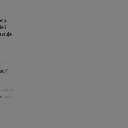
nu i
e i
estuje
cji”
—
aspitzer
źródło