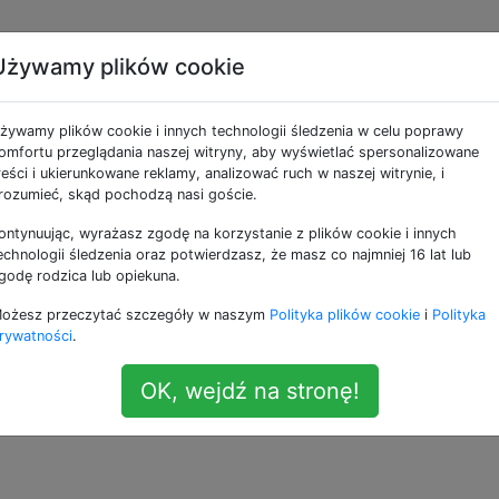
Używamy plików cookie
ić harmonogram
żywamy plików cookie i innych technologii śledzenia w celu poprawy
ktualizacji rynku, np.
omfortu przeglądania naszej witryny, aby wyświetlać spersonalizowane
reści i ukierunkowane reklamy, analizować ruch w naszej witrynie, i
rozumieć, skąd pochodzą nasi goście.
ontynuując, wyrażasz zgodę na korzystanie z plików cookie i innych
echnologii śledzenia oraz potwierdzasz, że masz co najmniej 16 lat lub
godę rodzica lub opiekuna.
ować, kiedy Market zaktualizuje moje zainstalowane aplika
ożesz przeczytać szczegóły w naszym
Polityka plików cookie
i
Polityka
o późno każdej nocy, w ten sposób nie będę musiał się ni
rywatności
.
żywam telefonu.
OK, wejdź na stronę!
on-autoupdate