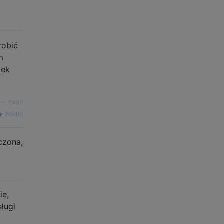
robić
m
nek
—
roxan
źródło
czona,
ie,
sługi