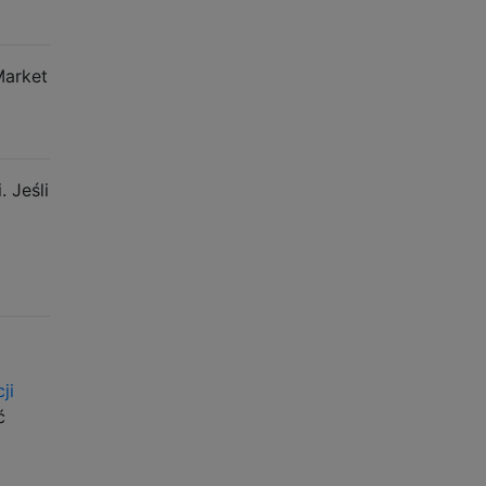
Market
 Jeśli
ji
ć