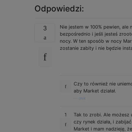
Odpowiedzi:
Nie jestem w 100% pewien, ale
3
bezpośrednio i jeśli jesteś zro
nocy. W ten sposób w nocy Marke
zostanie zabity i nie będzie inst
Czy to również nie uniem
aby Market działał.
—
onik
1
Tak to zrobi. Ale możesz 
czy rynek działa, i zabija
Market i mam nadzieję, że 