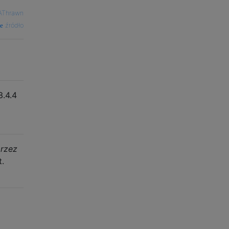
AThrawn
źródło
3.4.4
przez
t.