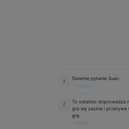
Świetne pytanie Suan.
—
Boris_yo,
To ostatnio doprowadza m
gra się zacina i przerywa
grę.
—
William