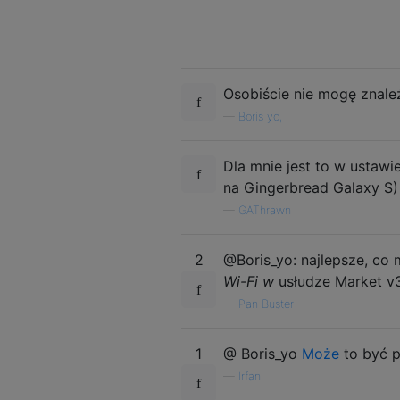
Osobiście nie mogę znaleźć
—
Boris_yo,
Dla mnie jest to w ustawi
na Gingerbread Galaxy S)
—
GAThrawn
2
@Boris_yo: najlepsze, co
Wi-Fi w
usłudze Market v3
—
Pan Buster
1
@ Boris_yo
Może
to być p
—
Irfan,