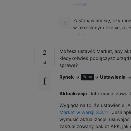
—
roxan
Zastanawiam się, czy moż
w określonym czasie, a jes
—
Suan,
Możesz ustawić Market, aby aktu
2
kiedykolwiek podłączysz urządz
sprawę?
Rynek
->
->
Ustawienia
-
Menu
Aktualizacja
: Informacje zawa
Wygląda na to, że ustawienie „A
Market w wersji 3.3.11
. Jeśli ap
wymusić aktualizację, usuwając 
zaktualizowany pakiet APK, jak