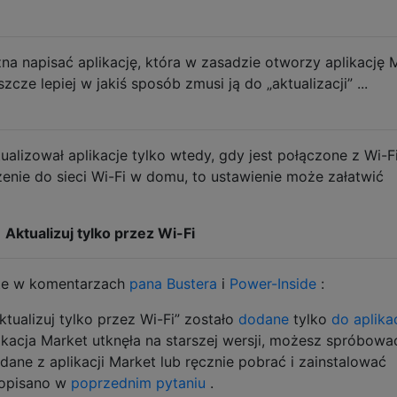
na napisać aplikację, która w zasadzie otworzy aplikację 
zcze lepiej w jakiś sposób zmusi ją do „aktualizacji” ...
alizował aplikacje tylko wtedy, gdy jest połączone z Wi-Fi.
enie do sieci Wi-Fi w domu, to ustawienie może załatwić
>
Aktualizuj tylko przez Wi-Fi
rte w komentarzach
pana Bustera
i
Power-Inside
:
ktualizuj tylko przez Wi-Fi” zostało
dodane
tylko
do aplikac
likacja Market utknęła na starszej wersji, możesz spróbowa
dane z aplikacji Market lub ręcznie pobrać i zainstalować
 opisano w
poprzednim pytaniu
.