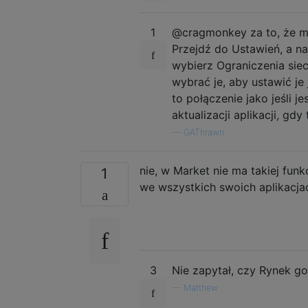
1
@cragmonkey za to, że ma
Przejdź do Ustawień, a na
wybierz Ograniczenia siec
wybrać je, aby ustawić je
to połączenie jako jeśli j
aktualizacji aplikacji, gd
—
GAThrawn
nie, w Market nie ma takiej fun
1
we wszystkich swoich aplikacjac
3
Nie zapytał, czy Rynek go 
—
Matthew