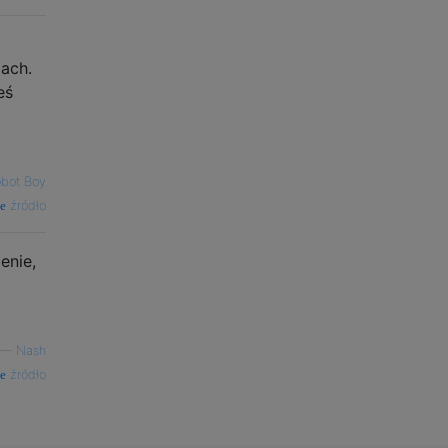
iach.
eś
a
bot Boy
źródło
enie,
—
Nash
źródło