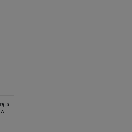
rę, a
 w