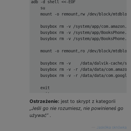
adb -d shell <<-EOF

    su

    mount -o remount,rw /dev/block/mtdblock
    busybox rm -v /system/app/com.amazon.mp
    busybox rm -v /system/app/BooksPhone.ap
    busybox rm -v /system/app/BooksPhone.od
    mount -o remount,ro /dev/block/mtdblock
    busybox rm -v    /data/dalvik-cache/sys
    busybox rm -v -r /data/data/com.amazon.
    busybox rm -v -r /data/data/com.google.
    exit

    exit

EOF

Ostrzeżenie:
jest to skrypt z kategorii
„Jeśli go nie rozumiesz, nie powinieneś go
# vim: set nowrap tabstop=4 shiftwidth=4 so
używać”
.
—
Jaskółka oknówka