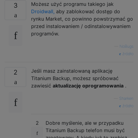
Możesz użyć programu takiego jak
3
Droidwall,
aby zablokować dostęp do
rynku Market, co powinno powstrzymać go
przed instalowaniem / odinstalowywaniem
programów.
—
NoBugs
źródło
Jeśli masz zainstalowaną aplikację
2
Titanium Backup, możesz spróbować
zawiesić
aktualizację oprogramowania
.
—
Sharken
źródło
2
Dobre myślenie, ale w przypadku
Titanium Backup telefon musi być
zrootowany. A kiedy już to zrobisz,