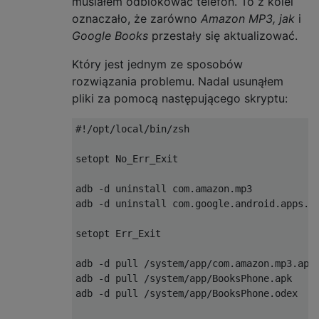
musiałem odblokować telefon. To z kolei
oznaczało, że zarówno
Amazon MP3, jak
i
Google Books
przestały się aktualizować.
Który jest jednym ze sposobów
rozwiązania problemu. Nadal usunąłem
pliki za pomocą następującego skryptu:
#!/opt/local/bin/zsh

setopt No_Err_Exit

adb -d uninstall com.amazon.mp3

adb -d uninstall com.google.android.apps.bo
setopt Err_Exit

adb -d pull /system/app/com.amazon.mp3.apk 
adb -d pull /system/app/BooksPhone.apk     
adb -d pull /system/app/BooksPhone.odex    