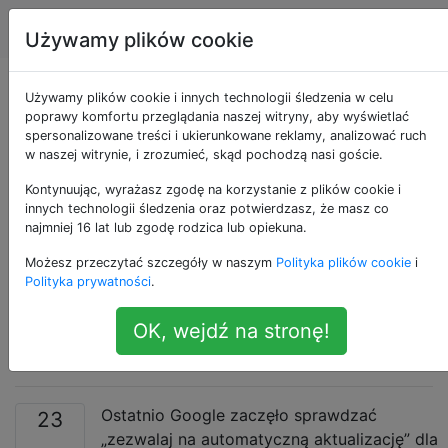
Android
Tagi
Account
Używamy plików cookie
Jak mogę wyłączyć
Używamy plików cookie i innych technologii śledzenia w celu
poprawy komfortu przeglądania naszej witryny, aby wyświetlać
spersonalizowane treści i ukierunkowane reklamy, analizować ruch
opcję „zezwalaj na
w naszej witrynie, i zrozumieć, skąd pochodzą nasi goście.
automatyczną
Kontynuując, wyrażasz zgodę na korzystanie z plików cookie i
innych technologii śledzenia oraz potwierdzasz, że masz co
najmniej 16 lat lub zgodę rodzica lub opiekuna.
aktualizację” dla **
Możesz przeczytać szczegóły w naszym
Polityka plików cookie
i
wszystkich **
Polityka prywatności
.
OK, wejdź na stronę!
aplikacji?
Ostatnio Google zaczęło sprawdzać
23
„zezwalaj na automatyczną aktualizację” dla