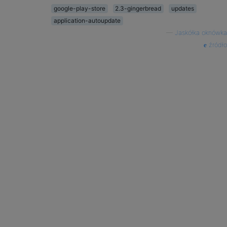
google-play-store
2.3-gingerbread
updates
application-autoupdate
—
Jaskółka oknówka
źródło