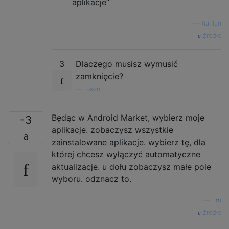
aplikacje”
—
tianlan
źródło
3
Dlaczego musisz wymusić
zamknięcie?
—
roxan
Będąc w Android Market, wybierz moje
-3
aplikacje. zobaczysz wszystkie
zainstalowane aplikacje. wybierz tę, dla
której chcesz wyłączyć automatyczne
aktualizacje. u dołu zobaczysz małe pole
wyboru. odznacz to.
—
tim
źródło