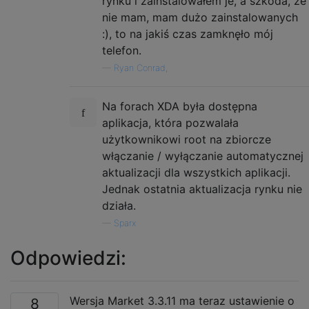
rynku i zainstalowałem je, a szkoda, że
​​nie mam, mam dużo zainstalowanych
:), to na jakiś czas zamknęło mój
telefon.
—
Ryan Conrad,
Na forach XDA była dostępna
aplikacja, która pozwalała
użytkownikowi root na zbiorcze
włączanie / wyłączanie automatycznej
aktualizacji dla wszystkich aplikacji.
Jednak ostatnia aktualizacja rynku nie
działa.
—
Sparx
Odpowiedzi:
Wersja Market 3.3.11 ma teraz ustawienie o
8