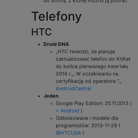
do strony, z której można ją pobrać
Telefony
HTC
Droid DNA
„HTC twierdzi, że planuje
zaktualizować telefon do KitKat
do końca pierwszego kwartału
2014 r.,„ W oczekiwaniu na
certyfikację od operatora ”.„
AndroidCentral
Jeden
Google Play Edition: 25.11.2013 (
+ Android
)
Odblokowane i modele dla
programistów: 2013-11-29 (
@HTCUSA
)