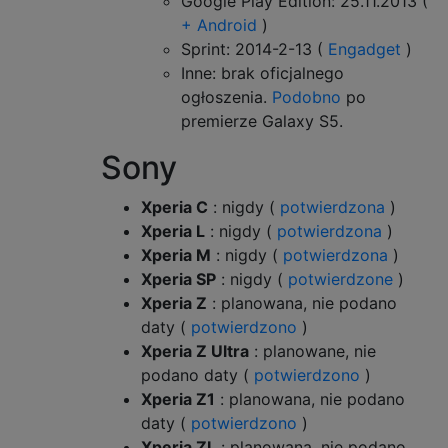
Google Play Edition: 25.11.2013 (
+ Android
)
Sprint: 2014-2-13 (
Engadget
)
Inne: brak oficjalnego
ogłoszenia.
Podobno
po
premierze Galaxy S5.
Sony
Xperia C
: nigdy (
potwierdzona
)
Xperia L
: nigdy (
potwierdzona
)
Xperia M
: nigdy (
potwierdzona
)
Xperia SP
: nigdy (
potwierdzone
)
Xperia Z
: planowana, nie podano
daty (
potwierdzono
)
Xperia Z Ultra
: planowane, nie
podano daty (
potwierdzono
)
Xperia Z1
: planowana, nie podano
daty (
potwierdzono
)
Xperia ZL
: planowana, nie podano