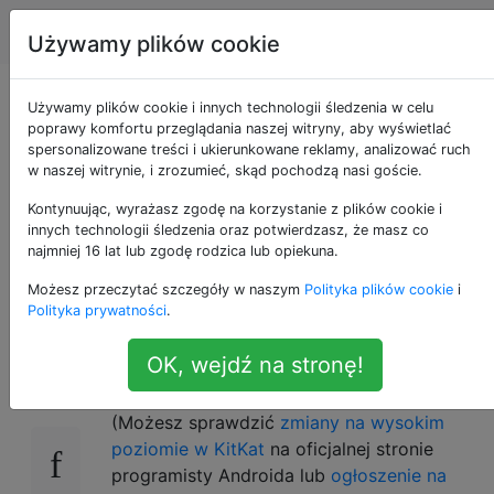
Android
Tagi
Account
Używamy plików cookie
Kiedy moje
Używamy plików cookie i innych technologii śledzenia w celu
poprawy komfortu przeglądania naszej witryny, aby wyświetlać
spersonalizowane treści i ukierunkowane reklamy, analizować ruch
urządzenie otrzyma
w naszej witrynie, i zrozumieć, skąd pochodzą nasi goście.
aktualizację Androida
Kontynuując, wyrażasz zgodę na korzystanie z plików cookie i
innych technologii śledzenia oraz potwierdzasz, że masz co
najmniej 16 lat lub zgodę rodzica lub opiekuna.
4.4 (KitKat)?
Możesz przeczytać szczegóły w naszym
Polityka plików cookie
i
Polityka prywatności
.
Android 4.4 (KitKat) został oficjalnie
32
OK, wejdź na stronę!
ogłoszony 31 października 2013 r.
(Możesz sprawdzić
zmiany na wysokim
poziomie w KitKat
na oficjalnej stronie
programisty Androida lub
ogłoszenie na