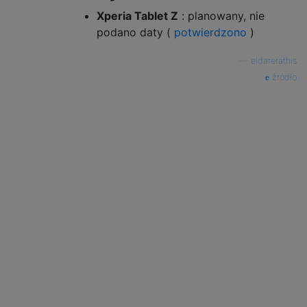
Xperia Tablet Z
: planowany, nie
podano daty (
potwierdzono
)
—
eldarerathis
źródło