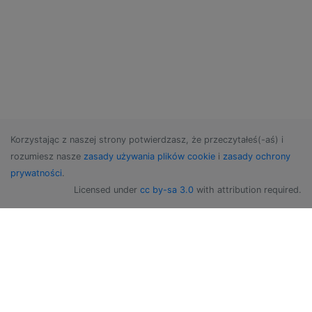
Korzystając z naszej strony potwierdzasz, że przeczytałeś(-aś) i
rozumiesz nasze
zasady używania plików cookie
i
zasady ochrony
prywatności
.
Licensed under
cc by-sa 3.0
with attribution required.