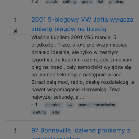
2
clutch
shifting
gears
fiat
grinding
2001 5-biegowy VW Jetta wyłącza
1
zmianę biegów na trzecią
Właśnie kupiłem 2001 VR6 manual 5
prędkości. Przez około pierwszy miesiąc
działało idealnie, ale tylko w zeszłym
tygodniu, za każdym razem, gdy zmieniam
bieg na trzeci, cały samochód wyłącza się
na ułamek sekundy, a następnie wraca.
Straci całą moc, radio, deskę rozdzielczą, a
nawet wspomaganie kierownicy. Trwa
najwyżej sekundę, a …
1
electrical
vw
manual-transmission
shifting
jetta
97 Bonneville, dziwne problemy z
1