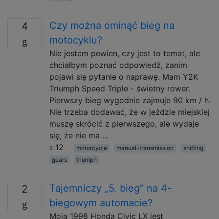
Czy można ominąć bieg na
4
motocyklu?
Nie jestem pewien, czy jest to temat, ale
chciałbym poznać odpowiedź, zanim
pojawi się pytanie o naprawę. Mam Y2K
Triumph Speed ​​Triple - świetny rower.
Pierwszy bieg wygodnie zajmuje 90 km / h.
Nie trzeba dodawać, że w jeździe miejskiej
muszę skrócić z pierwszego, ale wydaje
się, że nie ma …
12
motorcycle
manual-transmission
shifting
gears
triumph
Tajemniczy „5. bieg” na 4-
2
biegowym automacie?
Moja 1998 Honda Civic LX jest