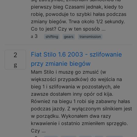
pierwszy bieg Czasami jednak, kiedy to
robię, powoduje to szybki hałas podczas
zmiany biegów. Trwa około 1/2 sekundy.
Co to jest? Czy w ten sposób …
3
shifting
gears
transmission
Fiat Stilo 1.6 2003 - szlifowanie
2
przy zmianie biegów
Mam Stilo i muszę go zmusić (w
większości przypadków) do wejścia na
bieg 1 i szlifowania w pozostałych, ale
zawsze dostałem inny opór od kija.
Również na biegu 1 robi się zabawny hałas
podczas jazdy. Z wyłączonym silnikiem jest
w porządku. Wykonałem dwa razy
krwawienie i ostatnio zmieniłem sprzęgło.
Czy …