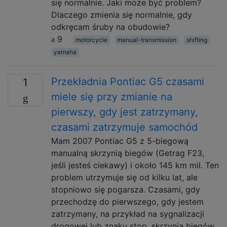
się normalnie. Jaki może być problem?
Dlaczego zmienia się normalnie, gdy
odkręcam śruby na obudowie?
9
motorcycle
manual-transmission
shifting
yamaha
Przekładnia Pontiac G5 czasami
1
miele się przy zmianie na
pierwszy, gdy jest zatrzymany,
czasami zatrzymuje samochód
Mam 2007 Pontiac G5 z 5-biegową
manualną skrzynią biegów (Getrag F23,
jeśli jesteś ciekawy) i około 145 km mil. Ten
problem utrzymuje się od kilku lat, ale
stopniowo się pogarsza. Czasami, gdy
przechodzę do pierwszego, gdy jestem
zatrzymany, na przykład na sygnalizacji
drogowej lub znaku stop, skrzynia biegów