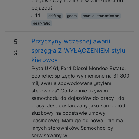
biegów? Czy różni się w zależności od
pojazdu?
14
shifting
gears
manual-transmission
gear-ratio
Przyczyny wczesnej awarii
5
sprzęgła Z WYŁĄCZENIEM stylu
kierowcy
Płyta UK 61, Ford Diesel Mondeo Estate,
Econetic: sprzęgło wymienione na 31 800
mil; awaria spowodowana „stylem
sterownika” Codziennie używam
samochodu do dojazdów do pracy i do
pracy. Jest dostarczany jako samochód
służbowy na podstawie umowy
leasingowej. Mam go od nowa i nie ma
innych sterowników. Samochód był
serwisowany w …