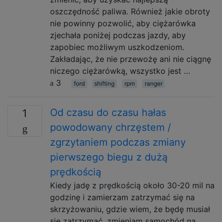
oszczędność paliwa. Również jakie obroty
nie powinny pozwolić, aby ciężarówka
zjechała poniżej podczas jazdy, aby
zapobiec możliwym uszkodzeniom.
Zakładając, że nie przewożę ani nie ciągnę
niczego ciężarówką, wszystko jest …
3
ford
shifting
rpm
ranger
Od czasu do czasu hałas
1
powodowany chrzęstem /
zgrzytaniem podczas zmiany
pierwszego biegu z dużą
prędkością
Kiedy jadę z prędkością około 30-20 mil na
godzinę i zamierzam zatrzymać się na
skrzyżowaniu, gdzie wiem, że będę musiał
się zatrzymać, zmieniam samochód na