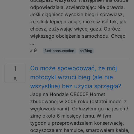
obciążasz wszystko. Następnie inna osoba
odpowiedziała, stwierdzając: Nie prawda.
Jeśli ciągniesz wysokie biegi i sprawiasz,
że silnik lepiej pracuje, możesz iść tak, jak
chcesz, zużywając więcej gazu. Oprócz
większego obciążenia samochodu. Chcąc
…
9
fuel-consumption
shifting
Co może spowodować, że mój
1
motocykl wrzuci bieg (ale nie
wszystkie) bez użycia sprzęgła?
Jadę na Hondzie CB600F Hornet
zbudowanej w 2006 roku (ostatni model z
węglowodanami). Odłożyłem go na jesień /
zimę około 6 miesięcy temu. W tym
tygodniu przeprowadzałem konserwację,
oczyszczałem hamulce, smarowałem kable,