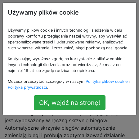
Konserwacja i
Tagi
Używamy plików cookie
naprawa
Account
pojazdów
Używamy plików cookie i innych technologii śledzenia w celu
silnikowych
poprawy komfortu przeglądania naszej witryny, aby wyświetlać
spersonalizowane treści i ukierunkowane reklamy, analizować
ruch w naszej witrynie, i zrozumieć, skąd pochodzą nasi goście.
Pytania otagowane
Kontynuując, wyrażasz zgodę na korzystanie z plików cookie i
jako shifting
innych technologii śledzenia oraz potwierdzasz, że masz co
najmniej 16 lat lub zgodę rodzica lub opiekuna.
Możesz przeczytać szczegóły w naszym
Polityka plików cookie
i
„Zmiana biegów” odnosi się do czynności polegającej
Polityka prywatności
.
na zmianie biegów na różnej wielkości w skrzyni
biegów w celu utrzymania optymalnej mocy
OK, wejdź na stronę!
wyjściowej silnika podczas przyspieszania pojazdu.
Zmiana biegów jest procesem ręcznym, gdy pojazd
jest wyposażony w ręczną skrzynię biegów.
Automatyczne skrzynie biegów automatycznie
zmieniają biegi i próbują zoptymalizować działanie