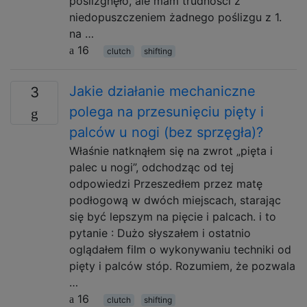
poślizgnęło, ale mam trudności z
niedopuszczeniem żadnego poślizgu z 1.
na …
16
clutch
shifting
Jakie działanie mechaniczne
3
polega na przesunięciu pięty i
palców u nogi (bez sprzęgła)?
Właśnie natknąłem się na zwrot „pięta i
palec u nogi”, odchodząc od tej
odpowiedzi Przeszedłem przez matę
podłogową w dwóch miejscach, starając
się być lepszym na pięcie i palcach. i to
pytanie : Dużo słyszałem i ostatnio
oglądałem film o wykonywaniu techniki od
pięty i palców stóp. Rozumiem, że pozwala
…
16
clutch
shifting