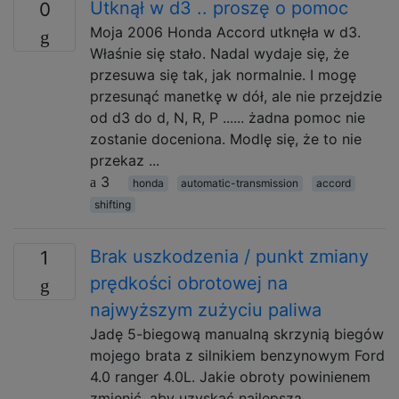
Utknął w d3 .. proszę o pomoc
0
Moja 2006 Honda Accord utknęła w d3.
Właśnie się stało. Nadal wydaje się, że
przesuwa się tak, jak normalnie. I mogę
przesunąć manetkę w dół, ale nie przejdzie
od d3 do d, N, R, P ...... żadna pomoc nie
zostanie doceniona. Modlę się, że to nie
przekaz ...
3
honda
automatic-transmission
accord
shifting
Brak uszkodzenia / punkt zmiany
1
prędkości obrotowej na
najwyższym zużyciu paliwa
Jadę 5-biegową manualną skrzynią biegów
mojego brata z silnikiem benzynowym Ford
4.0 ranger 4.0L. Jakie obroty powinienem
zmienić, aby uzyskać najlepszą