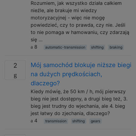
Rozumiem, jak wszystko działa całkiem
nieźle, ale brakuje mi wiedzy
motoryzacyjnej - więc nie mogę
powiedzieć, czy to prawda, czy nie. Jeśli
to nie pomaga w hamowaniu, czy zdarzają
się …
8
automatic-transmission
shifting
braking
Mój samochód blokuje niższe biegi
2
na dużych prędkościach,
dlaczego?
Kiedy mówię, że 50 km / h, mój pierwszy
bieg nie jest dostępny, a drugi bieg też, 3.
bieg jest trudny do wjechania, ale 4. bieg
jest łatwy do zjechania, dlaczego?
4
transmission
shifting
gears