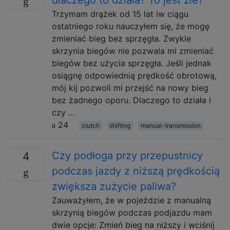
dlaczego to działa? To jest złe?
Trzymam drążek od 15 lat iw ciągu
ostatniego roku nauczyłem się, że mogę
zmieniać bieg bez sprzęgła. Zwykle
skrzynia biegów nie pozwala mi zmieniać
biegów bez użycia sprzęgła. Jeśli jednak
osiągnę odpowiednią prędkość obrotową,
mój kij pozwoli mi przejść na nowy bieg
bez żadnego oporu. Dlaczego to działa i
czy …
24
clutch
shifting
manual-transmission
Czy podłoga przy przepustnicy
4
podczas jazdy z niższą prędkością
zwiększa zużycie paliwa?
Zauważyłem, że w pojeździe z manualną
skrzynią biegów podczas podjazdu mam
dwie opcje: Zmień bieg na niższy i wciśnij