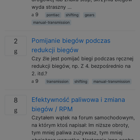
wyda straszny …
9
pontiac
shifting
gears
manual-transmission
Pomijanie biegów podczas
2
redukcji biegów
Czy źle jest pomijać biegi podczas ręcznej
redukcji biegów, np. Z 4. bezpośrednio na
2. itd.?
9
transmission
shifting
manual-transmission
Efektywność paliwowa i zmiana
8
biegów / RPM
Czytałem wątek na forum samochodowym,
na którym ktoś napisał: Im niższe obroty,
tym mniej paliwa zużywasz, tym mniej