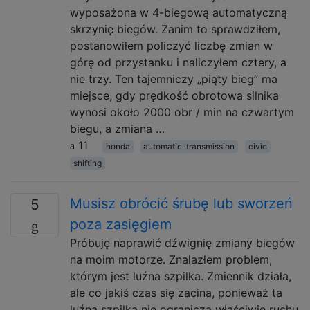
wyposażona w 4-biegową automatyczną
skrzynię biegów. Zanim to sprawdziłem,
postanowiłem policzyć liczbę zmian w
górę od przystanku i naliczyłem cztery, a
nie trzy. Ten tajemniczy „piąty bieg” ma
miejsce, gdy prędkość obrotowa silnika
wynosi około 2000 obr / min na czwartym
biegu, a zmiana …
11
honda
automatic-transmission
civic
shifting
Musisz obrócić śrubę lub sworzeń
5
poza zasięgiem
Próbuję naprawić dźwignię zmiany biegów
na moim motorze. Znalazłem problem,
którym jest luźna szpilka. Zmiennik działa,
ale co jakiś czas się zacina, ponieważ ta
luźna szpilka nie ogranicza właściwie ruchu