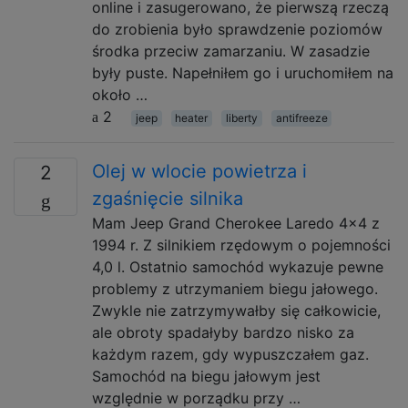
online i zasugerowano, że pierwszą rzeczą
do zrobienia było sprawdzenie poziomów
środka przeciw zamarzaniu. W zasadzie
były puste. Napełniłem go i uruchomiłem na
około …
2
jeep
heater
liberty
antifreeze
Olej w wlocie powietrza i
2
zgaśnięcie silnika
Mam Jeep Grand Cherokee Laredo 4x4 z
1994 r. Z silnikiem rzędowym o pojemności
4,0 l. Ostatnio samochód wykazuje pewne
problemy z utrzymaniem biegu jałowego.
Zwykle nie zatrzymywałby się całkowicie,
ale obroty spadałyby bardzo nisko za
każdym razem, gdy wypuszczałem gaz.
Samochód na biegu jałowym jest
względnie w porządku przy …