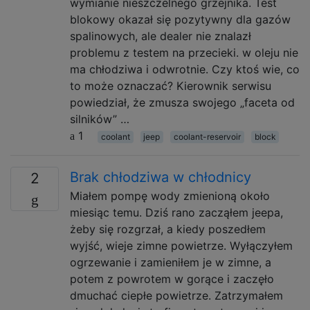
wymianie nieszczelnego grzejnika. Test
blokowy okazał się pozytywny dla gazów
spalinowych, ale dealer nie znalazł
problemu z testem na przecieki. w oleju nie
ma chłodziwa i odwrotnie. Czy ktoś wie, co
to może oznaczać? Kierownik serwisu
powiedział, że zmusza swojego „faceta od
silników” …
1
coolant
jeep
coolant-reservoir
block
Brak chłodziwa w chłodnicy
2
Miałem pompę wody zmienioną około
miesiąc temu. Dziś rano zacząłem jeepa,
żeby się rozgrzał, a kiedy poszedłem
wyjść, wieje zimne powietrze. Wyłączyłem
ogrzewanie i zamieniłem je w zimne, a
potem z powrotem w gorące i zaczęło
dmuchać ciepłe powietrze. Zatrzymałem