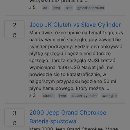
wszystko bez problemu. …
5
ac
jeep
belt
grand-cherokee
Jeep JK Clutch vs Slave Cylinder
2
Mam dwie różne opinie na temat tego, czy
należy wymienić sprzęgło, gdy zawiedzie
cylinder podrzędny: Będzie ona pokrywać
płytkę sprzęgła i będzie nosić tarczę
sprzęgła. Tarcza sprzęgła MUSI zostać
wymieniona. 1500 USD Nawet jeśli nie
powiedzie się to katastroficznie, w
najgorszym przypadku będzie to 50 ml
płynu hamulcowego, który można …
3
clutch
jeep
clutch-cylinder
wrangler
2000 Jeep Grand Cherokee
3
Bateria spustowa
Mam 2000 Jeep Grand Cherokee. Mogę