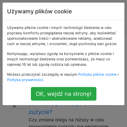
Konserwacja i
Tagi
Używamy plików cookie
naprawa
Account
pojazdów
Używamy plików cookie i innych technologii śledzenia w celu
silnikowych
poprawy komfortu przeglądania naszej witryny, aby wyświetlać
spersonalizowane treści i ukierunkowane reklamy, analizować
ruch w naszej witrynie, i zrozumieć, skąd pochodzą nasi goście.
Pytania otagowane
Kontynuując, wyrażasz zgodę na korzystanie z plików cookie i
jako jeep
innych technologii śledzenia oraz potwierdzasz, że masz co
najmniej 16 lat lub zgodę rodzica lub opiekuna.
Możesz przeczytać szczegóły w naszym
Polityka plików cookie
i
Jeep to marka pojazdów produkowanych obecnie
Polityka prywatności
.
przez Grupę Fiat Chrysler Automotive (FCA).
OK, wejdź na stronę!
Czy redukcja biegów (hamowanie
17
silnikiem) powoduje dodatkowe
zużycie?
Czy zmiana biegu na niższy w celu
spowolnienia pojazdu ma negatywne