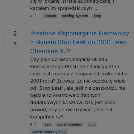
się w lokalnej strefie automatycznej i
kazałem im sprawdzić płyn …
1
coolant
cooling-system
jeep
Prestone Wspomaganie kierownicy
2
z płynem Stop Leak do 2001 Jeep
Cherokee XJ?
Czy płyn do wspomagania układu
kierowniczego Prestone z funkcją Stop
Leak jest zgodny z Jeepem Cherokee XJ z
2001 roku? Zauważ, że nie oczekuję wiele
od „Stop Leak”, ale jeśli nie zaszkodzi, nie
będzie to kosztowało żadnych
dodatkowych kosztów. Czy jest jakiś
powód, aby go nie używać, jeśli jest
kompatybilny? …
1
jeep
power-steering
fluid
power-steering-fluid