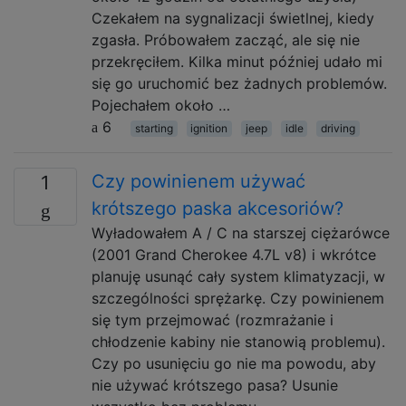
Czekałem na sygnalizacji świetlnej, kiedy
zgasła. Próbowałem zacząć, ale się nie
przekręciłem. Kilka minut później udało mi
się go uruchomić bez żadnych problemów.
Pojechałem około …
6
starting
ignition
jeep
idle
driving
Czy powinienem używać
1
krótszego paska akcesoriów?
Wyładowałem A / C na starszej ciężarówce
(2001 Grand Cherokee 4.7L v8) i wkrótce
planuję usunąć cały system klimatyzacji, w
szczególności sprężarkę. Czy powinienem
się tym przejmować (rozmrażanie i
chłodzenie kabiny nie stanowią problemu).
Czy po usunięciu go nie ma powodu, aby
nie używać krótszego pasa? Usunie