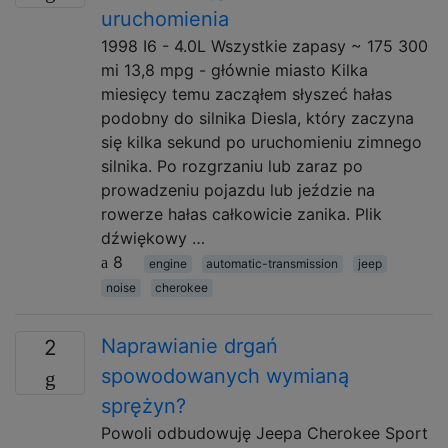
uruchomienia
1998 I6 - 4.0L Wszystkie zapasy ~ 175 300
mi 13,8 mpg - głównie miasto Kilka
miesięcy temu zacząłem słyszeć hałas
podobny do silnika Diesla, który zaczyna
się kilka sekund po uruchomieniu zimnego
silnika. Po rozgrzaniu lub zaraz po
prowadzeniu pojazdu lub jeździe na
rowerze hałas całkowicie zanika. Plik
dźwiękowy …
8
engine
automatic-transmission
jeep
noise
cherokee
Naprawianie drgań
2
spowodowanych wymianą
sprężyn?
Powoli odbudowuję Jeepa Cherokee Sport