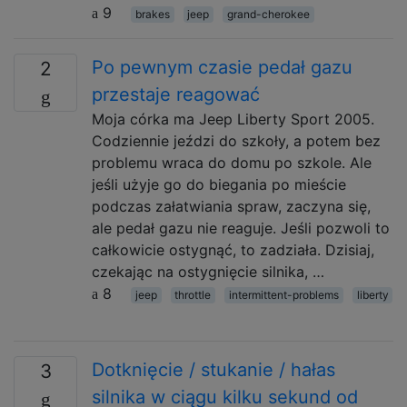
9
brakes
jeep
grand-cherokee
Po pewnym czasie pedał gazu
2
przestaje reagować
Moja córka ma Jeep Liberty Sport 2005.
Codziennie jeździ do szkoły, a potem bez
problemu wraca do domu po szkole. Ale
jeśli użyje go do biegania po mieście
podczas załatwiania spraw, zaczyna się,
ale pedał gazu nie reaguje. Jeśli pozwoli to
całkowicie ostygnąć, to zadziała. Dzisiaj,
czekając na ostygnięcie silnika, …
8
jeep
throttle
intermittent-problems
liberty
Dotknięcie / stukanie / hałas
3
silnika w ciągu kilku sekund od