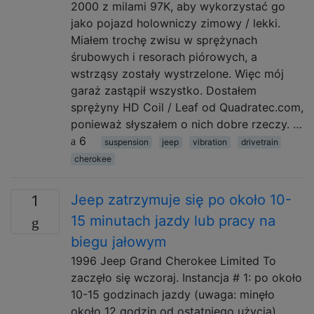
2000 z milami 97K, aby wykorzystać go
jako pojazd holowniczy zimowy / lekki.
Miałem trochę zwisu w sprężynach
śrubowych i resorach piórowych, a
wstrząsy zostały wystrzelone. Więc mój
garaż zastąpił wszystko. Dostałem
sprężyny HD Coil / Leaf od Quadratec.com,
ponieważ słyszałem o nich dobre rzeczy. …
6
suspension
jeep
vibration
drivetrain
cherokee
Jeep zatrzymuje się po około 10-
1
15 minutach jazdy lub pracy na
biegu jałowym
1996 Jeep Grand Cherokee Limited To
zaczęło się wczoraj. Instancja # 1: po około
10-15 godzinach jazdy (uwaga: minęło
około 12 godzin od ostatniego użycia)