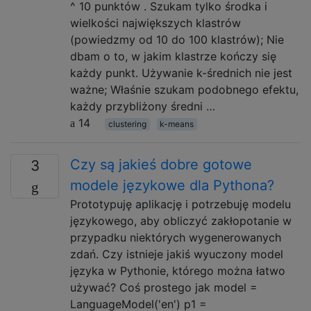
^ 10 punktów . Szukam tylko środka i
wielkości największych klastrów
(powiedzmy od 10 do 100 klastrów); Nie
dbam o to, w jakim klastrze kończy się
każdy punkt. Używanie k-średnich nie jest
ważne; Właśnie szukam podobnego efektu,
każdy przybliżony średni …
14
clustering
k-means
Czy są jakieś dobre gotowe
3
modele językowe dla Pythona?
Prototypuję aplikację i potrzebuję modelu
językowego, aby obliczyć zakłopotanie w
przypadku niektórych wygenerowanych
zdań. Czy istnieje jakiś wyuczony model
języka w Pythonie, którego można łatwo
używać? Coś prostego jak model =
LanguageModel('en') p1 =