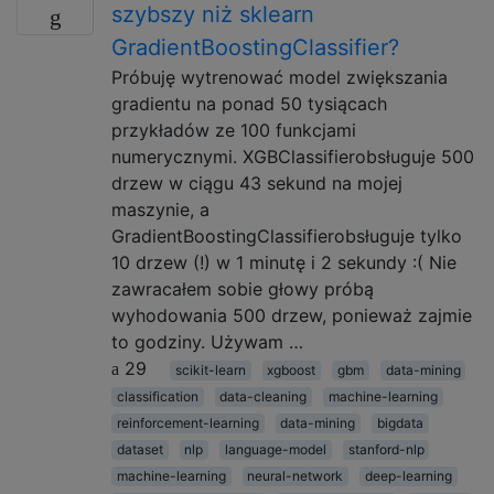
szybszy niż sklearn
GradientBoostingClassifier?
Próbuję wytrenować model zwiększania
gradientu na ponad 50 tysiącach
przykładów ze 100 funkcjami
numerycznymi. XGBClassifierobsługuje 500
drzew w ciągu 43 sekund na mojej
maszynie, a
GradientBoostingClassifierobsługuje tylko
10 drzew (!) w 1 minutę i 2 sekundy :( Nie
zawracałem sobie głowy próbą
wyhodowania 500 drzew, ponieważ zajmie
to godziny. Używam …
29
scikit-learn
xgboost
gbm
data-mining
classification
data-cleaning
machine-learning
reinforcement-learning
data-mining
bigdata
dataset
nlp
language-model
stanford-nlp
machine-learning
neural-network
deep-learning