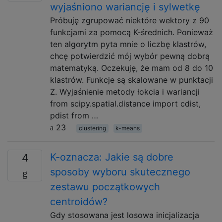
wyjaśniono wariancję i sylwetkę
Próbuję zgrupować niektóre wektory z 90
funkcjami za pomocą K-średnich. Ponieważ
ten algorytm pyta mnie o liczbę klastrów,
chcę potwierdzić mój wybór pewną dobrą
matematyką. Oczekuję, że mam od 8 do 10
klastrów. Funkcje są skalowane w punktacji
Z. Wyjaśnienie metody łokcia i wariancji
from scipy.spatial.distance import cdist,
pdist from …
23
clustering
k-means
K-oznacza: Jakie są dobre
4
sposoby wyboru skutecznego
zestawu początkowych
centroidów?
Gdy stosowana jest losowa inicjalizacja