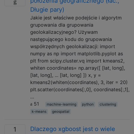
położenia geograficznego (łac.,
Długie pary)
Jakie jest właściwe podejście i algorytm
grupowania dla grupowania
geolokalizacyjnego? Używam
następującego kodu do grupowania
współrzędnych geolokalizacji: import
numpy as np import matplotlib.pyplot as
plt from scipy.cluster.vq import kmeans2,
whiten coordinates= np.array([ [lat, long],
[lat, long], ... [lat, long] ]) x, y =
kmeans2(whiten(coordinates), 3, iter = 20)
plt.scatter(coordinates[:,0], coordinates[:,1],
…
51
machine-learning
python
clustering
k-means
geospatial
Dlaczego xgboost jest o wiele
1