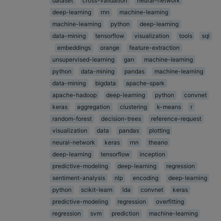
dataset
cross-validation
neural-network
deep-learning
rnn
machine-learning
machine-learning
python
deep-learning
data-mining
tensorflow
visualization
tools
sql
embeddings
orange
feature-extraction
unsupervised-learning
gan
machine-learning
python
data-mining
pandas
machine-learning
data-mining
bigdata
apache-spark
apache-hadoop
deep-learning
python
convnet
keras
aggregation
clustering
k-means
r
random-forest
decision-trees
reference-request
visualization
data
pandas
plotting
neural-network
keras
rnn
theano
deep-learning
tensorflow
inception
predictive-modeling
deep-learning
regression
sentiment-analysis
nlp
encoding
deep-learning
python
scikit-learn
lda
convnet
keras
predictive-modeling
regression
overfitting
regression
svm
prediction
machine-learning