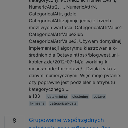
NumericAttr2, ..., NumericAttrN,
CategoricalAttr, gdzie
CategoricalAttrzajmuje jedną z trzech
możliwych wartości: CategoricalAttrValue1,
CategoricalAttrValue2lub
CategoricalAttrValue3. Używam domyślnej
implementacji algorytmu klastrowania k-
średnich dla Octave https://blog.west.uni-
koblenz.de/2012-07-14/a-working-k-
means-code-for-octave/ . Działa tylko z
danymi numerycznymi. Więc moje pytanie:
czy poprawne jest podzielenie atrybutu
kategorycznego …
133
data-mining
clustering
octave
k-means
categorical-data
Grupowanie współrzędnych
8