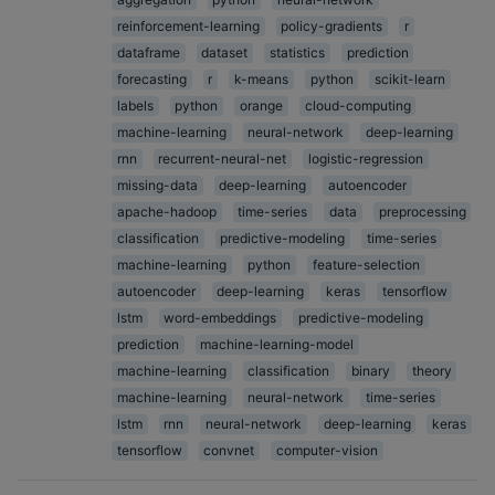
reinforcement-learning
policy-gradients
r
dataframe
dataset
statistics
prediction
forecasting
r
k-means
python
scikit-learn
labels
python
orange
cloud-computing
machine-learning
neural-network
deep-learning
rnn
recurrent-neural-net
logistic-regression
missing-data
deep-learning
autoencoder
apache-hadoop
time-series
data
preprocessing
classification
predictive-modeling
time-series
machine-learning
python
feature-selection
autoencoder
deep-learning
keras
tensorflow
lstm
word-embeddings
predictive-modeling
prediction
machine-learning-model
machine-learning
classification
binary
theory
machine-learning
neural-network
time-series
lstm
rnn
neural-network
deep-learning
keras
tensorflow
convnet
computer-vision