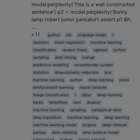
model.perplexity('This is a well constructed
sentence') p2 = model.perplexity('Bunny
lamp robert junior pancake') assert p1 &lt;
…
11
python
nlp
language-model
r
statistics
linear-regression
machine-learning
classification
random-forest
xgboost
python
sampling
data-mining
orange
predictive-modeling
recommender-system
statistics
dimensionality-reduction
pca
machine-learning
python
deep-learning
keras
reinforcement-learning
neural-network
image-classification
r
dplyr
deep-learning
keras
tensorflow
lstm
dropout
machine-learning
sampling
categorical-data
data-imputation
machine-learning
deep-learning
machine-learning-model
dropout
deep-network
pandas
data-cleaning
data-science-model
aggregation
python
neural-network