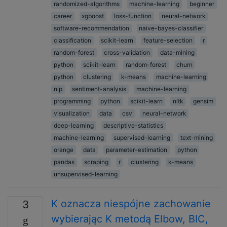
randomized-algorithms
machine-learning
beginner
career
xgboost
loss-function
neural-network
software-recommendation
naive-bayes-classifier
classification
scikit-learn
feature-selection
r
random-forest
cross-validation
data-mining
python
scikit-learn
random-forest
churn
python
clustering
k-means
machine-learning
nlp
sentiment-analysis
machine-learning
programming
python
scikit-learn
nltk
gensim
visualization
data
csv
neural-network
deep-learning
descriptive-statistics
machine-learning
supervised-learning
text-mining
orange
data
parameter-estimation
python
pandas
scraping
r
clustering
k-means
unsupervised-learning
K oznacza niespójne zachowanie
3
wybierając K metodą Elbow, BIC,