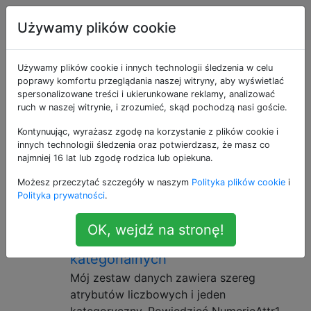
Nauka danych
Tagi
Account
Używamy plików cookie
Pytania otagowane
Używamy plików cookie i innych technologii śledzenia w celu
poprawy komfortu przeglądania naszej witryny, aby wyświetlać
spersonalizowane treści i ukierunkowane reklamy, analizować
jako k-means
ruch w naszej witrynie, i zrozumieć, skąd pochodzą nasi goście.
Kontynuując, wyrażasz zgodę na korzystanie z plików cookie i
k-średnie to rodzina metod analizy skupień, w których
innych technologii śledzenia oraz potwierdzasz, że masz co
określasz liczbę spodziewanych klastrów. W
najmniej 16 lat lub zgodę rodzica lub opiekuna.
przeciwieństwie do hierarchicznych metod analizy
Możesz przeczytać szczegóły w naszym
Polityka plików cookie
i
skupień.
Polityka prywatności
.
K-oznacza grupowanie
13
OK, wejdź na stronę!
mieszanych danych liczbowych i
kategorialnych
Mój zestaw danych zawiera szereg
atrybutów liczbowych i jeden
kategoryczny. Powiedzieć NumericAttr1,