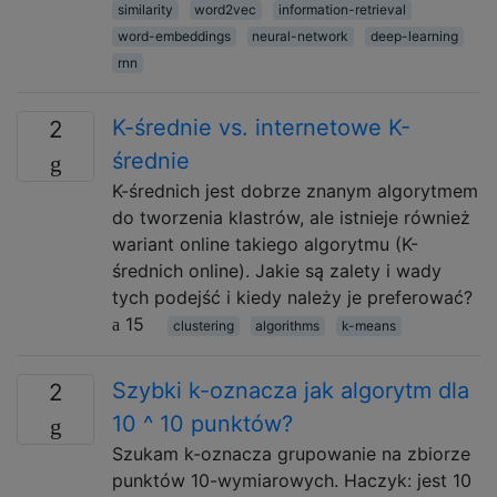
similarity
word2vec
information-retrieval
word-embeddings
neural-network
deep-learning
rnn
K-średnie vs. internetowe K-
2
średnie
K-średnich jest dobrze znanym algorytmem
do tworzenia klastrów, ale istnieje również
wariant online takiego algorytmu (K-
średnich online). Jakie są zalety i wady
tych podejść i kiedy należy je preferować?
15
clustering
algorithms
k-means
Szybki k-oznacza jak algorytm dla
2
10 ^ 10 punktów?
Szukam k-oznacza grupowanie na zbiorze
punktów 10-wymiarowych. Haczyk: jest 10