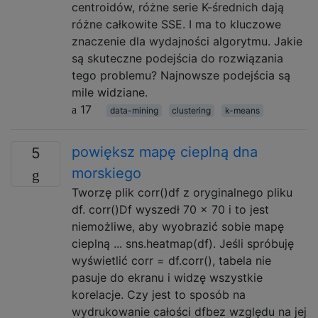
centroidów, różne serie K-średnich dają
różne całkowite SSE. I ma to kluczowe
znaczenie dla wydajności algorytmu. Jakie
są skuteczne podejścia do rozwiązania
tego problemu? Najnowsze podejścia są
mile widziane.
17
data-mining
clustering
k-means
powiększ mapę cieplną dna
5
morskiego
Tworzę plik corr()df z oryginalnego pliku
df. corr()Df wyszedł 70 x 70 i to jest
niemożliwe, aby wyobrazić sobie mapę
cieplną ... sns.heatmap(df). Jeśli spróbuję
wyświetlić corr = df.corr(), tabela nie
pasuje do ekranu i widzę wszystkie
korelacje. Czy jest to sposób na
wydrukowanie całości dfbez względu na jej