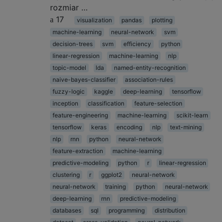
rozmiar …
17
visualization
pandas
plotting
machine-learning
neural-network
svm
decision-trees
svm
efficiency
python
linear-regression
machine-learning
nlp
topic-model
lda
named-entity-recognition
naive-bayes-classifier
association-rules
fuzzy-logic
kaggle
deep-learning
tensorflow
inception
classification
feature-selection
feature-engineering
machine-learning
scikit-learn
tensorflow
keras
encoding
nlp
text-mining
nlp
rnn
python
neural-network
feature-extraction
machine-learning
predictive-modeling
python
r
linear-regression
clustering
r
ggplot2
neural-network
neural-network
training
python
neural-network
deep-learning
rnn
predictive-modeling
databases
sql
programming
distribution