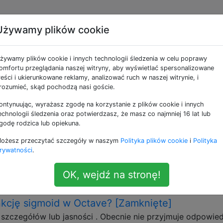
Używamy plików cookie
e jako octave
żywamy plików cookie i innych technologii śledzenia w celu poprawy
omfortu przeglądania naszej witryny, aby wyświetlać spersonalizowane
eszanych danych liczbowych i kategorialnych
reści i ukierunkowane reklamy, analizować ruch w naszej witrynie, i
rozumieć, skąd pochodzą nasi goście.
eg atrybutów liczbowych i jeden kategoryczny. Powiedzie
 NumericAttrN, CategoricalAttr, gdzie CategoricalAttrzajmuj
ontynuując, wyrażasz zgodę na korzystanie z plików cookie i innych
ci: CategoricalAttrValue1, CategoricalAttrValue2lub
echnologii śledzenia oraz potwierdzasz, że masz co najmniej 16 lat lub
godę rodzica lub opiekuna.
domyślnej implementacji algorytmu klastrowania k-średnic
oblenz.de/2012-07-14/a-working-k-means-code-for-octave/ 
ożesz przeczytać szczegóły w naszym
Polityka plików cookie
i
Polityka
nymi. Więc moje pytanie: czy poprawne jest podzielenie at
rywatności
.
OK, wejdź na stronę!
tave
k-means
categorical-data
kcję sigmoid w Octave? [Zamknięte]
szczegółów lub jasności . Obecnie nie przyjmuje odpowied