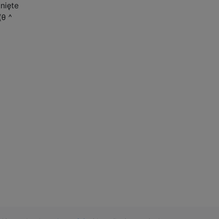
nięte
(θ ^