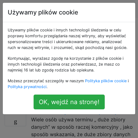
Nauka danych
Tagi
Account
Używamy plików cookie
Pytania otagowane
Używamy plików cookie i innych technologii śledzenia w celu
poprawy komfortu przeglądania naszej witryny, aby wyświetlać
spersonalizowane treści i ukierunkowane reklamy, analizować
jako efficiency
ruch w naszej witrynie, i zrozumieć, skąd pochodzą nasi goście.
Kontynuując, wyrażasz zgodę na korzystanie z plików cookie i
Wydajność w przetwarzaniu algorytmicznym jest
innych technologii śledzenia oraz potwierdzasz, że masz co
zwykle związana z wykorzystaniem zasobów. Metryki
najmniej 16 lat lub zgodę rodzica lub opiekuna.
służące do oceny wydajności procesu zwykle
Możesz przeczytać szczegóły w naszym
Polityka plików cookie
i
uwzględniają czas wykonania, wymagania dotyczące
Polityka prywatności
.
pamięci / dysku lub pamięci masowej, wykorzystanie
sieci i zużycie energii.
OK, wejdź na stronę!
Jak duże są duże zbiory danych?
12
Wiele osób używa terminu „ duże zbiory
danych” w sposób raczej komercyjny , jako
sposób wskazania, że ​​duże zbiory danych