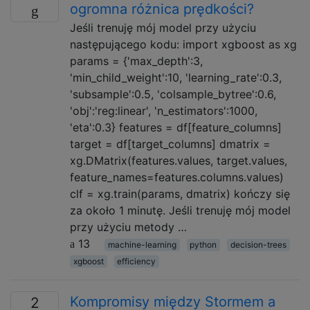
ogromna różnica prędkości?
Jeśli trenuję mój model przy użyciu
następującego kodu: import xgboost as xg
params = {'max_depth':3,
'min_child_weight':10, 'learning_rate':0.3,
'subsample':0.5, 'colsample_bytree':0.6,
'obj':'reg:linear', 'n_estimators':1000,
'eta':0.3} features = df[feature_columns]
target = df[target_columns] dmatrix =
xg.DMatrix(features.values, target.values,
feature_names=features.columns.values)
clf = xg.train(params, dmatrix) kończy się
za około 1 minutę. Jeśli trenuję mój model
przy użyciu metody …
13
machine-learning
python
decision-trees
xgboost
efficiency
Kompromisy między Stormem a
2