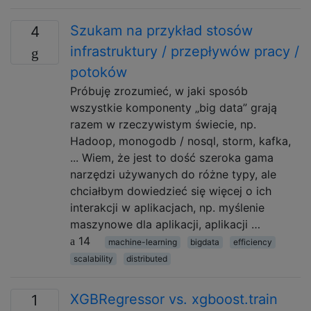
Szukam na przykład stosów
4
infrastruktury / przepływów pracy /
potoków
Próbuję zrozumieć, w jaki sposób
wszystkie komponenty „big data” grają
razem w rzeczywistym świecie, np.
Hadoop, monogodb / nosql, storm, kafka,
... Wiem, że jest to dość szeroka gama
narzędzi używanych do różne typy, ale
chciałbym dowiedzieć się więcej o ich
interakcji w aplikacjach, np. myślenie
maszynowe dla aplikacji, aplikacji …
14
machine-learning
bigdata
efficiency
scalability
distributed
XGBRegressor vs. xgboost.train
1