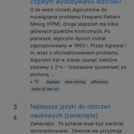
częstym wydobywaniu wzorów?
O ile wiem rozwój algorytmów do
rozwiązania problemu Frequent Pattern
Mining (FPM), droga ulepszeń ma kilka
głównych punktów kontrolnych. Po
pierwsze, algorytm Apriori został
zaproponowany w 1993 r. Przez Agrawal i
in. wraz z sformalizowaniem problemu.
Algorytm był w stanie usunąć niektóre
zestawy z 2^n - 1zestawów (powerset) za
pomocą …
12
bigdata
data-mining
efficiency
state-of-the-art
Najlepsze języki do obliczeń
3
naukowych [zamknięte]
Zamknięte . To pytanie musi być bardziej
skoncentrowane . Obecnie nie przyjmuje