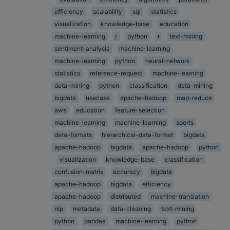
efficiency
scalability
sql
statistics
visualization
knowledge-base
education
machine-learning
r
python
r
text-mining
sentiment-analysis
machine-learning
machine-learning
python
neural-network
statistics
reference-request
machine-learning
data-mining
python
classification
data-mining
bigdata
usecase
apache-hadoop
map-reduce
aws
education
feature-selection
machine-learning
machine-learning
sports
data-formats
hierarchical-data-format
bigdata
apache-hadoop
bigdata
apache-hadoop
python
visualization
knowledge-base
classification
confusion-matrix
accuracy
bigdata
apache-hadoop
bigdata
efficiency
apache-hadoop
distributed
machine-translation
nlp
metadata
data-cleaning
text-mining
python
pandas
machine-learning
python