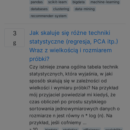
pandas
scikit-learn
bigdata
machine-learning
databases
clustering
data-mining
recommender-system
Jak skaluje się różne techniki
3
statystyczne (regresja, PCA itp.)
Wraz z wielkością i rozmiarem
próbki?
Czy istnieje znana ogólna tabela technik
statystycznych, która wyjaśnia, w jaki
sposób skalują się w zależności od
wielkości i wymiaru próbki? Na przykład
mój przyjaciel powiedział mi kiedyś, że
czas obliczeń po prostu szybkiego
sortowania jednowymiarowych danych o
rozmiarze n jest równy n * log (n). Na
przykład, jeśli cofniemy …
10
bigdata
statistics
efficiency
scalability