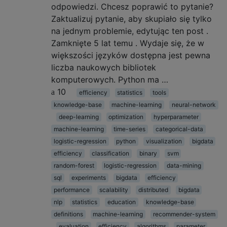
odpowiedzi. Chcesz poprawić to pytanie?
Zaktualizuj pytanie, aby skupiało się tylko
na jednym problemie, edytując ten post .
Zamknięte 5 lat temu . Wydaje się, że w
większości języków dostępna jest pewna
liczba naukowych bibliotek
komputerowych. Python ma …
10
efficiency
statistics
tools
knowledge-base
machine-learning
neural-network
deep-learning
optimization
hyperparameter
machine-learning
time-series
categorical-data
logistic-regression
python
visualization
bigdata
efficiency
classification
binary
svm
random-forest
logistic-regression
data-mining
sql
experiments
bigdata
efficiency
performance
scalability
distributed
bigdata
nlp
statistics
education
knowledge-base
definitions
machine-learning
recommender-system
evaluation
efficiency
algorithms
parameter