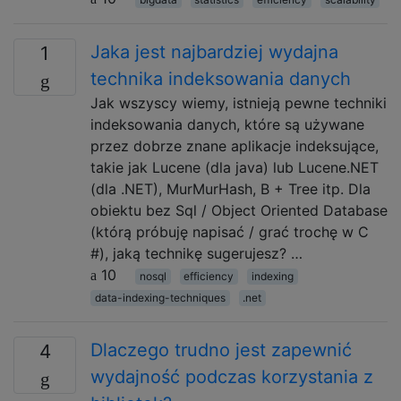
Jaka jest najbardziej wydajna
1
technika indeksowania danych
Jak wszyscy wiemy, istnieją pewne techniki
indeksowania danych, które są używane
przez dobrze znane aplikacje indeksujące,
takie jak Lucene (dla java) lub Lucene.NET
(dla .NET), MurMurHash, B + Tree itp. Dla
obiektu bez Sql / Object Oriented Database
(którą próbuję napisać / grać trochę w C
#), jaką technikę sugerujesz? …
10
nosql
efficiency
indexing
data-indexing-techniques
.net
Dlaczego trudno jest zapewnić
4
wydajność podczas korzystania z