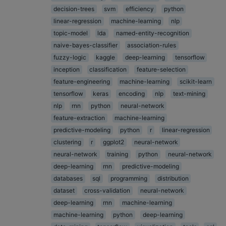
decision-trees
svm
efficiency
python
linear-regression
machine-learning
nlp
topic-model
lda
named-entity-recognition
naive-bayes-classifier
association-rules
fuzzy-logic
kaggle
deep-learning
tensorflow
inception
classification
feature-selection
feature-engineering
machine-learning
scikit-learn
tensorflow
keras
encoding
nlp
text-mining
nlp
rnn
python
neural-network
feature-extraction
machine-learning
predictive-modeling
python
r
linear-regression
clustering
r
ggplot2
neural-network
neural-network
training
python
neural-network
deep-learning
rnn
predictive-modeling
databases
sql
programming
distribution
dataset
cross-validation
neural-network
deep-learning
rnn
machine-learning
machine-learning
python
deep-learning