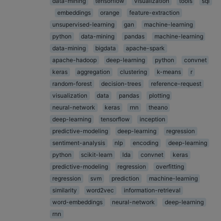
data-mining
tensorflow
visualization
tools
sql
embeddings
orange
feature-extraction
unsupervised-learning
gan
machine-learning
python
data-mining
pandas
machine-learning
data-mining
bigdata
apache-spark
apache-hadoop
deep-learning
python
convnet
keras
aggregation
clustering
k-means
r
random-forest
decision-trees
reference-request
visualization
data
pandas
plotting
neural-network
keras
rnn
theano
deep-learning
tensorflow
inception
predictive-modeling
deep-learning
regression
sentiment-analysis
nlp
encoding
deep-learning
python
scikit-learn
lda
convnet
keras
predictive-modeling
regression
overfitting
regression
svm
prediction
machine-learning
similarity
word2vec
information-retrieval
word-embeddings
neural-network
deep-learning
rnn