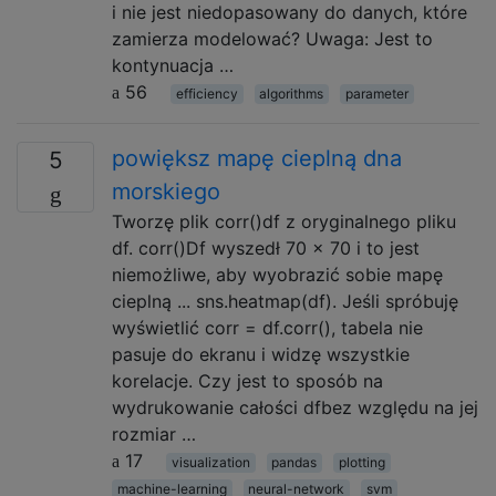
i nie jest niedopasowany do danych, które
zamierza modelować? Uwaga: Jest to
kontynuacja …
56
efficiency
algorithms
parameter
powiększ mapę cieplną dna
5
morskiego
Tworzę plik corr()df z oryginalnego pliku
df. corr()Df wyszedł 70 x 70 i to jest
niemożliwe, aby wyobrazić sobie mapę
cieplną ... sns.heatmap(df). Jeśli spróbuję
wyświetlić corr = df.corr(), tabela nie
pasuje do ekranu i widzę wszystkie
korelacje. Czy jest to sposób na
wydrukowanie całości dfbez względu na jej
rozmiar …
17
visualization
pandas
plotting
machine-learning
neural-network
svm