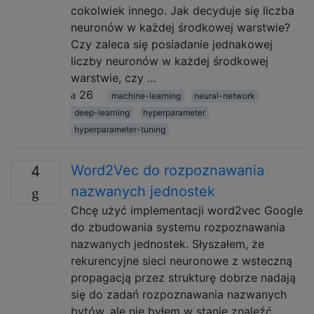
cokolwiek innego. Jak decyduje się liczba
neuronów w każdej środkowej warstwie?
Czy zaleca się posiadanie jednakowej
liczby neuronów w każdej środkowej
warstwie, czy …
26
machine-learning
neural-network
deep-learning
hyperparameter
hyperparameter-tuning
Word2Vec do rozpoznawania
4
nazwanych jednostek
Chcę użyć implementacji word2vec Google
do zbudowania systemu rozpoznawania
nazwanych jednostek. Słyszałem, że
rekurencyjne sieci neuronowe z wsteczną
propagacją przez strukturę dobrze nadają
się do zadań rozpoznawania nazwanych
bytów, ale nie byłem w stanie znaleźć