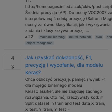
11 :
http://homepages.inf.ed.ac.uk/ckiw/postscrip
Średnia precyzja (AP). Do oceny VOC2007 z
interpolowaną średnią precyzję (Salton i Mcgi
oceny zarówno klasyfikacji, jak i wykrywania
zadania i klasy krzywa precyzji …
22
machine-learning
neural-network
svm
com
object-recognition
Jak uzyskać dokładność, F1,
4
precyzję i wycofanie, dla modelu
Keras?
Chcę obliczyć precyzję, pamięć i wynik F1
dla mojego binarnego modelu
KerasClassifier, ale nie znajduję żadnego
rozwiązania. Oto mój rzeczywisty kod: #
Split dataset in train and test data X_train,
X_test, Y_train, Y_test =