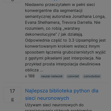
Niedawno przeczytałem w pełni sieci
konwergentne dla segmentacji
semantycznej autorstwa Jonathana Longa,
Evana Shelhamera, Trevora Darrella. Nie
rozumiem, co robią „warstwy
dekonwolucyjne” / jak działają.
Odpowiednia część to 3.3 Upsampling jest
konwertowanym krokiem wstecz Innym
sposobem łączenia gruboziarnistych wyjść
z gęstymi pikselami jest interpolacja. Na
przykład prosta interpolacja dwuliniowa
oblicza …
188
neural-network
convnet
convolution
Najlepsza biblioteka python dla
17
sieci neuronowych
Używam sieci neuronowych do
rozwiązywania różnych problemów