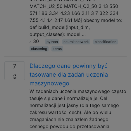
MATCH_U2_50 MATCH_O2_50 3 13 550
571 1.86 3.34 4.23 1.66 2.11 3 7 322 334
7.55 4.1 1.4 2.17 1.61 Mój obecny model to:
def build_model(input_dim,
output_classes): model …
30
python
neural-network
classification
clustering
keras
Dlaczego dane powinny być
7
tasowane dla zadań uczenia
maszynowego
W zadaniach uczenia maszynowego często
tasuje się dane i normalizuje je. Cel
normalizacji jest jasny (dla tego samego
zakresu wartości cech). Ale po wielu
zmaganiach nie znalazłem żadnego
cennego powodu do przetasowania