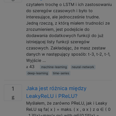
czytałem trochę o LSTM i ich zastosowaniu
do szeregów czasowych i było to
interesujące, ale jednocześnie trudne.
Jedną rzeczą, z którą miałem trudności ze
zrozumieniem, jest podejście do
dodawania dodatkowych funkcji do już
istniejącej listy funkcji szeregów
czasowych. Zakładając, że masz zestaw
danych w następujący sposób: t-3, t-2, t-1,
Wyjście …
43
machine-learning
neural-network
deep-learning
time-series
Jaka jest różnica między
1
LeakyReLU i PReLU?
Myślałem, że zarówno PReLU, jak i Leaky
ReLU są fa( x ) = maks. ( x , α x ) z α ∈ ( 0
, 1 )f(x)=max(x,αx) with α∈(0,1)f(x) =