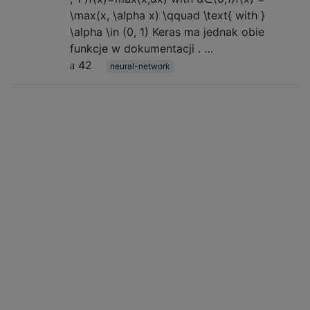
\max(x, \alpha x) \qquad \text{ with }
\alpha \in (0, 1) Keras ma jednak obie
funkcje w dokumentacji . …
42
neural-network