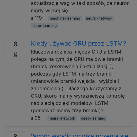
aktualizację wag w taki sposób, że neuron
nigdy więcej się …
119
machine-learning
neural-network
deep-learning
Kiedy używać GRU przez LSTM?
6
Kluczowa różnica między GRU a LSTM
polega na tym, że GRU ma dwie bramki
(bramki resetowania i aktualizacji ),
podczas gdy LSTM ma trzy bramki
(mianowicie bramki wejścia , wyjścia i
zapomnienia ). Dlaczego korzystamy z
GRU, skoro mamy wyraźniejszą kontrolę
nad siecią dzięki modelowi LSTM
(ponieważ mamy trzy bramki)? …
95
neural-network
deep-learning
Wybór współczynnika uczenia się
8