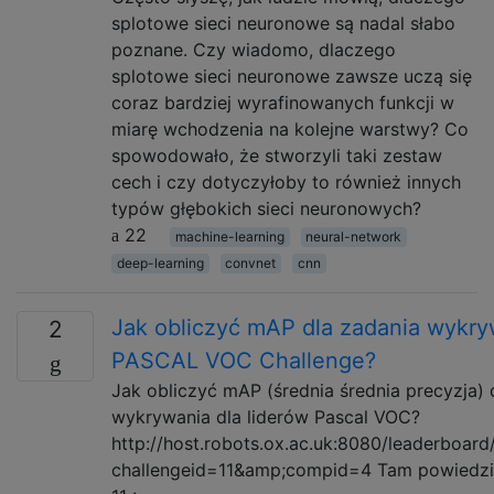
splotowe sieci neuronowe są nadal słabo
poznane. Czy wiadomo, dlaczego
splotowe sieci neuronowe zawsze uczą się
coraz bardziej wyrafinowanych funkcji w
miarę wchodzenia na kolejne warstwy? Co
spowodowało, że stworzyli taki zestaw
cech i czy dotyczyłoby to również innych
typów głębokich sieci neuronowych?
22
machine-learning
neural-network
deep-learning
convnet
cnn
Jak obliczyć mAP dla zadania wykry
2
PASCAL VOC Challenge?
Jak obliczyć mAP (średnia średnia precyzja) 
wykrywania dla liderów Pascal VOC?
http://host.robots.ox.ac.uk:8080/leaderboard
challengeid=11&amp;compid=4 Tam powiedział