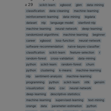
29
scikit-learn
xgboost
gbm
data-mining
classification
data-cleaning
machine-learning
reinforcement-learning
data-mining
bigdata
dataset
nlp
language-model
stanford-nlp
machine-learning
neural-network
deep-learning
randomized-algorithms
machine-learning
beginner
career
xgboost
loss-function
neural-network
software-recommendation
naive-bayes-classifier
classification
scikit-learn
feature-selection
r
random-forest
cross-validation
data-mining
python
scikit-learn
random-forest
churn
python
clustering
k-means
machine-learning
nlp
sentiment-analysis
machine-learning
programming
python
scikit-learn
nltk
gensim
visualization
data
csv
neural-network
deep-learning
descriptive-statistics
machine-learning
supervised-learning
text-mining
orange
data
parameter-estimation
python