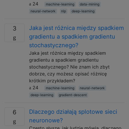
24
machine-learning
data-mining
neural-network
nlp
deep-learning
Jaka jest różnica między spadkiem
3
gradientu a spadkiem gradientu
stochastycznego?
Jaka jest różnica między spadkiem
gradientu a spadkiem gradientu
stochastycznego? Nie znam ich zbyt
dobrze, czy możesz opisać różnicę
krótkim przykładem?
24
machine-learning
neural-network
deep-learning
gradient-descent
Dlaczego działają splotowe sieci
6
neuronowe?
Często słyszę, jak ludzie mówią, dlaczego