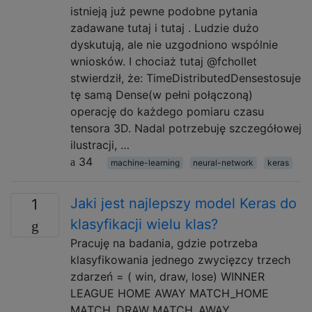
istnieją już pewne podobne pytania
zadawane tutaj i tutaj . Ludzie dużo
dyskutują, ale nie uzgodniono wspólnie
wniosków. I chociaż tutaj @fchollet
stwierdził, że: TimeDistributedDensestosuje
tę samą Dense(w pełni połączoną)
operację do każdego pomiaru czasu
tensora 3D. Nadal potrzebuję szczegółowej
ilustracji, …
34
machine-learning
neural-network
keras
Jaki jest najlepszy model Keras do
1
klasyfikacji wielu klas?
Pracuję na badania, gdzie potrzeba
klasyfikowania jednego zwycięzcy trzech
zdarzeń = ( win, draw, lose) WINNER
LEAGUE HOME AWAY MATCH_HOME
MATCH_DRAW MATCH_AWAY