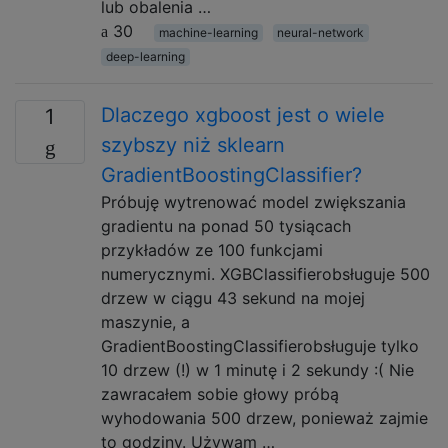
lub obalenia …
30
machine-learning
neural-network
deep-learning
Dlaczego xgboost jest o wiele
1
szybszy niż sklearn
GradientBoostingClassifier?
Próbuję wytrenować model zwiększania
gradientu na ponad 50 tysiącach
przykładów ze 100 funkcjami
numerycznymi. XGBClassifierobsługuje 500
drzew w ciągu 43 sekund na mojej
maszynie, a
GradientBoostingClassifierobsługuje tylko
10 drzew (!) w 1 minutę i 2 sekundy :( Nie
zawracałem sobie głowy próbą
wyhodowania 500 drzew, ponieważ zajmie
to godziny. Używam …