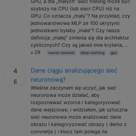
GPU, a dla „małych” sieci trening może być
szybszy na CPU (lub sieci CPU) niż na
GPU. Co oznacza „mały”? Na przykład, czy
jednowarstwowa MLP ze 100 ukrytymi
jednostkami byłaby „mała”? Czy nasza
definicja „małej” zmienia się dla architektur
cyklicznych? Czy są jakieś inne kryteria, …
29
neural-network
deep-learning
gpu
Dane ciągu analizującego sieć
4
neuronową?
Właśnie zaczynam się uczyć, jak sieć
neuronowa może działać, aby
rozpoznawać wzorce i kategoryzować
dane wejściowe, i widziałem, jak sztuczna
sieć neuronowa może analizować dane
obrazu i kategoryzować obrazy ( demo z
convnetjs ) i klucz tam polega na