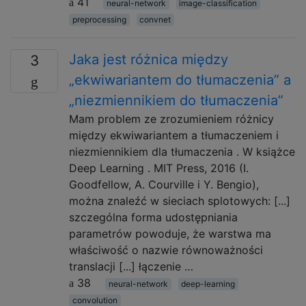
41
neural-network
image-classification
preprocessing
convnet
Jaka jest różnica między
3
„ekwiwariantem do tłumaczenia” a
„niezmiennikiem do tłumaczenia”
Mam problem ze zrozumieniem różnicy
między ekwiwariantem a tłumaczeniem i
niezmiennikiem dla tłumaczenia . W książce
Deep Learning . MIT Press, 2016 (I.
Goodfellow, A. Courville i Y. Bengio),
można znaleźć w sieciach splotowych: [...]
szczególna forma udostępniania
parametrów powoduje, że warstwa ma
właściwość o nazwie równoważności
translacji [...] łączenie …
38
neural-network
deep-learning
convolution