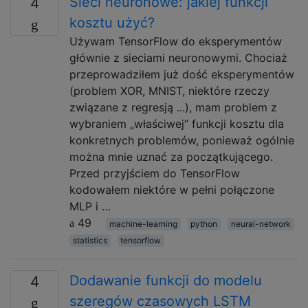
Sieci neuronowe: jakiej funkcji
4
kosztu użyć?
Używam TensorFlow do eksperymentów
głównie z sieciami neuronowymi. Chociaż
przeprowadziłem już dość eksperymentów
(problem XOR, MNIST, niektóre rzeczy
związane z regresją ...), mam problem z
wybraniem „właściwej” funkcji kosztu dla
konkretnych problemów, ponieważ ogólnie
można mnie uznać za początkującego.
Przed przyjściem do TensorFlow
kodowałem niektóre w pełni połączone
MLP i …
49
machine-learning
python
neural-network
statistics
tensorflow
Dodawanie funkcji do modelu
4
szeregów czasowych LSTM