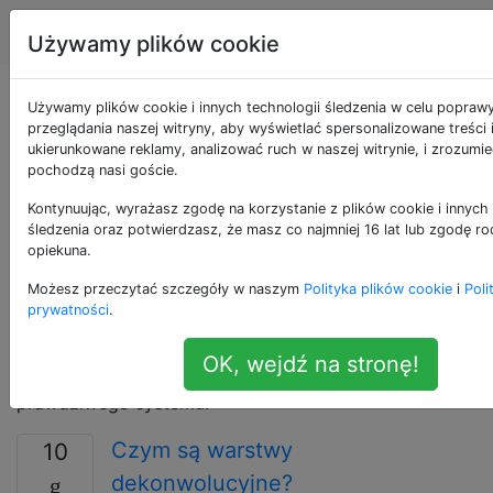
Nauka danych
Tagi
Account
Używamy plików cookie
Pytania otagowane
Używamy plików cookie i innych technologii śledzenia w celu popraw
przeglądania naszej witryny, aby wyświetlać spersonalizowane treści 
ukierunkowane reklamy, analizować ruch w naszej witrynie, i zrozumie
jako neural-network
pochodzą nasi goście.
Kontynuując, wyrażasz zgodę na korzystanie z plików cookie i innych 
Sztuczne sieci neuronowe (ANN) składają się z
śledzenia oraz potwierdzasz, że masz co najmniej 16 lat lub zgodę ro
„neuronów” - konstruktów programistycznych, które
opiekuna.
naśladują właściwości neuronów biologicznych.
Możesz przeczytać szczegóły w naszym
Polityka plików cookie
i
Poli
Zestaw ważonych połączeń między neuronami
prywatności
.
umożliwia rozprzestrzenianie się informacji przez sieć
w celu rozwiązania problemów sztucznej inteligencji,
OK, wejdź na stronę!
bez projektanta sieci posiadającego model
prawdziwego systemu.
Czym są warstwy
10
dekonwolucyjne?