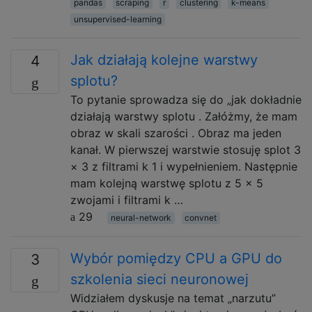
pandas
scraping
r
clustering
k-means
unsupervised-learning
Jak działają kolejne warstwy
4
splotu?
To pytanie sprowadza się do „jak dokładnie
działają warstwy splotu . Załóżmy, że mam
obraz w skali szarości . Obraz ma jeden
kanał. W pierwszej warstwie stosuję splot 3
× 3 z filtrami k 1 i wypełnieniem. Następnie
mam kolejną warstwę splotu z 5 x 5
zwojami i filtrami k …
29
neural-network
convnet
Wybór pomiędzy CPU a GPU do
3
szkolenia sieci neuronowej
Widziałem dyskusje na temat „narzutu”