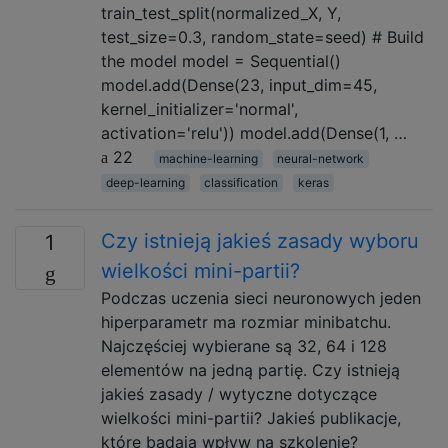
train_test_split(normalized_X, Y,
test_size=0.3, random_state=seed) # Build
the model model = Sequential()
model.add(Dense(23, input_dim=45,
kernel_initializer='normal',
activation='relu')) model.add(Dense(1, …
22
machine-learning
neural-network
deep-learning
classification
keras
Czy istnieją jakieś zasady wyboru
1
wielkości mini-partii?
Podczas uczenia sieci neuronowych jeden
hiperparametr ma rozmiar minibatchu.
Najczęściej wybierane są 32, 64 i 128
elementów na jedną partię. Czy istnieją
jakieś zasady / wytyczne dotyczące
wielkości mini-partii? Jakieś publikacje,
które badają wpływ na szkolenie?