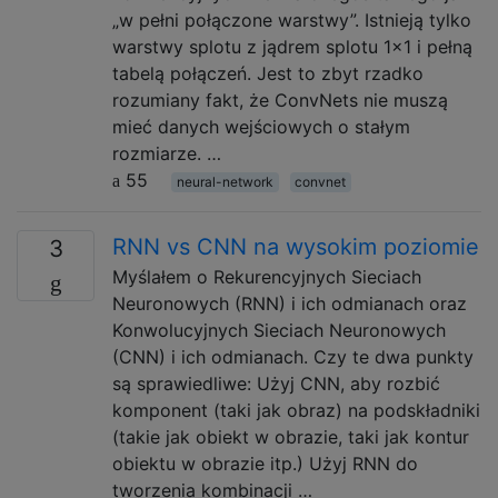
„w pełni połączone warstwy”. Istnieją tylko
warstwy splotu z jądrem splotu 1x1 i pełną
tabelą połączeń. Jest to zbyt rzadko
rozumiany fakt, że ConvNets nie muszą
mieć danych wejściowych o stałym
rozmiarze. …
55
neural-network
convnet
RNN vs CNN na wysokim poziomie
3
Myślałem o Rekurencyjnych Sieciach
Neuronowych (RNN) i ich odmianach oraz
Konwolucyjnych Sieciach Neuronowych
(CNN) i ich odmianach. Czy te dwa punkty
są sprawiedliwe: Użyj CNN, aby rozbić
komponent (taki jak obraz) na podskładniki
(takie jak obiekt w obrazie, taki jak kontur
obiektu w obrazie itp.) Użyj RNN do
tworzenia kombinacji …