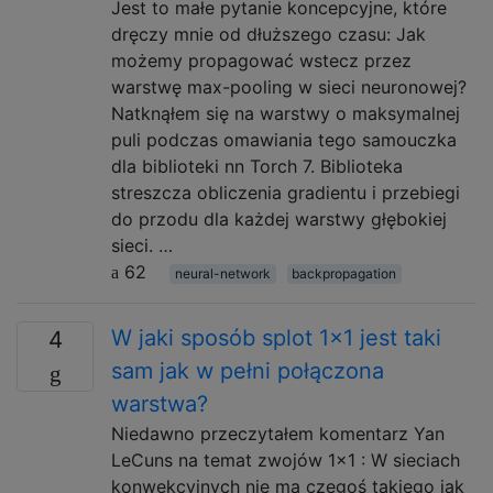
Jest to małe pytanie koncepcyjne, które
dręczy mnie od dłuższego czasu: Jak
możemy propagować wstecz przez
warstwę max-pooling w sieci neuronowej?
Natknąłem się na warstwy o maksymalnej
puli podczas omawiania tego samouczka
dla biblioteki nn Torch 7. Biblioteka
streszcza obliczenia gradientu i przebiegi
do przodu dla każdej warstwy głębokiej
sieci. …
62
neural-network
backpropagation
W jaki sposób splot 1x1 jest taki
4
sam jak w pełni połączona
warstwa?
Niedawno przeczytałem komentarz Yan
LeCuns na temat zwojów 1x1 : W sieciach
konwekcyjnych nie ma czegoś takiego jak