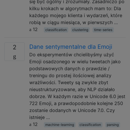
się być ogólny i zrozumiały. Zasadniczo po
kilku krokach w algorytmach mam to: Dla
każdego mojego klienta i wydarzeń, które
robią w ciągu miesiąca, w pierwszych …
12
classification
clustering
time-series
Dane sentymentalne dla Emoji
2
Do eksperymentów chcielibyśmy użyć
Emoji osadzonego w wielu tweetach jako
podstawowych danych o prawdzie /
treningu do prostej ilościowej analizy
wrażliwości. Tweety są zwykle zbyt
nieustrukturyzowane, aby NLP działało
dobrze. W każdym razie w Unicode 6.0 jest
722 Emoji, a prawdopodobnie kolejne 250
zostanie dodanych w Unicode 7.0. Czy
istnieje …
12
machine-learning
classification
parsing