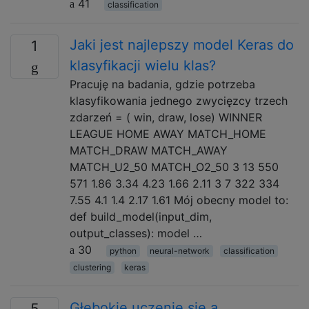
41
classification
Jaki jest najlepszy model Keras do
1
klasyfikacji wielu klas?
Pracuję na badania, gdzie potrzeba
klasyfikowania jednego zwycięzcy trzech
zdarzeń = ( win, draw, lose) WINNER
LEAGUE HOME AWAY MATCH_HOME
MATCH_DRAW MATCH_AWAY
MATCH_U2_50 MATCH_O2_50 3 13 550
571 1.86 3.34 4.23 1.66 2.11 3 7 322 334
7.55 4.1 1.4 2.17 1.61 Mój obecny model to:
def build_model(input_dim,
output_classes): model …
30
python
neural-network
classification
clustering
keras
Głębokie uczenie się a
5