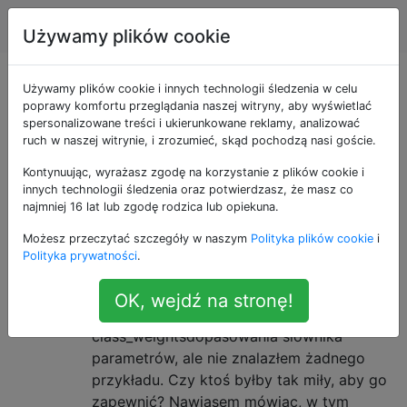
Nauka danych
Tagi
Account
Używamy plików cookie
Pytania otagowane
Używamy plików cookie i innych technologii śledzenia w celu
poprawy komfortu przeglądania naszej witryny, aby wyświetlać
spersonalizowane treści i ukierunkowane reklamy, analizować
jako classification
ruch w naszej witrynie, i zrozumieć, skąd pochodzą nasi goście.
Kontynuując, wyrażasz zgodę na korzystanie z plików cookie i
Instancja nadzorowanego uczenia, która identyfikuje
innych technologii śledzenia oraz potwierdzasz, że masz co
kategorię lub kategorie, do których należy nowa
najmniej 16 lat lub zgodę rodzica lub opiekuna.
instancja zestawu danych.
Możesz przeczytać szczegóły w naszym
Polityka plików cookie
i
Polityka prywatności
.
Jak ustawić wagi klas dla klas
8
niezrównoważonych w Keras?
OK, wejdź na stronę!
Wiem, że w Keras istnieje możliwość
class_weightsdopasowania słownika
parametrów, ale nie znalazłem żadnego
przykładu. Czy ktoś byłby tak miły, aby go
zapewnić? Nawiasem mówiąc, w tym