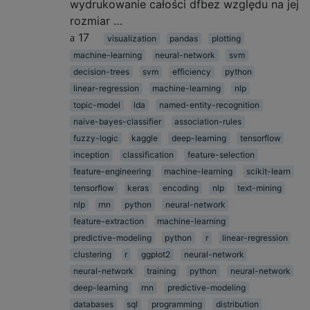
wydrukowanie całości dfbez względu na jej
rozmiar …
17
visualization
pandas
plotting
machine-learning
neural-network
svm
decision-trees
svm
efficiency
python
linear-regression
machine-learning
nlp
topic-model
lda
named-entity-recognition
naive-bayes-classifier
association-rules
fuzzy-logic
kaggle
deep-learning
tensorflow
inception
classification
feature-selection
feature-engineering
machine-learning
scikit-learn
tensorflow
keras
encoding
nlp
text-mining
nlp
rnn
python
neural-network
feature-extraction
machine-learning
predictive-modeling
python
r
linear-regression
clustering
r
ggplot2
neural-network
neural-network
training
python
neural-network
deep-learning
rnn
predictive-modeling
databases
sql
programming
distribution