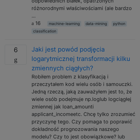
odpowiednich białek, opatrzonych
różnorodnymi właściwościami (ale bardzo
…
16
machine-learning
data-mining
python
classification
Jaki jest powód podjęcia
6
logarytmicznej transformacji kilku
zmiennych ciągłych?
Robiłem problem z klasyfikacją i
przeczytałem kod wielu osób i samouczki.
Jedną rzeczą, jaką zauważyłem jest to, że
wiele osób podejmuje np.loglub logciągłej
zmiennej jak loan_amounti
applicant_incomeetc. Chcę tylko zrozumieć
przyczynę tego. Czy pomaga to poprawić
dokładność prognozowania naszego
modelu? Czy to jest obowiązkowe? lub