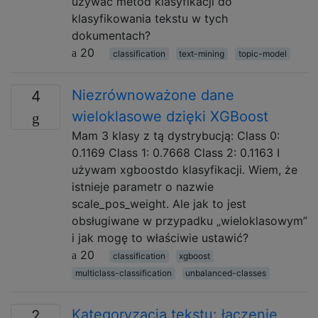
używać metod klasyfikacji do
klasyfikowania tekstu w tych
dokumentach?
20
classification
text-mining
topic-model
Niezrównoważone dane
4
wieloklasowe dzięki XGBoost
Mam 3 klasy z tą dystrybucją: Class 0:
0.1169 Class 1: 0.7668 Class 2: 0.1163 I
używam xgboostdo klasyfikacji. Wiem, że
istnieje parametr o nazwie
scale_pos_weight. Ale jak to jest
obsługiwane w przypadku „wieloklasowym”
i jak mogę to właściwie ustawić?
20
classification
xgboost
multiclass-classification
unbalanced-classes
Kategoryzacja tekstu: łączenie
2