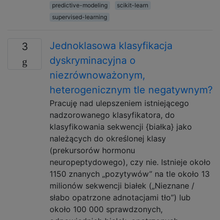
predictive-modeling
scikit-learn
supervised-learning
Jednoklasowa klasyfikacja
3
dyskryminacyjna o
niezrównoważonym,
heterogenicznym tle negatywnym?
Pracuję nad ulepszeniem istniejącego
nadzorowanego klasyfikatora, do
klasyfikowania sekwencji {białka} jako
należących do określonej klasy
(prekursorów hormonu
neuropeptydowego), czy nie. Istnieje około
1150 znanych „pozytywów” na tle około 13
milionów sekwencji białek („Nieznane /
słabo opatrzone adnotacjami tło”) lub
około 100 000 sprawdzonych,