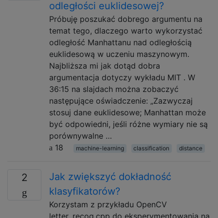
odległości euklidesowej?
Próbuję poszukać dobrego argumentu na
temat tego, dlaczego warto wykorzystać
odległość Manhattanu nad odległością
euklidesową w uczeniu maszynowym.
Najbliższa mi jak dotąd dobra
argumentacja dotyczy wykładu MIT . W
36:15 na slajdach można zobaczyć
następujące oświadczenie: „Zazwyczaj
stosuj dane euklidesowe; Manhattan może
być odpowiedni, jeśli różne wymiary nie są
porównywalne …
18
machine-learning
classification
distance
Jak zwiększyć dokładność
2
klasyfikatorów?
Korzystam z przykładu OpenCV
letter_recog.cpp do eksperymentowania na