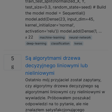
train_test_split(normalized_X, Y,
test_size=0.3, random_state=seed) # Build
the model model = Sequential()
model.add(Dense(23, input_dim=45,
kernel_initializer='normal',
activation='relu')) model.add(Dense(1, …
22
machine-learning
neural-network
deep-learning
classification
keras
Są algorytmami drzewa
5
decyzyjnego liniowymi lub
nieliniowymi
Ostatnio mój przyjaciel został zapytany,
czy algorytmy drzewa decyzyjnego są
algorytmami liniowymi czy nieliniowymi w
wywiadzie. Próbowałem poszukać
odpowiedzi na to pytanie, ale nie
znalazłem satysfakcjonującego