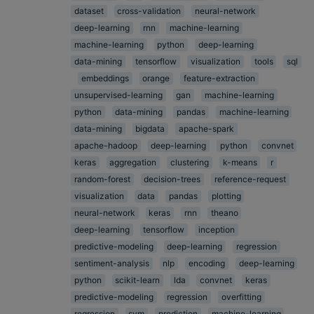
dataset
cross-validation
neural-network
deep-learning
rnn
machine-learning
machine-learning
python
deep-learning
data-mining
tensorflow
visualization
tools
sql
embeddings
orange
feature-extraction
unsupervised-learning
gan
machine-learning
python
data-mining
pandas
machine-learning
data-mining
bigdata
apache-spark
apache-hadoop
deep-learning
python
convnet
keras
aggregation
clustering
k-means
r
random-forest
decision-trees
reference-request
visualization
data
pandas
plotting
neural-network
keras
rnn
theano
deep-learning
tensorflow
inception
predictive-modeling
deep-learning
regression
sentiment-analysis
nlp
encoding
deep-learning
python
scikit-learn
lda
convnet
keras
predictive-modeling
regression
overfitting
regression
svm
prediction
machine-learning