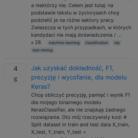
a niektórzy nie. Celem jest tutaj: na
podstawie tekstu w życiorysach chcę
podzielić je na różne sektory pracy.
Zwłaszcza w tych przypadkach, w których
kandydaci nie mają doświadczenia / …
28
machine-learning
classification
nlp
text-mining
Jak uzyskać dokładność, F1,
4
precyzję i wycofanie, dla modelu
Keras?
Chcę obliczyć precyzję, pamięć i wynik F1
dla mojego binarnego modelu
KerasClassifier, ale nie znajduję żadnego
rozwiązania. Oto mój rzeczywisty kod: #
Split dataset in train and test data X_train,
X_test, Y_train, Y_test =