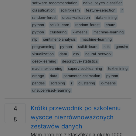
software-recommendation
naive-bayes-classifier
classification
scikit-learn
feature-selection
r
random-forest
cross-validation
data-mining
python
scikit-learn
random-forest
churn
python
clustering
k-means
machine-learning
nlp
sentiment-analysis
machine-learning
programming
python
scikit-learn
nltk
gensim
visualization
data
csv
neural-network
deep-learning
descriptive-statistics
machine-learning
supervised-learning
text-mining
orange
data
parameter-estimation
python
pandas
scraping
r
clustering
k-means
unsupervised-learning
Krótki przewodnik po szkoleniu
4
wysoce niezrównoważonych
zestawów danych
Mam problem z klasyfikacją około 1000