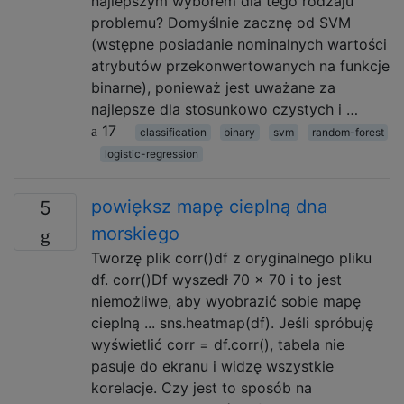
najlepszym wyborem dla tego rodzaju
problemu? Domyślnie zacznę od SVM
(wstępne posiadanie nominalnych wartości
atrybutów przekonwertowanych na funkcje
binarne), ponieważ jest uważane za
najlepsze dla stosunkowo czystych i …
17
classification
binary
svm
random-forest
logistic-regression
powiększ mapę cieplną dna
5
morskiego
Tworzę plik corr()df z oryginalnego pliku
df. corr()Df wyszedł 70 x 70 i to jest
niemożliwe, aby wyobrazić sobie mapę
cieplną ... sns.heatmap(df). Jeśli spróbuję
wyświetlić corr = df.corr(), tabela nie
pasuje do ekranu i widzę wszystkie
korelacje. Czy jest to sposób na