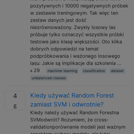
pozytywnych i 10000 negatywnych próbek
w zestawie treningowym. Tak więc ten
zestaw danych jest dość
niezrównoważony. Zwykły losowy las
próbuje tylko oznaczyć wszystkie próbki
testowe jako klasę większości. Oto kilka
dobrych odpowiedzi na temat
podpróbkowania i ważonego losowego
lasu: Jakie są implikacje dla szkolenia …
29
machine-learning
classification
dataset
unbalanced-classes
Kiedy używać Random Forest
4
zamiast SVM i odwrotnie?
Kiedy należy używać Random Forestna
SVModwrót? Rozumiem, że cross-
validationporównanie modeli jest ważnym
aspektem wyboru modelu, ale tutaj