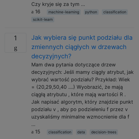
Czy kryje się za tym …
16
machine-learning
python
classification
scikit-learn
Jak wybiera się punkt podziału dla
1
zmiennych ciągłych w drzewach
decyzyjnych?
Mam dwa pytania dotyczące drzew
decyzyjnych: Jeśli mamy ciągły atrybut, jak
wybrać wartość podziału? Przykład: Wiek
= (20,29,50,40 ....) Wyobrazić, że mają
ciągłą atrybutu , które mają wartości R .
Jak napisać algorytm, który znajdzie punkt
podziału v , aby po podzieleniu f przez v
uzyskaliśmy minimalne wzmocnienie dla f
…
15
classification
data
decision-trees