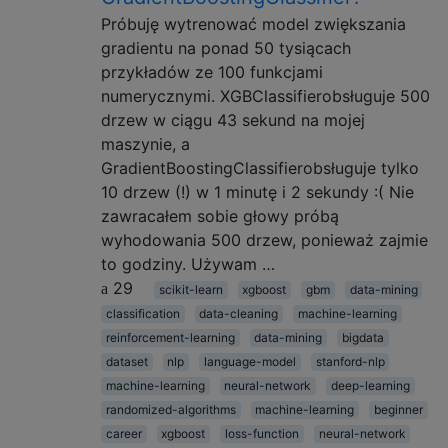
Próbuję wytrenować model zwiększania
gradientu na ponad 50 tysiącach
przykładów ze 100 funkcjami
numerycznymi. XGBClassifierobsługuje 500
drzew w ciągu 43 sekund na mojej
maszynie, a
GradientBoostingClassifierobsługuje tylko
10 drzew (!) w 1 minutę i 2 sekundy :( Nie
zawracałem sobie głowy próbą
wyhodowania 500 drzew, ponieważ zajmie
to godziny. Używam …
29
scikit-learn
xgboost
gbm
data-mining
classification
data-cleaning
machine-learning
reinforcement-learning
data-mining
bigdata
dataset
nlp
language-model
stanford-nlp
machine-learning
neural-network
deep-learning
randomized-algorithms
machine-learning
beginner
career
xgboost
loss-function
neural-network