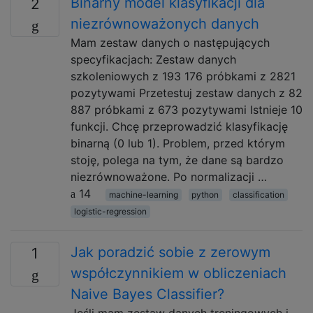
Binarny model klasyfikacji dla
2
niezrównoważonych danych
Mam zestaw danych o następujących
specyfikacjach: Zestaw danych
szkoleniowych z 193 176 próbkami z 2821
pozytywami Przetestuj zestaw danych z 82
887 próbkami z 673 pozytywami Istnieje 10
funkcji. Chcę przeprowadzić klasyfikację
binarną (0 lub 1). Problem, przed którym
stoję, polega na tym, że dane są bardzo
niezrównoważone. Po normalizacji …
14
machine-learning
python
classification
logistic-regression
Jak poradzić sobie z zerowym
1
współczynnikiem w obliczeniach
Naive Bayes Classifier?
Jeśli mam zestaw danych treningowych i