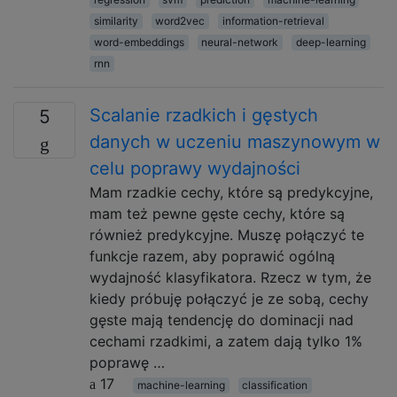
similarity
word2vec
information-retrieval
word-embeddings
neural-network
deep-learning
rnn
Scalanie rzadkich i gęstych
5
danych w uczeniu maszynowym w
celu poprawy wydajności
Mam rzadkie cechy, które są predykcyjne,
mam też pewne gęste cechy, które są
również predykcyjne. Muszę połączyć te
funkcje razem, aby poprawić ogólną
wydajność klasyfikatora. Rzecz w tym, że
kiedy próbuję połączyć je ze sobą, cechy
gęste mają tendencję do dominacji nad
cechami rzadkimi, a zatem dają tylko 1%
poprawę …
17
machine-learning
classification