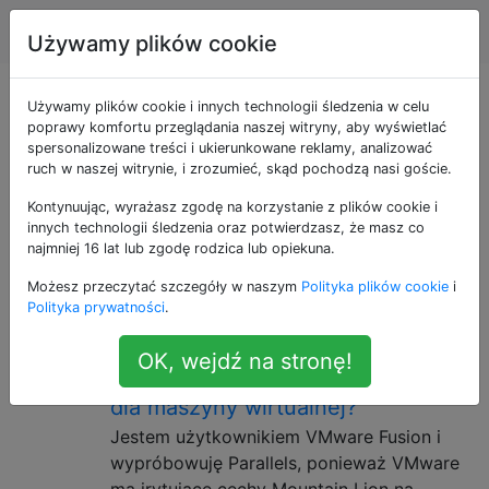
Apple
Tagi
Account
Używamy plików cookie
Pytania otagowane
Używamy plików cookie i innych technologii śledzenia w celu
poprawy komfortu przeglądania naszej witryny, aby wyświetlać
spersonalizowane treści i ukierunkowane reklamy, analizować
jako parallels-
ruch w naszej witrynie, i zrozumieć, skąd pochodzą nasi goście.
desktop
Kontynuując, wyrażasz zgodę na korzystanie z plików cookie i
innych technologii śledzenia oraz potwierdzasz, że masz co
najmniej 16 lat lub zgodę rodzica lub opiekuna.
Oprogramowanie zapewniające wirtualizację
Możesz przeczytać szczegóły w naszym
Polityka plików cookie
i
sprzętową różnych systemów operacyjnych dla OS X.
Polityka prywatności
.
Dlaczego Parallels 8 zaleca
2
OK, wejdź na stronę!
maksymalnie 4 GB pamięci RAM
dla maszyny wirtualnej?
Jestem użytkownikiem VMware Fusion i
wypróbowuję Parallels, ponieważ VMware
ma irytujące cechy Mountain Lion na