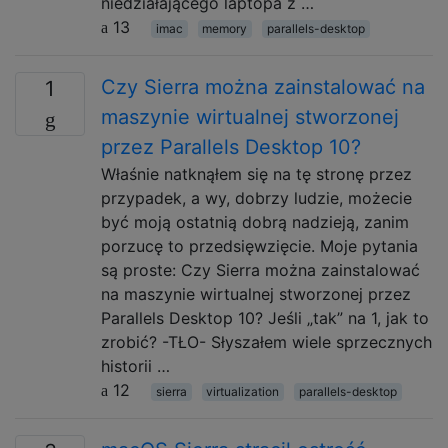
niedziałającego laptopa z …
13
imac
memory
parallels-desktop
Czy Sierra można zainstalować na
1
maszynie wirtualnej stworzonej
przez Parallels Desktop 10?
Właśnie natknąłem się na tę stronę przez
przypadek, a wy, dobrzy ludzie, możecie
być moją ostatnią dobrą nadzieją, zanim
porzucę to przedsięwzięcie. Moje pytania
są proste: Czy Sierra można zainstalować
na maszynie wirtualnej stworzonej przez
Parallels Desktop 10? Jeśli „tak” na 1, jak to
zrobić? -TŁO- Słyszałem wiele sprzecznych
historii …
12
sierra
virtualization
parallels-desktop