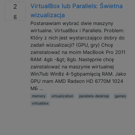
VirtualBox lub Parallels: Świetna
2
wizualizacja
Postanawiam wybrać dwie maszyny
wirtualne. VirtualBox i Parallels. Problem:
Który z nich jest wystarczająco dobry do
zadań wizualizacji? (GPU, gry) Chcę
zainstalować na moim MacBook Pro 2011
RAM: 4gb -&gt; 8gb. Następnie chcę
zainstalować na maszynie wirtualnej
Win7lub Win8z 4-5gbpamięcią RAM. Jako
GPU mam AMD Radeon HD 6770M 1024
МБ …
memory
virtualization
parallels-desktop
games
virtualbox