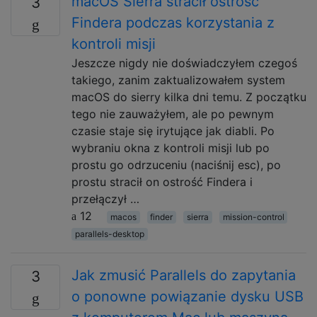
macOS Sierra stracił ostrość
3
Findera podczas korzystania z
kontroli misji
Jeszcze nigdy nie doświadczyłem czegoś
takiego, zanim zaktualizowałem system
macOS do sierry kilka dni temu. Z początku
tego nie zauważyłem, ale po pewnym
czasie staje się irytujące jak diabli. Po
wybraniu okna z kontroli misji lub po
prostu go odrzuceniu (naciśnij esc), po
prostu stracił on ostrość Findera i
przełączył …
12
macos
finder
sierra
mission-control
parallels-desktop
Jak zmusić Parallels do zapytania
3
o ponowne powiązanie dysku USB