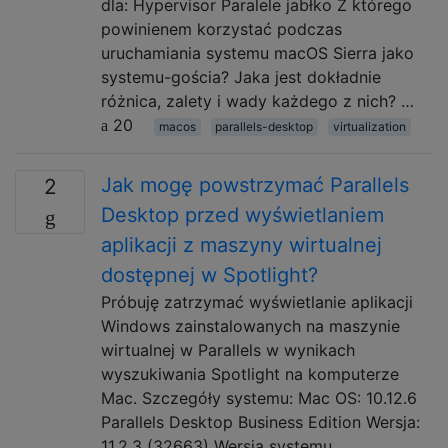
dla: Hypervisor Paralele jabłko Z którego
powinienem korzystać podczas
uruchamiania systemu macOS Sierra jako
systemu-gościa? Jaka jest dokładnie
różnica, zalety i wady każdego z nich? …
20
macos
parallels-desktop
virtualization
Jak mogę powstrzymać Parallels
2
Desktop przed wyświetlaniem
aplikacji z maszyny wirtualnej
dostępnej w Spotlight?
Próbuję zatrzymać wyświetlanie aplikacji
Windows zainstalowanych na maszynie
wirtualnej w Parallels w wynikach
wyszukiwania Spotlight na komputerze
Mac. Szczegóły systemu: Mac OS: 10.12.6
Parallels Desktop Business Edition Wersja:
11.2.3 (32663) Wersja systemu