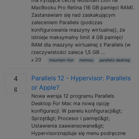
MacBooku Pro Retina (16 GB pamięci RAM).
Zastanawiam się nad zaskakującym
zaleceniem Parallels (podczas
konfigurowania maszyny wirtualnej), że
istnieje maksymalny limit 4 GB pamięci
RAM dla maszyny wirtualnej z Parallels (w
rzeczywistości zaleca 1,5 GB …
20
mountain-lion
memory
parallels-desktop
Parallels 12 - Hypervisor: Parallels
4
or Apple?
Nowa wersja 12 programu Parallels
Desktop For Mac ma nową opcję
konfiguracji. W panelu konfiguracji&gt;
Sprzęt&gt; Procesor i pamięć&gt;
Ustawienia zaawansowane&gt;
Hypervisorznajduje się menu podręczne