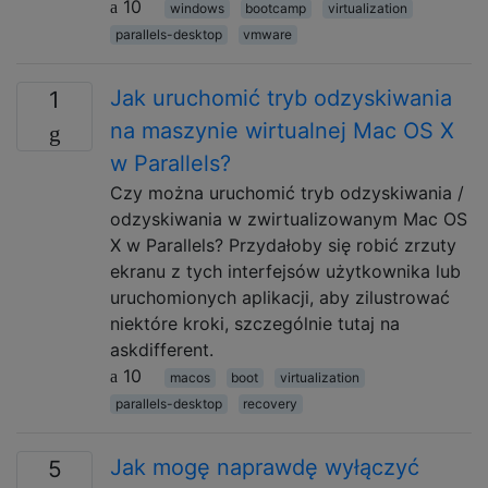
10
windows
bootcamp
virtualization
parallels-desktop
vmware
Jak uruchomić tryb odzyskiwania
1
na maszynie wirtualnej Mac OS X
w Parallels?
Czy można uruchomić tryb odzyskiwania /
odzyskiwania w zwirtualizowanym Mac OS
X w Parallels? Przydałoby się robić zrzuty
ekranu z tych interfejsów użytkownika lub
uruchomionych aplikacji, aby zilustrować
niektóre kroki, szczególnie tutaj na
askdifferent.
10
macos
boot
virtualization
parallels-desktop
recovery
Jak mogę naprawdę wyłączyć
5