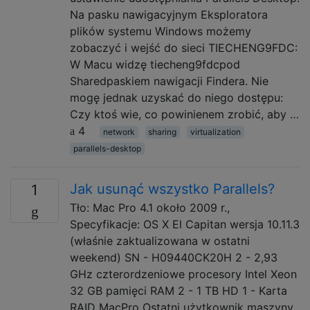
Na pasku nawigacyjnym Eksploratora
plików systemu Windows możemy
zobaczyć i wejść do sieci TIECHENG9FDC:
W Macu widzę tiecheng9fdcpod
Sharedpaskiem nawigacji Findera. Nie
mogę jednak uzyskać do niego dostępu:
Czy ktoś wie, co powinienem zrobić, aby …
4
network
sharing
virtualization
parallels-desktop
Jak usunąć wszystko Parallels?
1
Tło: Mac Pro 4.1 około 2009 r.,
Specyfikacje: OS X El Capitan wersja 10.11.3
(właśnie zaktualizowana w ostatni
weekend) SN - H09440CK20H 2 - 2,93
GHz czterordzeniowe procesory Intel Xeon
32 GB pamięci RAM 2 - 1 TB HD 1 - Karta
RAID MacPro Ostatni użytkownik maszyny