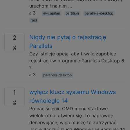
uruchomił na nim …
3
el-capitan
partition
parallels-desktop
raid
Nigdy nie pytaj o rejestrację
2
Parallels
Czy istnieje opcja, aby trwale zapobiec
rejestracji w programie Parallels Desktop 6
?
3
parallels-desktop
wyłącz klucz systemu Windows
1
równolegle 14
Po naciśnięciu CMD menu startowe
wielokrotnie otwiera się. To naprawdę
denerwujące, więc muszę to zatrzymać.
Jak wyłączyć klucz Windows w Parallels 14