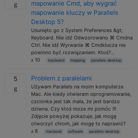
mapowanie Cmd, aby wygrać
mapowanie kluczy w Parallels
Desktop 5?
Usunięto go z System Preferences &gt;
Keyboard. Nie idź Odwzorowano ⌘ Cmdna
Ctrl. Nie idź Wyrwanie ⌘ Cmdklucza nie
powinno być rozwiązaniem. Ktoś?...
10
keyboard
mapping
parallels-desktop
Problem z paralelami
5
Używam Parallels na moim komputerze
Mac. Ale kiedy otwieram oprogramowanie,
czcionka jest tak mała, że ​​jest bardzo
dziwna. Czy ktoś może mi pomóc !!!
Zdjęcie powyżej pokazuje, jak mogę
otworzyć chrom, jak mogę to naprawić?
8
macbook
software
parallels-desktop