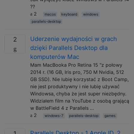
??
2
macos
keyboard
windows
parallels-desktop
Uderzenie wydajności w grach
2
dzięki Parallels Desktop dla
komputerów Mac
Mam MacBooka Pro Retina 15 "z połowy
2014 r. (16 GB, Iris pro, 750 M Nvidia, 512
GB SSD). Nie lubię korzystać z Boot Camp,
nie jest produktywny i nie lubię używać
Windowsa, chyba że jest super niezbędny.
Widziałem film na YouTube z osobą grającą
w BattleField 4 z Parallels …
2
windows-7
parallels-desktop
games
Parallels Desktop - 1 Apple ID, 2
1