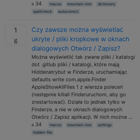
34
macos
mountain-lion
dictionary
spellcheck
autocorrect
Czy zawsze można wyświetlać
1
ukryte / pliki kropkowe w oknach
dialogowych Otwórz / Zapisz?
Można wyświetlić tak zwane pliki / katalogi
dot .gitlub pliki / katalogi, które mają
Hiddenatrybut w Finderze, uruchamiając
defaults write com.apple.Finder
AppleShowAllFiles 1 z wiersza poleceń
(następnie killall Finderuruchom, aby go
zrestartować). Działa to jednak tylko w
Finderze, a nie w oknach dialogowych
Otwórz / Zapisz aplikacji. W nich można …
34
macos
mountain-lion
settings
hidden-file