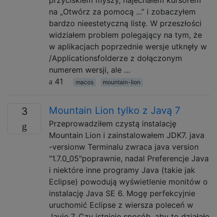
na „Otwórz za pomocą ...” i zobaczyłem
bardzo nieestetyczną listę. W przeszłości
widziałem problem polegający na tym, że
w aplikacjach poprzednie wersje utknęły w
/Applicationsfolderze z dołączonym
numerem wersji, ale …
41
macos
mountain-lion
Mountain Lion tylko z Javą 7
3
Przeprowadziłem czystą instalację
Mountain Lion i zainstalowałem JDK7. java
-versionw Terminalu zwraca java version
"1.7.0_05"poprawnie, nadal Preferencje Java
i niektóre inne programy Java (takie jak
Eclipse) powodują wyświetlenie monitów o
instalację Java SE 6. Mogę perfekcyjnie
uruchomić Eclipse z wiersza poleceń w
Javie 7. Czy istnieje sposób, aby to działało