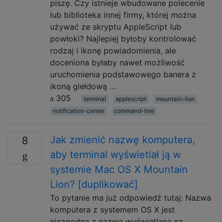
piszę. Czy istnieje wbudowane polecenie
lub biblioteka innej firmy, której można
używać ze skryptu AppleScript lub
powłoki? Najlepiej byłoby kontrolować
rodzaj i ikonę powiadomienia, ale
doceniona byłaby nawet możliwość
uruchomienia podstawowego banera z
ikoną giełdową …
305
terminal
applescript
mountain-lion
notification-center
command-line
Jak zmienić nazwę komputera,
8
aby terminal wyświetlał ją w
systemie Mac OS X Mountain
Lion? [duplikować]
To pytanie ma już odpowiedź tutaj: Nazwa
komputera z systemem OS X jest
niezgodna z nazwą wyświetlaną na