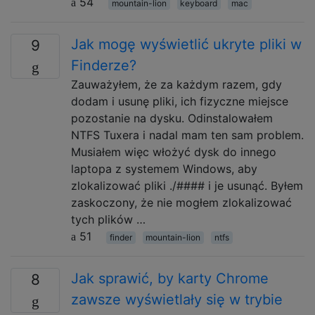
54
mountain-lion
keyboard
mac
Jak mogę wyświetlić ukryte pliki w
9
Finderze?
Zauważyłem, że za każdym razem, gdy
dodam i usunę pliki, ich fizyczne miejsce
pozostanie na dysku. Odinstalowałem
NTFS Tuxera i nadal mam ten sam problem.
Musiałem więc włożyć dysk do innego
laptopa z systemem Windows, aby
zlokalizować pliki ./#### i je usunąć. Byłem
zaskoczony, że nie mogłem zlokalizować
tych plików …
51
finder
mountain-lion
ntfs
Jak sprawić, by karty Chrome
8
zawsze wyświetlały się w trybie