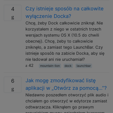
Czy istnieje sposób na całkowite
4
wyłączenie Docka?
Chcę, żeby Dock całkowicie zniknął. Nie
korzystałem z niego w ostatnich trzech
wersjach systemu OS X (10.5 do chwili
obecnej). Chcę, żeby to całkowicie
zniknęło, a zamiast tego LaunchBar. Czy
istnieje sposób na zabicie Docka, aby się
nie ładował ani nie uruchamiał?
42
mountain-lion
dock
launchbar
Jak mogę zmodyfikować listę
6
aplikacji w „Otwórz za pomocą…”?
Niedawno poszedłem otworzyć plik audio i
chciałem go otworzyć w edytorze zamiast
odtwarzacza. Kliknąłem go prawym
przyciskiem myszy, najechałem kursorem