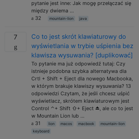
pytanie jest inne: Jak mogę przełączać się
między dwiema …
32
mountain-lion
java
Co to jest skrót klawiaturowy do
7
wyświetlania w trybie uśpienia bez
klawisza wysuwania? [duplikować]
To pytanie ma już odpowiedź tutaj: Czy
istnieje podobna szybka alternatywa dla
Crtl + Shift + Eject dla nowego Macbooka,
w którym brakuje klawiszy wysuwania? 13
odpowiedzi Czytam, że jeśli chcesz uśpić
wyświetlacz, skrótem klawiaturowym jest
Control ⌃+ Shift ⇧+ Eject ⏏, ale co to jest
w Mountain Lion lub …
31
lion
macos
macbook
mountain-lion
keyboard