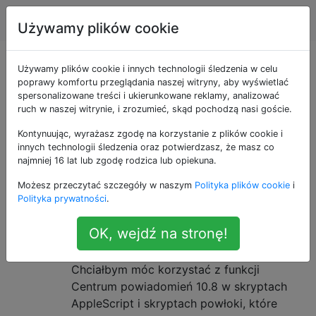
Apple
Tagi
Account
Używamy plików cookie
Pytania otagowane
Używamy plików cookie i innych technologii śledzenia w celu
poprawy komfortu przeglądania naszej witryny, aby wyświetlać
spersonalizowane treści i ukierunkowane reklamy, analizować
jako mountain-lion
ruch w naszej witrynie, i zrozumieć, skąd pochodzą nasi goście.
Kontynuując, wyrażasz zgodę na korzystanie z plików cookie i
OS X 10.8 Mountain Lion to dziewiąta główna wersja
innych technologii śledzenia oraz potwierdzasz, że masz co
systemu operacyjnego Apple OS X.
najmniej 16 lat lub zgodę rodzica lub opiekuna.
Jak mogę uruchomić
12
Możesz przeczytać szczegóły w naszym
Polityka plików cookie
i
Polityka prywatności
.
powiadomienie w Centrum
powiadomień ze skryptu
OK, wejdź na stronę!
AppleScript lub skryptu powłoki?
Chciałbym móc korzystać z funkcji
Centrum powiadomień 10.8 w skryptach
AppleScript i skryptach powłoki, które