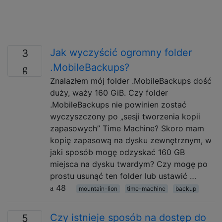
Jak wyczyścić ogromny folder
3
.MobileBackups?
Znalazłem mój folder .MobileBackups dość
duży, waży 160 GiB. Czy folder
.MobileBackups nie powinien zostać
wyczyszczony po „sesji tworzenia kopii
zapasowych” Time Machine? Skoro mam
kopię zapasową na dysku zewnętrznym, w
jaki sposób mogę odzyskać 160 GB
miejsca na dysku twardym? Czy mogę po
prostu usunąć ten folder lub ustawić …
48
mountain-lion
time-machine
backup
Czy istnieje sposób na dostęp do
5