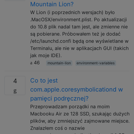
Mountain Lion?
W Lion (i poprzednich wersjach) było
.MacOSX/environment.plist. Po aktualizacji
do 10.8 plik nadal tam jest, ale zmienne nie
są pobierane. Próbowałem też je dodać
/etc/launchd.confi będą one wyświetlane w
Terminalu, ale nie w aplikacjach GUI (takich
jak moje IDE).
46
mountain-lion
environment-variables
Co to jest
4
com.apple.coresymbolicationd w
pamięci podręcznej?
Przeprowadzam porządki na moim
Macbooku Air ze 128 SSD, szukając dużych
plików, aby zmniejszyć zajmowane miejsce.
Znalazłem coś o nazwie