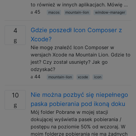
to również w innych aplikacjach. Mówię …
45
macos
mountain-lion
window-manager
Gdzie poszedł Icon Composer z
4
Xcode?
Nie mogę znaleźć Icon Composer w
wersjach Xcode na Mountain Lion. Gdzie to
jest? Czy został usunięty? Jak go
odzyskać?
44
mountain-lion
xcode
icon
Nie można pozbyć się niepełnego
10
paska pobierania pod ikoną doku
Mój folder Pobrane w mojej stacji
dokującej wyświetla pasek pobierania /
postępu na poziomie 50% od wczoraj. W
moim folderze pobierania nie ma żadnych