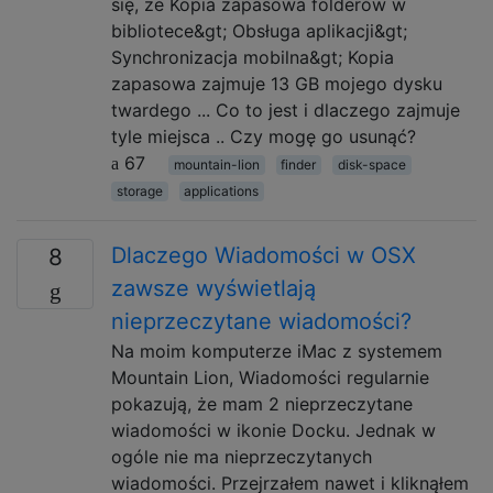
się, że Kopia zapasowa folderów w
bibliotece&gt; Obsługa aplikacji&gt;
Synchronizacja mobilna&gt; Kopia
zapasowa zajmuje 13 GB mojego dysku
twardego ... Co to jest i dlaczego zajmuje
tyle miejsca .. Czy mogę go usunąć?
67
mountain-lion
finder
disk-space
storage
applications
Dlaczego Wiadomości w OSX
8
zawsze wyświetlają
nieprzeczytane wiadomości?
Na moim komputerze iMac z systemem
Mountain Lion, Wiadomości regularnie
pokazują, że mam 2 nieprzeczytane
wiadomości w ikonie Docku. Jednak w
ogóle nie ma nieprzeczytanych
wiadomości. Przejrzałem nawet i kliknąłem