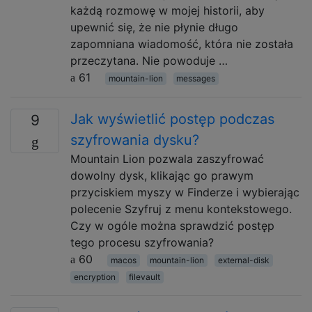
każdą rozmowę w mojej historii, aby
upewnić się, że nie płynie długo
zapomniana wiadomość, która nie została
przeczytana. Nie powoduje …
61
mountain-lion
messages
Jak wyświetlić postęp podczas
9
szyfrowania dysku?
Mountain Lion pozwala zaszyfrować
dowolny dysk, klikając go prawym
przyciskiem myszy w Finderze i wybierając
polecenie Szyfruj z menu kontekstowego.
Czy w ogóle można sprawdzić postęp
tego procesu szyfrowania?
60
macos
mountain-lion
external-disk
encryption
filevault