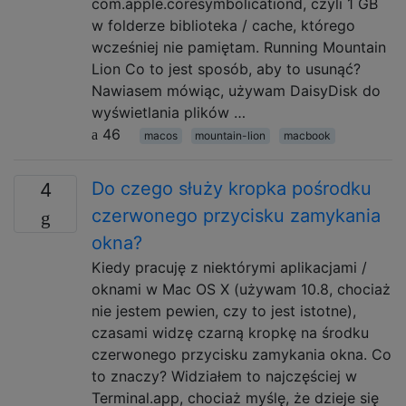
com.apple.coresymbolicationd, czyli 1 GB
w folderze biblioteka / cache, którego
wcześniej nie pamiętam. Running Mountain
Lion Co to jest sposób, aby to usunąć?
Nawiasem mówiąc, używam DaisyDisk do
wyświetlania plików …
46
macos
mountain-lion
macbook
Do czego służy kropka pośrodku
4
czerwonego przycisku zamykania
okna?
Kiedy pracuję z niektórymi aplikacjami /
oknami w Mac OS X (używam 10.8, chociaż
nie jestem pewien, czy to jest istotne),
czasami widzę czarną kropkę na środku
czerwonego przycisku zamykania okna. Co
to znaczy? Widziałem to najczęściej w
Terminal.app, chociaż myślę, że dzieje się