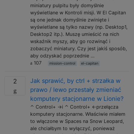
miniatury pulpitu były domyślnie
wyświetlane w Kontroli misji. W El Capitan
są one jednak domyślnie zwinięte i
wyświetlane są tylko nazwy (np. Desktop1,
Desktop2 itp.). Muszę umieścić na nich
wskaźnik myszy, aby go rozwinąć i
zobaczyć miniatury. Czy jest jakiś sposób,
aby odzyskać poprzednie …
107
mission-control
el-capitan
Jak sprawić, by ctrl + strzałka w
2
prawo / lewo przestały zmieniać
komputery stacjonarne w Lionie?
⌃ Control+ →i ⌃ Control+ ←przełącza
komputery stacjonarne. Właściwie miałem
to włączone w Spaces na Snow Leopard,
ale chciałbym to wyłączyć, ponieważ