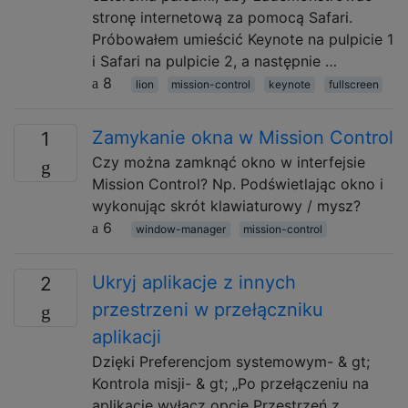
stronę internetową za pomocą Safari.
Próbowałem umieścić Keynote na pulpicie 1
i Safari na pulpicie 2, a następnie …
8
lion
mission-control
keynote
fullscreen
Zamykanie okna w Mission Control
1
Czy można zamknąć okno w interfejsie
Mission Control? Np. Podświetlając okno i
wykonując skrót klawiaturowy / mysz?
6
window-manager
mission-control
Ukryj aplikacje z innych
2
przestrzeni w przełączniku
aplikacji
Dzięki Preferencjom systemowym- & gt;
Kontrola misji- & gt; „Po przełączeniu na
aplikację wyłącz opcję Przestrzeń z