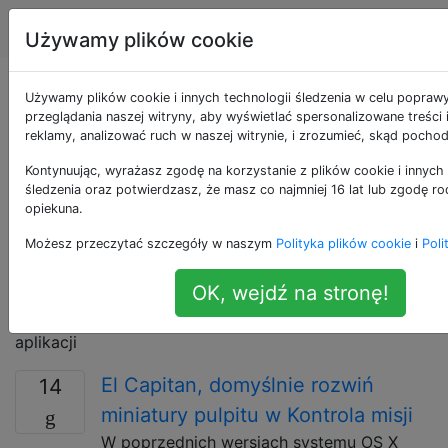
Apple
Tagi
Account
Używamy plików cookie
Pytania otagowane
Używamy plików cookie i innych technologii śledzenia w celu popraw
przeglądania naszej witryny, aby wyświetlać spersonalizowane treści
reklamy, analizować ruch w naszej witrynie, i zrozumieć, skąd pochod
jako mission-control
Kontynuując, wyrażasz zgodę na korzystanie z plików cookie i innych 
śledzenia oraz potwierdzasz, że masz co najmniej 16 lat lub zgodę ro
Kontrola misji łączy Exposé, pulpit nawigacyjny, spacje
opiekuna.
i aplikacje pełnoekranowe, aby zapewnić Ci jedno
miejsce, w którym możesz przeglądać i przeglądać
Możesz przeczytać szczegóły w naszym
Polityka plików cookie
i
Poli
wszystko, co jest aktualnie otwarte na komputerze
OK, wejdź na stronę!
Mac. W Kontroli misji wszystkie otwarte okna i
przestrzenie są widoczne, pogrupowane według
aplikacji
El Capitan, domyślnie rozwiń
14
miniatury pulpitu w Kontrola misji
W poprzednich wersjach systemu OS X