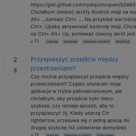
https://gist.github.com/ryanpcmcquen/b2e6
Chciałbym zmienić skróty Kontroli misji na ws
Alt+ ...zamiast Ctrl+ .... Na przykład wartości
Ctrl+, Upaby aktywować kontrolę misji. Chci
na Ctrl+ Alt+ Up, ponieważ obecny skrót jest
11
macos
terminal
mission-control
shortcut
Przyspieszyć przejście między
2
przestrzeniami?
Czy można przyspieszyć przejście między
przestrzeniami? Często otwieram moje
aplikacje w trybie pełnoekranowym, ale
chciałbym, aby przejście było nieco
szybsze, czy istnieje sposób, aby to
przyspieszyć (tj. Kiedy uderzę Ctr
rightarrow, przesuwa się o jedną spację do
drugiej szybciej niż ustawienie domyślne).
11
spaces
mission-control
fullscreen