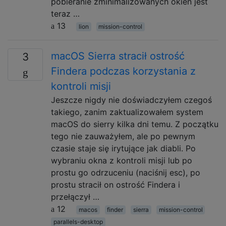
pobieranie zminimalizowanych okien jest
teraz …
13
lion
mission-control
macOS Sierra stracił ostrość
3
Findera podczas korzystania z
kontroli misji
Jeszcze nigdy nie doświadczyłem czegoś
takiego, zanim zaktualizowałem system
macOS do sierry kilka dni temu. Z początku
tego nie zauważyłem, ale po pewnym
czasie staje się irytujące jak diabli. Po
wybraniu okna z kontroli misji lub po
prostu go odrzuceniu (naciśnij esc), po
prostu stracił on ostrość Findera i
przełączył …
12
macos
finder
sierra
mission-control
parallels-desktop