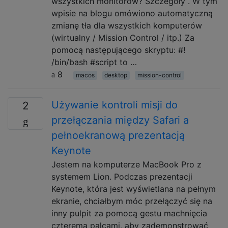
wszystkich monitorów? Szczegóły . W tym
wpisie na blogu omówiono automatyczną
zmianę tła dla wszystkich komputerów
(wirtualny / Mission Control / itp.) Za
pomocą następującego skryptu: #!
/bin/bash #script to …
8
macos
desktop
mission-control
Używanie kontroli misji do
2
przełączania między Safari a
pełnoekranową prezentacją
Keynote
Jestem na komputerze MacBook Pro z
systemem Lion. Podczas prezentacji
Keynote, która jest wyświetlana na pełnym
ekranie, chciałbym móc przełączyć się na
inny pulpit za pomocą gestu machnięcia
czterema palcami, aby zademonstrować