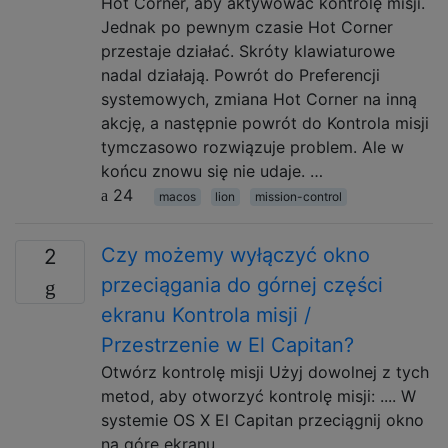
Hot Corner, aby aktywować kontrolę misji.
Jednak po pewnym czasie Hot Corner
przestaje działać. Skróty klawiaturowe
nadal działają. Powrót do Preferencji
systemowych, zmiana Hot Corner na inną
akcję, a następnie powrót do Kontrola misji
tymczasowo rozwiązuje problem. Ale w
końcu znowu się nie udaje. …
24
macos
lion
mission-control
Czy możemy wyłączyć okno
2
przeciągania do górnej części
ekranu Kontrola misji /
Przestrzenie w El Capitan?
Otwórz kontrolę misji Użyj dowolnej z tych
metod, aby otworzyć kontrolę misji: .... W
systemie OS X El Capitan przeciągnij okno
na górę ekranu.