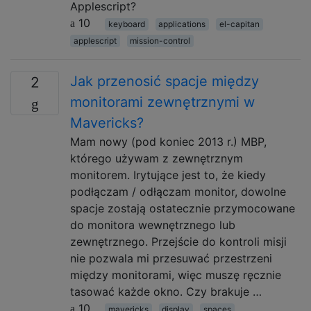
Applescript?
10
keyboard
applications
el-capitan
applescript
mission-control
Jak przenosić spacje między
2
monitorami zewnętrznymi w
Mavericks?
Mam nowy (pod koniec 2013 r.) MBP,
którego używam z zewnętrznym
monitorem. Irytujące jest to, że kiedy
podłączam / odłączam monitor, dowolne
spacje zostają ostatecznie przymocowane
do monitora wewnętrznego lub
zewnętrznego. Przejście do kontroli misji
nie pozwala mi przesuwać przestrzeni
między monitorami, więc muszę ręcznie
tasować każde okno. Czy brakuje …
10
mavericks
display
spaces