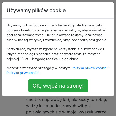
Apple
Tagi
Account
Używamy plików cookie
Pytania otagowane
Używamy plików cookie i innych technologii śledzenia w celu
poprawy komfortu przeglądania naszej witryny, aby wyświetlać
spersonalizowane treści i ukierunkowane reklamy, analizować
jako internet-explorer
ruch w naszej witrynie, i zrozumieć, skąd pochodzą nasi goście.
Kontynuując, wyrażasz zgodę na korzystanie z plików cookie i
Czy nie ma czegoś takiego jak
3
innych technologii śledzenia oraz potwierdzasz, że masz co
Microsoft Internet Explorer dla
najmniej 16 lat lub zgodę rodzica lub opiekuna.
Mac OS X?
Możesz przeczytać szczegóły w naszym
Polityka plików cookie
i
Polityka prywatności
.
To jest mój pierwszy Mac i zastanawiam
się: czy nie ma Microsoft Internet Explorer
OK, wejdź na stronę!
dla Mac OS X? Jestem programistą stron
internetowych i potrzebuję przeglądarki IE
(nie tak naprawdę lol), ale kiedy to robię,
widzę kilka podejrzanych witryn
pojawiających się w mojej wyszukiwarce