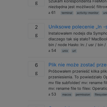
Szukam korespondenta FileMon d
niezbędna jest możliwość filtr
61
terminal
activity-monitor
un
Uniksowe polecenie „ln -
2
Instalowałem nodejs dla Symphon
dlaczego tak się stało? MacBook-
bin / node Hasło: ln: / usr / bi
54
unix
url
Plik nie może zostać prze
6
Próbowałem przenieść kilka pl
przeniesienia. To powiedziało 
mv file subfolder/ mv: rename fil
mv: rename file to filex: Operati
53
macos
permission
filesyst