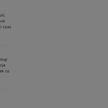
ić.
ook
i czas
logi
cja
ak co