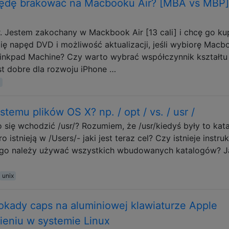
będę brakować na Macbooku Air? [MBA vs MBP]
. Jestem zakochany w Mackbook Air [13 cali] i chcę go kup
ię napęd DVD i możliwość aktualizacji, jeśli wybiorę Macb
inkpad Machine? Czy warto wybrać współczynnik kształtu 
st dobre dla rozwoju iPhone …
temu plików OS X? np. / opt / vs. / usr /
się wchodzić /usr/? Rozumiem, że /usr/kiedyś były to kata
stnieją w /Users/- jaki jest teraz cel? Czy istnieje instruk
ego należy używać wszystkich wbudowanych katalogów? J
unix
okady caps na aluminiowej klawiaturze Apple
eniu w systemie Linux