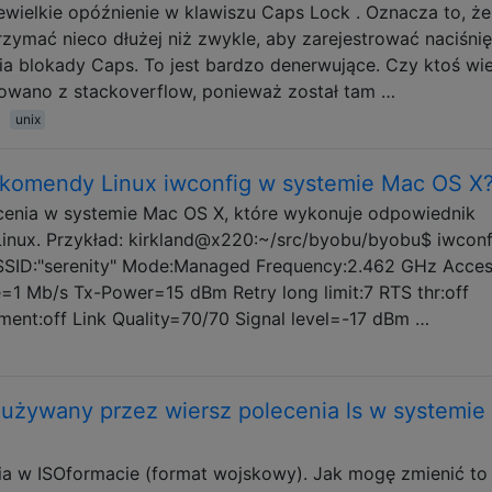
wielkie opóźnienie w klawiszu Caps Lock . Oznacza to, że
zymać nieco dłużej niż zwykle, aby zarejestrować naciśnię
 blokady Caps. To jest bardzo denerwujące. Czy ktoś wie
owano z stackoverflow, ponieważ został tam …
unix
k komendy Linux iwconfig w systemie Mac OS X
cenia w systemie Mac OS X, które wykonuje odpowiednik
Linux. Przykład: kirkland@x220:~/src/byobu/byobu$ iwconf
SSID:"serenity" Mode:Managed Frequency:2.462 GHz Acce
te=1 Mb/s Tx-Power=15 dBm Retry long limit:7 RTS thr:off
ent:off Link Quality=70/70 Signal level=-17 dBm …
 używany przez wiersz polecenia ls w systemie
ia w ISOformacie (format wojskowy). Jak mogę zmienić to