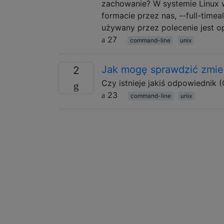
zachowanie? W systemie Linux w
formacie przez nas, --full-timea
używany przez polecenie jest o
27
command-line
unix
Jak mogę sprawdzić zmi
2
Czy istnieje jakiś odpowiednik (
23
command-line
unix