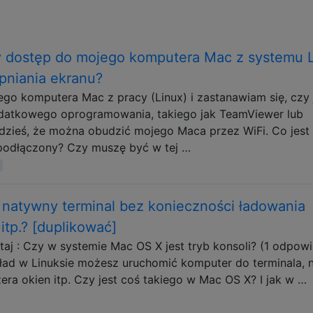
 dostęp do mojego komputera Mac z systemu 
pniania ekranu?
go komputera Mac z pracy (Linux) i zastanawiam się, czy 
odatkowego oprogramowania, takiego jak TeamViewer lub
zieś, że można obudzić mojego Maca przez WiFi. Co jest
podłączony? Czy muszę być w tej …
 natywny terminal bez konieczności ładowania
itp.? [duplikować]
aj : Czy w systemie Mac OS X jest tryb konsoli? (1 odpow
kład w Linuksie możesz uruchomić komputer do terminala, n
ra okien itp. Czy jest coś takiego w Mac OS X? I jak w …