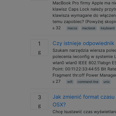
MacBook Pro firmy Apple ma nie
klawisz Caps Lock należy przytr
klawisza wymagane do włączenia
temu zapobiec? (Powyżej skopi
32
macos
macbook
keyboard
Czy istnieje odpowiedni
1
Szukam narzędzia wiersza pole
polecenia iwconfig w systemie 
wlan0 wlan0 IEEE 802.11abgn E
Point: 00:11:22:33:44:55 Bit Ra
Fragment thr:off Power Managem
27
wifi
command-line
unix
Jak zmienić format czasu
3
OSX?
Chcę lsustawić czas wyświetlan