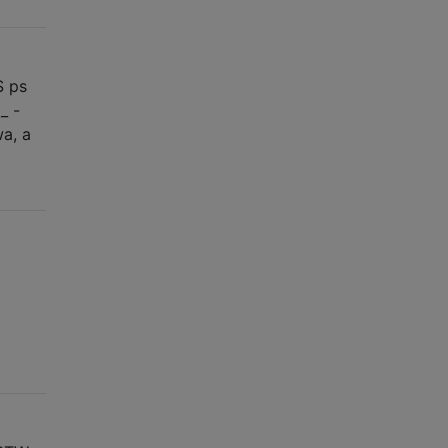
$ ps
_ -
wa, a