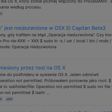
la OS X, który został później włączony do ProcessMon . 
owania według procesu.
ix
s” jest niedozwolone w OSX El Capitan Beta3
y, gdy trafiłem na błąd „Operacja niedozwolona”. Czy kto
Pro-de-XXX: ~ XXX $ sudo ln -s / usr / local / bin / node / 
n / node: Operacja niedozwolona
niesiony przez root na OS X
ików do podfolderu w systemie OS X. Jeden odmówił
Operation not permitted. Próbowałem ponownie jako root: $
e to subfolder/file: Operation not permitted $ sudo mv file 
on not permitted $ lsattr …
em
unix