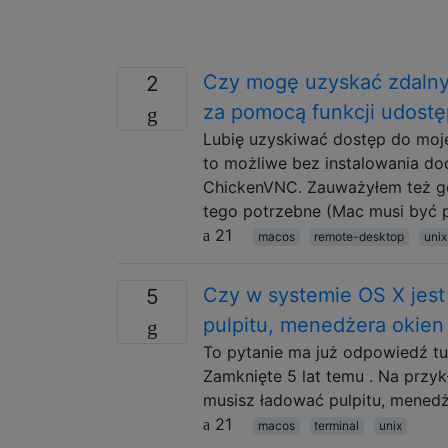
Czy mogę uzyskać zdalny
2
za pomocą funkcji udostę
Lubię uzyskiwać dostęp do moje
to możliwe bez instalowania d
ChickenVNC. Zauważyłem też gd
tego potrzebne (Mac musi być 
21
macos
remote-desktop
unix
Czy w systemie OS X jest
5
pulpitu, menedżera okien 
To pytanie ma już odpowiedź tut
Zamknięte 5 lat temu . Na przy
musisz ładować pulpitu, menedże
21
macos
terminal
unix