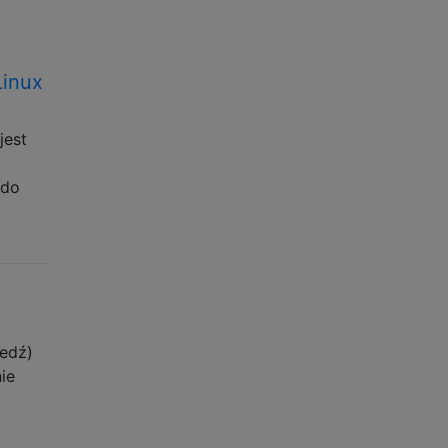
Linux
jest
 do
iedź)
ie