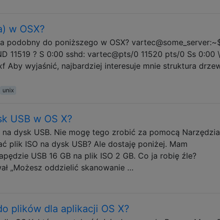
wa) w OSX?
a podobny do poniższego w OSX? vartec@some_server:~
11519 ? S 0:00 sshd: vartec@pts/0 11520 pts/0 Ss 0:00 \
f Aby wyjaśnić, najbardziej interesuje mnie struktura drze
unix
ysk USB w OS X?
 na dysk USB. Nie mogę tego zrobić za pomocą Narzędzia
 plik ISO na dysk USB? Ale dostaję poniżej. Mam
apędzie USB 16 GB na plik ISO 2 GB. Co ja robię źle?
ł „Możesz oddzielić skanowanie …
 plików dla aplikacji OS X?