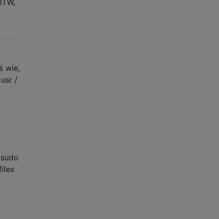
BTW,
ś wie,
usr /
 sudo
filex