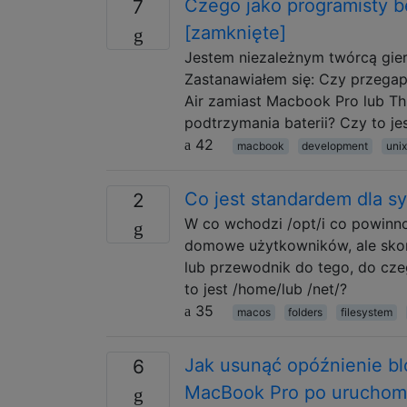
Czego jako programisty 
7
[zamknięte]
Jestem niezależnym twórcą gier
Zastanawiałem się: Czy przegap
Air zamiast Macbook Pro lub Th
podtrzymania baterii? Czy to je
42
macbook
development
unix
Co jest standardem dla sys
2
W co wchodzi /opt/i co powinno 
domowe użytkowników, ale skoro i
lub przewodnik do tego, do cz
to jest /home/lub /net/?
35
macos
folders
filesystem
Jak usunąć opóźnienie bl
6
MacBook Pro po uruchomi