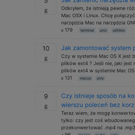
5
Odkryłem, że istnieją pewne ró
Mac OSX i Linux. Chcę połączy
narzędzia Mac na narzędzia G
179
terminal
unix
utilities
Jak zamontować system p
10
Czy w systemie Mac OS X jest b
plików ext4 ? Jeśli nie, jaki j
plików ext4 w systemie Mac OS
131
macos
unix
Czy istnieje sposób na k
9
wierszu poleceń bez korz
Teraz wiem, że mogę konwertow
tylko: czy jest coś wbudowaneg
przekonwertować .mp4 na .mp3 
96