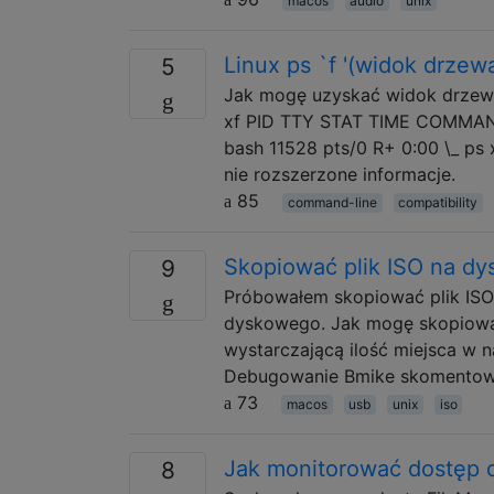
macos
audio
unix
Linux ps `f '(widok drze
5
Jak mogę uzyskać widok drzew
xf PID TTY STAT TIME COMMAND 
bash 11528 pts/0 R+ 0:00 \_ ps x
nie rozszerzone informacje.
85
command-line
compatibility
Skopiować plik ISO na d
9
Próbowałem skopiować plik ISO
dyskowego. Jak mogę skopiować
wystarczającą ilość miejsca w n
Debugowanie Bmike skomentowa
73
macos
usb
unix
iso
Jak monitorować dostęp do
8