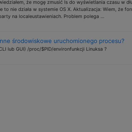
iedziałem, że mogę zmusić ls do wyświetlania czasu w dł
le to nie działa w systemie OS X. Aktualizacja: Wiem, że fo
party na localeustawieniach. Problem polega …
enne środowiskowe uruchomionego procesu?
CLI lub GUI) /proc/$PID/environfunkcji Linuksa ?