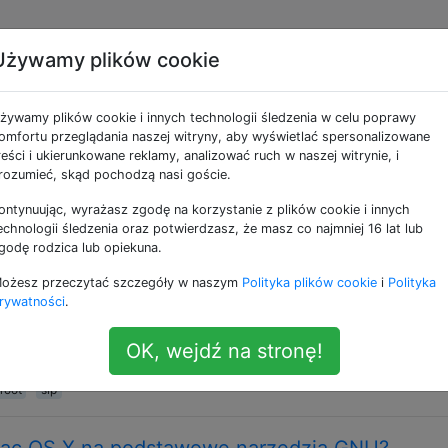
Używamy plików cookie
e jako unix
żywamy plików cookie i innych technologii śledzenia w celu poprawy
omfortu przeglądania naszej witryny, aby wyświetlać spersonalizowane
i architekturą składającą się na Mac OS X / iOS, a takż
reści i ukierunkowane reklamy, analizować ruch w naszej witrynie, i
1 i różnych powłok, takich jak `bash` lub` zsh`. Niezależni
rozumieć, skąd pochodzą nasi goście.
il`, czy też używasz innego oprogramowania typu open so
ontynuując, wyrażasz zgodę na korzystanie z plików cookie i innych
ów narzędzi, takich jak Linux, GNU i wiele, wiele innych, 
echnologii śledzenia oraz potwierdzasz, że masz co najmniej 16 lat lub
godę rodzica lub opiekuna.
nkcja „rootless” w El Capitan?
ożesz przeczytać szczegóły w naszym
Polityka plików cookie
i
Polityka
ji „Rootless” w El Capitan i słyszę takie rzeczy, jak „Nie m
rywatności
.
żna zmodyfikować /System” i „Świat się skończy, ponieważ 
t funkcja „Rootless” El Capitan na poziomie technicznym? 
OK, wejdź na stronę!
użytkownika i doświadczenia …
root
sip
Mac OS X na podstawowe narzędzia GNU?