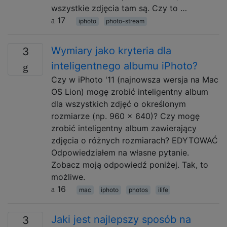
wszystkie zdjęcia tam są. Czy to …
17
iphoto
photo-stream
Wymiary jako kryteria dla
3
inteligentnego albumu iPhoto?
Czy w iPhoto '11 (najnowsza wersja na Mac
OS Lion) mogę zrobić inteligentny album
dla wszystkich zdjęć o określonym
rozmiarze (np. 960 x 640)? Czy mogę
zrobić inteligentny album zawierający
zdjęcia o różnych rozmiarach? EDYTOWAĆ
Odpowiedziałem na własne pytanie.
Zobacz moją odpowiedź poniżej. Tak, to
możliwe.
16
mac
iphoto
photos
ilife
Jaki jest najlepszy sposób na
3