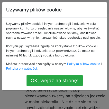
Apple
Tagi
Account
Używamy plików cookie
Pytania otagowane
Używamy plików cookie i innych technologii śledzenia w celu
poprawy komfortu przeglądania naszej witryny, aby wyświetlać
spersonalizowane treści i ukierunkowane reklamy, analizować
jako iphoto
ruch w naszej witrynie, i zrozumieć, skąd pochodzą nasi goście.
Kontynuując, wyrażasz zgodę na korzystanie z plików cookie i
iPhoto to organizator zdjęć i edytor dla komputerów
innych technologii śledzenia oraz potwierdzasz, że masz co
Mac, który jest częścią pakietu aplikacji iLife, które są
najmniej 16 lat lub zgodę rodzica lub opiekuna.
dostarczane z nowym komputerem Mac, a także są
Możesz przeczytać szczegóły w naszym
Polityka plików cookie
i
sprzedawane indywidualnie
Polityka prywatności
.
Nienazwane twarze w moim
2
OK, wejdź na stronę!
piekarniku
Iphoto umieszcza dużą liczbę
nienazwanych twarzy na zdjęciach jedzenia
w moim piekarniku. Nie dzieje się to na
innych zdjęciach, przynajmniej nie widzę