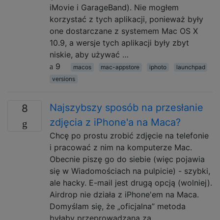
iMovie i GarageBand). Nie mogłem
korzystać z tych aplikacji, ponieważ były
one dostarczane z systemem Mac OS X
10.9, a wersje tych aplikacji były zbyt
niskie, aby używać …
9
macos
mac-appstore
iphoto
launchpad
versions
Najszybszy sposób na przesłanie
8
zdjęcia z iPhone'a na Maca?
Chcę po prostu zrobić zdjęcie na telefonie
i pracować z nim na komputerze Mac.
Obecnie piszę go do siebie (więc pojawia
się w Wiadomościach na pulpicie) - szybki,
ale hacky. E-mail jest drugą opcją (wolniej).
Airdrop nie działa z iPhone'em na Maca.
Domyślam się, że „oficjalna” metoda
byłaby przeprowadzana za …