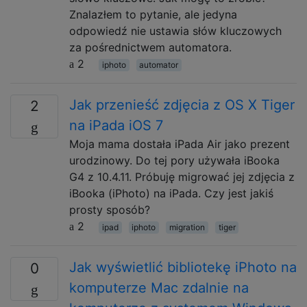
Znalazłem to pytanie, ale jedyna
odpowiedź nie ustawia słów kluczowych
za pośrednictwem automatora.
2
iphoto
automator
Jak przenieść zdjęcia z OS X Tiger
2
na iPada iOS 7
Moja mama dostała iPada Air jako prezent
urodzinowy. Do tej pory używała iBooka
G4 z 10.4.11. Próbuję migrować jej zdjęcia z
iBooka (iPhoto) na iPada. Czy jest jakiś
prosty sposób?
2
ipad
iphoto
migration
tiger
Jak wyświetlić bibliotekę iPhoto na
0
komputerze Mac zdalnie na