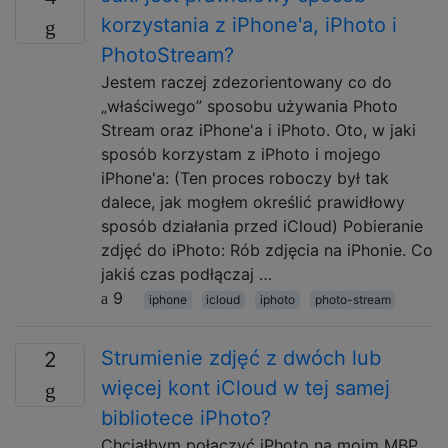
korzystania z iPhone'a, iPhoto i
PhotoStream?
Jestem raczej zdezorientowany co do
„właściwego” sposobu używania Photo
Stream oraz iPhone'a i iPhoto. Oto, w jaki
sposób korzystam z iPhoto i mojego
iPhone'a: ​​(Ten proces roboczy był tak
dalece, jak mogłem określić prawidłowy
sposób działania przed iCloud) Pobieranie
zdjęć do iPhoto: Rób zdjęcia na iPhonie. Co
jakiś czas podłączaj …
9
iphone
icloud
iphoto
photo-stream
Strumienie zdjęć z dwóch lub
2
więcej kont iCloud w tej samej
bibliotece iPhoto?
Chciałbym połączyć iPhoto na moim MBP