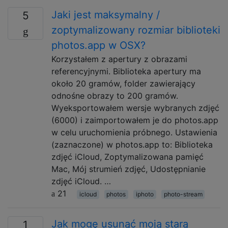
Jaki jest maksymalny /
5
zoptymalizowany rozmiar biblioteki
photos.app w OSX?
Korzystałem z apertury z obrazami
referencyjnymi. Biblioteka apertury ma
około 20 gramów, folder zawierający
odnośne obrazy to 200 gramów.
Wyeksportowałem wersje wybranych zdjęć
(6000) i zaimportowałem je do photos.app
w celu uruchomienia próbnego. Ustawienia
(zaznaczone) w photos.app to: Biblioteka
zdjęć iCloud, Zoptymalizowana pamięć
Mac, Mój strumień zdjęć, Udostępnianie
zdjęć iCloud. …
21
icloud
photos
iphoto
photo-stream
Jak mogę usunąć moją starą
1