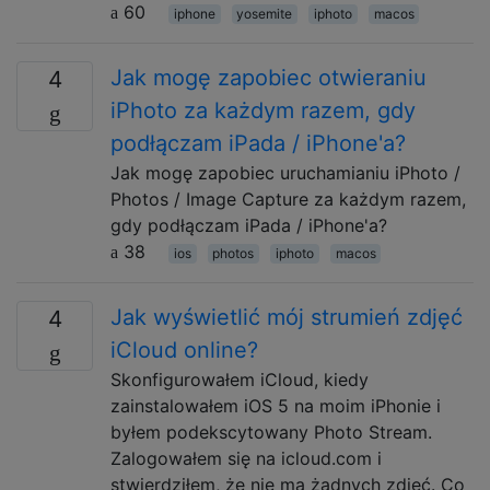
60
iphone
yosemite
iphoto
macos
Jak mogę zapobiec otwieraniu
4
iPhoto za każdym razem, gdy
podłączam iPada / iPhone'a?
Jak mogę zapobiec uruchamianiu iPhoto /
Photos / Image Capture za każdym razem,
gdy podłączam iPada / iPhone'a?
38
ios
photos
iphoto
macos
Jak wyświetlić mój strumień zdjęć
4
iCloud online?
Skonfigurowałem iCloud, kiedy
zainstalowałem iOS 5 na moim iPhonie i
byłem podekscytowany Photo Stream.
Zalogowałem się na icloud.com i
stwierdziłem, że nie ma żadnych zdjęć. Co