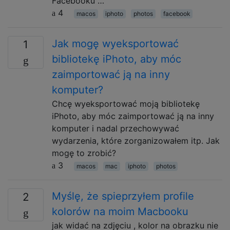
Facebooku …
4
macos
iphoto
photos
facebook
Jak mogę wyeksportować
1
bibliotekę iPhoto, aby móc
zaimportować ją na inny
komputer?
Chcę wyeksportować moją bibliotekę
iPhoto, aby móc zaimportować ją na inny
komputer i nadal przechowywać
wydarzenia, które zorganizowałem itp. Jak
mogę to zrobić?
3
macos
mac
iphoto
photos
Myślę, że spieprzyłem profile
2
kolorów na moim Macbooku
jak widać na zdjęciu , kolor na obrazku nie