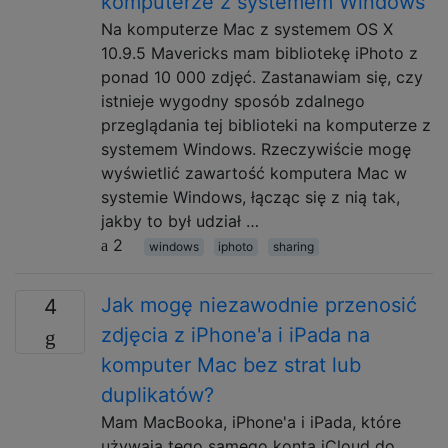
komputerze z systemem Windows
Na komputerze Mac z systemem OS X
10.9.5 Mavericks mam bibliotekę iPhoto z
ponad 10 000 zdjęć. Zastanawiam się, czy
istnieje wygodny sposób zdalnego
przeglądania tej biblioteki na komputerze z
systemem Windows. Rzeczywiście mogę
wyświetlić zawartość komputera Mac w
systemie Windows, łącząc się z nią tak,
jakby to był udział …
2
windows
iphoto
sharing
Jak mogę niezawodnie przenosić
4
zdjęcia z iPhone'a i iPada na
komputer Mac bez strat lub
duplikatów?
Mam MacBooka, iPhone'a i iPada, które
używają tego samego konta iCloud do