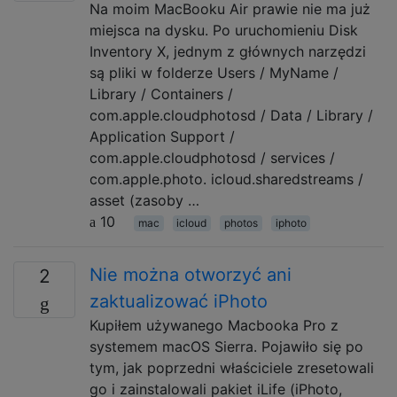
Na moim MacBooku Air prawie nie ma już
miejsca na dysku. Po uruchomieniu Disk
Inventory X, jednym z głównych narzędzi
są pliki w folderze Users / MyName /
Library / Containers /
com.apple.cloudphotosd / Data / Library /
Application Support /
com.apple.cloudphotosd / services /
com.apple.photo. icloud.sharedstreams /
asset (zasoby …
10
mac
icloud
photos
iphoto
Nie można otworzyć ani
2
zaktualizować iPhoto
Kupiłem używanego Macbooka Pro z
systemem macOS Sierra. Pojawiło się po
tym, jak poprzedni właściciele zresetowali
go i zainstalowali pakiet iLife (iPhoto,