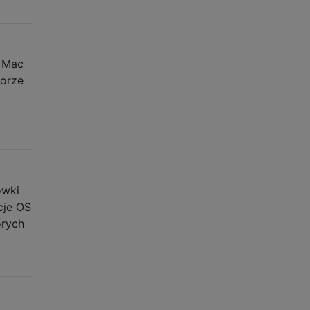
e Mac
torze
ówki
cje OS
órych