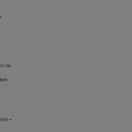
z
ch na
ałem
 cmd +