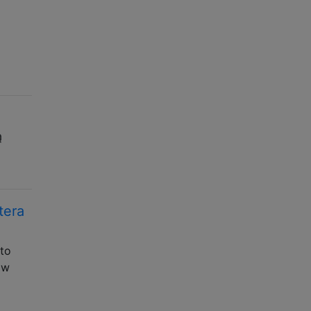
ą
tera
to
 w