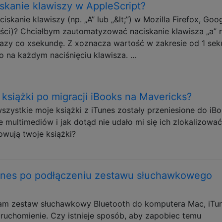
kanie klawiszy w AppleScript?
anie klawiszy (np. „A” lub „&lt;”) w Mozilla Firefox, Goo
ności)? Chciałbym zautomatyzować naciskanie klawisza „a” 
 razy co xsekundę. Z xoznacza wartość w zakresie od 1 se
 na każdym naciśnięciu klawisza. …
siążki po migracji iBooks na Mavericks?
szystkie moje książki z iTunes zostały przeniesione do iBo
e multimediów i jak dotąd nie udało mi się ich zlokalizować
owują twoje książki?
Tunes po podłączeniu zestawu słuchawkowego
am zestaw słuchawkowy Bluetooth do komputera Mac, iTu
uruchomienie. Czy istnieje sposób, aby zapobiec temu