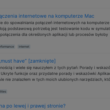
ączenia internetowe na komputerze Mac
ie do spowalniania połączeń internetowych na komputerz
 Moją podstawową potrzebą jest testowanie kodu w symula
 połączenia dla określonych aplikacji lub procesów byłoby
rformance
internet
„must have” [zamknięte]
nością i wiele się nauczyłem z tych pytań: Porady i wskaz
 Ukryte funkcje oraz przydatne porady i wskazówki Aplika
Ale nie znalazłem w tych moich ulubionych narzędziach, kt
lities
a po lewej i prawej stronie?