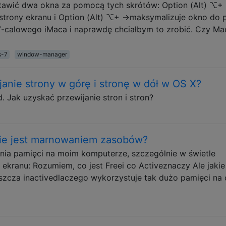
awić dwa okna za pomocą tych skrótów: Option (Alt) ⌥+
strony ekranu i Option (Alt) ⌥+ →maksymalizuje okno do 
7-calowego iMaca i naprawdę chciałbym to zrobić. Czy Ma
s-7
window-manager
anie strony w górę i stronę w dół w OS X?
ak uzyskać przewijanie stron i stron?
ie jest marnowaniem zasobów?
nia pamięci na moim komputerze, szczególnie w świetle
ekranu: Rozumiem, co jest Freei co Activeznaczy Ale jakie
aszcza inactivedlaczego wykorzystuje tak dużo pamięci na 