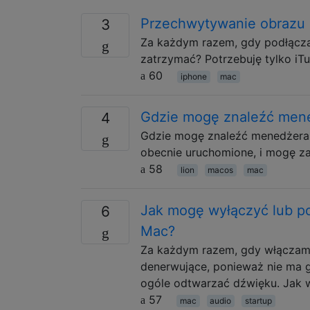
Przechwytywanie obrazu o
3
Za każdym razem, gdy podłączam
zatrzymać? Potrzebuję tylko iTu
60
iphone
mac
Gdzie mogę znaleźć men
4
Gdzie mogę znaleźć menedżera 
obecnie uruchomione, i mogę za
58
lion
macos
mac
Jak mogę wyłączyć lub p
6
Mac?
Za każdym razem, gdy włączam 
denerwujące, ponieważ nie ma gł
ogóle odtwarzać dźwięku. Jak 
57
mac
audio
startup