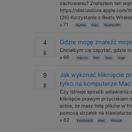
zachowaniu? Znalazłem ten wąte
https://discussions.apple.com/
(26) Korzystanie z Beats Wirele
71
itunes
mac
bluetooth
Gdzie mogę znaleźć moje 
4
Chciałbym cię zapytać, gdzie m
66
macos
lion
mac
logs
Jak wykonać kliknięcie p
9
tylko na komputerze Mac
Czy istnieje sposób ustawienia
kliknięcie prawym przyciskiem 
sobie, że masz listę plików w 
pomocą strzałek na klawiaturze
62
keyboard
mac
mouse