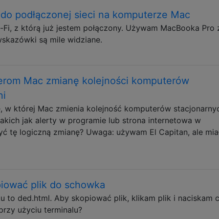
 do podłączonej sieci na komputerze Mac
i-Fi, z którą już jestem połączony. Używam MacBooka Pro 
skazówki są mile widziane.
erom Mac zmianę kolejności komputerów
ni
ę, w której Mac zmienia kolejność komputerów stacjonarny
akich jak alerty w programie lub strona internetowa w
yć tę logiczną zmianę? Uwaga: używam El Capitan, ale mi
piować plik do schowka
ku to ded.html. Aby skopiować plik, klikam plik i naciskam
przy użyciu terminalu?