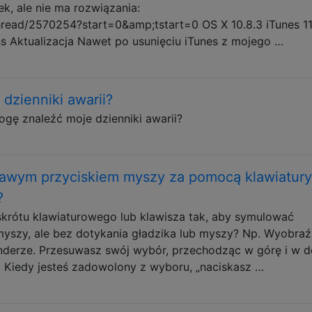
k, ale nie ma rozwiązania:
thread/2570254?start=0&amp;tstart=0 OS X 10.8.3 iTunes 11
ss Aktualizacja Nawet po usunięciu iTunes z mojego …
dzienniki awarii?
ogę znaleźć moje dzienniki awarii?
rawym przyciskiem myszy za pomocą klawiatury
?
 skrótu klawiaturowego lub klawisza tak, aby symulować
myszy, ale bez dotykania gładzika lub myszy? Np. Wyobraź
Finderze. Przesuwasz swój wybór, przechodząc w górę i w d
. Kiedy jesteś zadowolony z wyboru, „naciskasz …