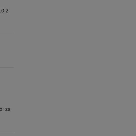
.0.2
ół za