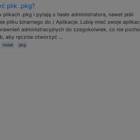
ć plik .pkg?
plikach .pkg i pytają o hasło administratora, nawet jeśli
ie pliku binarnego do / Aplikacje. Lubię mieć swoje aplikac
ć uprawnień administracyjnych do czegokolwiek, co nie pocho
ób, aby ręcznie otworzyć …
install
pkg