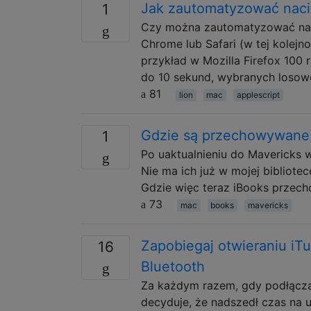
Jak zautomatyzować nacis
1
Czy można zautomatyzować nacisk
Chrome lub Safari (w tej kolej
przykład w Mozilla Firefox 100
do 10 sekund, wybranych losowo
81
lion
mac
applescript
Gdzie są przechowywane k
1
Po uaktualnieniu do Mavericks w
Nie ma ich już w mojej bibliotec
Gdzie więc teraz iBooks przech
73
mac
books
mavericks
Zapobiegaj otwieraniu i
16
Bluetooth
Za każdym razem, gdy podłącz
decyduje, że nadszedł czas na 