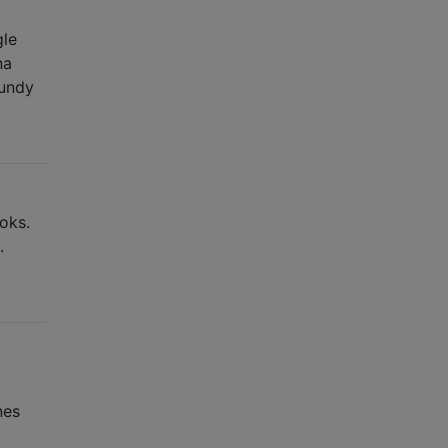
gle
na
kundy
oks.
.
nes