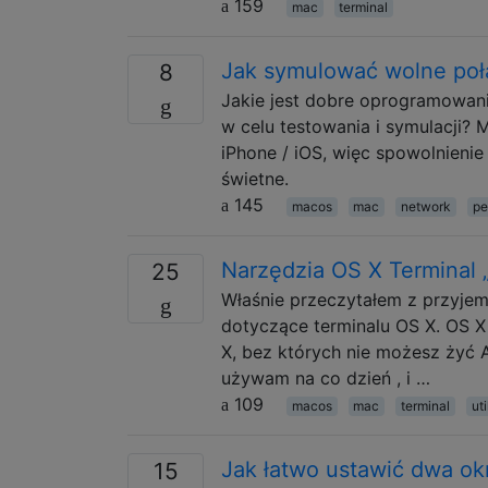
159
mac
terminal
Jak symulować wolne poł
8
Jakie jest dobre oprogramowan
w celu testowania i symulacji?
iPhone / iOS, więc spowolnienie
świetne.
145
macos
mac
network
pe
Narzędzia OS X Terminal 
25
Właśnie przeczytałem z przyjem
dotyczące terminalu OS X. OS X
X, bez których nie możesz żyć 
używam na co dzień , i …
109
macos
mac
terminal
uti
Jak łatwo ustawić dwa okn
15