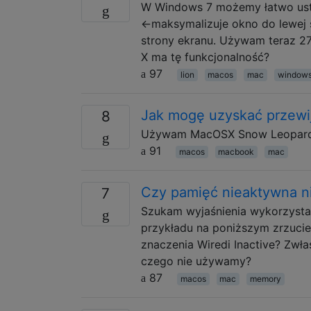
W Windows 7 możemy łatwo ust
←maksymalizuje okno do lewej 
strony ekranu. Używam teraz 2
X ma tę funkcjonalność?
97
lion
macos
mac
window
Jak mogę uzyskać przewij
8
Używam MacOSX Snow Leopard. J
91
macos
macbook
mac
Czy pamięć nieaktywna n
7
Szukam wyjaśnienia wykorzysta
przykładu na poniższym zrzucie 
znaczenia Wiredi Inactive? Zwł
czego nie używamy?
87
macos
mac
memory