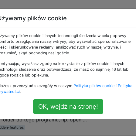
Używamy plików cookie
ne jako mac
żywamy plików cookie i innych technologii śledzenia w celu poprawy
omfortu przeglądania naszej witryny, aby wyświetlać spersonalizowane
dukuje obecnie kilka linii komputerów Macintosh podziel
reści i ukierunkowane reklamy, analizować ruch w naszej witrynie, i
ac Pro oraz notebooki: MacBook, MacBook Air i MacBook P
rozumieć, skąd pochodzą nasi goście.
otyczy wszystkich pytań związanych z rzeczywistym sprz
ontynuując, wyrażasz zgodę na korzystanie z plików cookie i innych
cos].
echnologii śledzenia oraz potwierdzasz, że masz co najmniej 16 lat lub
godę rodzica lub opiekuna.
ub porady dotyczące terminalu w systemie Mac
ożesz przeczytać szczegóły w naszym
Polityka plików cookie
i
Polityka
rywatności
.
a odpowiedź. Moim ulubionym jest open . Otwiera folder,
rze. Możesz także przekazywać adresy URL, obrazy, dokum
OK, wejdź na stronę!
podasz nazwę programu za pomocą opcji -a, możesz przek
 folder do tego programu, np. open …
dden-features