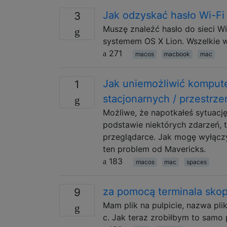
Jak odzyskać hasło Wi-Fi
3
Muszę znaleźć hasło do sieci W
systemem OS X Lion. Wszelkie w
271
macos
macbook
mac
Jak uniemożliwić komput
1
stacjonarnych / przestrze
Możliwe, że napotkałeś sytuacj
podstawie niektórych zdarzeń, t
przeglądarce. Jak mogę wyłącz
ten problem od Mavericks.
183
macos
mac
spaces
za pomocą terminala sko
9
Mam plik na pulpicie, nazwa pli
c. Jak teraz zrobiłbym to samo 