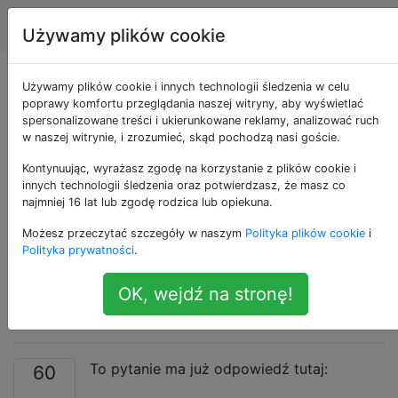
Apple
Tagi
Account
Używamy plików cookie
Wyłącz
Używamy plików cookie i innych technologii śledzenia w celu
poprawy komfortu przeglądania naszej witryny, aby wyświetlać
spersonalizowane treści i ukierunkowane reklamy, analizować ruch
automatyczne
w naszej witrynie, i zrozumieć, skąd pochodzą nasi goście.
uruchamianie iPhoto
Kontynuując, wyrażasz zgodę na korzystanie z plików cookie i
innych technologii śledzenia oraz potwierdzasz, że masz co
najmniej 16 lat lub zgodę rodzica lub opiekuna.
podczas podłączania
Możesz przeczytać szczegóły w naszym
Polityka plików cookie
i
iPhone'a lub iPada
Polityka prywatności
.
OK, wejdź na stronę!
[duplikat]
To pytanie ma już odpowiedź tutaj:
60