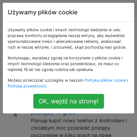
Android
Tagi
Account
Używamy plików cookie
Pytania otagowane
Używamy plików cookie i innych technologii śledzenia w celu
poprawy komfortu przeglądania naszej witryny, aby wyświetlać
spersonalizowane treści i ukierunkowane reklamy, analizować
jako data-transfer
ruch w naszej witrynie, i zrozumieć, skąd pochodzą nasi goście.
Kontynuując, wyrażasz zgodę na korzystanie z plików cookie i
Użyj tego tagu, jeśli problem dotyczy dowolnego
innych technologii śledzenia oraz potwierdzasz, że masz co
rodzaju danych, które mają być przesyłane między
najmniej 16 lat lub zgodę rodzica lub opiekuna.
urządzeniami z Androidem (np. Kontakty, wiadomości,
Możesz przeczytać szczegóły w naszym
Polityka plików cookie
i
dane aplikacji) - z wyjątkiem tych, które mają
Polityka prywatności
.
dedykowane tagi, takie jak „przesyłanie plików”.
OK, wejdź na stronę!
Nowy telefon: jak przenieść
8
postępy w grze?
Planuję kupić nowy telefon z Androidem i
chciałbym móc przenieść postępy
poczynione w kilku grach na nowe