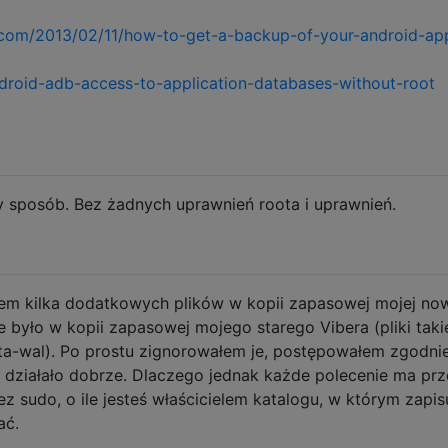
com/2013/02/11/how-to-get-a-backup-of-your-android-app
roid-adb-access-to-application-databases-without-root
zy sposób. Bez żadnych uprawnień roota i uprawnień.
łem kilka dodatkowych plików w kopii zapasowej mojej no
nie było w kopii zapasowej mojego starego Vibera (pliki taki
ata-wal). Po prostu zignorowałem je, postępowałem zgodni
 i działało dobrze. Dlaczego jednak każde polecenie ma pr
z sudo, o ile jesteś właścicielem katalogu, w którym zapis
ać.