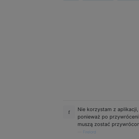
Nie korzystam z aplikacj
ponieważ po przywróceniu
muszą zostać przywrócon
—
Firelord