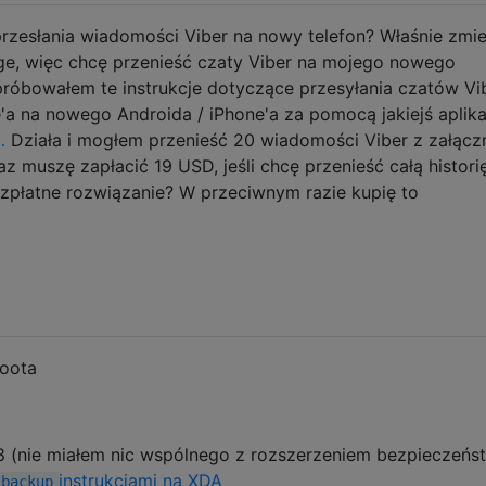
przesłania wiadomości Viber na nowy telefon? Właśnie zmi
e, więc chcę przenieść czaty Viber na mojego nowego
próbowałem te instrukcje dotyczące przesyłania czatów Vi
'a na nowego Androida / iPhone'a za pomocą jakiejś aplikac
…
Działa i mogłem przenieść 20 wiadomości Viber z załącz
az muszę zapłacić 19 USD, jeśli chcę przenieść całą histori
ezpłatne rozwiązanie? W przeciwnym razie kupię to
roota
8 (nie miałem nic wspólnego z rozszerzeniem bezpieczeńst
instrukcjami na XDA
 backup