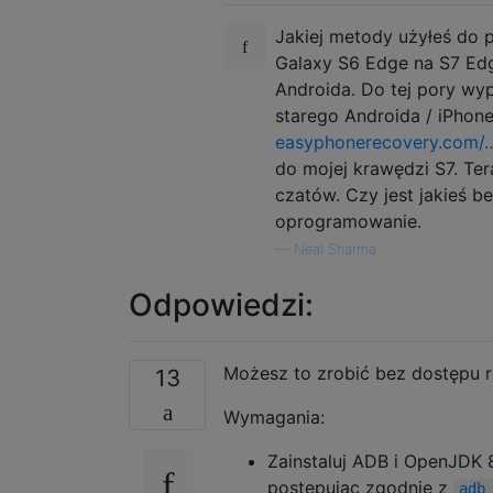
Jakiej metody użyłeś do 
Galaxy S6 Edge na S7 Edg
Androida. Do tej pory wy
starego Androida / iPhone
easyphonerecovery.com/
do mojej krawędzi S7. Ter
czatów. Czy jest jakieś b
oprogramowanie.
—
Neal Sharma
Odpowiedzi:
Możesz to zrobić bez dostępu 
13
Wymagania:
Zainstaluj ADB i OpenJDK 
postępując zgodnie z
adb