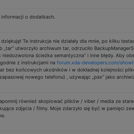
 informacji o dodatkach.
iękuję! Te instrukcje nie działały dla mnie, po kilku testac
ób „tar” utworzyło archiwum tar, odrzuciło BackupManagerS
n: niedozwolona ścieżka semantyczna” i inne błędy. Aby obe
godnie z instrukcjami na
forum.xda-developers.com/showt
ar bez końcowych ukośników i w dokładnej kolejności pli
i zapasowej nowego telefonu) , używając „pax” jako archiwi
zapomnij również skopiować plików / viber / media ze star
kujące zdjęcia / filmy. Moje zdarzyło się być w pamięci zew
we.