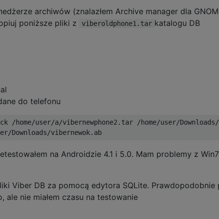
edżerze archiwów (znalazłem Archive manager dla GNOME
piuj poniższe pliki z
katalogu DB
viberoldphone1.tar
al
dane do telefonu
ck /home/user/a/vibernewphone2.tar /home/user/Downloads/
rzetestowałem na Androidzie 4.1 i 5.0. Mam problemy z Win
ki Viber DB za pomocą edytora SQLite. Prawdopodobnie p
 ale nie miałem czasu na testowanie