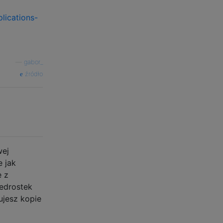
lications-
—
gabor_
źródło
wej
e jak
e z
zedrostek
ujesz kopie