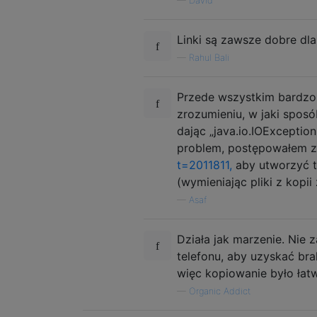
—
David
Linki są zawsze dobre dla
—
Rahul Bali
Przede wszystkim bardzo dz
zrozumieniu, w jaki spos
dając „java.io.IOExceptio
problem, postępowałem z
t=2011811,
aby utworzyć t
(wymieniając pliki z kopi
—
Asaf
Działa jak marzenie. Nie 
telefonu, aby uzyskać bra
więc kopiowanie było łat
—
Organic Addict