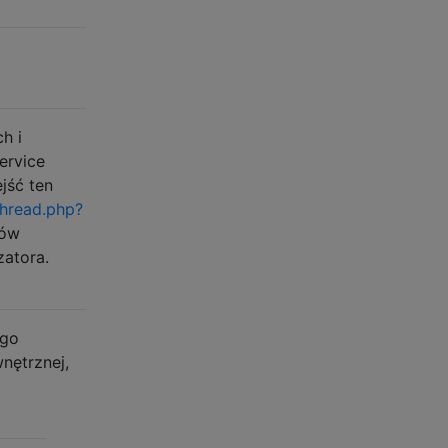
h i
ervice
jść ten
hread.php?
ków
zatora.
ego
nętrznej,