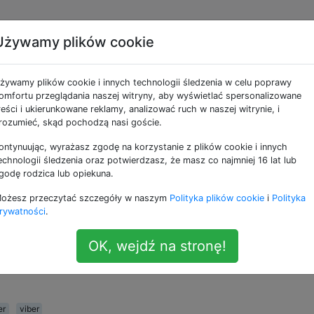
Używamy plików cookie
storię wiadomości Viber
żywamy plików cookie i innych technologii śledzenia w celu poprawy
omfortu przeglądania naszej witryny, aby wyświetlać spersonalizowane
reści i ukierunkowane reklamy, analizować ruch w naszej witrynie, i
rozumieć, skąd pochodzą nasi goście.
ontynuując, wyrażasz zgodę na korzystanie z plików cookie i innych
uje funkcji tworzenia kopii zapasowych i przywracania,
echnologii śledzenia oraz potwierdzasz, że masz co najmniej 16 lat lub
do przeniesienia historii wiadomości na nowy telefon.
godę rodzica lub opiekuna.
ożesz przeczytać szczegóły w naszym
Polityka plików cookie
i
Polityka
s uruchamiania Viber, na sekundę pojawia się historia
rywatności
.
a się ekran aktywacyjny w celu potwierdzenia nowego
u urządzenia (za pośrednictwem połączenia przychodzące
OK, wejdź na stronę!
er
viber