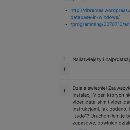
http://dbremes.wordpress.
database-in-windows/
/programming/2078710/and
1
Najłatwiejszy i najprosts
Działa świetnie! Zauważy
instalacji Viber, których 
viber_data-shm i viber_d
instrukcjami, jak podano,
„sudo”? Uruchomiłem je be
zapasowe, powinien dział