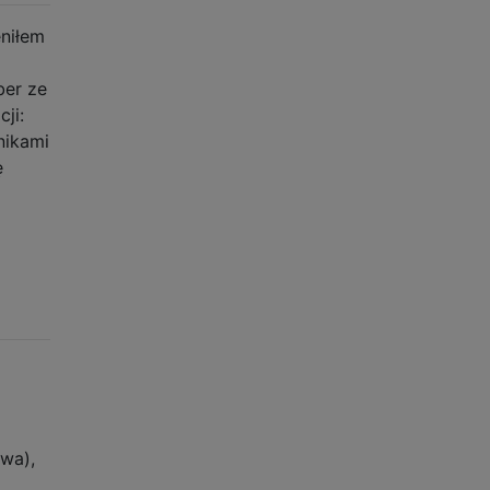
eniłem
ber ze
ji:
nikami
ę
wa),