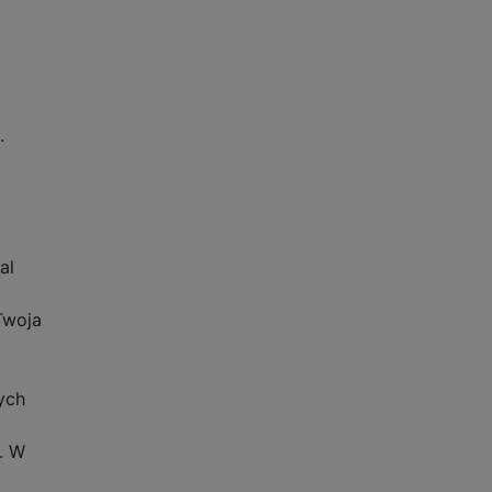
.
al
Twoja
ych
c. W