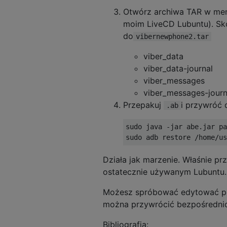
Otwórz archiwa TAR w men
moim LiveCD Lubuntu). Sko
do
vibernewphone2.tar
viber_data
viber_data-journal
viber_messages
viber_messages-journ
Przepakuj
i przywróć 
.ab
sudo java -jar abe.jar pa
Działa jak marzenie. Właśnie p
ostatecznie używanym Lubuntu.
Możesz spróbować edytować pli
można przywrócić bezpośrednio,
Bibliografia: