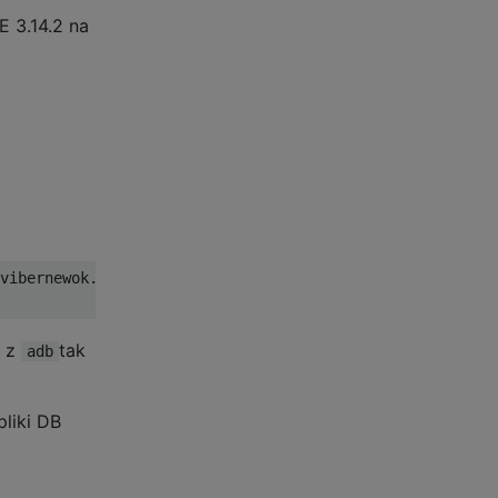
 3.14.2 na
vibernewok.ab

7 z
tak
adb
liki DB