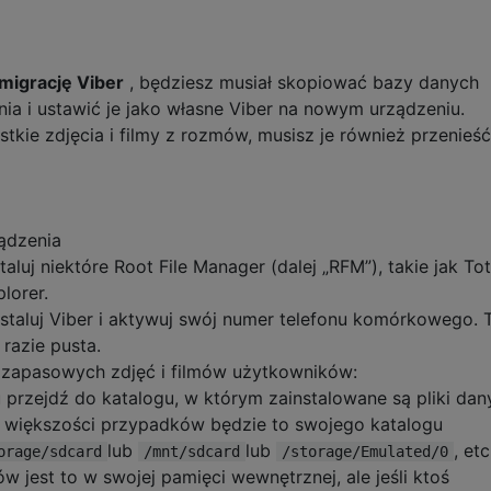
migrację Viber
, będziesz musiał skopiować bazy danych
ia i ustawić je jako własne Viber na nowym urządzeniu.
stkie zdjęcia i filmy z rozmów, musisz je również przenieść
ądzenia
luj niektóre Root File Manager (dalej „RFM”), takie jak Tot
lorer.
taluj Viber i aktywuj swój numer telefonu komórkowego. 
 razie pusta.
 zapasowych zdjęć i filmów użytkowników:
 przejdź do katalogu, w którym zainstalowane są pliki dan
 większości przypadków będzie to swojego katalogu
lub
lub
, et
orage/sdcard
/mnt/sdcard
/storage/Emulated/0
 jest to w swojej pamięci wewnętrznej, ale jeśli ktoś