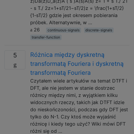
z)Da(z)D_a(z)A ( s )A(s)A(s) z= 1 + s T./ 21
- s T./ 2z=1+sT/21−sT/2)z = \frac{1+sT/2}
{1-sT/2} gdzie jest okresem pobierania
próbek. Alternatywnie, w …
26
continuous-signals
discrete-signals
transfer-function
Różnica między dyskretną
5
transformatą Fouriera i dyskretną
transformatą Fouriera
Czytałem wiele artykułów na temat DTFT i
DFT, ale nie jestem w stanie dostrzec
różnicy między nimi, z wyjątkiem kilku
widocznych rzeczy, takich jak DTFT idzie
do nieskończoności, podczas gdy DFT jest
tylko do N-1. Czy ktoś może wyjaśnić
różnicę i kiedy tego użyć? Wiki mówi DFT
różni się od …