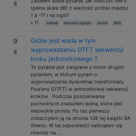
Zadałem sobie pytanie, jak obliczyć dBFS
(pełna skala dB) z wartości próbki między
1 a -1? i na ogół?
11
matlab
discrete-signals
sound
dbfs
Gdzie jest wada w tym
9
wyprowadzeniu DTFT sekwencji
kroku jednostkowego ?
To pytanie jest związane z moim drugim
pytaniem, w którym pytam o
wyprowadzenie dyskretnej transformaty
Fouriera (DTFT) w jednostkowej sekwencji
kroków . Podczas poszukiwania
pochodnych znalazłem jedną, która jest
niezwykle prosta. Po raz pierwszy
zobaczyłem ją na stronie 138 tej książki BA
Shenoi. W tej odpowiedzi natknąłem się
również na …