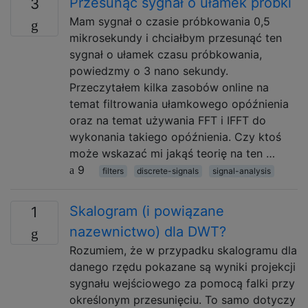
Przesunąć sygnał o ułamek próbki
3
Mam sygnał o czasie próbkowania 0,5
mikrosekundy i chciałbym przesunąć ten
sygnał o ułamek czasu próbkowania,
powiedzmy o 3 nano sekundy.
Przeczytałem kilka zasobów online na
temat filtrowania ułamkowego opóźnienia
oraz na temat używania FFT i IFFT do
wykonania takiego opóźnienia. Czy ktoś
może wskazać mi jakąś teorię na ten …
9
filters
discrete-signals
signal-analysis
Skalogram (i powiązane
1
nazewnictwo) dla DWT?
Rozumiem, że w przypadku skalogramu dla
danego rzędu pokazane są wyniki projekcji
sygnału wejściowego za pomocą falki przy
określonym przesunięciu. To samo dotyczy