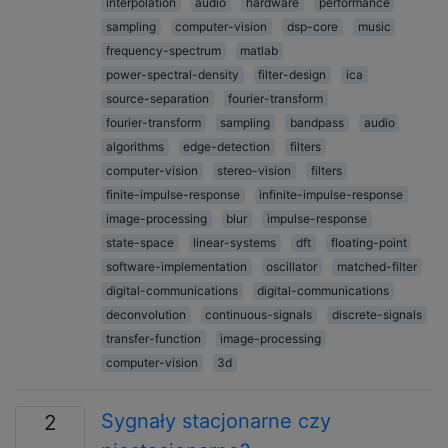
interpolation
audio
hardware
performance
sampling
computer-vision
dsp-core
music
frequency-spectrum
matlab
power-spectral-density
filter-design
ica
source-separation
fourier-transform
fourier-transform
sampling
bandpass
audio
algorithms
edge-detection
filters
computer-vision
stereo-vision
filters
finite-impulse-response
infinite-impulse-response
image-processing
blur
impulse-response
state-space
linear-systems
dft
floating-point
software-implementation
oscillator
matched-filter
digital-communications
digital-communications
deconvolution
continuous-signals
discrete-signals
transfer-function
image-processing
computer-vision
3d
Sygnały stacjonarne czy
2