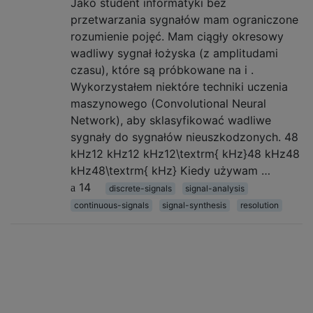
Jako student informatyki bez
przetwarzania sygnałów mam ograniczone
rozumienie pojęć. Mam ciągły okresowy
wadliwy sygnał łożyska (z amplitudami
czasu), które są próbkowane na i .
Wykorzystałem niektóre techniki uczenia
maszynowego (Convolutional Neural
Network), aby sklasyfikować wadliwe
sygnały do ​​sygnałów nieuszkodzonych. 48
kHz12 kHz12 kHz12\textrm{ kHz}48 kHz48
kHz48\textrm{ kHz} Kiedy używam …
14
discrete-signals
signal-analysis
continuous-signals
signal-synthesis
resolution