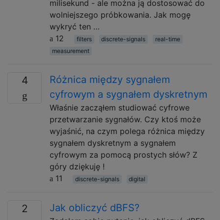
milisekund - ale można ją dostosować do
wolniejszego próbkowania. Jak mogę
wykryć ten …
12
filters
discrete-signals
real-time
measurement
Różnica między sygnałem
4
cyfrowym a sygnałem dyskretnym
Właśnie zacząłem studiować cyfrowe
przetwarzanie sygnałów. Czy ktoś może
wyjaśnić, na czym polega różnica między
sygnałem dyskretnym a sygnałem
cyfrowym za pomocą prostych słów? Z
góry dziękuję !
11
discrete-signals
digital
Jak obliczyć dBFS?
2