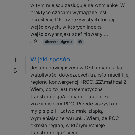
w tym miejscu zasługuje na wzmiankę. W
praktyce czasami wymagane jest
określenie DFT rzeczywistych funkcji
wejściowych, w których indeks
wejściowynnnjest zdefiniowany …
9
discrete-signals
dft
W jaki sposób
1
Jestem nowicjuszem w DSP i mam kilka
wątpliwości dotyczących transformacji i jej
regionu konwergencji (ROC).ZZ\mathcal Z
Wiem, co to jest matematyczna
transformacjaAle mam problem ze
zrozumieniem ROC. Przede wszystkim
mylę się z i . Łatwo mnie złapią,
wymieniając te warunki. Wiem, że ROC
określa region, w którym istnieje
transformacjaZ sieci …