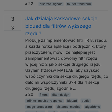
22
discrete-signals
fourier-transform
Jak działają kaskadowe sekcje
3
biquad dla filtrów wyższego
rzędu?
Próbuję zaimplementować filtr IIR 8. rzędu,
a każda notka aplikacji i podręcznik, który
przeczytałem, mówi, że najlepiej jest
zaimplementować dowolny filtr rzędu
więcej niż 2 jako sekcje drugiego rzędu.
Użyłem tf2sosw MATLAB, aby uzyskać
współczynniki dla sekcji drugiego rzędu, co
dało mi współczynniki 6x4 dla 4 sekcji
drugiego rzędu, zgodnie …
20
filters
filter-design
infinite-impulse-response
biquad
audio
image-processing
distance-metrics
algorithms