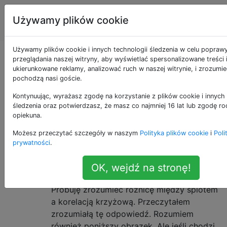
Przetwarzanie
Tagi
Używamy plików cookie
Account
sygnałów
Używamy plików cookie i innych technologii śledzenia w celu popraw
Pytania otagowane
przeglądania naszej witryny, aby wyświetlać spersonalizowane treści 
ukierunkowane reklamy, analizować ruch w naszej witrynie, i zrozumie
pochodzą nasi goście.
jako discrete-signals
Kontynuując, wyrażasz zgodę na korzystanie z plików cookie i innych 
śledzenia oraz potwierdzasz, że masz co najmniej 16 lat lub zgodę ro
Sygnał dyskretny lub sygnał dyskretny w czasie to
opiekuna.
szereg czasowy składający się z sekwencji wielkości.
Możesz przeczytać szczegóły w naszym
Polityka plików cookie
i
Poli
prywatności
.
Różnica między splotem a
6
korelacją krzyżową z punktu
OK, wejdź na stronę!
widzenia analizy sygnału
Próbuję zrozumieć różnicę między splotem
a korelacją krzyżową. Przeczytałem
zrozumiałą tę odpowiedź. Rozumiem
również poniższy obrazek. Ale jeśli chodzi