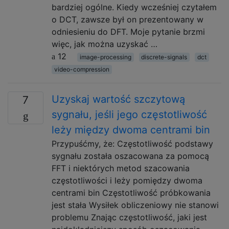
bardziej ogólne. Kiedy wcześniej czytałem
o DCT, zawsze był on prezentowany w
odniesieniu do DFT. Moje pytanie brzmi
więc, jak można uzyskać …
12
image-processing
discrete-signals
dct
video-compression
Uzyskaj wartość szczytową
7
sygnału, jeśli jego częstotliwość
leży między dwoma centrami bin
Przypuśćmy, że: Częstotliwość podstawy
sygnału została oszacowana za pomocą
FFT i niektórych metod szacowania
częstotliwości i leży pomiędzy dwoma
centrami bin Częstotliwość próbkowania
jest stała Wysiłek obliczeniowy nie stanowi
problemu Znając częstotliwość, jaki jest