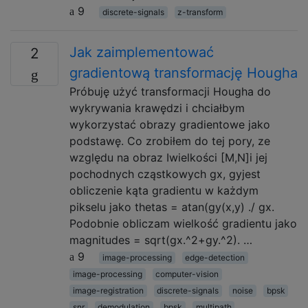
9
discrete-signals
z-transform
Jak zaimplementować
2
gradientową transformację Hougha
Próbuję użyć transformacji Hougha do
wykrywania krawędzi i chciałbym
wykorzystać obrazy gradientowe jako
podstawę. Co zrobiłem do tej pory, ze
względu na obraz Iwielkości [M,N]i jej
pochodnych cząstkowych gx, gyjest
obliczenie kąta gradientu w każdym
pikselu jako thetas = atan(gy(x,y) ./ gx.
Podobnie obliczam wielkość gradientu jako
magnitudes = sqrt(gx.^2+gy.^2). …
9
image-processing
edge-detection
image-processing
computer-vision
image-registration
discrete-signals
noise
bpsk
snr
demodulation
bpsk
multipath