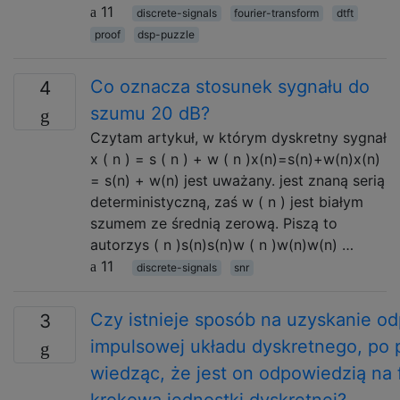
11
discrete-signals
fourier-transform
dtft
proof
dsp-puzzle
Co oznacza stosunek sygnału do
4
szumu 20 dB?
Czytam artykuł, w którym dyskretny sygnał
x ( n ) = s ( n ) + w ( n )x(n)=s(n)+w(n)x(n)
= s(n) + w(n) jest uważany. jest znaną serią
deterministyczną, zaś w ( n ) jest białym
szumem ze średnią zerową. Piszą to
autorzys ( n )s(n)s(n)w ( n )w(n)w(n) …
11
discrete-signals
snr
Czy istnieje sposób na uzyskanie o
3
impulsowej układu dyskretnego, po 
wiedząc, że jest on odpowiedzią na 