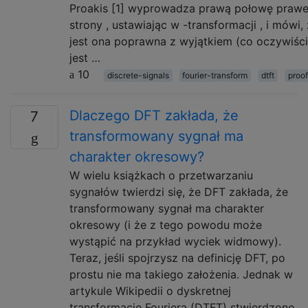
Proakis [1] wyprowadza prawą połowę prawe
strony , ustawiając w -transformacji , i mówi,
jest ona poprawna z wyjątkiem (co oczywiśc
jest …
10
discrete-signals
fourier-transform
dtft
proof
Dlaczego DFT zakłada, że ​​
7
transformowany sygnał ma
charakter okresowy?
W wielu książkach o przetwarzaniu
sygnałów twierdzi się, że DFT zakłada, że ​​
transformowany sygnał ma charakter
okresowy (i że z tego powodu może
wystąpić na przykład wyciek widmowy).
Teraz, jeśli spojrzysz na definicję DFT, po
prostu nie ma takiego założenia. Jednak w
artykule Wikipedii o dyskretnej
transformacie Fouriera (DTFT) stwierdzono,