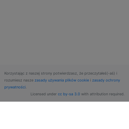
Korzystając z naszej strony potwierdzasz, że przeczytałeś(-aś) i
rozumiesz nasze
zasady używania plików cookie
i
zasady ochrony
prywatności
.
Licensed under
cc by-sa 3.0
with attribution required.