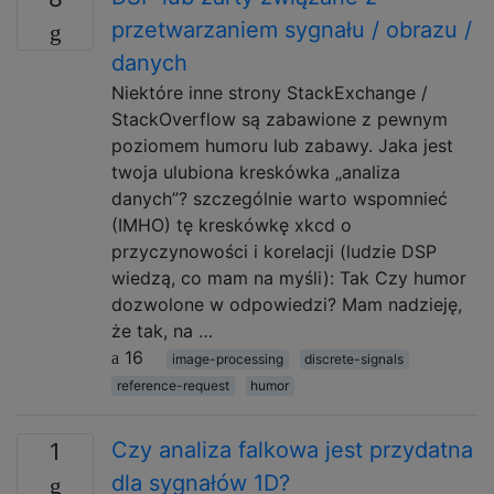
przetwarzaniem sygnału / obrazu /
danych
Niektóre inne strony StackExchange /
StackOverflow są zabawione z pewnym
poziomem humoru lub zabawy. Jaka jest
twoja ulubiona kreskówka „analiza
danych”? szczególnie warto wspomnieć
(IMHO) tę kreskówkę xkcd o
przyczynowości i korelacji (ludzie DSP
wiedzą, co mam na myśli): Tak Czy humor
dozwolone w odpowiedzi? Mam nadzieję,
że tak, na …
16
image-processing
discrete-signals
reference-request
humor
Czy analiza falkowa jest przydatna
1
dla sygnałów 1D?