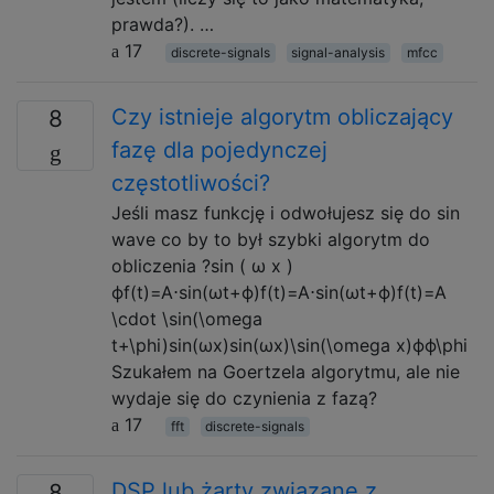
prawda?). …
17
discrete-signals
signal-analysis
mfcc
Czy istnieje algorytm obliczający
8
fazę dla pojedynczej
częstotliwości?
Jeśli masz funkcję i odwołujesz się do sin
wave co by to był szybki algorytm do
obliczenia ?sin ( ω x )
ϕf(t)=A⋅sin(ωt+ϕ)f(t)=A⋅sin⁡(ωt+ϕ)f(t)=A
\cdot \sin(\omega
t+\phi)sin(ωx)sin⁡(ωx)\sin(\omega x)ϕϕ\phi
Szukałem na Goertzela algorytmu, ale nie
wydaje się do czynienia z fazą?
17
fft
discrete-signals
DSP lub żarty związane z
8