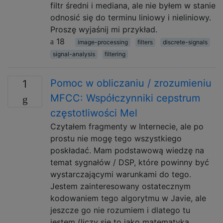
filtr średni i mediana, ale nie byłem w stanie
odnosić się do terminu liniowy i nieliniowy.
Proszę wyjaśnij mi przykład.
18
image-processing
filters
discrete-signals
signal-analysis
filtering
Pomoc w obliczaniu / zrozumieniu
1
MFCC: Współczynniki cepstrum
częstotliwości Mel
Czytałem fragmenty w Internecie, ale po
prostu nie mogę tego wszystkiego
poskładać. Mam podstawową wiedzę na
temat sygnałów / DSP, które powinny być
wystarczającymi warunkami do tego.
Jestem zainteresowany ostatecznym
kodowaniem tego algorytmu w Javie, ale
jeszcze go nie rozumiem i dlatego tu
jestem (liczy się to jako matematyka,