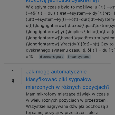
krokową jednostki dyskretnej?
W ciągłym czasie było to możliwe; u ( t ) ⟶s
)⟹δ( t ) = du ( t )ret⟶system⟶ dy( t )ret= h
)u(t)⟶system⟶y(t)⟹δ(t)=du(t)dt⟶system⟶
u(t){\longrightarrow} \boxed{\quad\textrm{s
{\longrightarrow} y(t)\implies \delta(t)=\frac{d
{\longrightarrow}\boxed{\quad\textrm{syste
{\longrightarrow} \frac{dy(t)}{dt}=h(t) Czy 
dyskretnego systemu czasu, tj. δ[ t ] = du [ t 
10
discrete-signals
linear-systems
Jak mogę automatycznie
1
klasyfikować piki sygnałów
mierzonych w różnych pozycjach?
Mam mikrofony mierzące dźwięk w czasie
w wielu różnych pozycjach w przestrzeni.
Wszystkie nagrywane dźwięki pochodzą z
tej samej pozycji w przestrzeni, ale z