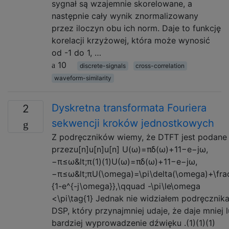
sygnał są wzajemnie skorelowane, a
następnie cały wynik znormalizowany
przez iloczyn obu ich norm. Daje to funkcję
korelacji krzyżowej, która może wynosić
od -1 do 1, …
10
discrete-signals
cross-correlation
waveform-similarity
Dyskretna transformata Fouriera
2
sekwencji kroków jednostkowych
Z podręczników wiemy, że DTFT jest podane
przezu[n]u[n]u[n] U(ω)=πδ(ω)+11−e−jω,
−π≤ω&lt;π(1)(1)U(ω)=πδ(ω)+11−e−jω,
−π≤ω&lt;πU(\omega)=\pi\delta(\omega)+\frac
{1-e^{-j\omega}},\qquad -\pi\le\omega
<\pi\tag{1} Jednak nie widziałem podręcznik
DSP, który przynajmniej udaje, że daje mniej 
bardziej wyprowadzenie dźwięku .(1)(1)(1)