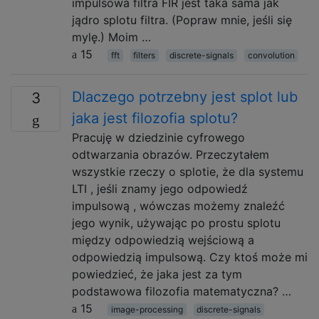
impulsowa filtra FIR jest taka sama jak
jądro splotu filtra. (Popraw mnie, jeśli się
mylę.) Moim …
15
fft
filters
discrete-signals
convolution
Dlaczego potrzebny jest splot lub
3
jaka jest filozofia splotu?
Pracuję w dziedzinie cyfrowego
odtwarzania obrazów. Przeczytałem
wszystkie rzeczy o splotie, że dla systemu
LTI , jeśli znamy jego odpowiedź
impulsową , wówczas możemy znaleźć
jego wynik, używając po prostu splotu
między odpowiedzią wejściową a
odpowiedzią impulsową. Czy ktoś może mi
powiedzieć, że jaka jest za tym
podstawowa filozofia matematyczna? …
15
image-processing
discrete-signals