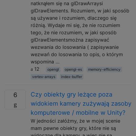
natknąłem się na glDrawArraysi
glDrawElements. Rozumiem, w jaki sposób
są używane i rozumiem, dlaczego się
różnią. Wydaje mi się, że nie rozumiem
tego, że nie rozumiem, w jaki sposób
glDrawElementsmożna zapisywać
wezwania do losowania ( zapisywanie
wezwań do losowania to opis, o którym
wspomina …
12
opengl
opengl-es
memory-efficiency
vertex-arrays
index-buffer
Czy obiekty gry leżące poza
6
widokiem kamery zużywają zasoby
komputerowe / mobilne w Unity?
W jedności załóżmy, że w mojej scenie
mam pewne obiekty gry, które nie są
widoczne dla kamery, a więc nie są