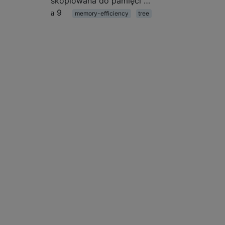
skopiowana do pamięci …
9
memory-efficiency
tree