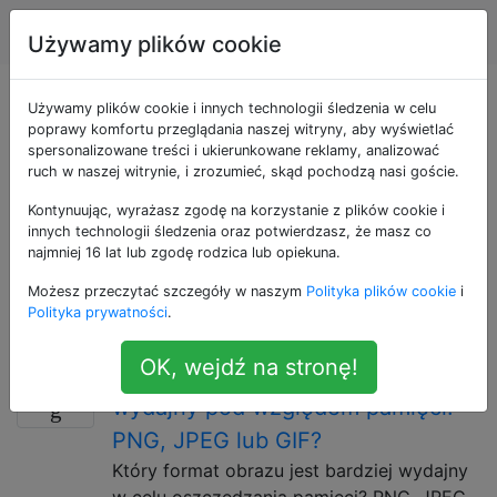
Produkcja gier
Tagi
Account
Używamy plików cookie
Pytania otagowane
Używamy plików cookie i innych technologii śledzenia w celu
poprawy komfortu przeglądania naszej witryny, aby wyświetlać
spersonalizowane treści i ukierunkowane reklamy, analizować
jako memory-
ruch w naszej witrynie, i zrozumieć, skąd pochodzą nasi goście.
efficiency
Kontynuując, wyrażasz zgodę na korzystanie z plików cookie i
innych technologii śledzenia oraz potwierdzasz, że masz co
najmniej 16 lat lub zgodę rodzica lub opiekuna.
Sposób porządkowania i przechowywania informacji
Możesz przeczytać szczegóły w naszym
Polityka plików cookie
i
tak, aby zajmowały jak najmniejszą ilość pamięci,
Polityka prywatności
.
zachowując jednocześnie pełną użyteczność.
OK, wejdź na stronę!
Który format obrazu jest bardziej
5
wydajny pod względem pamięci:
PNG, JPEG lub GIF?
Który format obrazu jest bardziej wydajny
w celu oszczędzania pamięci? PNG, JPEG