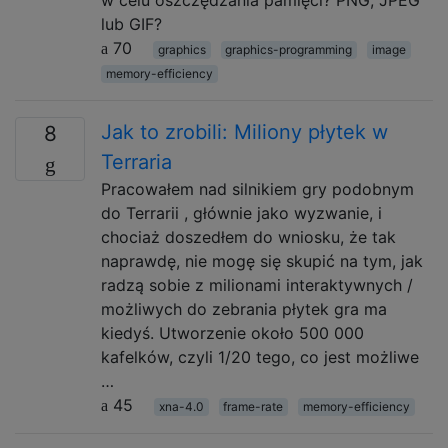
lub GIF?
70
graphics
graphics-programming
image
memory-efficiency
Jak to zrobili: Miliony płytek w
8
Terraria
Pracowałem nad silnikiem gry podobnym
do Terrarii , głównie jako wyzwanie, i
chociaż doszedłem do wniosku, że tak
naprawdę, nie mogę się skupić na tym, jak
radzą sobie z milionami interaktywnych /
możliwych do zebrania płytek gra ma
kiedyś. Utworzenie około 500 000
kafelków, czyli 1/20 tego, co jest możliwe
…
45
xna-4.0
frame-rate
memory-efficiency