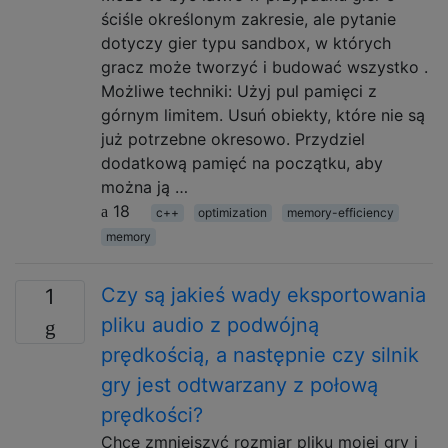
ściśle określonym zakresie, ale pytanie
dotyczy gier typu sandbox, w których
gracz może tworzyć i budować wszystko .
Możliwe techniki: Użyj pul pamięci z
górnym limitem. Usuń obiekty, które nie są
już potrzebne okresowo. Przydziel
dodatkową pamięć na początku, aby
można ją …
18
c++
optimization
memory-efficiency
memory
Czy są jakieś wady eksportowania
1
pliku audio z podwójną
prędkością, a następnie czy silnik
gry jest odtwarzany z połową
prędkości?
Chcę zmniejszyć rozmiar pliku mojej gry i