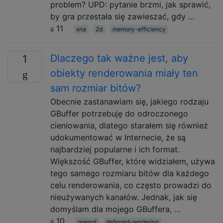
problem? UPD: pytanie brzmi, jak sprawić,
by gra przestała się zawieszać, gdy …
11
xna
2d
memory-efficiency
Dlaczego tak ważne jest, aby
1
obiekty renderowania miały ten
sam rozmiar bitów?
Obecnie zastanawiam się, jakiego rodzaju
GBuffer potrzebuję do odroczonego
cieniowania, dlatego starałem się również
udokumentować w Internecie, że są
najbardziej popularne i ich format.
Większość GBuffer, które widziałem, używa
tego samego rozmiaru bitów dla każdego
celu renderowania, co często prowadzi do
nieużywanych kanałów. Jednak, jak się
domyślam dla mojego GBuffera, …
10
opengl
deferred-rendering