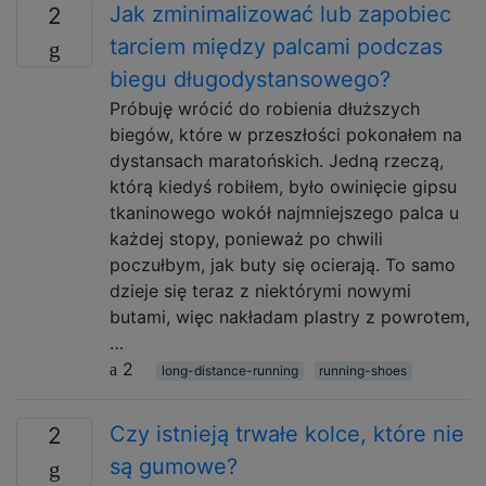
Jak zminimalizować lub zapobiec
2
tarciem między palcami podczas
biegu długodystansowego?
Próbuję wrócić do robienia dłuższych
biegów, które w przeszłości pokonałem na
dystansach maratońskich. Jedną rzeczą,
którą kiedyś robiłem, było owinięcie gipsu
tkaninowego wokół najmniejszego palca u
każdej stopy, ponieważ po chwili
poczułbym, jak buty się ocierają. To samo
dzieje się teraz z niektórymi nowymi
butami, więc nakładam plastry z powrotem,
…
2
long-distance-running
running-shoes
Czy istnieją trwałe kolce, które nie
2
są gumowe?