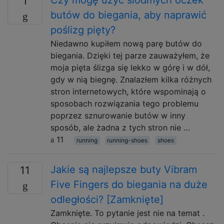
Czy mogę użyć siódmych oczek
1
butów do biegania, aby naprawić
poślizg pięty?
Niedawno kupiłem nową parę butów do
biegania. Dzięki tej parze zauważyłem, że
moja pięta ślizga się lekko w górę i w dół,
gdy w nią biegnę. Znalazłem kilka różnych
stron internetowych, które wspominają o
sposobach rozwiązania tego problemu
poprzez sznurowanie butów w inny
sposób, ale żadna z tych stron nie …
11
running
running-shoes
shoes
Jakie są najlepsze buty Vibram
11
Five Fingers do biegania na duże
odległości? [Zamknięte]
Zamknięte. To pytanie jest nie na temat .