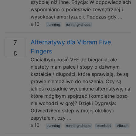
szybciej niż inne. Edycja: W odpowiedziach
wspomniano o podeszwie zewnętrznej i
wysokości amortyzacji. Podczas gdy …
10
running
running-shoes
Alternatywy dla Vibram Five
7
Fingers
Chciałbym nosić VFF do biegania, ale
niestety mam palce i stopy o dziwnym
kształcie / długości, które sprawiają, że są
prawie niemożliwe do noszenia. Czy są
jakieś rozsądnie wycenione alternatywy, na
które mógłbym spojrzeć (kompletne boso
nie wchodzi w grę)? Dzięki Dygresja:
Odwiedziłem sklep w mojej okolicy i
zapytałem, czy …
10
running
running-shoes
barefoot
vibram