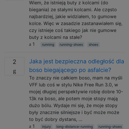
Wiem, że istnieją buty z kolcami (do
biegania) ze stałymi kolcami. Ale często
najbardziej, jakie widziałem, to gumowe
kolce. Więc w zasadzie zastanawiałem się,
czy istnieje coś takiego jak nie gumowe
buty z kolcami na stałe?
1
running
running-shoes
shoes
Jaka jest bezpieczna odległość dla
2
boso biegającego po asfalcie?
To znaczy nie całkiem boso, mam na myśli
VFF lub coś w stylu Nike Free Run 3.0, w
mojej długiej perspektywie robię dobre 10-
13k na boso, ale potem moje stopy mają
dużo bólu. Wydaje mi się, że moje stopy
były znacznie silniejsze i być może może
to być dobry dystans, …
1
injury
long-distance-running
running-shoes