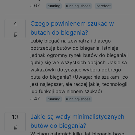
67
running
running-shoes
barefoot
Czego powinienem szukać w
4
butach do biegania?
Lubię biegać na zewnątrz i dlatego
potrzebuję butów do biegania. Istnieje
jednak ogromny rynek butów do biegania i
gubię się we wszystkich opcjach. Jakie są
wskazówki dotyczące wyboru dobrego
buta do biegania? (Uwaga: nie szukam „co
jest najlepsze”, ale raczej jakiej technologii
lub funkcji powinienem szukać)
47
running
running-shoes
Jakie są wady minimalistycznych
13
butów do biegania?
W ciągu ostatnich kilku lat bieganie boso