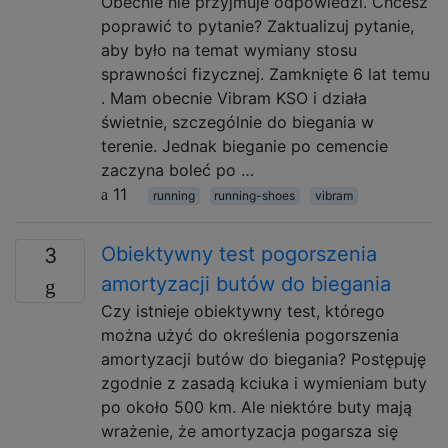
Obecnie nie przyjmuje odpowiedzi. Chcesz
poprawić to pytanie? Zaktualizuj pytanie,
aby było na temat wymiany stosu
sprawności fizycznej. Zamknięte 6 lat temu
. Mam obecnie Vibram KSO i działa
świetnie, szczególnie do biegania w
terenie. Jednak bieganie po cemencie
zaczyna boleć po …
11
running
running-shoes
vibram
Obiektywny test pogorszenia
3
amortyzacji butów do biegania
Czy istnieje obiektywny test, którego
można użyć do określenia pogorszenia
amortyzacji butów do biegania? Postępuję
zgodnie z zasadą kciuka i wymieniam buty
po około 500 km. Ale niektóre buty mają
wrażenie, że amortyzacja pogarsza się