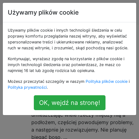
Sprawność
Tagi
Używamy plików cookie
Account
fizyczna
Używamy plików cookie i innych technologii śledzenia w celu
Pytania otagowane
poprawy komfortu przeglądania naszej witryny, aby wyświetlać
spersonalizowane treści i ukierunkowane reklamy, analizować
ruch w naszej witrynie, i zrozumieć, skąd pochodzą nasi goście.
jako running-shoes
Kontynuując, wyrażasz zgodę na korzystanie z plików cookie i
innych technologii śledzenia oraz potwierdzasz, że masz co
Doświadczenia z bieganiem „boso”
11
najmniej 16 lat lub zgodę rodzica lub opiekuna.
Wiele słyszałem o idei biegania na boso,
Możesz przeczytać szczegóły w naszym
Polityka plików cookie
i
która zyskała dużą popularność dzięki
Polityka prywatności
.
książce „Born to Run” . Główną ideą jest to,
że ludzka stopa ewoluowała, aby być
OK, wejdź na stronę!
bardzo skuteczną w bieganiu, a
umieszczając wiele rzeczy między nią a
podłożem, częściej powodujemy problemy,
a następnie je rozwiązujemy. Nie planuję
biegać boso, …