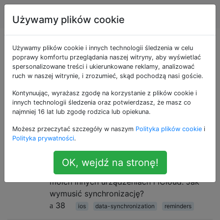
Apple
Tagi
Account
Używamy plików cookie
Pytania otagowane
Używamy plików cookie i innych technologii śledzenia w celu
poprawy komfortu przeglądania naszej witryny, aby wyświetlać
spersonalizowane treści i ukierunkowane reklamy, analizować
jako reminders
ruch w naszej witrynie, i zrozumieć, skąd pochodzą nasi goście.
Kontynuując, wyrażasz zgodę na korzystanie z plików cookie i
Natywna aplikacja listy zadań do wykonania na iOS
innych technologii śledzenia oraz potwierdzasz, że masz co
dostępna na iOS 5+ i OSX Mountain Lion
najmniej 16 lat lub zgodę rodzica lub opiekuna.
Jak wymusić synchronizację
9
Możesz przeczytać szczegóły w naszym
Polityka plików cookie
i
Polityka prywatności
.
przypomnień z iOS?
Przypomnienia na iOS często nie są
OK, wejdź na stronę!
zsynchronizowane z Przypomnieniami na
moich innych urządzeniach i iCloud. Jak
wymusić synchronizację?
38
ios
data-synchronization
reminders