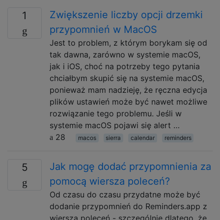
Zwiększenie liczby opcji drzemki
1
przypomnień w MacOS
Jest to problem, z którym borykam się od
tak dawna, zarówno w systemie macOS,
jak i iOS, choć na potrzeby tego pytania
chciałbym skupić się na systemie macOS,
ponieważ mam nadzieję, że ręczna edycja
plików ustawień może być nawet możliwe
rozwiązanie tego problemu. Jeśli w
systemie macOS pojawi się alert …
28
macos
sierra
calendar
reminders
Jak mogę dodać przypomnienia za
5
pomocą wiersza poleceń?
Od czasu do czasu przydatne może być
dodanie przypomnień do Reminders.app z
wiersza poleceń - szczególnie dlatego, że