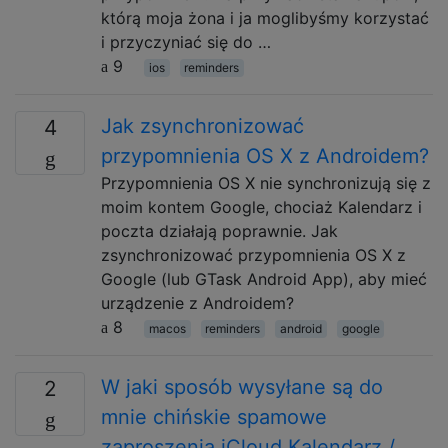
którą moja żona i ja moglibyśmy korzystać
i przyczyniać się do …
9
ios
reminders
Jak zsynchronizować
4
przypomnienia OS X z Androidem?
Przypomnienia OS X nie synchronizują się z
moim kontem Google, chociaż Kalendarz i
poczta działają poprawnie. Jak
zsynchronizować przypomnienia OS X z
Google (lub GTask Android App), aby mieć
urządzenie z Androidem?
8
macos
reminders
android
google
W jaki sposób wysyłane są do
2
mnie chińskie spamowe
zaproszenia iCloud Kalendarz /