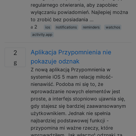
regularnego otwierania, aby zapobiec
wyłączaniu powiadomień. Najlepiej można
to zrobić bez posiadania …
2
ios
notifications
reminders
watchos
activity.app
Aplikacja Przypomnienia nie
2
pokazuje odznak
Z nową aplikacją Przypomnienia w
systemie iOS 5 mam relację miłość-
nienawiść. Podoba mi się to, że
wprowadzanie nowych elementów jest
proste, a interfejs stopniowo ujawnia się,
gdy stajesz się bardziej zaawansowanym
użytkownikiem. Jednak nie spełnia
najbardziej podstawowej funkcji -
przypomina mi ważne rzeczy, które
wprowadziłem. Jak włączyć odznaki za