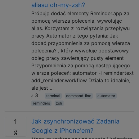
aliasu oh-my-zsh?
Próbuję dodać elementy Reminder.app za
pomocą wiersza polecenia, wywołując
alias. Korzystam z rozwiązania przepływu
pracy Automator z tego pytania: Jak
dodać przypomnienia za pomocą wiersza
polecenia? , który wywołuje podstawowy
obieg pracy zawierający pusty element
Przypomnienia za pomocą następującego
wiersza poleceń: automator -i remindertext
add_reminder.workflow Działa to idealnie,
ale jest …
3
terminal
command-line
automator
reminders
zsh
Jak zsynchronizować Zadania
1
Google z iPhone'em?
Mogę zsynchronizować pocztę i kalendarz