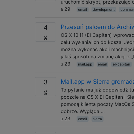
uruchomić skrypt, przekazując o
29
email
development
comman
Przesuń palcem do Archiw
4
OS X 10.11 (El Capitan) wprow
celu wysłania ich do kosza: Jed
można wykonać akcji machnięcia
jakiś sposób na zmianę akcji z 
23
mail.app
email
el-capitan
Mail.app w Sierra gromadz
3
To pytanie ma już odpowiedź tu
poczcie na OS X El Capitan i Si
pomocą klienta poczty MacOs Sie
dobrze. Wygląda …
23
email
sierra