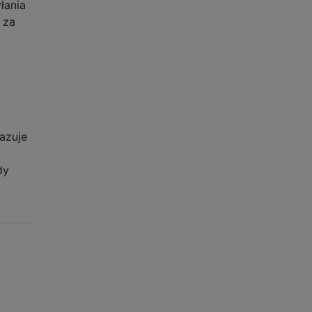
łania
 za
azuje
dy