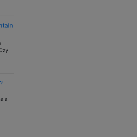
ntain
m
 Czy
?
ala,