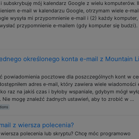
i subskrybuję mój kalendarz Google z wielu komputerów. I
eniem e-mail w kalendarzu Google, otrzymam wiele e-mail
gle wysyła mi przypomnienie e-mail i (2) każdy komputer,
 wysłać przypomnienie e-mailem (gdy komputer się budzi).
ednego określonego konta e-mail z Mountain Li
ć powiadomienia pocztowe dla poszczególnych kont w ce
stępniłem adres e-mail, który zawiera wiele wiadomości 
lko raz na jakiś czas i byłoby wspaniale, gdybym mógł wył
. Nie mogę znaleźć żadnych ustawień, aby to zrobić w …
tions
ail z wiersza polecenia?
 wiersza polecenia lub skryptu? Chcę móc programowo