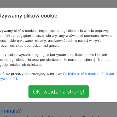
Używamy plików cookie
e jako email
żywamy plików cookie i innych technologii śledzenia w celu poprawy
omfortu przeglądania naszej witryny, aby wyświetlać spersonalizowane
ej. Istnieją popularne tagi dla popularnych klientów pocz
reści i ukierunkowane reklamy, analizować ruch w naszej witrynie, i
 programu, a nie ogólnie wiadomości e-mail.
rozumieć, skąd pochodzą nasi goście.
ontynuując, wyrażasz zgodę na korzystanie z plików cookie i innych
arza iCloud
echnologii śledzenia oraz potwierdzasz, że masz co najmniej 16 lat lub
szenie do kalendarza spamu za 19,99 USD okulary
godę rodzica lub opiekuna.
 nie subskrybuję, nie sprawdziłem, nie przeszukałem ani n
ożesz przeczytać szczegóły w naszym
Polityka plików cookie
i
Polityka
strony, więc wyraźnie spam) i ma inne widoczne konta e-m
rywatności
.
czy powinienem się tym martwić? Czy którekolwiek z moic
OK, wejdź na stronę!
cal
spam
erminala?