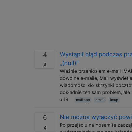
Wystąpił błąd podczas pr
4
„(null)”
Właśnie przeniosłem e-mail IMAP
dowolne e-maile, Mail wyświetl
wiadomości do skrzynki pocztowe
dokładnie ten sam problem, ale n
19
mail.app
email
imap
Nie można wyłączyć powi
6
Po przejściu na Yosemite zacz
wydarzeniach z mojego kalendar