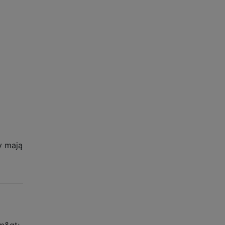
y mają
m&gt;