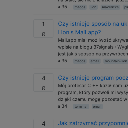
35
macos
lion
mavericks
pl
Czy istnieje sposób na uk
1
Lion's Mail.app?
Mail.app miał możliwość ukrywan
wpisie na blogu 37signals : Wyg
jest jakiś sposób na przywróceni
35
macos
email
mountain-lion
Czy istnieje program po
4
Mój profesor C ++ kazał nam uży
program, który pozwoli mi wysy
dzięki czemu mogę pozostać w
34
terminal
email
Jak zatrzymać przypomnie
4