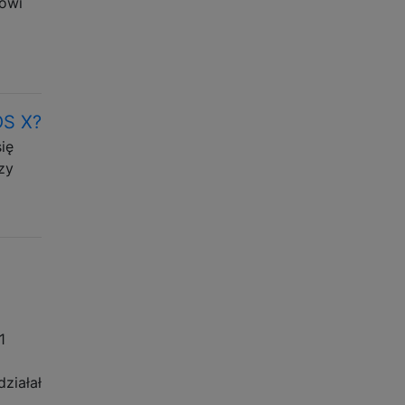
mówi
OS X?
ię
zy
1
ziałał