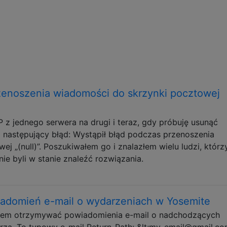
zenoszenia wiadomości do skrzynki pocztowej
 z jednego serwera na drugi i teraz, gdy próbuję usunąć
a następujący błąd: Wystąpił błąd podczas przenoszenia
j „(null)”. Poszukiwałem go i znalazłem wielu ludzi, którz
ie byli w stanie znaleźć rozwiązania.
adomień e-mail o wydarzeniach w Yosemite
ąłem otrzymywać powiadomienia e-mail o nadchodzących
za. To typowy e-mail Return-Path: &lt;my-email@gmail.co