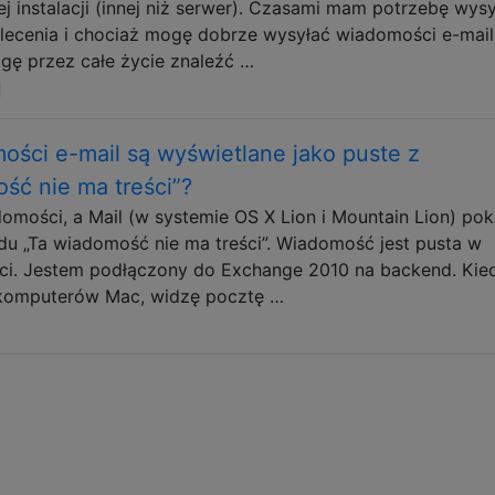
ej instalacji (innej niż serwer). Czasami mam potrzebę wysy
lecenia i chociaż mogę dobrze wysyłać wiadomości e-mail
ogę przez całe życie znaleźć …
ości e-mail są wyświetlane jako puste z
ść nie ma treści”?
ości, a Mail (w systemie OS X Lion i Mountain Lion) pok
ądu „Ta wiadomość nie ma treści”. Wiadomość jest pusta w
i. Jestem podłączony do Exchange 2010 na backend. Kie
 komputerów Mac, widzę pocztę …