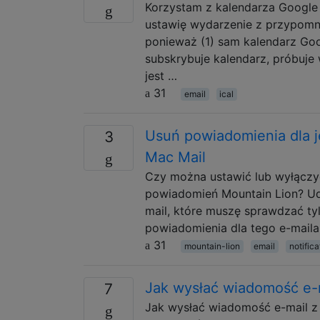
Korzystam z kalendarza Google 
ustawię wydarzenie z przypomni
ponieważ (1) sam kalendarz Goo
subskrybuje kalendarz, próbuje
jest …
31
email
ical
Usuń powiadomienia dla j
3
Mac Mail
Czy można ustawić lub wyłączy
powiadomień Mountain Lion? Udo
mail, które muszę sprawdzać ty
powiadomienia dla tego e-maila
31
mountain-lion
email
notifica
Jak wysłać wiadomość e-m
7
Jak wysłać wiadomość e-mail z