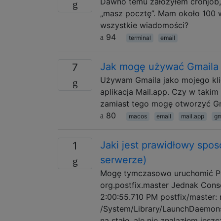
Dawno temu założyłem cronjob, k
„masz pocztę”. Mam około 100 
wszystkie wiadomości?
94
terminal
email
Jak mogę używać Gmaila j
7
Używam Gmaila jako mojego klient
aplikacja Mail.app. Czy w takim
zamiast tego mogę otworzyć G
80
macos
email
mail.app
gm
Jaki jest prawidłowy sposó
1
serwerze)
Mogę tymczasowo uruchomić Pos
org.postfix.master Jednak Conso
2:00:55.710 PM postfix/master: m
/System/Library/LaunchDaemons/o
na stałe, ale nie znalazłem jes