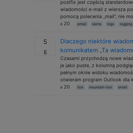
postfix jest częścią standardow
wiadomości e-mail z wiersza po
pomocą polecenia „mail”, nie m
20
email
sierra
logs
logging
Dlaczego niektóre wiadom
5
komunikatem „Ta wiadomo
Czasami przychodzą nowe wiadom
je jako puste, z kolumną podgl
pełnym oknie widoku wiadomośc
otwieram program Outlook dla
20
lion
mountain-lion
email