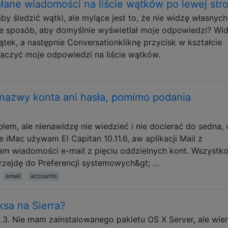
łane wiadomości na liście wątków po lewej str
 śledzić wątki, ale mylące jest to, że nie widzę własnych
ieje sposób, aby domyślnie wyświetlał moje odpowiedzi? Wi
ątek, a następnie Conversationkliknę przycisk w kształcie
baczyć moje odpowiedzi na liście wątków.
nazwy konta ani hasła, pomimo podania
blem, ale nienawidzę nie wiedzieć i nie docierać do sedna,
 iMac używam El Capitan 10.11.6, aw aplikacji Mail z
m wiadomości e-mail z pięciu oddzielnych kont. Wszystk
przejdę do Preferencji systemowych&gt; …
email
accounts
ksa na Sierra?
.3. Nie mam zainstalowanego pakietu OS X Server, ale wie