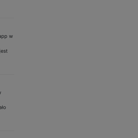
.app w
jest
w
a
ało