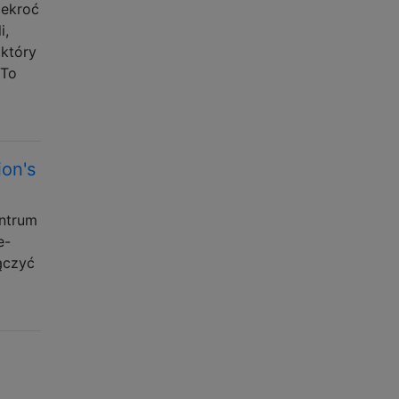
lekroć
i,
 który
 To
on's
ntrum
e-
ączyć