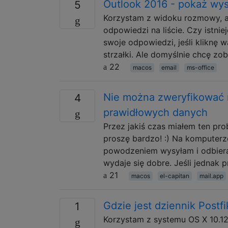
Outlook 2016 - pokaż wys
5
Korzystam z widoku rozmowy, aby
odpowiedzi na liście. Czy istn
swoje odpowiedzi, jeśli kliknę w
strzałki. Ale domyślnie chcę zo
22
macos
email
ms-office
Nie można zweryfikować 
4
prawidłowych danych
Przez jakiś czas miałem ten pro
proszę bardzo! :) Na komputerze
powodzeniem wysyłam i odbiera
wydaje się dobre. Jeśli jednak 
21
macos
el-capitan
mail.app
Gdzie jest dziennik Postfi
1
Korzystam z systemu OS X 10.12