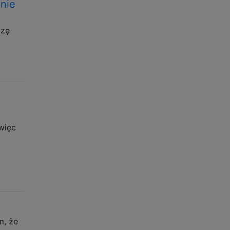
onie
dzę
 więc
o
m, że