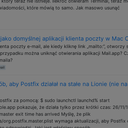
tóry teraz nie istnieje. Ilekroć otwieram Terminal, teraz 
wiadomości, które mówią to samo. Jak masowo usunąć
ako domyślnej aplikacji klienta poczty w Mac 
a poczty e-mail, ale kiedy kliknę link „mailto:”, otworzy s
 przypadku można uniknąć otwierania aplikacji Mail.app? C
maila?
ail
b, aby Postfix działał na stałe na Lionie (nie na
tfix za pomocą: $ sudo launchctl launchd% start
le.app pokazuje, że działa tylko przez krótki czas: 26/11/1
aster exit time has arrived Myślę, że plik
rg.postfix.master.plist wymaga aktualizacji, aby Postfix d
zcze odpowiedzi. Jaki jest właściwy sposób, …