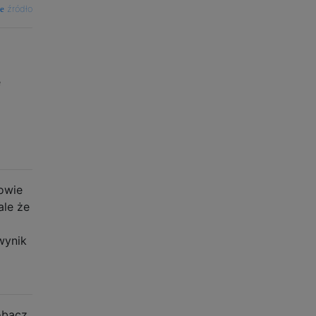
źródło
e
owie
ale że
wynik
obacz