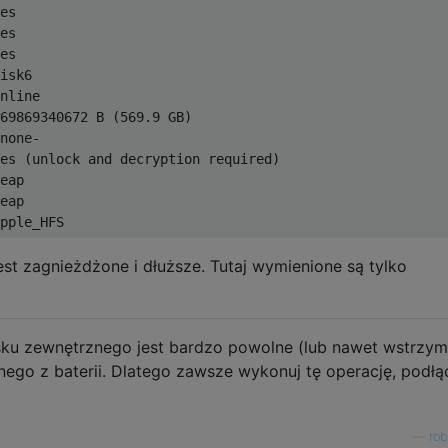
es

es

es

isk6

nline

69869340672 B (569.9 GB)

none-

es (unlock and decryption required)

eap

eap

est zagnieżdżone i dłuższe. Tutaj wymienione są tylko
sku zewnętrznego jest bardzo powolne (lub nawet wstrzym
lanego z baterii. Dlatego zawsze wykonuj tę operację, podłą
—
ro