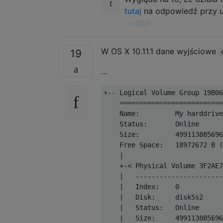
tutaj
na odpowiedź przy 
—
n1000
W OS X 10.11.1 dane wyjściowe
19
…
+-- Logical Volume Group 19B06
    ==========================
    Name:         My harddrive

    Status:       Online

    Size:         499113885696
    Free Space:   18972672 B (
    |

    +-< Physical Volume 3F2AE7
    |   ----------------------
    |   Index:    0

    |   Disk:     disk5s2

    |   Status:   Online

    |   Size:     499113885696