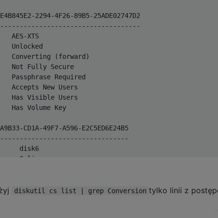
E4B845E2-2294-4F26-89B5-25ADE02747D2

------------------------------------

   AES-XTS

   Unlocked

   Converting (forward)

   Not Fully Secure

   Passphrase Required

   Accepts New Users

   Has Visible Users

   Has Volume Key

A9B33-CD1A-49F7-A596-E2C5ED6E24B5

---------------------------------

     disk6

     Online

     498742591488 B (498.7 GB)

s:   2%

użyj
     Yes (unlock and decryption required)

tylko linii z postę
diskutil cs list | grep Conversion
     My harddrive

     My harddrive
