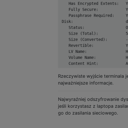
    Has Encrypted Extents:   Y
    Fully Secure:            Y
    Passphrase Required:     Y
 Disk:                       d
    Status:                  O
    Size (Total):            5
    Size (Converted):        -
    Revertible:              Y
    LV Name:                 H
    Volume Name:             H
Rzeczywiste wyjście terminala j
najważniejsze informacje.
Najwyraźniej odszyfrowanie dy
jeśli korzystasz z laptopa zasi
go do zasilania sieciowego.