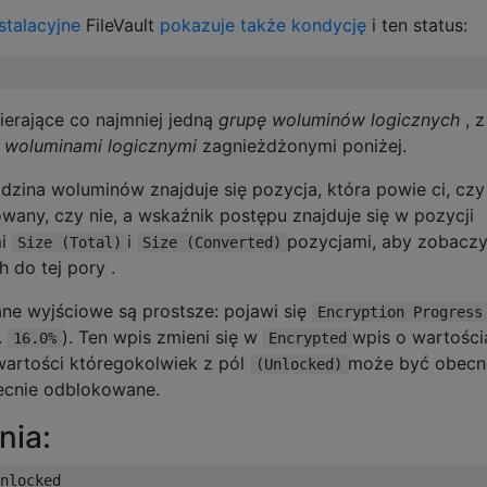
stalacyjne
FileVault
pokazuje także kondycję
i ten status:
erające co najmniej jedną
grupę woluminów logicznych
, z
i
woluminami logicznymi
zagnieżdżonymi poniżej.
dzina woluminów znajduje się pozycja, która powie ci, czy
wany, czy nie, a wskaźnik postępu znajduje się w pozycji
mi
i
pozycjami, aby zobaczyć
Size (Total)
Size (Converted)
do tej pory .
e wyjściowe są prostsze: pojawi się
Encryption Progress
.
). Ten wpis zmieni się w
wpis o wartości
16.0%
Encrypted
 wartości któregokolwiek z pól
może być obecne,
(Unlocked)
ecnie odblokowane.
nia:
nlocked
