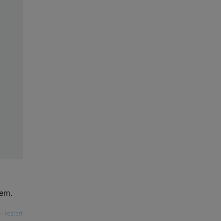
pem.
—
restart