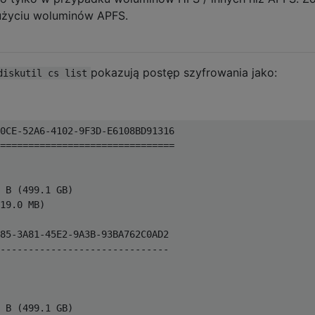
użyciu woluminów APFS.
pokazują postęp szyfrowania jako:
diskutil cs list
0CE-52A6-4102-9F3D-E6108BD91316

===============================

 B (499.1 GB)

19.0 MB)

85-3A81-45E2-9A3B-93BA762C0AD2

------------------------------

 B (499.1 GB)
