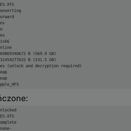
ES-XTS

onverting

orward

es

o

es

isk6

nline

69869340672 B (569.9 GB)

31454277632 B (231.5 GB)

es (unlock and decryption required)

eap

eap

ńczone:
nlocked

ES-XTS

omplete

none-
