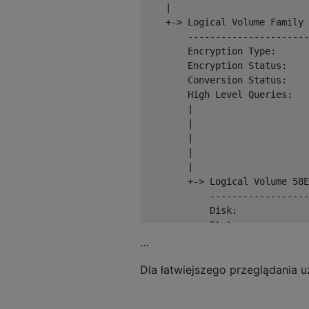
    |

    +-> Logical Volume Family 
        ----------------------
        Encryption Type:      
        Encryption Status:    
        Conversion Status:    
        High Level Queries:   
        |                     
        |                     
        |                     
        |                     
        |

        +-> Logical Volume 58E
            ------------------
            Disk:             
            Status:           
            Size (Total):     
…
            Conversion Progres
Dla łatwiejszego przeglądania 
            Revertible:       
            LV Name:          
            Volume Name:      