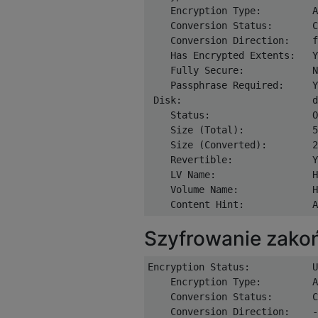
    Encryption Type:         A
    Conversion Status:       C
    Conversion Direction:    f
    Has Encrypted Extents:   Y
    Fully Secure:            N
    Passphrase Required:     Y
 Disk:                       d
    Status:                  O
    Size (Total):            5
    Size (Converted):        2
    Revertible:              Y
    LV Name:                 H
    Volume Name:             H
Szyfrowanie zako
Encryption Status:           U
    Encryption Type:         A
    Conversion Status:       C
    Conversion Direction:    -