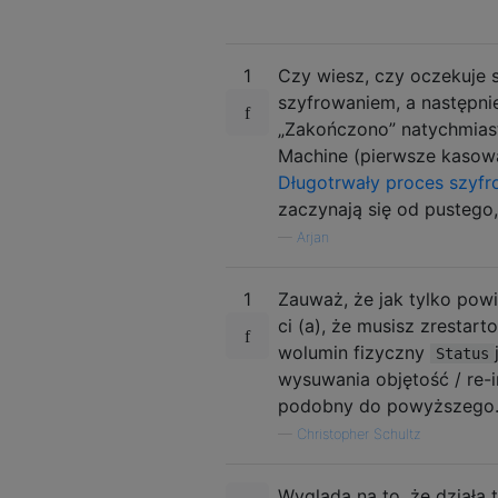
1
Czy wiesz, czy oczekuje 
szyfrowaniem, a następni
„Zakończono” natychmiast
Machine (pierwsze kasow
Długotrwały proces szyfr
zaczynają się od pustego,
—
Arjan
1
Zauważ, że jak tylko pow
ci (a), że musisz zrestar
wolumin fizyczny
Status
wysuwania objętość / re-i
podobny do powyższego
—
Christopher Schultz
Wygląda na to, że działa