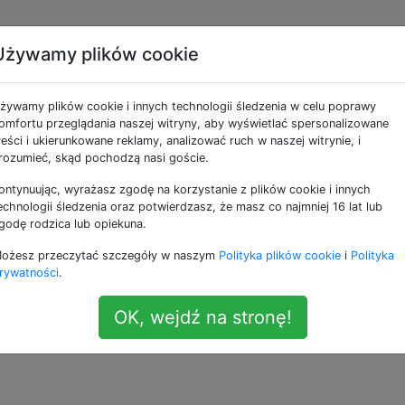
Używamy plików cookie
ostęp podczas
żywamy plików cookie i innych technologii śledzenia w celu poprawy
ku?
omfortu przeglądania naszej witryny, aby wyświetlać spersonalizowane
reści i ukierunkowane reklamy, analizować ruch w naszej witrynie, i
rozumieć, skąd pochodzą nasi goście.
ontynuując, wyrażasz zgodę na korzystanie z plików cookie i innych
ować dowolny dysk, klikając go prawym przyciskiem mysz
echnologii śledzenia oraz potwierdzasz, że masz co najmniej 16 lat lub
e Szyfruj z menu kontekstowego.
godę rodzica lub opiekuna.
ożesz przeczytać szczegóły w naszym
Polityka plików cookie
i
Polityka
ostęp tego procesu szyfrowania?
rywatności
.
encryption
OK, wejdź na stronę!