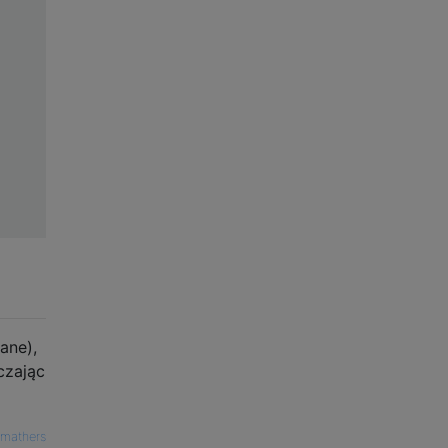
ane),
czając
bmathers