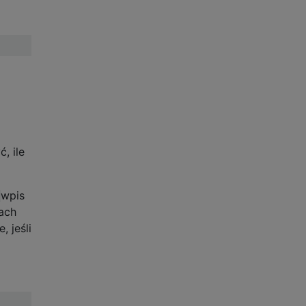
, ile
wpis
ach
 jeśli