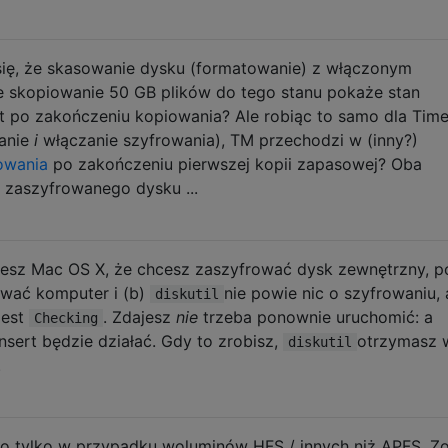
się, że skasowanie dysku (formatowanie) z włączonym
e skopiowanie 50 GB plików do tego stanu pokaże stan
 po zakończeniu kopiowania? Ale robiąc to samo dla Tim
anie
i
włączanie szyfrowania), TM przechodzi w (inny?)
owania
po zakończeniu pierwszej kopii zapasowej? Oba
 zaszyfrowanego dysku ...
iesz Mac OS X, że chcesz zaszyfrować dysk zewnętrzny, p
tować komputer i (b)
nie powie nic o szyfrowaniu, 
diskutil
jest
. Zdajesz
nie
trzeba ponownie uruchomić: a
Checking
nsert będzie działać. Gdy to zrobisz,
otrzymasz 
diskutil
.
 to tylko w przypadku woluminów HFS / innych niż APFS. Z