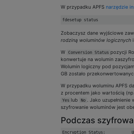
W przypadku APFS
narzędzie in
Zobaczysz dane wyjściowe zawi
rodziną
woluminów logicznych
W
pozycji Ro
Conversion Status
konwertuje na wolumin zaszyfro
Wolumin logiczny pod pozycja
GB zostało przekonwertowanych 
W przypadku woluminu APFS dan
z procentem jako wartością (np
lub
. Jako uzupełnienie
Yes
No
szyfrowanie woluminów jest ob
Podczas szyfrowa
Encryption Status:           U