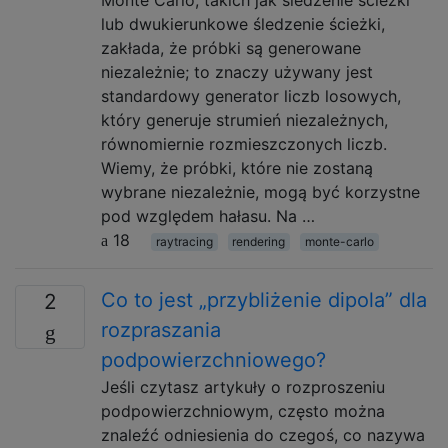
Monte Carlo, takich jak śledzenie ścieżki
lub dwukierunkowe śledzenie ścieżki,
zakłada, że ​​próbki są generowane
niezależnie; to znaczy używany jest
standardowy generator liczb losowych,
który generuje strumień niezależnych,
równomiernie rozmieszczonych liczb.
Wiemy, że próbki, które nie zostaną
wybrane niezależnie, mogą być korzystne
pod względem hałasu. Na …
18
raytracing
rendering
monte-carlo
Co to jest „przybliżenie dipola” dla
2
rozpraszania
podpowierzchniowego?
Jeśli czytasz artykuły o rozproszeniu
podpowierzchniowym, często można
znaleźć odniesienia do czegoś, co nazywa