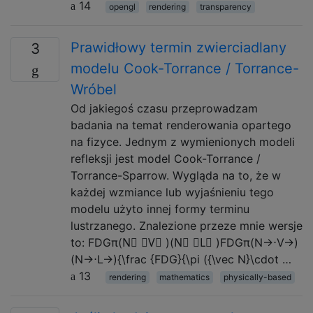
14
opengl
rendering
transparency
Prawidłowy termin zwierciadlany
3
modelu Cook-Torrance / Torrance-
Wróbel
Od jakiegoś czasu przeprowadzam
badania na temat renderowania opartego
na fizyce. Jednym z wymienionych modeli
refleksji jest model Cook-Torrance /
Torrance-Sparrow. Wygląda na to, że w
każdej wzmiance lub wyjaśnieniu tego
modelu użyto innej formy terminu
lustrzanego. Znalezione przeze mnie wersje
to: FDGπ(N⃗ ⋅V⃗ )(N⃗ ⋅L⃗ )FDGπ(N→⋅V→)
(N→⋅L→){\frac {FDG}{\pi ({\vec N}\cdot …
13
rendering
mathematics
physically-based