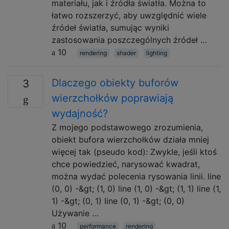
materiału, jak i źródła światła. Można to
łatwo rozszerzyć, aby uwzględnić wiele
źródeł światła, sumując wyniki
zastosowania poszczególnych źródeł …
10
rendering
shader
lighting
Dlaczego obiekty buforów
3
wierzchołków poprawiają
wydajność?
Z mojego podstawowego zrozumienia,
obiekt bufora wierzchołków działa mniej
więcej tak (pseudo kod): Zwykle, jeśli ktoś
chce powiedzieć, narysować kwadrat,
można wydać polecenia rysowania linii. line
(0, 0) -&gt; (1, 0) line (1, 0) -&gt; (1, 1) line (1,
1) -&gt; (0, 1) line (0, 1) -&gt; (0, 0)
Używanie …
10
performance
rendering