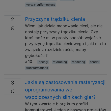
vertex-buffer-object
Przyczyna trądziku cienia
2
Wiem, jak działa mapowanie cieni, ale nie
dostaję przyczyny trądziku cienia! Czy
ktoś może mi w prosty sposób wyjaśnić
przyczynę trądziku cieniowego i jaki ma to
związek z rozdzielczością mapy
głębokości?
10
opengl
raytracing
rendering
shader
transformations
Jakie są zastosowania rasteryzacji
3
oprogramowania we
współczesnych silnikach gier?
W tym kwartale biorę kurs grafiki
komputerowej. Jeden z naszych projektów