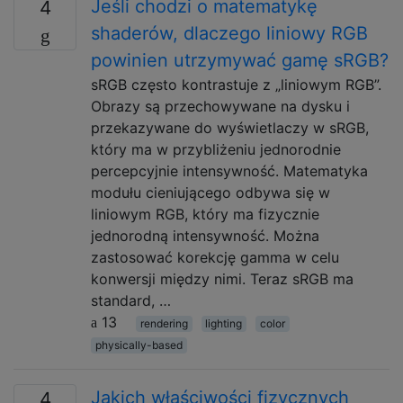
Jeśli chodzi o matematykę
4
shaderów, dlaczego liniowy RGB
powinien utrzymywać gamę sRGB?
sRGB często kontrastuje z „liniowym RGB”.
Obrazy są przechowywane na dysku i
przekazywane do wyświetlaczy w sRGB,
który ma w przybliżeniu jednorodnie
percepcyjnie intensywność. Matematyka
modułu cieniującego odbywa się w
liniowym RGB, który ma fizycznie
jednorodną intensywność. Można
zastosować korekcję gamma w celu
konwersji między nimi. Teraz sRGB ma
standard, …
13
rendering
lighting
color
physically-based
Jakich właściwości fizycznych
4