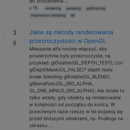
do zrozumienia …
15
rendering
sampling
pathtracing
importance-sampling
ibl
Jakie są metody renderowania
3
przezroczystości w OpenGL
Mieszanie alfa można włączyć, aby
powierzchnie były przezroczyste, na
przykład: glDisable(GL_DEPTH_TEST); //or
glDepthMask(GL_FALSE)? depth tests
break blending glEnable(GL_BLEND);
glBlendFunc(GL_SRC_ALPHA,
GL_ONE_MINUS_SRC_ALPHA); Ale działa to
tylko wtedy, gdy obiekty są renderowane
w kolejności od początku do końca. W
przeciwnym razie rzeczy w tle pojawią się
przed bliższymi obiektami, np. Podłoga na
obrazku …