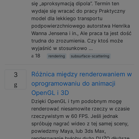
się „aproksymacją dipola”. Termin ten
wydaje się wracać do pracy Praktyczny
model dla lekkiego transportu
podpowierzchniowego autorstwa Henrika
Wanna Jensena i in., Ale praca ta jest dość
trudna do zrozumienia. Czy ktoś może
wyjaśnić w stosunkowo …
18
rendering
subsurface-scattering
Różnica między renderowaniem w
3
oprogramowaniu do animacji
OpenGL i 3D
Dzięki OpenGL i tym podobnym mogę
renderować niesamowite rzeczy w czasie
rzeczywistym w 60 FPS. Jeśli jednak
spróbuję nagrać wideo z tej samej sceny,
powiedzmy Maya, lub 3ds Max,
renderowanie byłoby dużo DUŻO dłuższe,