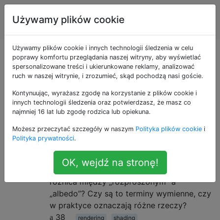
Grafika
Tagi
Używamy plików cookie
Account
komputerowa
Używamy plików cookie i innych technologii śledzenia w celu
Pytania otagowane
poprawy komfortu przeglądania naszej witryny, aby wyświetlać
spersonalizowane treści i ukierunkowane reklamy, analizować
ruch w naszej witrynie, i zrozumieć, skąd pochodzą nasi goście.
jako rendering
Kontynuując, wyrażasz zgodę na korzystanie z plików cookie i
innych technologii śledzenia oraz potwierdzasz, że masz co
Albedo vs Diffuse
4
najmniej 16 lat lub zgodę rodzica lub opiekuna.
Za każdym razem, gdy myślę, że rozumiem
Możesz przeczytać szczegóły w naszym
Polityka plików cookie
i
związek między tymi dwoma terminami,
Polityka prywatności
.
otrzymuję więcej informacji, które mnie
dezorientują. Myślałem, że są synonimami,
OK, wejdź na stronę!
ale teraz nie jestem pewien. Jaka jest
różnica między „rozproszonym” a
„albedo”? Czy są to terminy wymienne, czy
w praktyce oznaczają różne rzeczy?
38
rendering
shading