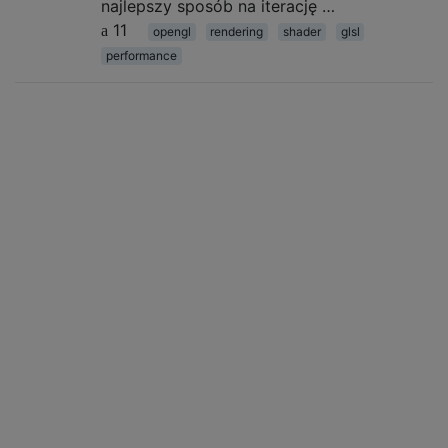
najlepszy sposób na iterację …
11
opengl
rendering
shader
glsl
performance