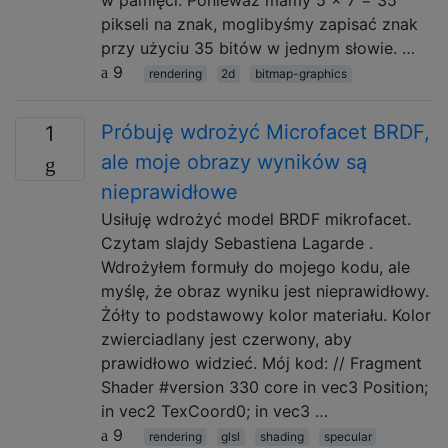
w pamięci. Ponieważ mamy 5 x 7 = 35
pikseli na znak, moglibyśmy zapisać znak
przy użyciu 35 bitów w jednym słowie. …
9
rendering
2d
bitmap-graphics
Próbuję wdrożyć Microfacet BRDF,
1
ale moje obrazy wyników są
nieprawidłowe
Usiłuję wdrożyć model BRDF mikrofacet.
Czytam slajdy Sebastiena Lagarde .
Wdrożyłem formuły do ​​mojego kodu, ale
myślę, że obraz wyniku jest nieprawidłowy.
Żółty to podstawowy kolor materiału. Kolor
zwierciadlany jest czerwony, aby
prawidłowo widzieć. Mój kod: // Fragment
Shader #version 330 core in vec3 Position;
in vec2 TexCoord0; in vec3 …
9
rendering
glsl
shading
specular