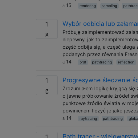
15
rendering
sampling
pathtrac
Wybór odbicia lub załaman
1
Próbuję zaimplementować załama
niepewny, jak to zaimplementowa
część odbija się, a część ulega 
podanych przez równania Fresn
14
brdf
pathtracing
reflection
Progresywne śledzenie ś
1
Zrozumiałem logikę kryjącą się 
o jawne próbkowanie źródeł świa
punktowe źródło światła w mojej
powinienem liczyć je jako jesz
14
raytracing
pathtracing
globa
Path tracer - wielowarst
1