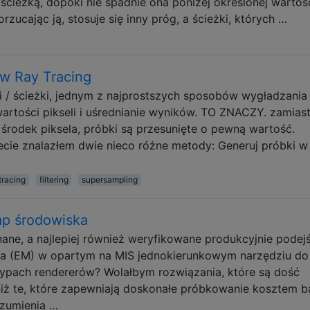
cieżką, dopóki nie spadnie ona poniżej określonej wartoś
zucając ją, stosuje się inny próg, a ścieżki, których …
e w Ray Tracing
 / ścieżki, jednym z najprostszych sposobów wygładzania
artości pikseli i uśrednianie wyników. TO ZNACZY. zamias
 środek piksela, próbki są przesunięte o pewną wartość.
cie znalazłem dwie nieco różne metody: Generuj próbki w
tracing
filtering
supersampling
p środowiska
znane, a najlepiej również weryfikowane produkcyjnie podej
a (EM) w opartym na MIS jednokierunkowym narzędziu do
typach rendererów? Wolałbym rozwiązania, które są dość
niż te, które zapewniają doskonałe próbkowanie kosztem 
ozumienia …