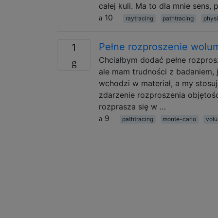
całej kuli. Ma to dla mnie sens
10
raytracing
pathtracing
phys
Pełne rozproszenie wolu
1
Chciałbym dodać pełne rozpros
ale mam trudności z badaniem, j
wchodzi w materiał, a my stosu
zdarzenie rozproszenia objęto
rozprasza się w …
9
pathtracing
monte-carlo
volu