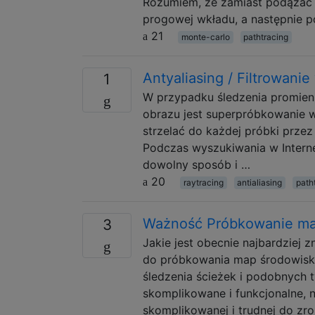
Rozumiem, że zamiast podążać ś
progowej wkładu, a następnie por
21
monte-carlo
pathtracing
Antyaliasing / Filtrowani
1
W przypadku śledzenia promieni
obrazu jest superpróbkowanie w
strzelać do każdej próbki przez
Podczas wyszukiwania w Interne
dowolny sposób i …
20
raytracing
antialiasing
path
Ważność Próbkowanie ma
3
Jakie jest obecnie najbardziej 
do próbkowania map środowisk
śledzenia ścieżek i podobnych 
skomplikowane i funkcjonalne, 
skomplikowanej i trudnej do zr