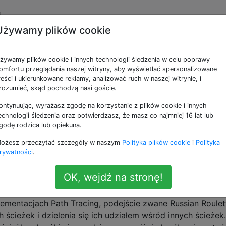
i
Używamy plików cookie
e jako pathtracing
żywamy plików cookie i innych technologii śledzenia w celu poprawy
omfortu przeglądania naszej witryny, aby wyświetlać spersonalizowane
 Monte Carlo śledzenia ścieżki dla fizycznie dokładnego o
reści i ukierunkowane reklamy, analizować ruch w naszej witrynie, i
rozumieć, skąd pochodzą nasi goście.
Torrance BRDF
ontynuując, wyrażasz zgodę na korzystanie z plików cookie i innych
 wolę to zrobić, ponieważ „ Diabeł tkwi w szczegółach ” :)
echnologii śledzenia oraz potwierdzasz, że masz co najmniej 16 lat lub
ła on dobrze na idealnie rozproszone (lambertowskie)
godę rodzica lub opiekuna.
skazuje - przynajmniej wizualnie - na oszczędność energii, 
ożesz przeczytać szczegóły w naszym
Polityka plików cookie
i
Polityka
tych …
rywatności
.
specular
OK, wejdź na stronę!
t naprawdę odpowiedzią?
ementacjach Path Tracing, podejście zwane Russian Roulett
 ścieżek i dzielenia się ich udziałem wśród innych ścieżek.