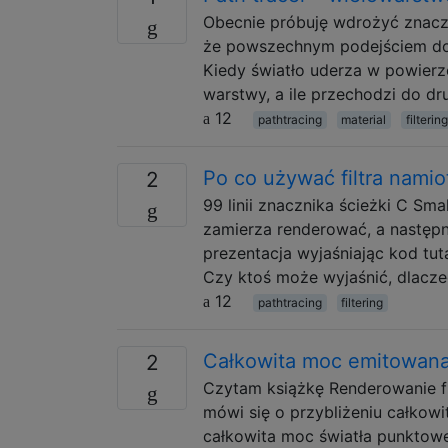
Obecnie próbuję wdrożyć znaczn
że powszechnym podejściem do 
Kiedy światło uderza w powierzc
warstwy, a ile przechodzi do dru
12
pathtracing
material
filtering
Po co używać filtra namio
2
99 linii znacznika ścieżki C Sma
zamierza renderować, a następni
prezentacja wyjaśniając kod tutaj
Czy ktoś może wyjaśnić, dlaczeg
12
pathtracing
filtering
Całkowita moc emitowana
2
Czytam książkę Renderowanie fi
mówi się o przybliżeniu całkowi
całkowita moc światła punktowego