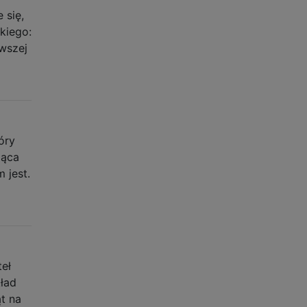
 się,
kiego:
rwszej
óry
jąca
 jest.
eł
kład
ąt na