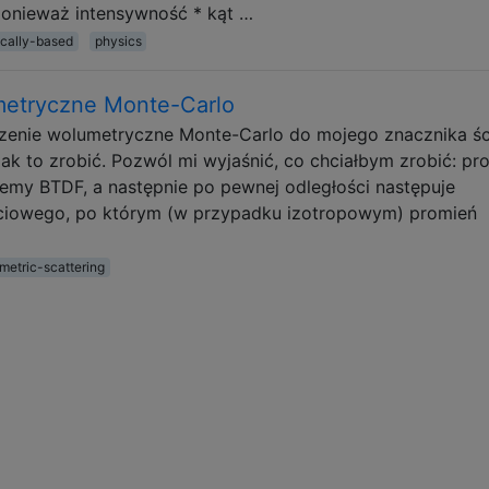
, ponieważ intensywność * kąt …
ically-based
physics
metryczne Monte-Carlo
zenie wolumetryczne Monte-Carlo do mojego znacznika ści
ak to zrobić. Pozwól mi wyjaśnić, co chciałbym zrobić: pr
jemy BTDF, a następnie po pewnej odległości następuje
ściowego, po którym (w przypadku izotropowym) promień
metric-scattering