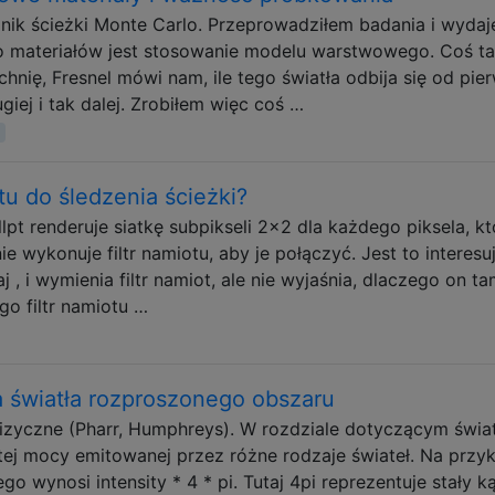
ik ścieżki Monte Carlo. Przeprowadziłem badania i wydaje
materiałów jest stosowanie modelu warstwowego. Coś ta
hnię, Fresnel mówi nam, ile tego światła odbija się od pie
giej i tak dalej. Zrobiłem więc coś …
tu do śledzenia ścieżki?
llpt renderuje siatkę subpikseli 2x2 dla każdego piksela, kt
e wykonuje filtr namiotu, aby je połączyć. Jest to interesu
 , i wymienia filtr namiot, ale nie wyjaśnia, dlaczego on tam
o filtr namiotu …
 światła rozproszonego obszaru
zyczne (Pharr, Humphreys). W rozdziale dotyczącym świat
tej mocy emitowanej przez różne rodzaje świateł. Na przy
 wynosi intensity * 4 * pi. Tutaj 4pi reprezentuje stały k