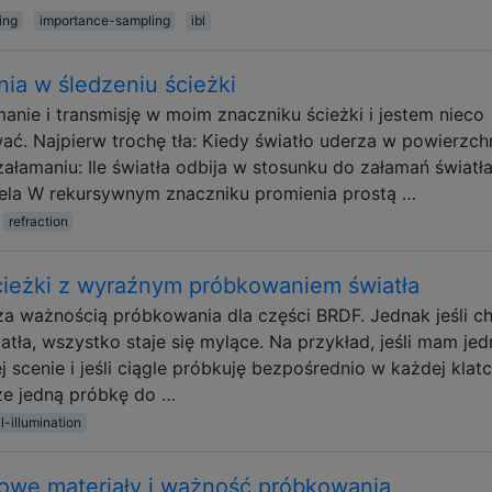
ing
importance-sampling
ibl
ia w śledzeniu ścieżki
nie i transmisję w moim znaczniku ścieżki i jestem nieco
ć. Najpierw trochę tła: Kiedy światło uderza w powierzchni
załamaniu: Ile światła odbija w stosunku do załamań światła
ela W rekursywnym znaczniku promienia prostą …
refraction
cieżki z wyraźnym próbkowaniem światła
za ważnością próbkowania dla części BRDF. Jednak jeśli c
tła, wszystko staje się mylące. Na przykład, jeśli mam je
 scenie i jeśli ciągle próbkuję bezpośrednio w każdej klatc
cze jedną próbkę do …
l-illumination
wowe materiały i ważność próbkowania