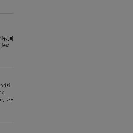
ę, jej
 jest
hodzi
dno
e, czy