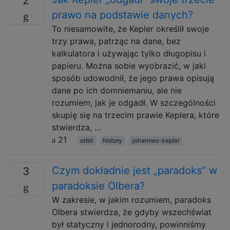
2
prawo na podstawie danych?
To niesamowite, że Kepler określił swoje
trzy prawa, patrząc na dane, bez
kalkulatora i używając tylko długopisu i
papieru. Można sobie wyobrazić, w jaki
sposób udowodnił, że jego prawa opisują
dane po ich domniemaniu, ale nie
rozumiem, jak je odgadł. W szczególności
skupię się na trzecim prawie Keplera, które
stwierdza, …
21
orbit
history
johannes-kepler
Czym dokładnie jest „paradoks” w
3
paradoksie Olbera?
W zakresie, w jakim rozumiem, paradoks
Olbera stwierdza, że ​​gdyby wszechświat
był statyczny i jednorodny, powinniśmy