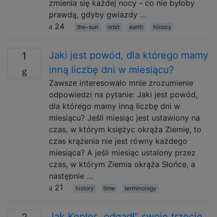
zmienia się każdej nocy - co nie byłoby
prawdą, gdyby gwiazdy …
24
the-sun
orbit
earth
history
Jaki jest powód, dla którego mamy
1
inną liczbę dni w miesiącu?
Zawsze interesowało mnie zrozumienie
odpowiedzi na pytanie: Jaki jest powód,
dla którego mamy inną liczbę dni w
miesiącu? Jeśli miesiąc jest ustawiony na
czas, w którym księżyc okrąża Ziemię, to
czas krążenia nie jest równy każdego
miesiąca? A jeśli miesiąc ustalony przez
czas, w którym Ziemia okrąża Słońce, a
następnie …
21
history
time
terminology
Jak Kepler „odgadł” swoje trzecie