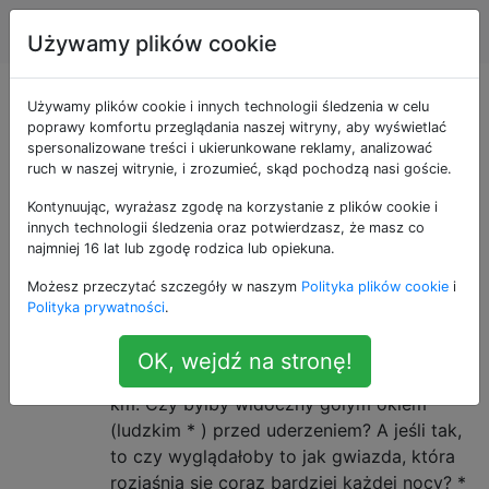
Astronomia
Tagi
Account
Używamy plików cookie
Pytania otagowane
Używamy plików cookie i innych technologii śledzenia w celu
poprawy komfortu przeglądania naszej witryny, aby wyświetlać
spersonalizowane treści i ukierunkowane reklamy, analizować
jako history
ruch w naszej witrynie, i zrozumieć, skąd pochodzą nasi goście.
Kontynuując, wyrażasz zgodę na korzystanie z plików cookie i
Pytania dotyczące historii astronomii, w tym odkryć i
innych technologii śledzenia oraz potwierdzasz, że masz co
naukowców.
najmniej 16 lat lub zgodę rodzica lub opiekuna.
Czy dinozaury widziały asteroidę,
2
Możesz przeczytać szczegóły w naszym
Polityka plików cookie
i
Polityka prywatności
.
która je zabiła?
Wikipedia twierdzi, że impaktor Chicxulub
OK, wejdź na stronę!
był uważany za obiekt o średnicy 10-15
km. Czy byłby widoczny gołym okiem
(ludzkim * ) przed uderzeniem? A jeśli tak,
to czy wyglądałoby to jak gwiazda, która
rozjaśnia się coraz bardziej każdej nocy? *