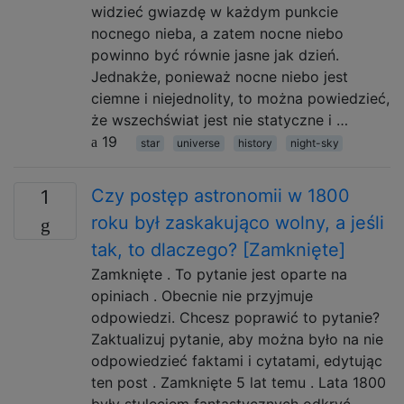
widzieć gwiazdę w każdym punkcie
nocnego nieba, a zatem nocne niebo
powinno być równie jasne jak dzień.
Jednakże, ponieważ nocne niebo jest
ciemne i niejednolity, to można powiedzieć,
że wszechświat jest nie statyczne i …
19
star
universe
history
night-sky
Czy postęp astronomii w 1800
1
roku był zaskakująco wolny, a jeśli
tak, to dlaczego? [Zamknięte]
Zamknięte . To pytanie jest oparte na
opiniach . Obecnie nie przyjmuje
odpowiedzi. Chcesz poprawić to pytanie?
Zaktualizuj pytanie, aby można było na nie
odpowiedzieć faktami i cytatami, edytując
ten post . Zamknięte 5 lat temu . Lata 1800
były stuleciem fantastycznych odkryć