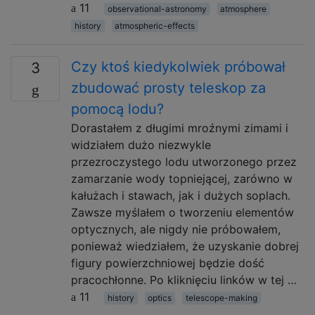
11
observational-astronomy
atmosphere
history
atmospheric-effects
Czy ktoś kiedykolwiek próbował
3
zbudować prosty teleskop za
pomocą lodu?
Dorastałem z długimi mroźnymi zimami i
widziałem dużo niezwykle
przezroczystego lodu utworzonego przez
zamarzanie wody topniejącej, zarówno w
kałużach i stawach, jak i dużych soplach.
Zawsze myślałem o tworzeniu elementów
optycznych, ale nigdy nie próbowałem,
ponieważ wiedziałem, że uzyskanie dobrej
figury powierzchniowej będzie dość
pracochłonne. Po kliknięciu linków w tej …
11
history
optics
telescope-making