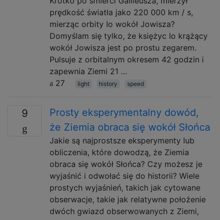
Krótko po śmierci Galileusza, mierzył
prędkość światła jako 220 000 km / s,
mierząc orbity Io wokół Jowisza?
Domyślam się tylko, że księżyc Io krążący
wokół Jowisza jest po prostu zegarem.
Pulsuje z orbitalnym okresem 42 godzin i
zapewnia Ziemi 21 …
27
light
history
speed
Prosty eksperymentalny dowód,
9
że Ziemia obraca się wokół Słońca
Jakie są najprostsze eksperymenty lub
obliczenia, które dowodzą, że Ziemia
obraca się wokół Słońca? Czy możesz je
wyjaśnić i odwołać się do historii? Wiele
prostych wyjaśnień, takich jak cytowane
obserwacje, takie jak relatywne położenie
dwóch gwiazd obserwowanych z Ziemi,