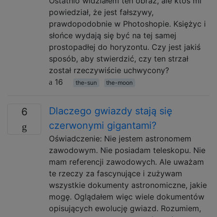
Ostatnio widziałem ten obraz, ale ktoś mi
powiedział, że jest fałszywy,
prawdopodobnie w Photoshopie. Księżyc i
słońce wydają się być na tej samej
prostopadłej do horyzontu. Czy jest jakiś
sposób, aby stwierdzić, czy ten strzał
został rzeczywiście uchwycony?
16
the-sun
the-moon
Dlaczego gwiazdy stają się
6
czerwonymi gigantami?
Oświadczenie: Nie jestem astronomem
zawodowym. Nie posiadam teleskopu. Nie
mam referencji zawodowych. Ale uważam
te rzeczy za fascynujące i zużywam
wszystkie dokumenty astronomiczne, jakie
mogę. Oglądałem więc wiele dokumentów
opisujących ewolucję gwiazd. Rozumiem,