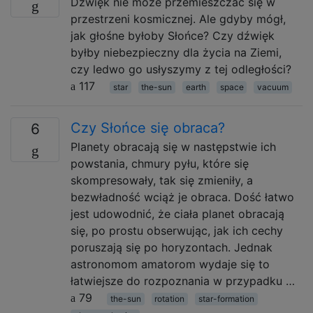
Dźwięk nie może przemieszczać się w
przestrzeni kosmicznej. Ale gdyby mógł,
jak głośne byłoby Słońce? Czy dźwięk
byłby niebezpieczny dla życia na Ziemi,
czy ledwo go usłyszymy z tej odległości?
117
star
the-sun
earth
space
vacuum
Czy Słońce się obraca?
6
Planety obracają się w następstwie ich
powstania, chmury pyłu, które się
skompresowały, tak się zmieniły, a
bezwładność wciąż je obraca. Dość łatwo
jest udowodnić, że ciała planet obracają
się, po prostu obserwując, jak ich cechy
poruszają się po horyzontach. Jednak
astronomom amatorom wydaje się to
łatwiejsze do rozpoznania w przypadku …
79
the-sun
rotation
star-formation