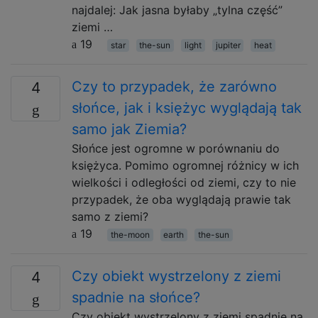
najdalej: Jak jasna byłaby „tylna część”
ziemi …
19
star
the-sun
light
jupiter
heat
Czy to przypadek, że zarówno
4
słońce, jak i księżyc wyglądają tak
samo jak Ziemia?
Słońce jest ogromne w porównaniu do
księżyca. Pomimo ogromnej różnicy w ich
wielkości i odległości od ziemi, czy to nie
przypadek, że oba wyglądają prawie tak
samo z ziemi?
19
the-moon
earth
the-sun
Czy obiekt wystrzelony z ziemi
4
spadnie na słońce?
Czy obiekt wystrzelony z ziemi spadnie na