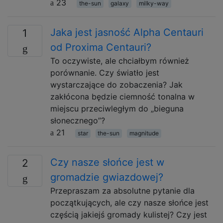
23
the-sun
galaxy
milky-way
Jaka jest jasność Alpha Centauri
1
od Proxima Centauri?
To oczywiste, ale chciałbym również
porównanie. Czy światło jest
wystarczające do zobaczenia? Jak
zakłócona będzie ciemność tonalna w
miejscu przeciwległym do „bieguna
słonecznego”?
21
star
the-sun
magnitude
Czy nasze słońce jest w
2
gromadzie gwiazdowej?
Przepraszam za absolutne pytanie dla
początkujących, ale czy nasze słońce jest
częścią jakiejś gromady kulistej? Czy jest