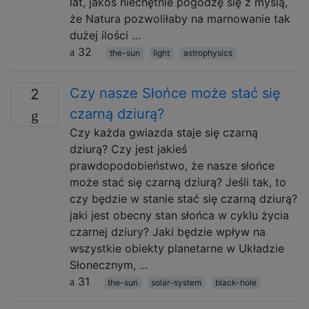
lat, jakoś niechętnie pogodzę się z myślą,
że Natura pozwoliłaby na marnowanie tak
dużej ilości …
32
the-sun
light
astrophysics
Czy nasze Słońce może stać się
2
czarną dziurą?
Czy każda gwiazda staje się czarną
dziurą? Czy jest jakieś
prawdopodobieństwo, że nasze słońce
może stać się czarną dziurą? Jeśli tak, to
czy będzie w stanie stać się czarną dziurą?
jaki jest obecny stan słońca w cyklu życia
czarnej dziury? Jaki będzie wpływ na
wszystkie obiekty planetarne w Układzie
Słonecznym, …
31
the-sun
solar-system
black-hole