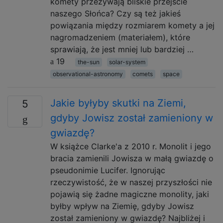
komety przeżywają bliskie przejście
naszego Słońca? Czy są też jakieś
powiązania między rozmiarem komety a jej
nagromadzeniem (materiałem), które
sprawiają, że jest mniej lub bardziej …
19
the-sun
solar-system
observational-astronomy
comets
space
Jakie byłyby skutki na Ziemi,
5
gdyby Jowisz został zamieniony w
gwiazdę?
W książce Clarke'a z 2010 r. Monolit i jego
bracia zamienili Jowisza w małą gwiazdę o
pseudonimie Lucifer. Ignorując
rzeczywistość, że w naszej przyszłości nie
pojawią się żadne magiczne monolity, jaki
byłby wpływ na Ziemię, gdyby Jowisz
został zamieniony w gwiazdę? Najbliżej i