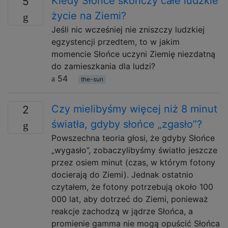
Kiedy Słońce skończy całe ludzkie
5
życie na Ziemi?
Jeśli nic wcześniej nie zniszczy ludzkiej
egzystencji przedtem, to w jakim
momencie Słońce uczyni Ziemię niezdatną
do zamieszkania dla ludzi?
54
the-sun
Czy mielibyśmy więcej niż 8 minut
2
światła, gdyby słońce „zgasło”?
Powszechna teoria głosi, że gdyby Słońce
„wygasło”, zobaczylibyśmy światło jeszcze
przez osiem minut (czas, w którym fotony
docierają do Ziemi). Jednak ostatnio
czytałem, że fotony potrzebują około 100
000 lat, aby dotrzeć do Ziemi, ponieważ
reakcje zachodzą w jądrze Słońca, a
promienie gamma nie mogą opuścić Słońca