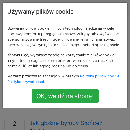
Astronomia
Tagi
Account
Używamy plików cookie
Pytania otagowane
Używamy plików cookie i innych technologii śledzenia w celu
poprawy komfortu przeglądania naszej witryny, aby wyświetlać
spersonalizowane treści i ukierunkowane reklamy, analizować
jako the-sun
ruch w naszej witrynie, i zrozumieć, skąd pochodzą nasi goście.
Kontynuując, wyrażasz zgodę na korzystanie z plików cookie i
Pytania dotyczące najbliższej gwiazdy na Ziemi, w
innych technologii śledzenia oraz potwierdzasz, że masz co
centrum Układu Słonecznego.
najmniej 16 lat lub zgodę rodzica lub opiekuna.
Ile złota jest w naszym słońcu?
2
Możesz przeczytać szczegóły w naszym
Polityka plików cookie
i
Polityka prywatności
.
XKCD 1944 twierdzi, że „słońce ma więcej
złota niż wody w oceanach”. Czy to
OK, wejdź na stronę!
naprawdę prawda?
128
the-sun
Jak głośne byłoby Słońce?
2