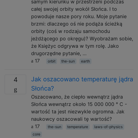
samym kierunku w przestrzeni podczas
całej swojej orbity wokół Słońca. I to
powoduje nasze pory roku. Moje pytanie
brzmi: dlaczego oś nie podąża ścieżką
orbity (coś w rodzaju samochodu
jeżdżącego po okręgu)? Wyobrażam sobie,
że Księżyc odgrywa w tym rolę. Jako
drugorzędne pytanie, …
17
orbit
the-sun
earth
Jak oszacowano temperaturę jądra
4
Słońca?
Oszacowano, że ciepło wewnątrz jądra
Słońca wewnątrz około 15 000 000 ° C -
wartość ta jest niezwykle ogromna. Jak
naukowcy oszacowali tę wartość?
17
the-sun
temperature
laws-of-physics
core