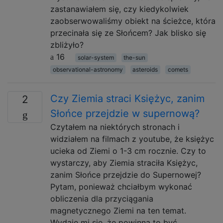
zastanawiałem się, czy kiedykolwiek
zaobserwowaliśmy obiekt na ścieżce, która
przecinała się ze Słońcem? Jak blisko się
zbliżyło?
16
solar-system
the-sun
observational-astronomy
asteroids
comets
Czy Ziemia straci Księżyc, zanim
2
Słońce przejdzie w supernową?
Czytałem na niektórych stronach i
widziałem na filmach z youtube, że księżyc
ucieka od Ziemi o 1-3 cm rocznie. Czy to
wystarczy, aby Ziemia straciła Księżyc,
zanim Słońce przejdzie do Supernowej?
Pytam, ponieważ chciałbym wykonać
obliczenia dla przyciągania
magnetycznego Ziemi na ten temat.
Wydaje mi się, że powinna to być …