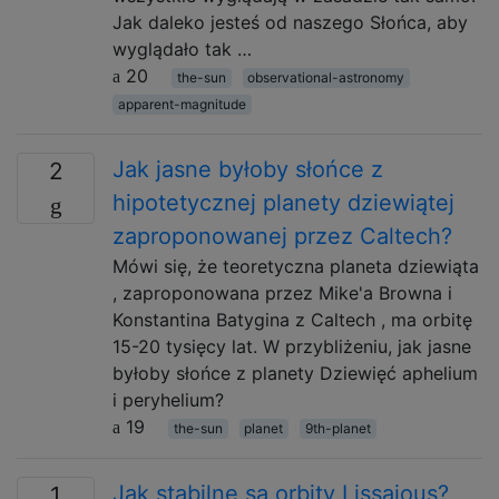
Jak daleko jesteś od naszego Słońca, aby
wyglądało tak …
20
the-sun
observational-astronomy
apparent-magnitude
Jak jasne byłoby słońce z
2
hipotetycznej planety dziewiątej
zaproponowanej przez Caltech?
Mówi się, że teoretyczna planeta dziewiąta
, zaproponowana przez Mike'a Browna i
Konstantina Batygina z Caltech , ma orbitę
15-20 tysięcy lat. W przybliżeniu, jak jasne
byłoby słońce z planety Dziewięć aphelium
i peryhelium?
19
the-sun
planet
9th-planet
Jak stabilne są orbity Lissajous?
1