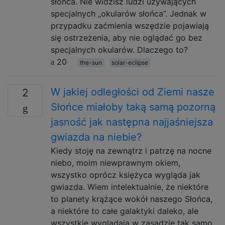
słońca. Nie widzisz ludzi używających
specjalnych „okularów słońca”. Jednak w
przypadku zaćmienia wszędzie pojawiają
się ostrzeżenia, aby nie oglądać go bez
specjalnych okularów. Dlaczego to?
20
the-sun
solar-eclipse
W jakiej odległości od Ziemi nasze
2
Słońce miałoby taką samą pozorną
jasność jak następna najjaśniejsza
gwiazda na niebie?
Kiedy stoję na zewnątrz i patrzę na nocne
niebo, moim niewprawnym okiem,
wszystko oprócz księżyca wygląda jak
gwiazda. Wiem intelektualnie, że niektóre
to planety krążące wokół naszego Słońca,
a niektóre to całe galaktyki daleko, ale
wszystkie wyglądają w zasadzie tak samo.