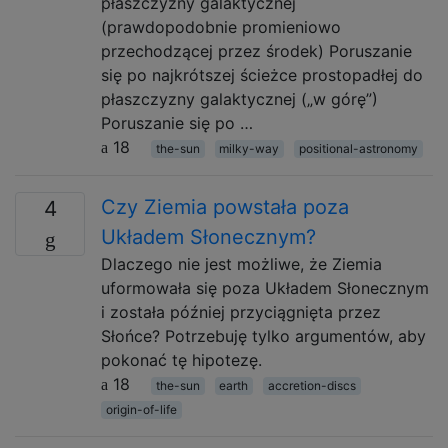
płaszczyzny galaktycznej
(prawdopodobnie promieniowo
przechodzącej przez środek) Poruszanie
się po najkrótszej ścieżce prostopadłej do
płaszczyzny galaktycznej („w górę”)
Poruszanie się po …
18
the-sun
milky-way
positional-astronomy
Czy Ziemia powstała poza
4
Układem Słonecznym?
Dlaczego nie jest możliwe, że Ziemia
uformowała się poza Układem Słonecznym
i została później przyciągnięta przez
Słońce? Potrzebuję tylko argumentów, aby
pokonać tę hipotezę.
18
the-sun
earth
accretion-discs
origin-of-life