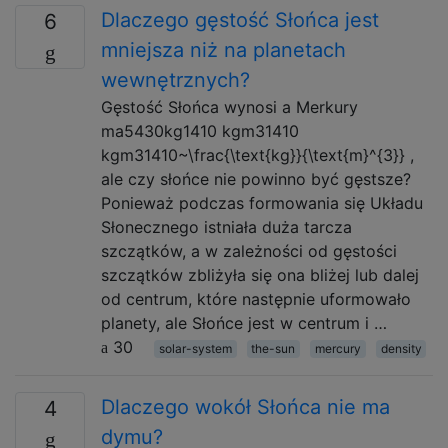
Dlaczego gęstość Słońca jest
6
mniejsza niż na planetach
wewnętrznych?
Gęstość Słońca wynosi a Merkury
ma5430kg1410 kgm31410
kgm31410~\frac{\text{kg}}{\text{m}^{3}} ,
ale czy słońce nie powinno być gęstsze?
Ponieważ podczas formowania się Układu
Słonecznego istniała duża tarcza
szczątków, a w zależności od gęstości
szczątków zbliżyła się ona bliżej lub dalej
od centrum, które następnie uformowało
planety, ale Słońce jest w centrum i …
30
solar-system
the-sun
mercury
density
Dlaczego wokół Słońca nie ma
4
dymu?