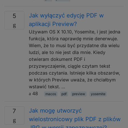
Jak wyłączyć edycję PDF w
5
aplikacji Preview?
Używam OS X 10.10, Yosemite, i jest jedna
funkcja, która naprawdę mnie denerwuje.
Wiem, że to musi być przydatne dla wielu
ludzi, ale to nie jest dla mnie. Kiedy
otwieram dokument PDF i
przyzwyczajenie, ciągle czytam tekst
podczas czytania. Istnieje kilka obszarów,
w których Preview uważa, że ​​chciałbym
wstawić tekst. …
48
macos
pdf
preview
yosemite
Jak mogę utworzyć
7
wielostronicowy plik PDF z plików
JPG w wersji zapoznawczej?