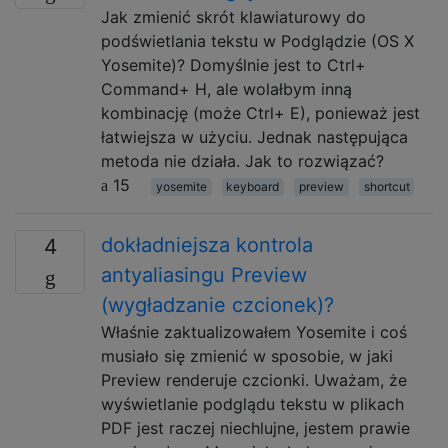
Jak zmienić skrót klawiaturowy do
podświetlania tekstu w Podglądzie (OS X
Yosemite)? Domyślnie jest to Ctrl+
Command+ H, ale wolałbym inną
kombinację (może Ctrl+ E), ponieważ jest
łatwiejsza w użyciu. Jednak następująca
metoda nie działa. Jak to rozwiązać?
15
yosemite
keyboard
preview
shortcut
dokładniejsza kontrola
4
antyaliasingu Preview
(wygładzanie czcionek)?
Właśnie zaktualizowałem Yosemite i coś
musiało się zmienić w sposobie, w jaki
Preview renderuje czcionki. Uważam, że
wyświetlanie podglądu tekstu w plikach
PDF jest raczej niechlujne, jestem prawie