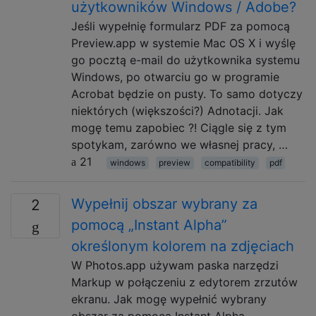
użytkowników Windows / Adobe?
Jeśli wypełnię formularz PDF za pomocą
Preview.app w systemie Mac OS X i wyślę
go pocztą e-mail do użytkownika systemu
Windows, po otwarciu go w programie
Acrobat będzie on pusty. To samo dotyczy
niektórych (większości?) Adnotacji. Jak
mogę temu zapobiec ?! Ciągle się z tym
spotykam, zarówno we własnej pracy, …
21
windows
preview
compatibility
pdf
Wypełnij obszar wybrany za
2
pomocą „Instant Alpha”
określonym kolorem na zdjęciach
W Photos.app używam paska narzędzi
Markup w połączeniu z edytorem zrzutów
ekranu. Jak mogę wypełnić wybrany
obszar za pomocą Instant Alpha