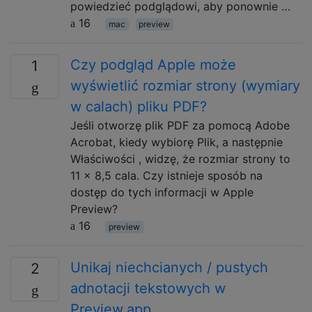
powiedzieć podglądowi, aby ponownie …
16
mac
preview
Czy podgląd Apple może
1
wyświetlić rozmiar strony (wymiary
w calach) pliku PDF?
Jeśli otworzę plik PDF za pomocą Adobe
Acrobat, kiedy wybiorę Plik, a następnie
Właściwości , widzę, że rozmiar strony to
11 x 8,5 cala. Czy istnieje sposób na
dostęp do tych informacji w Apple
Preview?
16
preview
Unikaj niechcianych / pustych
2
adnotacji tekstowych w
Preview.app