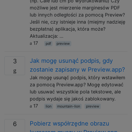
(np. Cale lub cm po wydrukowaniu) Czy
możliwe jest mierzenie marginesów PDF
lub innych odległości za pomocą Preview?
Jeśli nie, czy istnieje inna (miejmy nadzieję
bezpłatna) aplikacja, która może?
Aktualizacja: …
17
pdf
preview
Jak mogę usunąć podpis, gdy
3
zostanie zapisany w Preview.app?
Jak mogę usunąć podpis, który wstawiłem
za pomocą Preview.app? Mogę edytować
lub usuwać wszystkie pola tekstowe, ale
podpis wydaje się jakoś zablokowany.
17
lion
mountain-lion
preview
Pobierz współrzędne obrazu
6