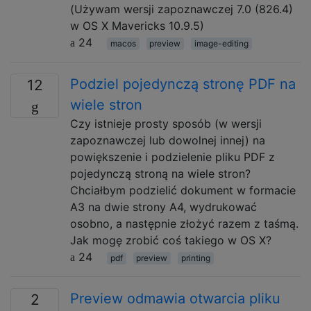
(Używam wersji zapoznawczej 7.0 (826.4)
w OS X Mavericks 10.9.5)
24
macos
preview
image-editing
Podziel pojedynczą stronę PDF na
12
wiele stron
Czy istnieje prosty sposób (w wersji
zapoznawczej lub dowolnej innej) na
powiększenie i podzielenie pliku PDF z
pojedynczą stroną na wiele stron?
Chciałbym podzielić dokument w formacie
A3 na dwie strony A4, wydrukować
osobno, a następnie złożyć razem z taśmą.
Jak mogę zrobić coś takiego w OS X?
24
pdf
preview
printing
Preview odmawia otwarcia pliku
2