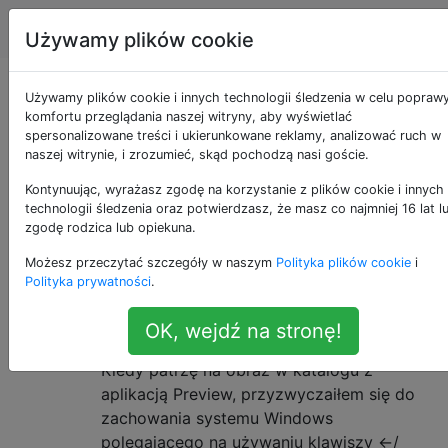
Apple
Tagi
Account
Używamy plików cookie
Pytania otagowane
Używamy plików cookie i innych technologii śledzenia w celu popraw
komfortu przeglądania naszej witryny, aby wyświetlać
spersonalizowane treści i ukierunkowane reklamy, analizować ruch w
jako preview
naszej witrynie, i zrozumieć, skąd pochodzą nasi goście.
Kontynuując, wyrażasz zgodę na korzystanie z plików cookie i innych
Apple Preview to program dołączany do każdej wersji
technologii śledzenia oraz potwierdzasz, że masz co najmniej 16 lat l
systemu macOS, który umożliwia wyświetlanie i
zgodę rodzica lub opiekuna.
ograniczoną edycję typowych plików 2D i 3D przy
Możesz przeczytać szczegóły w naszym
Polityka plików cookie
i
użyciu szkieletów Apple Core Image i Quartz.
Polityka prywatności
.
Poruszaj się po obrazach w
10
OK, wejdź na stronę!
folderze za pomocą Preview.app
Kiedy patrzę na obraz w katalogu z
aplikacją Preview, przyzwyczaiłem się do
zachowania systemu Windows
polegającego na używaniu klawiszy ←/