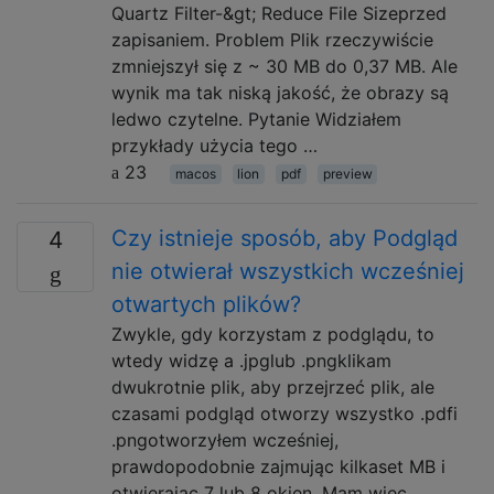
Quartz Filter-&gt; Reduce File Sizeprzed
zapisaniem. Problem Plik rzeczywiście
zmniejszył się z ~ 30 MB do 0,37 MB. Ale
wynik ma tak niską jakość, że obrazy są
ledwo czytelne. Pytanie Widziałem
przykłady użycia tego …
23
macos
lion
pdf
preview
Czy istnieje sposób, aby Podgląd
4
nie otwierał wszystkich wcześniej
otwartych plików?
Zwykle, gdy korzystam z podglądu, to
wtedy widzę a .jpglub .pngklikam
dwukrotnie plik, aby przejrzeć plik, ale
czasami podgląd otworzy wszystko .pdfi
.pngotworzyłem wcześniej,
prawdopodobnie zajmując kilkaset MB i
otwierając 7 lub 8 okien. Mam więc