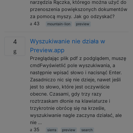
narzędzia Rączka, którego można użyć do
przenoszenia powiększonych dokumentów
za pomocą myszy. Jak go odzyskać?
43
mountain-lion
preview
Wyszukiwanie nie działa w
4
Preview.app
Przeglądając plik pdf z podglądem, muszę
cmdFwyświetlić pole wyszukiwania, a
następnie wpisać słowo i nacisnąć Enter.
Zasadniczo nic się nie dzieje, nawet jeśli
jest to słowo, które jest oczywiście
obecne. Czasami, gdy trzy razy
roztrzaskam dłonie na klawiaturze i
trzykrotnie obrócę się na krześle,
wyszukiwanie nagle zaczyna działać, ale
nie …
35
sierra
preview
search