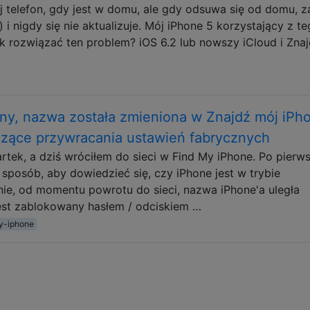
ój telefon, gdy jest w domu, ale gdy odsuwa się od domu, 
 i nigdy się nie aktualizuje. Mój iPhone 5 korzystający z t
k rozwiązać ten problem? iOS 6.2 lub nowszy iCloud i Zna
ony, nazwa została zmieniona w Znajdź mój iPho
czące przywracania ustawień fabrycznych
tek, a dziś wróciłem do sieci w Find My iPhone. Po pierws
 sposób, aby dowiedzieć się, czy iPhone jest w trybie
ie, od momentu powrotu do sieci, nazwa iPhone'a uległa
est zablokowany hasłem / odciskiem …
y-iphone