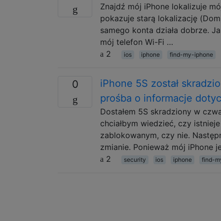
Znajdź mój iPhone lokalizuje m
pokazuje starą lokalizację (Dom)
samego konta działa dobrze. Ja
mój telefon Wi-Fi …
2
ios
iphone
find-my-iphone
iPhone 5S został skradzi
0
prośba o informacje doty
Dostałem 5S skradziony w czwar
chciałbym wiedzieć, czy istnieje
zablokowanym, czy nie. Następn
zmianie. Ponieważ mój iPhone j
2
security
ios
iphone
find-m