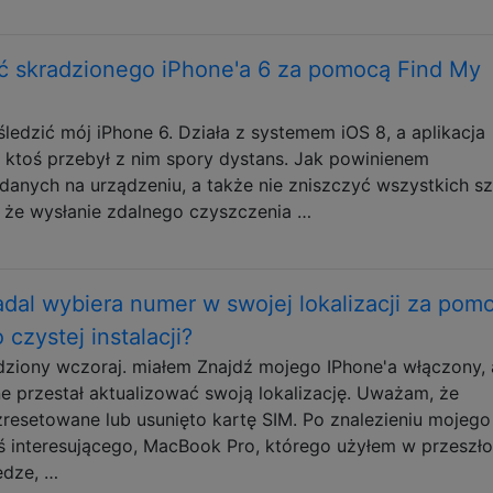
ć skradzionego iPhone'a 6 za pomocą Find My
edzić mój iPhone 6. Działa z systemem iOS 8, a aplikacja
e ktoś przebył z nim spory dystans. Jak powinienem
anych na urządzeniu, a także nie zniszczyć wszystkich s
, że wysłanie zdalnego czyszczenia …
al wybiera numer w swojej lokalizacji za pom
czystej instalacji?
adziony wczoraj. miałem Znajdź mojego IPhone'a włączony, 
e przestał aktualizować swoją lokalizację. Uważam, że
zresetowane lub usunięto kartę SIM. Po znalezieniu mojego
 interesującego, MacBook Pro, którego użyłem w przeszło
edze, …