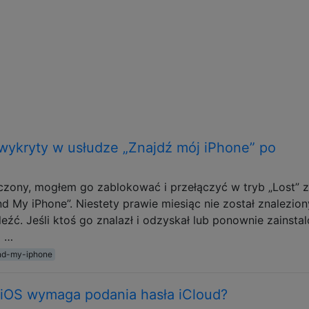
wykryty w usłudze „Znajdź mój iPhone” po
ączony, mogłem go zablokować i przełączyć w tryb „Lost” 
d My iPhone”. Niestety prawie miesiąc nie został znalezion
eźć. Jeśli ktoś go znalazł i odzyskał lub ponownie zainsta
a …
ind-my-iphone
 iOS wymaga podania hasła iCloud?