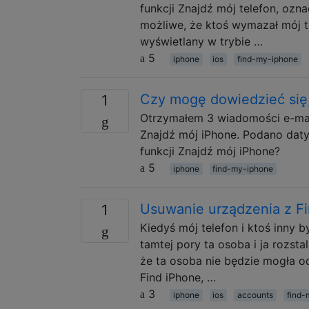
funkcji Znajdź mój telefon, ozna
możliwe, że ktoś wymazał mój t
wyświetlany w trybie …
5
iphone
ios
find-my-iphone
Czy mogę dowiedzieć się,
1
Otrzymałem 3 wiadomości e-mail
Znajdź mój iPhone. Podano daty
funkcji Znajdź mój iPhone?
5
iphone
find-my-iphone
Usuwanie urządzenia z F
1
Kiedyś mój telefon i ktoś inny 
tamtej pory ta osoba i ja rozsta
że ta osoba nie będzie mogła o
Find iPhone, …
3
iphone
ios
accounts
find-