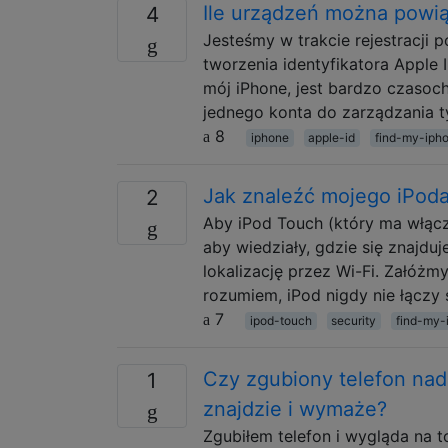
Ile urządzeń można powią
4
Jesteśmy w trakcie rejestracji 
tworzenia identyfikatora Apple 
mój iPhone, jest bardzo czasoc
jednego konta do zarządzania t
8
iphone
apple-id
find-my-iph
Jak znaleźć mojego iPod
2
Aby iPod Touch (który ma włąc
aby wiedziały, gdzie się znajdu
lokalizację przez Wi-Fi. Załóżmy
rozumiem, iPod nigdy nie łączy 
7
ipod-touch
security
find-my-
Czy zgubiony telefon nada
1
znajdzie i wymaże?
Zgubiłem telefon i wygląda na t