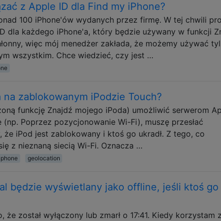
zać z Apple ID dla Find my iPhone?
ponad 100 iPhone'ów wydanych przez firmę. W tej chwili pr
ID dla każdego iPhone'a, który będzie używany w funkcji Z
hłonny, więc mój menedżer zakłada, że ​​możemy używać ty
ym wszystkim. Chce wiedzieć, czy jest …
one
a na zablokowanym iPodzie Touch?
zoną funkcję Znajdź mojego iPoda) umożliwić serwerom Ap
je (np. Poprzez pozycjonowanie Wi-Fi), muszę przesłać
, że iPod jest zablokowany i ktoś go ukradł. Z tego, co
się z nieznaną siecią Wi-Fi. Oznacza …
iphone
geolocation
l będzie wyświetlany jako offline, jeśli ktoś go
o, że został wyłączony lub zmarł o 17:41. Kiedy korzystam 