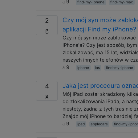
9
find-my-iphone
find-my-mac
Czy mój syn może zablok
2
aplikacji Find my iPhone?
Czy mój syn może zablokować m
iPhone'a? Czy jest sposób, bym
zlokalizować, ma 15 lat, widział
naszych innych telefonów w cza
9
iphone
ios
find-my-iphone
Jaka jest procedura ozna
4
Mój iPad został skradziony kilk
do zlokalizowania iPada, a nastę
niestety, żadna z tych tras nie 
Znajdź mój iPhone to bardziej 
9
ipad
applecare
find-my-ipho