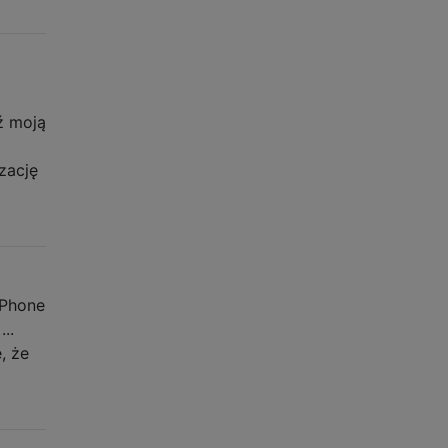
ź moją
zację
iPhone
..
, że