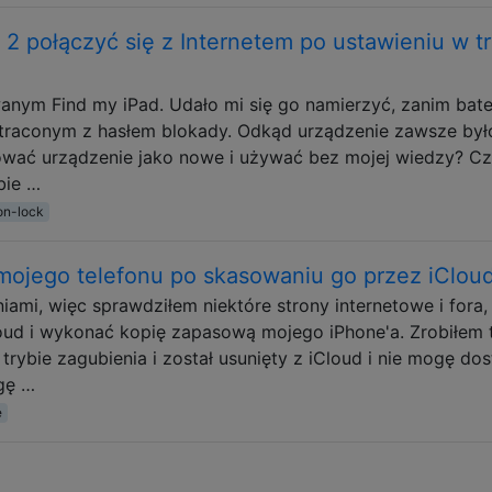
r 2 połączyć się z Internetem po ustawieniu w t
anym Find my iPad. Udało mi się go namierzyć, zanim bate
utraconym z hasłem blokady. Odkąd urządzenie zawsze był
ować urządzenie jako nowe i używać bez mojej wiedzy? C
bie …
on-lock
mojego telefonu po skasowaniu go przez iClou
ami, więc sprawdziłem niektóre strony internetowe i fora,
loud i wykonać kopię zapasową mojego iPhone'a. Zrobiłem t
 trybie zagubienia i został usunięty z iCloud i nie mogę do
gę …
e