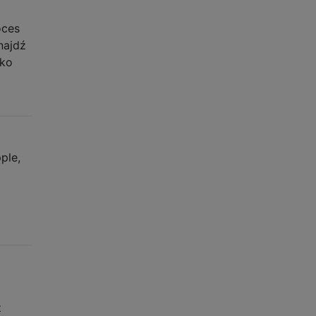
oces
najdź
lko
ple,
z