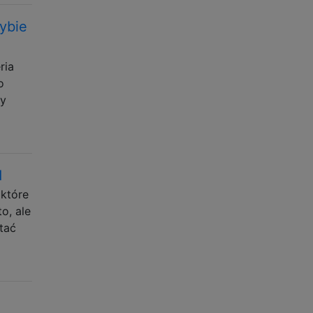
rybie
ria
o
zy
d
 które
o, ale
stać