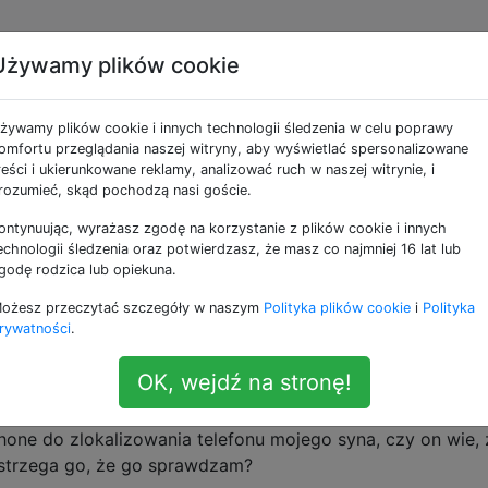
Używamy plików cookie
ne jako find-my-iphone
żywamy plików cookie i innych technologii śledzenia w celu poprawy
omfortu przeglądania naszej witryny, aby wyświetlać spersonalizowane
Podów, a także iPhone'ów za pomocą iCloud
reści i ukierunkowane reklamy, analizować ruch w naszej witrynie, i
rozumieć, skąd pochodzą nasi goście.
 iPhone'a, czy nadal mogę go zlokalizować zdal
ontynuując, wyrażasz zgodę na korzystanie z plików cookie i innych
dalnego czyszczenia, aby zapobiec kradzieży moich poufnyc
echnologii śledzenia oraz potwierdzasz, że masz co najmniej 16 lat lub
 usługi Znajdź mój iPhone, aby zlokalizować go na mapie?
godę rodzica lub opiekuna.
tuje się do ustawień fabrycznych), ale chciałem dwukrotni
ożesz przeczytać szczegóły w naszym
Polityka plików cookie
i
Polityka
rywatności
.
OK, wejdź na stronę!
am funkcji Znajdź mój iPhone po zalogowaniu?
iPhone do zlokalizowania telefonu mojego syna, czy on wie, 
strzega go, że go sprawdzam?