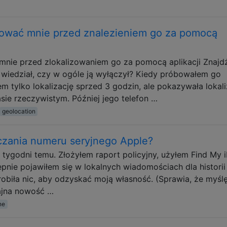
ować mnie przed znalezieniem go za pomocą
nie przed zlokalizowaniem go za pomocą aplikacji Znajd
 wiedział, czy w ogóle ją wyłączył? Kiedy próbowałem go
em tylko lokalizację sprzed 3 godzin, ale pokazywała lokali
sie rzeczywistym. Później jego telefon …
geolocation
czania numeru seryjnego Apple?
a tygodni temu. Złożyłem raport policyjny, użyłem Find My 
pnie pojawiłem się w lokalnych wiadomościach dla historii .
zrobiła nic, aby odzyskać moją własność. (Sprawia, że ​​myślę
fajna nowość …
ne