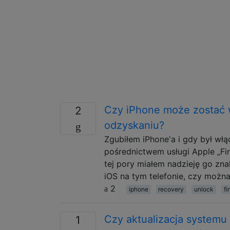
Czy iPhone może zostać 
2
odzyskaniu?
Zgubiłem iPhone'a i gdy był wł
pośrednictwem usługi Apple „Fin
tej pory miałem nadzieję go znal
iOS na tym telefonie, czy możn
2
iphone
recovery
unlock
f
Czy aktualizacja systemu
1