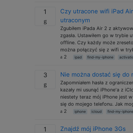
Czy utracone wifi iPad Ai
1
utraconym
Zgubiłem iPada Air 2 z aktywow
zgasła. Ustawiłem go w trybie 
offline. Czy każdy może zreset
można połączyć się z wifi w try
2
ipad
find-my-iphone
activati
Nie można dostać się do 
3
Zapomniałem hasła z ograniczeni
kazały mi usunąć iPhone'a z iC
niestety teraz mój iPhone jest w
się do mojego telefonu. Jak mo
2
iphone
icloud
find-my-iphon
Znajdź mój iPhone 3Gs
1