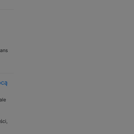
zans
ocą
ale
ści,