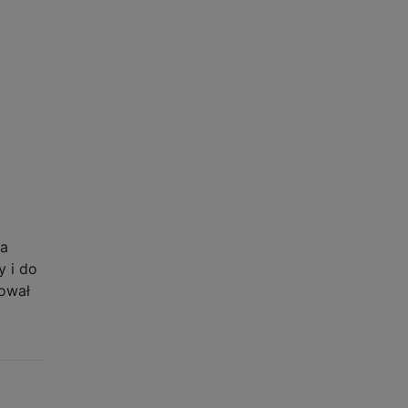
za
y i do
lował