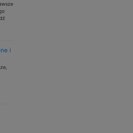
zawsze
ego
jdź
ne i
ze,