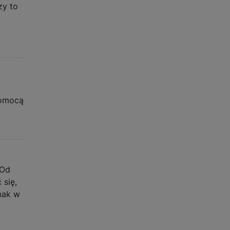
zy to
pomocą
 Od
 się,
nak w